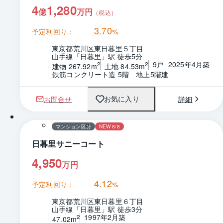
4
1,280
億
万円
（税込）
3.70
予定利回り：
%
東京都荒川区東日暮里５丁目
山手線「日暮里」駅 徒歩5分
9戸
2025年4月築
2
2
建物 267.92m
土地 84.53m
鉄筋コンクリート造 5階　地上5階建
お問合せ
詳細
お気に入り
1 / 0
間取り
マンション区分
NEW 8/8
日暮里サニーコート
4,950
万円
4.12
予定利回り：
%
東京都荒川区東日暮里６丁目
山手線「日暮里」駅 徒歩3分
1997年2月築
2
47.02m