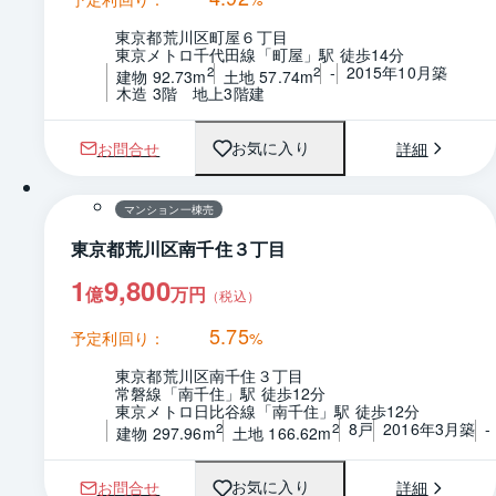
東京都荒川区町屋６丁目
東京メトロ千代田線「町屋」駅 徒歩14分
-
2015年10月築
2
2
建物 92.73m
土地 57.74m
木造 3階　地上3階建
お問合せ
詳細
お気に入り
1 / 0
マンション一棟売
東京都荒川区南千住３丁目
1
9,800
億
万円
（税込）
5.75
予定利回り：
%
東京都荒川区南千住３丁目
常磐線「南千住」駅 徒歩12分
東京メトロ日比谷線「南千住」駅 徒歩12分
8戸
2016年3月築
-
2
2
建物 297.96m
土地 166.62m
お問合せ
詳細
お気に入り
1 / 0