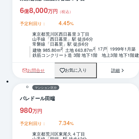
6
8,000
億
万円
（税込）
4.45
予定利回り：
%
東京都荒川区西日暮里３丁目
山手線「西日暮里」駅 徒歩6分
常磐線「日暮里」駅 徒歩6分
17戸
1999年1月築
2
2
建物 985.80m
土地 663.87m
鉄筋コンクリート造 3階 地下1階　地上3階 地下1階建
お問合せ
詳細
お気に入り
1 / 0
間取り
マンション区分
パレドール田端
980
万円
7.34
予定利回り：
%
東京都荒川区東尾久４丁目
山手線「田端」駅 徒歩12分