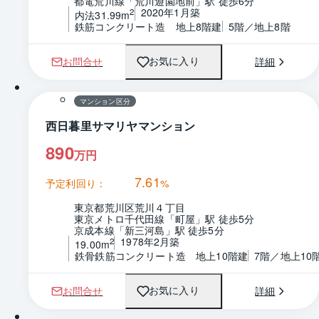
都電荒川線「荒川遊園地前」駅 徒歩6分
2020年1月築
2
内法31.99m
鉄筋コンクリート造　地上8階建
5階／地上8階
お問合せ
詳細
お気に入り
1 / 0
間取り
マンション区分
西日暮里サマリヤマンション
890
万円
7.61
予定利回り：
%
東京都荒川区荒川４丁目
東京メトロ千代田線「町屋」駅 徒歩5分
京成本線「新三河島」駅 徒歩5分
1978年2月築
2
19.00m
鉄骨鉄筋コンクリート造　地上10階建
7階／地上10
お問合せ
詳細
お気に入り
1 / 0
間取り