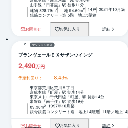
京成本線「新三河島」駅 徒歩6分
山手線「日暮里」駅 徒歩11分
14戸
2021年10月築
2
2
建物 328.79m
土地 94.60m
鉄筋コンクリート造 5階　地上5階建
お問合せ
詳細
お気に入り
1 / 0
間取り
マンション区分
プランヴェールＥＸサザンウイング
2,490
万円
8.43
予定利回り：
%
東京都荒川区荒川８丁目
京成本線「町屋」駅 徒歩14分
東京メトロ千代田線「町屋」駅 徒歩14分
常磐線「南千住」駅 徒歩19分
1997年10月築
2
89.38m
鉄骨鉄筋コンクリート造　地上14階建
11階／地上1
お問合せ
詳細
お気に入り
1 / 0