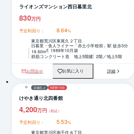
ライオンズマンション西日暮里北
830
万円
8.64
予定利回り：
%
東京都荒川区東尾久２丁目
日暮里・舎人ライナー「赤土小学校前」駅 徒歩3分
1989年10月築
2
19.60m
鉄筋コンクリート造　地上5階建
2階／地上5階
お問合せ
詳細
お気に入り
1 / 0
間取り
店舗区分
NEW 7/30
けやき通り北四番館
4,200
万円
（税込）
5.53
予定利回り：
%
東京都荒川区南千住８丁目