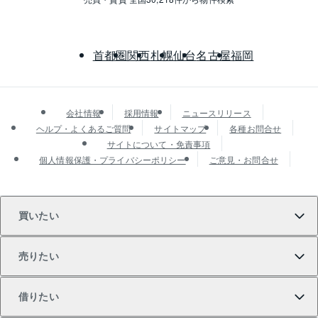
首都圏
関西
札幌
仙台
名古屋
福岡
会社情報
採用情報
ニュースリリース
ヘルプ・よくあるご質問
サイトマップ
各種お問合せ
サイトについて・免責事項
個人情報保護・プライバシーポリシー
ご意見・お問合せ
買いたい
売りたい
買いたいTOP
借りたい
マンションの購入
売りたいTOP