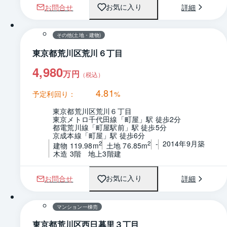
お問合せ
詳細
お気に入り
1 / 0
間取り
その他(土地・建物)
東京都荒川区荒川６丁目
4,980
万円
（税込）
4.81
予定利回り：
%
東京都荒川区荒川６丁目
東京メトロ千代田線「町屋」駅 徒歩2分
都電荒川線「町屋駅前」駅 徒歩5分
京成本線「町屋」駅 徒歩6分
-
2014年9月築
2
2
建物 119.98m
土地 76.85m
木造 3階　地上3階建
お問合せ
詳細
お気に入り
1 / 0
マンション一棟売
東京都荒川区西日暮里３丁目