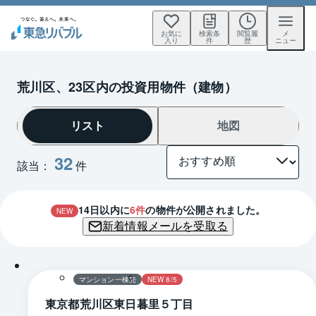
お気に
検索条
閲覧履
メ
入り
件
歴
ニュー
荒川区、23区内の投資用物件（建物）
リスト
地図
32
該当：
件
14
日以内に
6
件
の物件が公開されました。
NEW
新着情報メールを受取る
マンション一棟売
NEW 8/5
東京都荒川区東日暮里５丁目