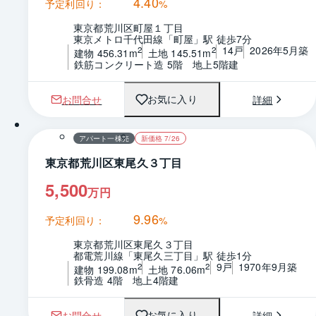
4.40
予定利回り：
%
東京都荒川区町屋１丁目
東京メトロ千代田線「町屋」駅 徒歩7分
14戸
2026年5月築
2
2
建物 456.31m
土地 145.51m
鉄筋コンクリート造 5階　地上5階建
お問合せ
詳細
お気に入り
1 / 0
アパート一棟売
新価格 7/26
東京都荒川区東尾久３丁目
5,500
万円
9.96
予定利回り：
%
東京都荒川区東尾久３丁目
都電荒川線「東尾久三丁目」駅 徒歩1分
9戸
1970年9月築
2
2
建物 199.08m
土地 76.06m
鉄骨造 4階　地上4階建
お問合せ
詳細
お気に入り