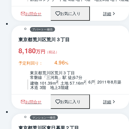
お問合せ
詳細
お気に入り
1 / 0
間取り
アパート一棟売
東京都荒川区荒川３丁目
8,180
万円
（税込）
4.96
予定利回り：
%
東京都荒川区荒川３丁目
常磐線「三河島」駅 徒歩7分
6戸
2011年8月築
2
2
建物 101.39m
土地 57.16m
木造 3階　地上3階建
お問合せ
詳細
お気に入り
1 / 0
マンション一棟売
東京都荒川区東日暮里２丁目