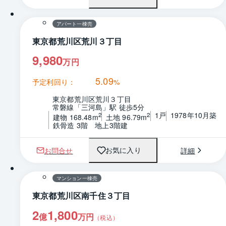
間取り
アパート一棟売
東京都荒川区荒川３丁目
9,980
万円
5.09
予定利回り：
%
東京都荒川区荒川３丁目
常磐線「三河島」駅 徒歩5分
1戸
1978年10月築
2
2
建物 168.48m
土地 96.79m
鉄骨造 3階　地上3階建
お問合せ
詳細
お気に入り
1 / 0
マンション一棟売
東京都荒川区南千住３丁目
2
1,800
億
万円
（税込）