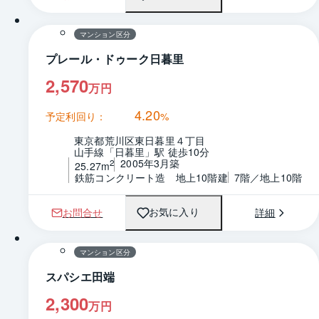
間取り
マンション区分
プレール・ドゥーク日暮里
2,570
万円
4.20
予定利回り：
%
東京都荒川区東日暮里４丁目
山手線「日暮里」駅 徒歩10分
2005年3月築
2
25.27m
鉄筋コンクリート造　地上10階建
7階／地上10階
お問合せ
詳細
お気に入り
1 / 0
間取り
マンション区分
スパシエ田端
2,300
万円