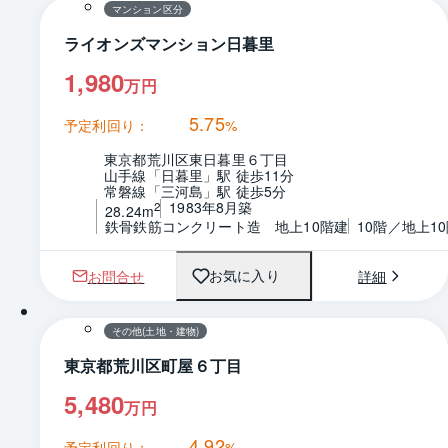
マンション区分
ライオンズマンション日暮里
1,980
万円
5.75
予定利回り：
%
東京都荒川区東日暮里６丁目
山手線「日暮里」駅 徒歩11分
常磐線「三河島」駅 徒歩5分
1983年8月築
2
28.24m
鉄骨鉄筋コンクリート造　地上10階建
10階／地上1
お問合せ
詳細
お気に入り
1 / 0
間取り
その他(土地・建物)
東京都荒川区町屋６丁目
5,480
万円
4.92
予定利回り：
%