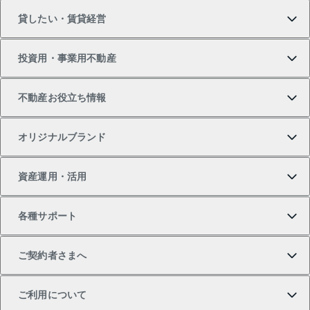
貸したい・賃貸経営
新築・分譲マンションの購入
マンションの売却・査定
借りたいTOP
投資用・事業用不動産
中古マンションの購入
一戸建ての売却・査定
物件を借りる
貸したいTOP
不動産お役立ち情報
一戸建ての購入
土地の売却・査定
オフィス・店舗の賃貸
無料賃料査定
投資用・事業用不動産TOP
オリジナルブランド
新築一戸建ての購入
スピードAI査定
借りるときの流れ
マンション賃料データ
投資用不動産
不動産お役立ち情報
資産運用・活用
中古一戸建ての購入
不動産売却について
借りるガイド
賃貸管理プラン
事業用不動産
不動産AIアドバイザー Tellus Talk
当社売主リノベーションマンション
各種サポート
一棟リノベーションマンション L`GENTE（ルジェン
土地の購入
不動産査定について
リロケーションについて
マンション投資
マンションライブラリー
等価交換事業
テ）
ご契約者さまへ
不動産購入の流れ
売却サービス
貸すときの流れ
投資用マンション
人気マンションランキング
区分リノベーションマンション Lideas（リディアス）
不動産M&A
シニア向けサポート
ご利用について
投資用一棟レジデンスWELL SQUARE（ウェルスクエ
注目キーワード物件特集
不動産売却の流れ
貸すガイド
マンション一棟
暮らしに役立つ不動産メディア 「Lnote」
アセットマネジメント・出資
相続サポート
ご契約者さまサポートメニュー