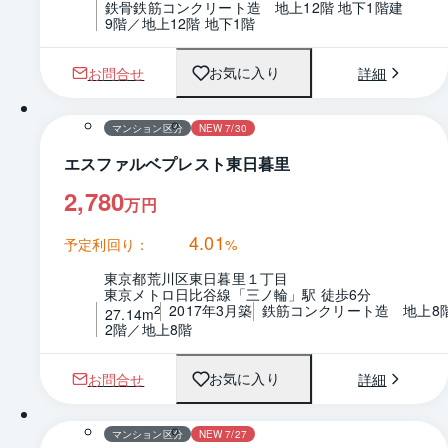
鉄骨鉄筋コンクリート造　地上12階 地下1階建
9階／地上12階 地下1階
お問合せ
詳細
お気に入り
1 / 0
間取り
マンション区分
NEW 7/30
エスファルベプレスト東日暮里
2,780
万円
4.01
予定利回り：
%
東京都荒川区東日暮里１丁目
東京メトロ日比谷線「三ノ輪」駅 徒歩6分
2017年3月築
鉄筋コンクリート造　地上8
2
27.14m
2階／地上8階
お問合せ
詳細
お気に入り
1 / 0
間取り
マンション区分
NEW 7/27