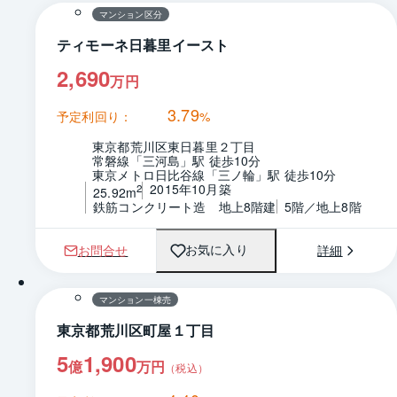
マンション区分
ティモーネ日暮里イースト
2,690
万円
3.79
予定利回り：
%
東京都荒川区東日暮里２丁目
常磐線「三河島」駅 徒歩10分
東京メトロ日比谷線「三ノ輪」駅 徒歩10分
2015年10月築
2
25.92m
鉄筋コンクリート造　地上8階建
5階／地上8階
お問合せ
詳細
お気に入り
マンション一棟売
東京都荒川区町屋１丁目
5
1,900
億
万円
（税込）