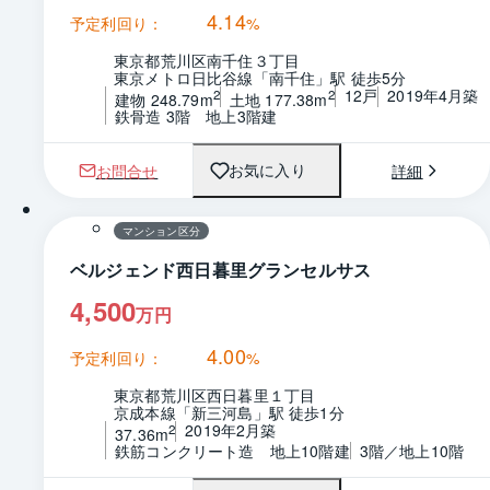
4.14
予定利回り：
%
東京都荒川区南千住３丁目
東京メトロ日比谷線「南千住」駅 徒歩5分
12戸
2019年4月築
2
2
建物 248.79m
土地 177.38m
鉄骨造 3階　地上3階建
お問合せ
詳細
お気に入り
1 / 0
間取り
マンション区分
ベルジェンド西日暮里グランセルサス
4,500
万円
4.00
予定利回り：
%
東京都荒川区西日暮里１丁目
京成本線「新三河島」駅 徒歩1分
2019年2月築
2
37.36m
鉄筋コンクリート造　地上10階建
3階／地上10階