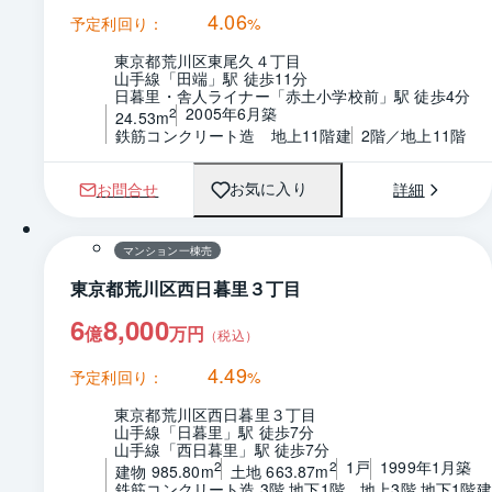
4.06
予定利回り：
%
東京都荒川区東尾久４丁目
山手線「田端」駅 徒歩11分
日暮里・舎人ライナー「赤土小学校前」駅 徒歩4分
2005年6月築
2
24.53m
鉄筋コンクリート造　地上11階建
2階／地上11階
お問合せ
詳細
お気に入り
1 / 0
マンション一棟売
東京都荒川区西日暮里３丁目
6
8,000
億
万円
（税込）
4.49
予定利回り：
%
東京都荒川区西日暮里３丁目
山手線「日暮里」駅 徒歩7分
山手線「西日暮里」駅 徒歩7分
1戸
1999年1月築
2
2
建物 985.80m
土地 663.87m
鉄筋コンクリート造 3階 地下1階　地上3階 地下1階建