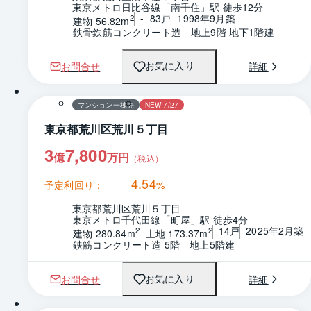
東京メトロ日比谷線「南千住」駅 徒歩12分
-
83戸
1998年9月築
2
建物 56.82m
鉄骨鉄筋コンクリート造　地上9階 地下1階建
お問合せ
詳細
お気に入り
マンション一棟売
NEW 7/27
東京都荒川区荒川５丁目
3
7,800
億
万円
（税込）
4.54
予定利回り：
%
東京都荒川区荒川５丁目
東京メトロ千代田線「町屋」駅 徒歩4分
14戸
2025年2月築
2
2
建物 280.84m
土地 173.37m
鉄筋コンクリート造 5階　地上5階建
お問合せ
詳細
お気に入り
1 / 0
間取り