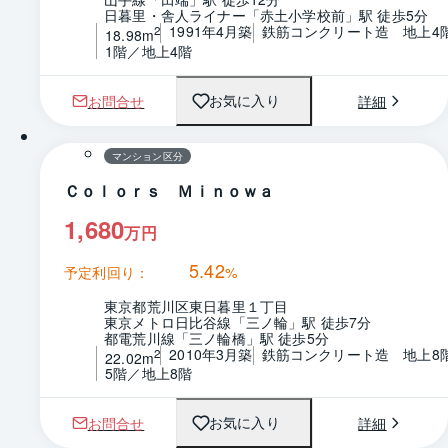
日暮里・舎人ライナー「赤土小学校前」駅 徒歩5分
1991年4月築
鉄筋コンクリート造　地上4
2
18.98m
1階／地上4階
お問合せ
詳細
お気に入り
1 / 0
間取り
マンション区分
Ｃｏｌｏｒｓ Ｍｉｎｏｗａ
1,680
万円
5.42
予定利回り：
%
東京都荒川区東日暮里１丁目
東京メトロ日比谷線「三ノ輪」駅 徒歩7分
都電荒川線「三ノ輪橋」駅 徒歩5分
2010年3月築
鉄筋コンクリート造　地上8
2
22.02m
5階／地上8階
お問合せ
詳細
お気に入り
1 / 0
間取り