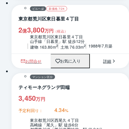
ビル一棟
新価格 7/24
東京都荒川区東日暮里４丁目
2
3,800
億
万円
（税込）
東京都荒川区東日暮里４丁目
山手線「日暮里」駅 徒歩12分
1988年7月築
2
2
建物 163.80m
土地 76.03m
お問合せ
詳細
お気に入り
1 / 0
間取り
マンション区分
ティモーネグランデ田端
3,450
万円
4.34
予定利回り：
%
東京都荒川区西尾久４丁目
高崎線「尾久」駅 徒歩6分