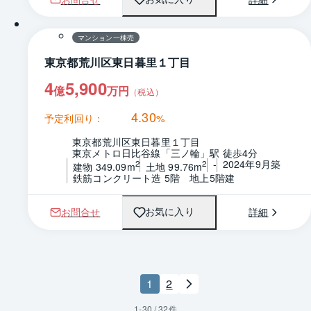
1 / 0
マンション一棟売
東京都荒川区東日暮里１丁目
4
5,900
億
万円
（税込）
4.30
予定利回り：
%
東京都荒川区東日暮里１丁目
東京メトロ日比谷線「三ノ輪」駅 徒歩4分
-
2024年9月築
2
2
建物 349.09m
土地 99.76m
鉄筋コンクリート造 5階　地上5階建
お問合せ
詳細
お気に入り
1
2
1
-
30
/
32
件