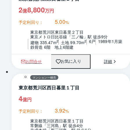
2
8,800
億
万円
5.00
予定利回り：
%
東京都荒川区東日暮里２丁目
東京メトロ日比谷線「三ノ輪」駅 徒歩9分
6戸
1989年1月築
2
2
建物 335.47m
土地 99.70m
鉄骨造 6階　地上6階建
お問合せ
詳細
お気に入り
1 / 0
間取り
マンション一棟売
東京都荒川区西日暮里１丁目
4
億円
3.92
予定利回り：
%
東京都荒川区西日暮里１丁目
常磐線「三河島」駅 徒歩4分