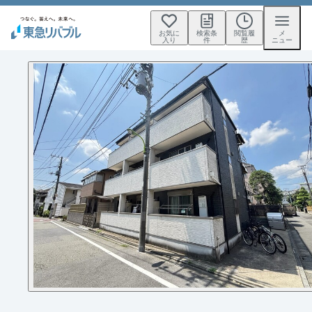
お気に
検索条
閲覧履
メ
入り
件
歴
ニュー