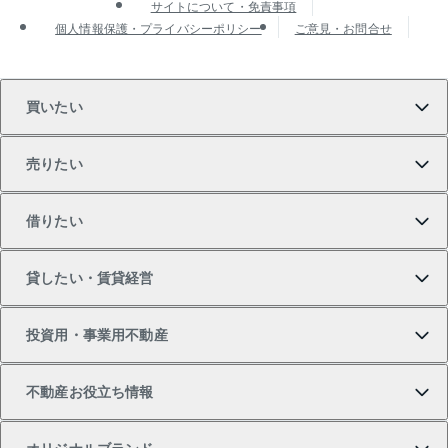
サイトについて・免責事項
個人情報保護・プライバシーポリシー
ご意見・お問合せ
買いたい
売りたい
買いたいTOP
借りたい
マンションの購入
売りたいTOP
貸したい・賃貸経営
新築・分譲マンションの購入
マンションの売却・査定
借りたいTOP
投資用・事業用不動産
中古マンションの購入
一戸建ての売却・査定
物件を借りる
貸したいTOP
不動産お役立ち情報
一戸建ての購入
土地の売却・査定
オフィス・店舗の賃貸
無料賃料査定
投資用・事業用不動産TOP