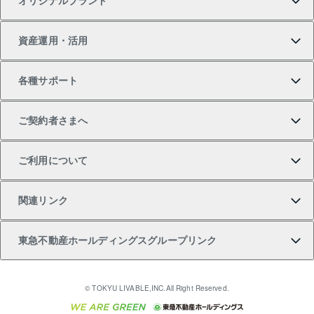
オリジナルブランド
新築一戸建ての購入
スピードAI査定
借りるときの流れ
マンション賃料データ
投資用不動産
不動産お役立ち情報
資産運用・活用
中古一戸建ての購入
不動産売却について
借りるガイド
賃貸管理プラン
事業用不動産
不動産AIアドバイザー Tellus Talk
当社売主リノベーションマンション
各種サポート
一棟リノベーションマンション L`GENTE（ルジェン
土地の購入
不動産査定について
リロケーションについて
マンション投資
マンションライブラリー
等価交換事業
テ）
ご契約者さまへ
不動産購入の流れ
売却サービス
貸すときの流れ
投資用マンション
人気マンションランキング
区分リノベーションマンション Lideas（リディアス）
不動産M&A
シニア向けサポート
ご利用について
投資用一棟レジデンスWELL SQUARE（ウェルスクエ
注目キーワード物件特集
不動産売却の流れ
貸すガイド
マンション一棟
暮らしに役立つ不動産メディア 「Lnote」
アセットマネジメント・出資
相続サポート
ご契約者さまサポートメニュー
ア）
関連リンク
購入ガイド
不動産買換えの流れ
アパート経営
不動産相場・不動産価格情報
不動産小口投資 LEGACIA（レガシア）
リフォームサポート
ご紹介・再契約特典
本人確認に関するお客様へのお願い
東急不動産ホールディングスグループリンク
売却ガイド
アパート投資用物件
不動産売却FAQ
入居者様専用-各種ご案内（賃貸）
金融商品取引について
すまいValue
多言語対応
English
繁体中文
簡体中文
これからご結婚される方に東急百貨店のブライダルク
© TOKYU LIVABLE,INC.All Right Reserved.
収益物件
不動産コラム・ニュース
東急こすもす会「こすもすWeb」
東急リバブル ソーシャルメディアポリシー
東急不動産
ラブ