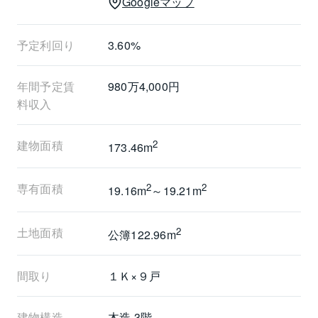
Googleマップ
予定利回り
3.60%
年間予定賃
980万4,000円
料収入
建物面積
2
173.46m
専有面積
2
2
19.16m
～19.21m
土地面積
2
公簿122.96m
間取り
１Ｋ×９戸
建物構造
木造 3階