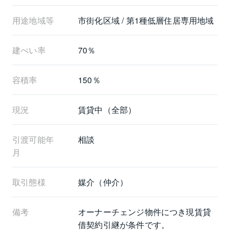
用途地域等
市街化区域 / 第1種低層住居専用地域
建ぺい率
70％
容積率
150％
現況
賃貸中（全部）
引渡可能年
相談
月
取引態様
媒介（仲介）
備考
オーナーチェンジ物件につき現賃貸
借契約引継が条件です。