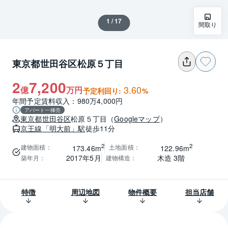
1 / 17
間取り
東京都世田谷区松原５丁目
2
7,200
3.60
億
万円
予定利回り:
%
年間予定賃料収入：980万4,000円
アパート一棟売
東京都
世田谷区
松原５丁目
（
Googleマップ
）
京王線
「明大前」駅
徒歩11分
2
2
建物面積
：
土地面積
：
173.46m
122.96m
2017年5月
木造 3階
築年月
：
建物構造
：
特徴
周辺地図
物件概要
担当店舗