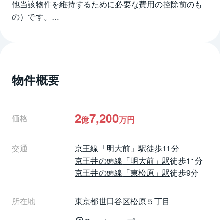
他当該物件を維持するために必要な費用の控除前のも
の）です。
⑤オーナーチェンジ物件につき現賃貸借契約引継が条
件です。
物件概要
【ライフインフォメーション】
・セブンイレブン世田谷松原5丁目店　約240ｍ
・まいばすけっと松原2丁目店　約680ｍ
・スーパーバリューロピア松原店　約780ｍ
2
7,200
価格
億
万円
・ココカラファイン明大前店　約780ｍ
・松原公園　約90ｍ
交通
京王線
「明大前」駅
徒歩11分
京王井の頭線
「明大前」駅
徒歩11分
京王井の頭線
「東松原」駅
徒歩9分
所在地
東京都
世田谷区
松原５丁目