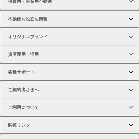
投資用・事業用不動産
中古マンションの購入
一戸建ての売却・査定
物件を借りる
貸したいTOP
不動産お役立ち情報
一戸建ての購入
土地の売却・査定
オフィス・店舗の賃貸
無料賃料査定
投資用・事業用不動産TOP
オリジナルブランド
新築一戸建ての購入
スピードAI査定
借りるときの流れ
マンション賃料データ
投資用不動産
不動産お役立ち情報
資産運用・活用
中古一戸建ての購入
不動産売却について
借りるガイド
賃貸管理プラン
事業用不動産
不動産AIアドバイザー Tellus Talk
当社売主リノベーションマンション
各種サポート
一棟リノベーションマンション L`GENTE（ルジェン
土地の購入
不動産査定について
リロケーションについて
マンション投資
マンションライブラリー
等価交換事業
テ）
ご契約者さまへ
不動産購入の流れ
売却サービス
貸すときの流れ
投資用マンション
人気マンションランキング
区分リノベーションマンション Lideas（リディアス）
不動産M&A
シニア向けサポート
ご利用について
投資用一棟レジデンスWELL SQUARE（ウェルスクエ
注目キーワード物件特集
不動産売却の流れ
貸すガイド
マンション一棟
暮らしに役立つ不動産メディア 「Lnote」
アセットマネジメント・出資
相続サポート
ご契約者さまサポートメニュー
ア）
関連リンク
購入ガイド
不動産買換えの流れ
アパート経営
不動産相場・不動産価格情報
不動産小口投資 LEGACIA（レガシア）
リフォームサポート
ご紹介・再契約特典
本人確認に関するお客様へのお願い