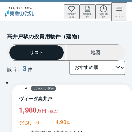
お気に
検索条
閲覧履
メ
入り
件
歴
ニュー
高井戸駅の投資用物件（建物）
リスト
地図
3
該当：
件
1 / 0
間取り
マンション区分
ヴィーダ高井戸
1,980
万円
（税込）
4.90
予定利回り：
%