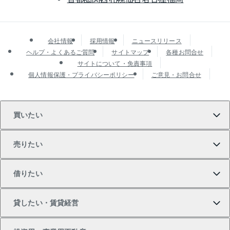
会社情報
採用情報
ニュースリリース
ヘルプ・よくあるご質問
サイトマップ
各種お問合せ
サイトについて・免責事項
個人情報保護・プライバシーポリシー
ご意見・お問合せ
買いたい
売りたい
買いたいTOP
借りたい
マンションの購入
売りたいTOP
貸したい・賃貸経営
新築・分譲マンションの購入
マンションの売却・査定
借りたいTOP