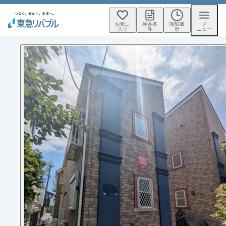
お気に
検索条
閲覧履
メ
入り
件
歴
ニュー