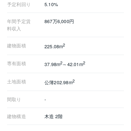
予定利回り
5.10%
年間予定賃
867万6,000円
料収入
建物面積
2
225.08m
専有面積
2
2
37.98m
～42.01m
土地面積
2
公簿202.98m
間取り
-
建物構造
木造 2階