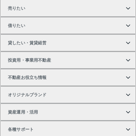
売りたい
買いたいTOP
借りたい
マンションの購入
売りたいTOP
貸したい・賃貸経営
新築・分譲マンションの購入
マンションの売却・査定
借りたいTOP
投資用・事業用不動産
中古マンションの購入
一戸建ての売却・査定
物件を借りる
貸したいTOP
不動産お役立ち情報
一戸建ての購入
土地の売却・査定
オフィス・店舗の賃貸
無料賃料査定
投資用・事業用不動産TOP
オリジナルブランド
新築一戸建ての購入
スピードAI査定
借りるときの流れ
マンション賃料データ
投資用不動産
不動産お役立ち情報
資産運用・活用
中古一戸建ての購入
不動産売却について
借りるガイド
賃貸管理プラン
事業用不動産
不動産AIアドバイザー Tellus Talk
当社売主リノベーションマンション
各種サポート
一棟リノベーションマンション L`GENTE（ルジェン
土地の購入
不動産査定について
リロケーションについて
マンション投資
マンションライブラリー
等価交換事業