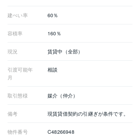
建ぺい率
60％
容積率
160％
現況
賃貸中（全部）
引渡可能年
相談
月
取引態様
媒介（仲介）
備考
現賃貸借契約の引継ぎが条件です。
物件番号
C48266948