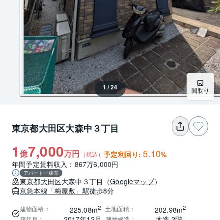
1 / 24
間取り
東京都大田区大森中３丁目
1
7,000
5.10
億
万円
予定利回り:
%
（税込）
年間予定賃料収入：867万6,000円
アパート一棟売
東京都
大田区
大森中３丁目
（
Googleマップ
）
京急本線
「梅屋敷」駅
徒歩8分
2
2
建物面積
：
土地面積
：
225.08m
202.98m
2017年12月
木造 2階
築年月
：
建物構造
：