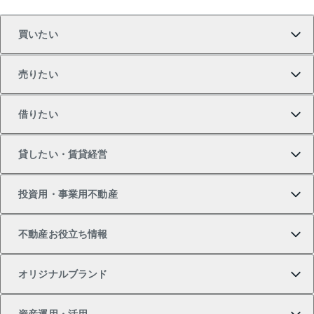
買いたい
売りたい
買いたいTOP
借りたい
マンションの購入
売りたいTOP
貸したい・賃貸経営
新築・分譲マンションの購入
マンションの売却・査定
借りたいTOP
投資用・事業用不動産
中古マンションの購入
一戸建ての売却・査定
物件を借りる
貸したいTOP
不動産お役立ち情報
一戸建ての購入
土地の売却・査定
オフィス・店舗の賃貸
無料賃料査定
投資用・事業用不動産TOP
オリジナルブランド
新築一戸建ての購入
スピードAI査定
借りるときの流れ
マンション賃料データ
投資用不動産
不動産お役立ち情報