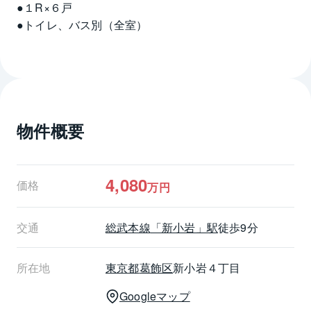
●１R×６戸
●トイレ、バス別（全室）
《ライフインフォメーション》
◆クリエイトSD江戸川本一色店・・・約２５０ｍ
◆東武ストア新小岩店・・・約２７０ｍ
◆セブンイレブン新小岩４丁目店・・・約２００ｍ
物件概要
◆区立小松川境川親水公園・・・約１８０ｍ
◆区立本一色第三児童遊園・・・約３９０ｍ
◆新小岩わたなべクリニック（内科）・・・約４６０
ｍ
4,080
価格
万円
【オーナーチェンジ物件 備考】
交通
総武本線
「新小岩」駅
徒歩9分
①年間予定賃料収入は、満室時における１年間の予定
賃料収入です。（共益費等を含む）
②予定利回りは、年間予定賃料収入の当該不動産取得
所在地
東京都
葛飾区
新小岩４丁目
対価に対する割合です。
Googleマップ
③当社は、予定賃料収入が確実に得られることを保証