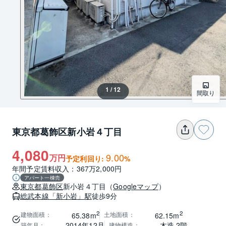
1 / 12
間取り
東京都葛飾区新小岩４丁目
4,080
9.00
万円
予定利回り:
%
年間予定賃料収入：367万2,000円
アパート一棟売
東京都
葛飾区
新小岩４丁目
（
Googleマップ
）
総武本線
「新小岩」駅
徒歩9分
2
2
建物面積
：
土地面積
：
65.38m
62.15m
2014年12月
木造 2階
築年月
：
建物構造
：