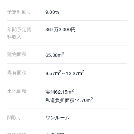
するものではありません。
④予定利回りは、表面利回り（公租公課・共益費その
予定利回り
9.00%
他当該物件を維持するために必要な費用の控除前のも
の）です。
年間予定賃
367万2,000円
⑤オーナーチェンジ物件につき現賃貸借契約引継が条
料収入
件です。
建物面積
2
65.38m
専有面積
2
2
9.57m
～12.27m
土地面積
2
実測62.15m
2
私道負担面積14.70m
間取り
ワンルーム