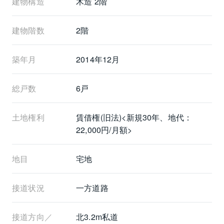
建物構造
木造 2階
建物階数
2階
築年月
2014年12月
総戸数
6戸
土地権利
賃借権(旧法)<新規30年、地代：
22,000円/月額>
地目
宅地
接道状況
一方道路
接道方向／
北3.2m私道