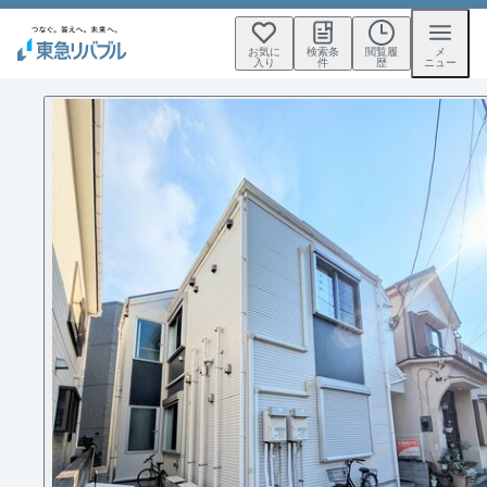
お気に
検索条
閲覧履
メ
入り
件
歴
ニュー