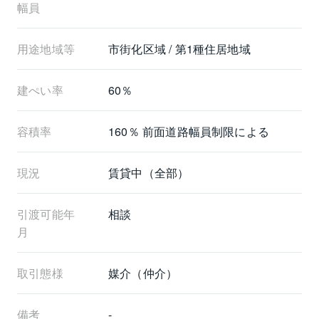
幅員
用途地域等
市街化区域 / 第1種住居地域
建ぺい率
60％
容積率
160％ 前面道路幅員制限による
現況
賃貸中（全部）
引渡可能年
相談
月
取引態様
媒介（仲介）
備考
-