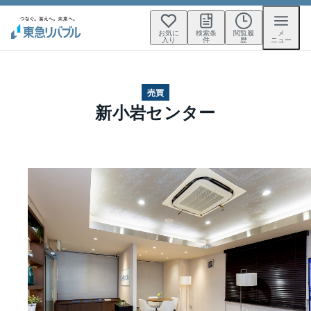
お気に
検索条
閲覧履
メ
入り
件
歴
ニュー
売買
新小岩センター