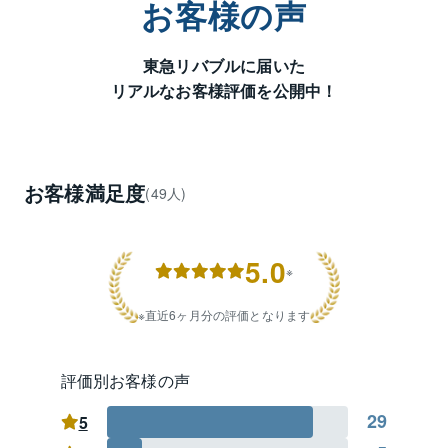
だきます。

お客様の声
【重点エリア】※順不同

東急リバブルに届いた
葛飾区：新小岩　東新小岩　西新小岩　奥戸　鎌倉　
リアルなお客様評価を公開中！
細田

江戸川区：東小岩　西小岩　南小岩　北小岩　中央　
松島　本一色　上一色　大杉　松本　東小松川　西小
松川　松江　船堀　西一之江　鹿骨　北篠崎　上篠
崎　西篠崎　春江町　谷河内　瑞江　篠崎町　新堀　
お客様満足度
(49人)
興宮町

【こんなお悩みはありませんか？】

5.0
・賃料がもったいないので購入したい。

※
・家族が増えて手狭になったので、今より広いところ
にお住み替えをしたい。

直近6ヶ月分の評価となります
・子供が独立して戸建てからマンションに買い替えた
い。

・土地を購入して注文住宅を建築したい。

評価別お客様の声
・相続で不動産を取得したが不動産の活用方法に困っ
29
ている。

5
・不動産投資に興味がある、資産の組み換えがした