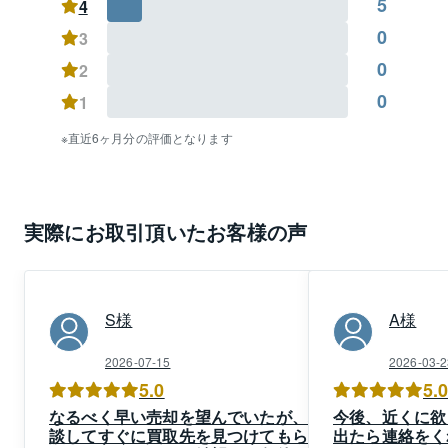
5
4
い。

0
3
・買った時より高く売れるなら売りたい。

・周りには気づかれないように不動産を売買したい。

0
2
・現在他社に売却を任せているが、具体的な話がな
0
1
い。

・リースバックに興味がある。（住みながら資金を得
直近6ヶ月分の評価となります
たい）

・不動産の買取をしてほしい。（早期に資金化した
い）等

その他、どんなことでも結構ですので、まずはお気軽
実際にお取引頂いたお客様の声
にメール・お電話・ご来店にてお問い合わせくださ
い。

皆様からのご用命を新小岩センター一同、心よりお待
S
様
A
様
ち申し上げます。
2026-07-15
2026-03-2
5.0
5.
なるべく早い売却を望んでいたが、相
今後、近くに欲
談してすぐに買取先を見つけてもら
出たら連絡をく