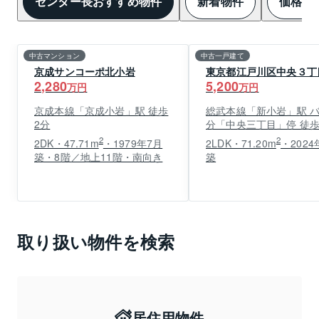
センター長おすすめ物件
新着物件
価格変
中古マンション
中古一戸建て
京成サンコーポ北小岩
東京都江戸川区中央３丁
2,280
5,200
万円
万円
京成本線「京成小岩」駅 徒歩
総武本線「新小岩」駅 バ
2分
分「中央三丁目」停 徒歩
2
2
2DK・47.71m
・1979年7月
2LDK・71.20m
・2024
築・8階／地上11階・南向き
築
取り扱い物件を検索
居住用物件