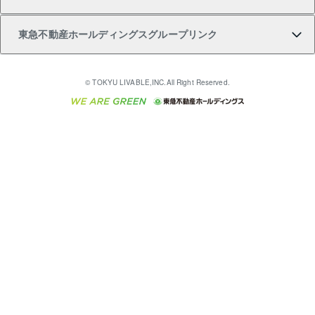
購入ガイド
不動産買換えの流れ
アパート経営
不動産相場・不動産価格情報
不動産小口投資 LEGACIA（レガシア）
リフォームサポート
ご紹介・再契約特典
本人確認に関するお客様へのお願い
東急不動産ホールディングスグループリンク
売却ガイド
アパート投資用物件
不動産売却FAQ
入居者様専用-各種ご案内（賃貸）
金融商品取引について
すまいValue
多言語対応
English
繁体中文
簡体中文
これからご結婚される方に東急百貨店のブライダルク
© TOKYU LIVABLE,INC.All Right Reserved.
収益物件
不動産コラム・ニュース
東急こすもす会「こすもすWeb」
東急リバブル ソーシャルメディアポリシー
東急不動産
ラブ
ご意見・お問い合わせ（金融商品取引専用の相談・お
人材サービスのご用命は 東急リバブルスタッフ株式会
ビル購入（ビル一棟）
不動産用語集
東急コミュニティー
問い合わせ窓口）
社まで
投資用不動産の売却査定
不動産なんでもネット相談室
保険募集におけるプライバシー・ポリシー
東北の逸品を贈ります 東北すぐれものセレクション
東急リバブル
ダイレクトメール（郵送物）・Eメールなどの送付停
事業用不動産の売却査定
住まいの税金
民泊の開業・運営のご相談は「ReINN株式会社」まで
東急住宅リース
止について
海外不動産
物件一括検索（購入＆賃貸）
宅地建物取引業者の皆様へ
学生情報センター（ナジック）
グループの一覧をもっと見る