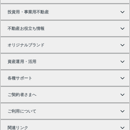
投資用・事業用不動産
中古マンションの購入
一戸建ての売却・査定
物件を借りる
貸したいTOP
不動産お役立ち情報
一戸建ての購入
土地の売却・査定
オフィス・店舗の賃貸
無料賃料査定
投資用・事業用不動産TOP
オリジナルブランド
新築一戸建ての購入
スピードAI査定
借りるときの流れ
マンション賃料データ
投資用不動産
不動産お役立ち情報
資産運用・活用
中古一戸建ての購入
不動産売却について
借りるガイド
賃貸管理プラン
事業用不動産
不動産AIアドバイザー Tellus Talk
当社売主リノベーションマンション
各種サポート
一棟リノベーションマンション L`GENTE（ルジェン
土地の購入
不動産査定について
リロケーションについて
マンション投資
マンションライブラリー
等価交換事業
テ）
ご契約者さまへ
不動産購入の流れ
売却サービス
貸すときの流れ
投資用マンション
人気マンションランキング
区分リノベーションマンション Lideas（リディアス）
不動産M&A
シニア向けサポート
ご利用について
投資用一棟レジデンスWELL SQUARE（ウェルスクエ
注目キーワード物件特集
不動産売却の流れ
貸すガイド
マンション一棟
暮らしに役立つ不動産メディア 「Lnote」
アセットマネジメント・出資
相続サポート
ご契約者さまサポートメニュー
ア）
関連リンク