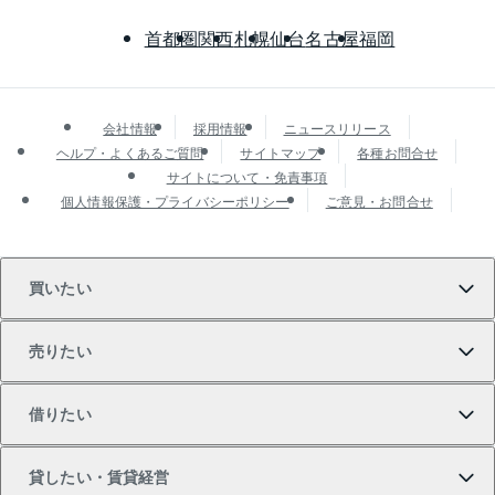
首都圏
関西
札幌
仙台
名古屋
福岡
会社情報
採用情報
ニュースリリース
ヘルプ・よくあるご質問
サイトマップ
各種お問合せ
サイトについて・免責事項
個人情報保護・プライバシーポリシー
ご意見・お問合せ
買いたい
売りたい
買いたいTOP
借りたい
マンションの購入
売りたいTOP
貸したい・賃貸経営
新築・分譲マンションの購入
マンションの売却・査定
借りたいTOP