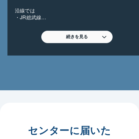
沿線では

・JR総武線

【新小岩駅周辺・小岩駅周辺】

・都営新宿線

【船堀駅周辺から篠崎駅周辺】

続きを見る
・京成本線

【京成高砂駅周辺から江戸川駅周辺】

・京成押上線

【京成立石駅から青砥駅周辺】

・北総線

【京成高砂駅から新柴又駅周辺】

住所では葛飾区・江戸川区にわたりマンション、土
地、戸建の住宅用地から、事業用、投資用の不動産
（区分マンション・ビル・アパート）、借地権や底地
権の売買など、幅広く取り扱っております。

当エリア、不動産に精通したスタッフ１０名が、お客
センターに届いた
様の良きパートナーとして最善のご提案をさせていた