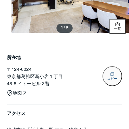
1 / 9
一覧
所在地
〒
124-0024
東京都葛飾区新小岩１丁目
コピー
48-8 イトービル 3階
地図
アクセス