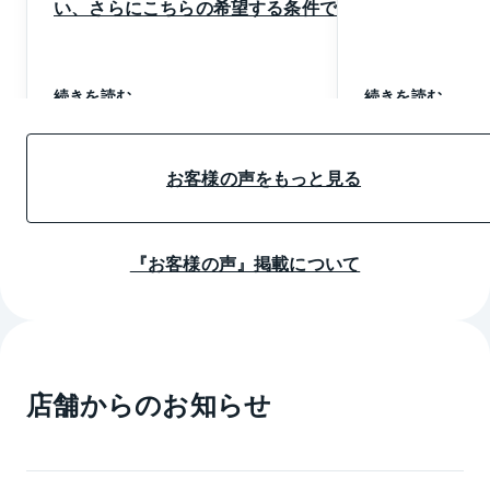
い、さらにこちらの希望する条件での
買取先で契約することができた。
こちらが希望する条件を理解して、そ
の条件での買取先をすぐに見つけても
らうことができた。
続きを読む
続きを読む
お客様の声をもっと見る
『お客様の声』掲載について
店舗からのお知らせ