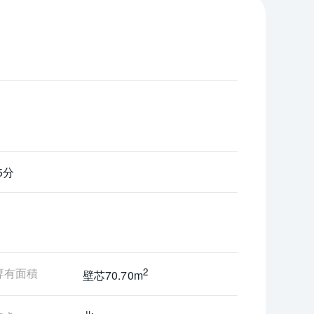
5分
棟）
専有面積
2
壁芯70.70m
の調整をさせていただきます。