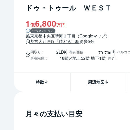
ドゥ・トゥール ＷＥＳＴ
1
6,800
億
万円
中古マンション
東京都
中央区
晴海３丁目
（
Googleマップ
）
都営大江戸線
「勝どき」駅
徒歩5分
2
2LDK
間取り
：
専有面積
：
バルコ
70.70m
18階／地上52階 地下1階
所在階数
：
向き
：
特徴
周辺地図
月々の支払い目安