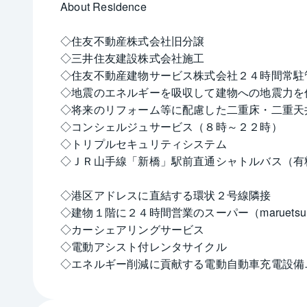
About Residence
◇住友不動産株式会社旧分譲
◇三井住友建設株式会社施工
◇住友不動産建物サービス株式会社２４時間常駐
◇地震のエネルギーを吸収して建物への地震力を
◇将来のリフォーム等に配慮した二重床・二重天
◇コンシェルジュサービス（８時～２２時）
◇トリプルセキュリティシステム
◇ＪＲ山手線「新橋」駅前直通シャトルバス（有
◇港区アドレスに直結する環状２号線隣接
◇建物１階に２４時間営業のスーパー（maruets
◇カーシェアリングサービス
◇電動アシスト付レンタサイクル
◇エネルギー削減に貢献する電動自動車充電設備
◇高速インターネットサービス「SUISUI Lite-Pl
◇３つのテイストを採用したオーナーズスイート