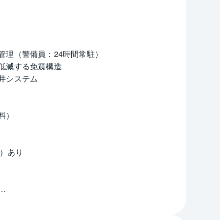
管理（警備員：24時間常駐）
低減する免震構造
井システム
料）
u）あり
us」採用
（ゲストルーム）