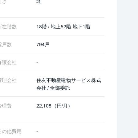
向き
北
所在階数
18階 / 地上52階 地下1階
総戸数
794戸
分譲会社
-
管理会社
住友不動産建物サービス株式
会社 / 全部委託
管理費
22,108（円/月）
その他費用
-