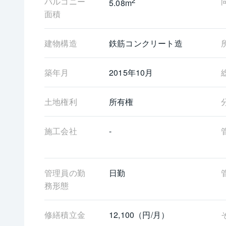
バルコニー
2
5.08m
ぜひ一度お部屋をご覧くださいませ。
面積
建物構造
鉄筋コンクリート造
築年月
2015年10月
土地権利
所有権
施工会社
-
管理員の勤
日勤
務形態
修繕積立金
12,100（円/月）