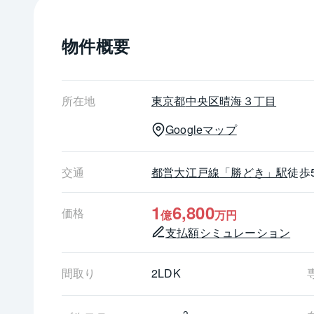
◇２４時間ゴミ出し可能な各階ゴミ置場採用
◇地震等の非常時に備えた各階防災倉庫設置
物件概要
◇ホテルライクな内廊下設計
◇ペット可（規約による制限有り）
【共用施設】
2階：グランドロビー
所在地
東京都
中央区
晴海３丁目
2階：コンシェルジュカウンター
Googleマップ
2階：STEAM＆SPA、DRY＆SPA（EAST棟）
2階：フィットネスジム（EAST棟）
2階：ブックサロン（EAST棟）
交通
都営大江戸線
「勝どき」駅
徒歩
2階：キッズルーム、ペアレンツサロン（EAST
2階：パーティラウンジ（WEST棟）
1
6,800
価格
億
万円
43階：VIEW　ROUNGE＆BAR（WEST棟）
支払額シミュレーション
※一部有償
間取り
2LDK
【担当者より一言】
ご希望の日時をお知らせいただければ、ご案内日