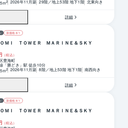
2026年11月築
29階／地上53階 地下1階
北東向き
2
25m
詳細
ン
新価格 8/1
ＯＭＩ ＴＯＷＥＲ ＭＡＲＩＮＥ＆ＳＫＹ
円
（税込）
区豊海町
線「勝どき」駅 徒歩10分
2026年11月築
8階／地上53階 地下1階
南西向き
2
75m
詳細
ン
新価格 8/1
ＯＭＩ ＴＯＷＥＲ ＭＡＲＩＮＥ＆ＳＫＹ
円
（税込）