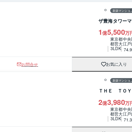
新築マンショ
ザ豊海タワーマ
1
5,500
億
万
東京都中央
都営大江戸
3LDK
74.
お問合せ
お気に入り
1 / 0
間取り
新築マンショ
ＴＨＥ ＴＯＹ
2
3,980
億
万
東京都中央
都営大江戸
3LDK
71.