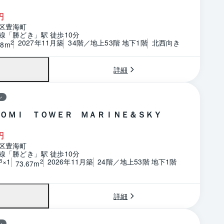
円
区豊海町
線「勝どき」駅 徒歩10分
2027年11月築
34階／地上53階 地下1階
北西向き
2
88m
詳細
ン
ＯＭＩ ＴＯＷＥＲ ＭＡＲＩＮＥ＆ＳＫＹ
円
区豊海町
線「勝どき」駅 徒歩10分
戸×1
2026年11月築
24階／地上53階 地下1階
2
73.67m
詳細
ン