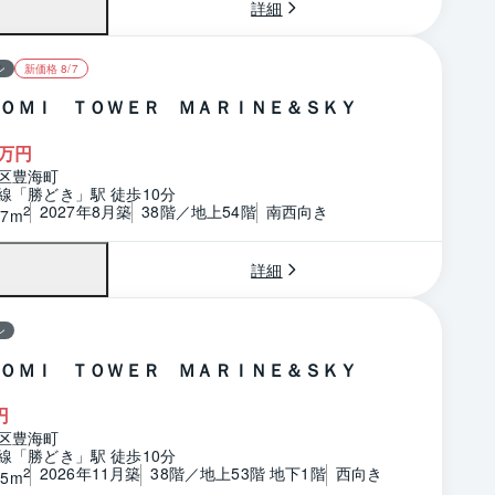
詳細
ン
新価格 8/7
ＯＭＩ ＴＯＷＥＲ ＭＡＲＩＮＥ＆ＳＫＹ
万円
区豊海町
線「勝どき」駅 徒歩10分
2027年8月築
38階／地上54階
南西向き
2
27m
詳細
ン
ＯＭＩ ＴＯＷＥＲ ＭＡＲＩＮＥ＆ＳＫＹ
円
区豊海町
線「勝どき」駅 徒歩10分
2026年11月築
38階／地上53階 地下1階
西向き
2
25m