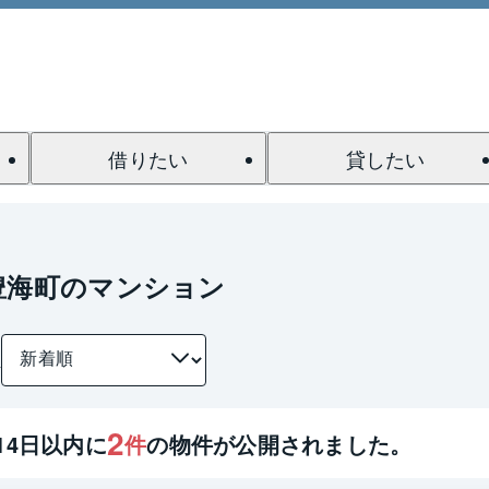
借りたい
貸したい
豊海町のマンション
件
2
14
日以内に
件
の物件が公開されました。
1 / 0
間取り