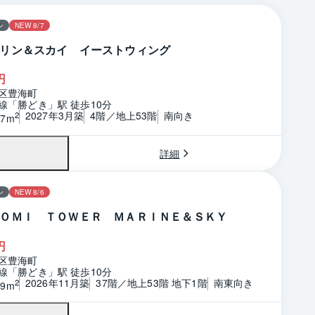
ン
NEW 8/7
リン＆スカイ イーストウィング
円
区豊海町
線「勝どき」駅 徒歩10分
2027年3月築
4階／地上53階
南向き
2
97m
詳細
ン
NEW 8/6
ＯＭＩ ＴＯＷＥＲ ＭＡＲＩＮＥ＆ＳＫＹ
円
区豊海町
線「勝どき」駅 徒歩10分
2026年11月築
37階／地上53階 地下1階
南東向き
2
39m