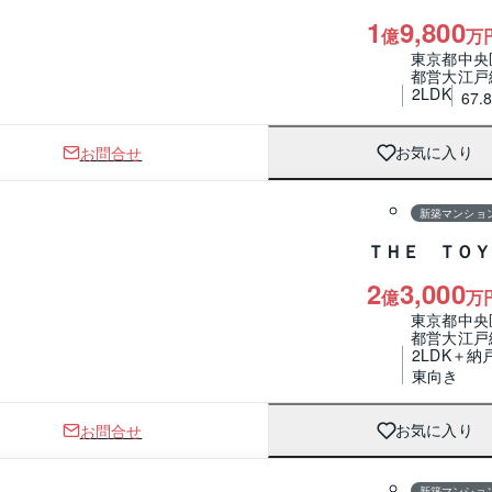
1
9,800
億
万
東京都中央
都営大江戸
2LDK
67.
お問合せ
お気に入り
1 / 0
間取り
新築マンショ
ＴＨＥ ＴＯＹ
2
3,000
億
万
東京都中央
都営大江戸
2LDK＋納
東向き
お問合せ
お気に入り
1 / 0
間取り
新築マンショ