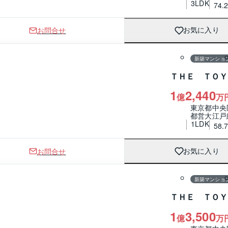
3LDK
74.
お問合せ
お気に入り
1 / 0
間取り
新築マンショ
ＴＨＥ ＴＯＹ
1
2,440
億
万
東京都中央
都営大江戸
1LDK
58.
お問合せ
お気に入り
1 / 0
間取り
新築マンショ
ＴＨＥ ＴＯＹ
1
3,500
億
万