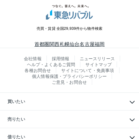
売買・賃貸 全国29,939件から物件検索
首都圏
関西
札幌
仙台
名古屋
福岡
会社情報
採用情報
ニュースリリース
ヘルプ・よくあるご質問
サイトマップ
各種お問合せ
サイトについて・免責事項
個人情報保護・プライバシーポリシー
ご意見・お問合せ
買いたい
マンションの購入
新築・分譲マンションの購入
売りたい
中古マンションの購入
一戸建ての購入
マンションの売却・査定
新築一戸建ての購入
一戸建ての売却・査定
借りたい
中古一戸建ての購入