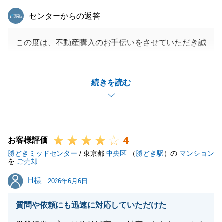
東急リバブル
センターからの返答
この度は、不動産購入のお手伝いをさせていただき誠
にありがとうございます。
I様のご協力のお陰でご契約～ご決済までスムーズな
続きを読む
お取引を行うことができました。
素敵なお家が建つこと待ち遠しいですね。
I様の益々のご活躍をお祈り申し上げます。
4
お客様評価
勝どきミッドセンター
/ 東京都
中央区
（
勝どき駅
）の
マンション
閉じる
を
ご売却
H様
H様
2026年6月6日
質問や依頼にも迅速に対応していただけた