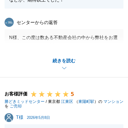
東急リバブル
センターからの返答
N様、この度は数ある不動産会社の中から弊社をお選
びいただきまして、誠にありがとうございました。
机上査定報告やLINEでのやり取りのスピード感につ
続きを読む
いて「期待以上だった」と仰っていただき、心より嬉
しく思います。
今後とも、お客様の期待を超えるサービスを提供でき
るよう、より一層の誠実な対応を心がけてまいりま
5
す。
お客様評価
勝どきミッドセンター
また何かお困り事やご相談がございましたら、いつで
/ 東京都
江東区
（
東陽町駅
）の
マンション
を
ご売却
もお気軽にお声がけください。
T様
T様
末永いお付き合いのほど、よろしくお願い申し上げま
2026年5月8日
す。