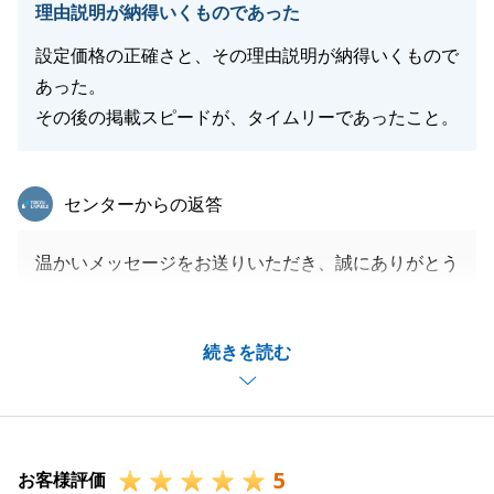
理由説明が納得いくものであった
設定価格の正確さと、その理由説明が納得いくもので
あった。
閉じる
その後の掲載スピードが、タイムリーであったこと。
東急リバブル
センターからの返答
温かいメッセージをお送りいただき、誠にありがとう
ございます。
お客様の大切な不動産のご売却という節目に携わるこ
続きを読む
とができ、私共としても心より嬉しく思っておりま
す。
また、賃貸の際から引き続き弊社をお選びいただき重
ねて御礼申し上げます。
5
不動産は人生の大きな思い出が詰まった特別な資産で
お客様評価