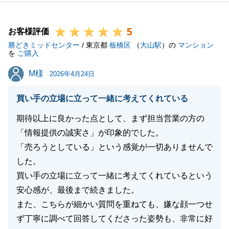
とで、ご心配をお掛けし申し訳ございませんでした。
会社全体での課題として、今後はご紹介方法含めお客
5
様に最大限ご満足いただけますよう検証・改善を行っ
お客様評価
勝どきミッドセンター
てまいります。
/ 東京都
板橋区
（
大山駅
）の
マンション
を
ご購入
また何かお困り事がございましたらいつでもお気軽に
M様
M様
ご相談くださいませ。
2026年4月24日
引き続きお付き合いの程、どうぞ宜しくお願いいたし
買い手の立場に立って一緒に考えてくれている
ます。
期待以上に良かった点として、まず担当営業の方の
「情報提供の誠実さ」が印象的でした。
「売ろうとしている」という感覚が一切ありませんで
閉じる
した。
買い手の立場に立って一緒に考えてくれているという
安心感が、最後まで続きました。
また、こちらが細かい質問を重ねても、嫌な顔一つせ
ず丁寧に調べて回答してくださった姿勢も、非常に好