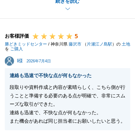
続きを読む
としてもとても嬉しく存じます。
また不動産に関してご相談があればいつでもお気軽に
お申し付けくださいませ。
引き続きどうぞ宜しくお願いいたします。
5
お客様評価
勝どきミッドセンター
/ 神奈川県
藤沢市
（
片瀬江ノ島駅
）の
土地
を
ご購入
閉じる
I様
I様
2026年7月4日
連絡も迅速で不快な点が何もなかった
段取りや資料作成と内容が素晴らしく、こちら側が行
うことと準備する必要のある点が明確で、非常にスム
ーズな取引ができた。
連絡も迅速で、不快な点が何もなかった。
また機会があれば同じ担当者にお願いしたいと思う。