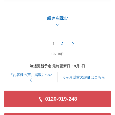
り誠にありがとうございました。
こちらこそいつも迅速・丁寧に対応くださり感謝申し
続きを読む
上げます。
また、お取引においてご満足いただけたようで、担当
者としても大変嬉しく存じます。
今後もしご友人などで不動産に関するご相談がござい
1
2
次へ
ましたら是非、ご紹介くださいませ。
10 / 16件
引き続きお付き合いの程、宜しくお願いいたします。
毎週更新予定 最終更新日：8月6日
『お客様の声』掲載につい
閉じる
6ヶ月以前の評価はこちら
て
0120-919-248