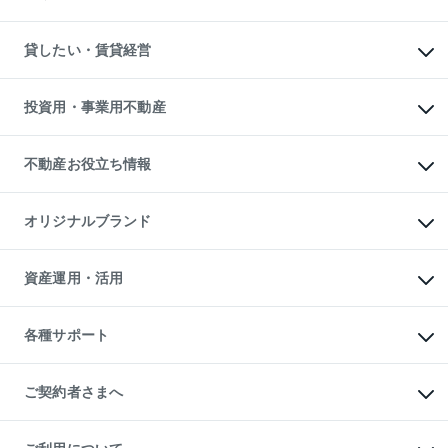
土地の売却・査定
土地の購入
スピードAI査定
不動産購入の流れ
物件を借りる
不動産売却について
注目キーワード物件特集
オフィス・店舗の賃貸
貸したい・賃貸経営
不動産査定について
購入ガイド
借りるときの流れ
売却サービス
借りるガイド
不動産売却の流れ
無料賃料査定
多言語対応
不動産買換えの流れ
マンション賃料データ
投資用・事業用不動産
売却ガイド
賃貸管理プラン
English
繁体中文
簡体中文
リロケーションについて
投資用不動産
貸すときの流れ
事業用不動産
不動産お役立ち情報
貸すガイド
マンション投資
投資用マンション
不動産AIアドバイザー Tellus Talk
マンション一棟
マンションライブラリー
オリジナルブランド
アパート経営
人気マンションランキング
アパート投資用物件
暮らしに役立つ不動産メディア

収益物件
当社売主リノベーションマンション
「Lnote」
ビル購入（ビル一棟）
一棟リノベーションマンション

資産運用・活用
不動産相場・不動産価格情報
投資用不動産の売却査定
L`GENTE（ルジェンテ）
不動産売却FAQ
事業用不動産の売却査定
区分リノベーションマンション

不動産コラム・ニュース
等価交換事業
海外不動産
Lideas（リディアス）
不動産用語集
不動産M&A
各種サポート
投資用一棟レジデンスWELL

不動産なんでもネット相談室
アセットマネジメント・出資
SQUARE（ウェルスクエア）
住まいの税金
不動産小口投資

シニア向けサポート
物件一括検索（購入＆賃貸）
LEGACIA（レガシア）
相続サポート
ご契約者さまへ
リフォームサポート
ご契約者さまサポートメニュー
ご紹介・再契約特典