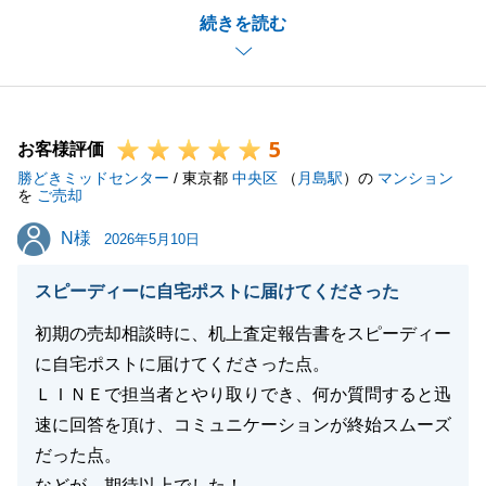
続きを読む
上げます。
また、いただいたご意見を真摯に受け止め、今後のサ
ービス向上に努めてまいります。
今後ともよろしくお願い申し上げます。
5
お客様評価
勝どきミッドセンター
/ 東京都
中央区
（
月島駅
）の
マンション
を
ご売却
閉じる
N様
N様
2026年5月10日
スピーディーに自宅ポストに届けてくださった
初期の売却相談時に、机上査定報告書をスピーディー
に自宅ポストに届けてくださった点。
ＬＩＮＥで担当者とやり取りでき、何か質問すると迅
速に回答を頂け、コミュニケーションが終始スムーズ
だった点。
などが、期待以上でした！