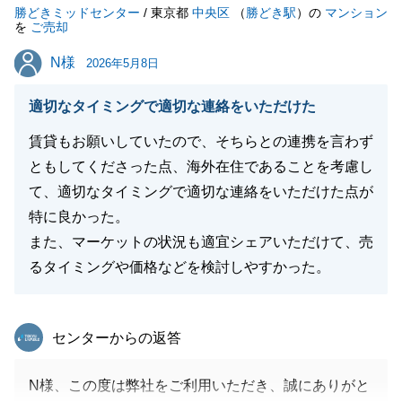
勝どきミッドセンター
す。
/ 東京都
中央区
（
勝どき駅
）の
マンション
を
ご売却
Ｔ様が抱かれる思い入れをしっかりと受け止め、無事
N様
N様
にお引き渡しの日を迎えられましたことをスタッフ一
2026年5月8日
同安堵しております。
適切なタイミングで適切な連絡をいただけた
今後も、不動産に関するご相談はもちろん、日々の暮
らしの中で何かお困り事がございましたら、些細なこ
賃貸もお願いしていたので、そちらとの連携を言わず
とでも構いませんのでぜひお気軽にお声がけくださ
ともしてくださった点、海外在住であることを考慮し
い。
て、適切なタイミングで適切な連絡をいただけた点が
Ｔ様のこれからの新生活が、より素晴らしいものとな
特に良かった。
りますよう心よりお祈り申し上げます。
また、マーケットの状況も適宜シェアいただけて、売
今後とも末永いお付き合いのほど、何卒よろしくお願
るタイミングや価格などを検討しやすかった。
いいたします。
東急リバブル
センターからの返答
閉じる
N様、この度は弊社をご利用いただき、誠にありがと