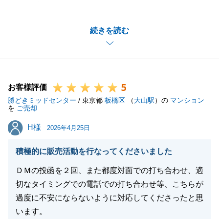
うございました。
賃貸との連携やご連絡のタイミングなどをお褒めいた
続きを読む
だき、大変光栄に存じます。
海外在住でご多忙の中、お取引がスムーズに完了いた
しましたのは、ひとえにN様のご協力のお蔭さまでご
ざいます。
5
何かお困り事がございましたら、いつでもお気軽にご
お客様評価
勝どきミッドセンター
連絡下さい。
/ 東京都
板橋区
（
大山駅
）の
マンション
を
ご売却
引き続き、何卒よろしくお願いいたします。
H様
H様
2026年4月25日
積極的に販売活動を行なってくださいました
閉じる
ＤＭの投函を２回、また都度対面での打ち合わせ、適
切なタイミングでの電話での打ち合わせ等、こちらが
過度に不安にならないように対応してくださったと思
います。