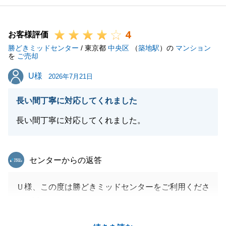
4
お客様評価
勝どきミッドセンター
/ 東京都
中央区
（
築地駅
）の
マンション
を
ご売却
U様
U様
2026年7月21日
長い間丁寧に対応してくれました
長い間丁寧に対応してくれました。
東急リバブル
センターからの返答
Ｕ様、この度は勝どきミッドセンターをご利用くださ
り、誠にありがとうございました。
無事に良い買主様が見つかりご成約となった事、担当