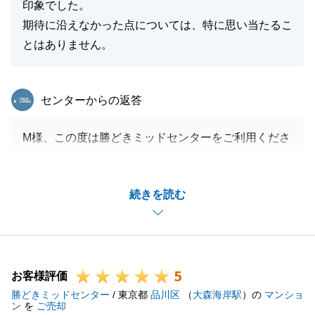
印象でした。
期待に沿えなかった点については、特に思い当たるこ
とはありません。
東急リバブル
センターからの返答
M様、この度は勝どきミッドセンターをご利用くださ
り、誠にありがとうございました。
またお褒めのお言葉まで頂戴し、重ねて御礼申し上げ
続きを読む
ます。
私自身お客様に対し誠実に、またメリット・デメリッ
ト含めフラットにお話することを信条としております
ので、喜んでいただけたようでしたら担当としてとて
5
も嬉しく存じます。
お客様評価
勝どきミッドセンター
素敵な新居での新生活を是非楽しんでくださいませ。
/ 東京都
品川区
（
大森海岸駅
）の
マンショ
ン
を
ご売却
また何かお困り事がございましたらお気軽にお申し付