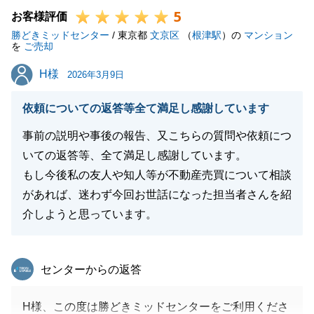
5
M様にはいつも迅速・丁寧にご対応いただいたおかげ
お客様評価
勝どきミッドセンター
で、スムーズにお取引が完了いたしました。
/ 東京都
文京区
（
根津駅
）の
マンション
を
ご売却
素敵な新居へのお住み替えも今から楽しみですね。
H様
H様
何かございましたらいつでも勝どきミッドセンターに
2026年3月9日
ご相談くださいませ。
依頼についての返答等全て満足し感謝しています
最良のご提案をお約束いたします。
引き続きどうぞ宜しくお願いいたします。
事前の説明や事後の報告、又こちらの質問や依頼につ
いての返答等、全て満足し感謝しています。
もし今後私の友人や知人等が不動産売買について相談
があれば、迷わず今回お世話になった担当者さんを紹
閉じる
介しようと思っています。
東急リバブル
センターからの返答
H様、この度は勝どきミッドセンターをご利用くださ