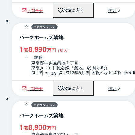
お問合せ
詳細
お気に入り
1 / 0
間取り
中古マンション
パークホームズ築地
1
8,990
億
万円
（税込）
OPEN
東京都中央区築地７丁目
東京メトロ日比谷線「築地」駅 徒歩5分
3LDK
2012年5月築
8階／地上14階
南東
2
71.43m
お問合せ
詳細
お気に入り
1 / 0
間取り
中古マンション
パークホームズ築地
1
8,900
億
万円
東京都中央区築地７丁目