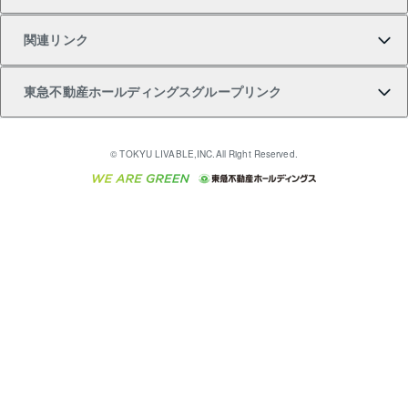
注目キーワード物件特集
不動産売却の流れ
貸すガイド
マンション一棟
暮らしに役立つ不動産メディア 「Lnote」
アセットマネジメント・出資
相続サポート
ご契約者さまサポートメニュー
ア）
関連リンク
購入ガイド
不動産買換えの流れ
アパート経営
不動産相場・不動産価格情報
不動産小口投資 LEGACIA（レガシア）
リフォームサポート
ご紹介・再契約特典
本人確認に関するお客様へのお願い
東急不動産ホールディングスグループリンク
売却ガイド
アパート投資用物件
不動産売却FAQ
入居者様専用-各種ご案内（賃貸）
金融商品取引について
すまいValue
多言語対応
English
繁体中文
簡体中文
これからご結婚される方に東急百貨店のブライダルク
© TOKYU LIVABLE,INC.All Right Reserved.
収益物件
不動産コラム・ニュース
東急こすもす会「こすもすWeb」
東急リバブル ソーシャルメディアポリシー
東急不動産
ラブ
ご意見・お問い合わせ（金融商品取引専用の相談・お
人材サービスのご用命は 東急リバブルスタッフ株式会
ビル購入（ビル一棟）
不動産用語集
東急コミュニティー
問い合わせ窓口）
社まで
投資用不動産の売却査定
不動産なんでもネット相談室
保険募集におけるプライバシー・ポリシー
東北の逸品を贈ります 東北すぐれものセレクション
東急リバブル
ダイレクトメール（郵送物）・Eメールなどの送付停
事業用不動産の売却査定
住まいの税金
民泊の開業・運営のご相談は「ReINN株式会社」まで
東急住宅リース
止について
海外不動産
物件一括検索（購入＆賃貸）
宅地建物取引業者の皆様へ
学生情報センター（ナジック）