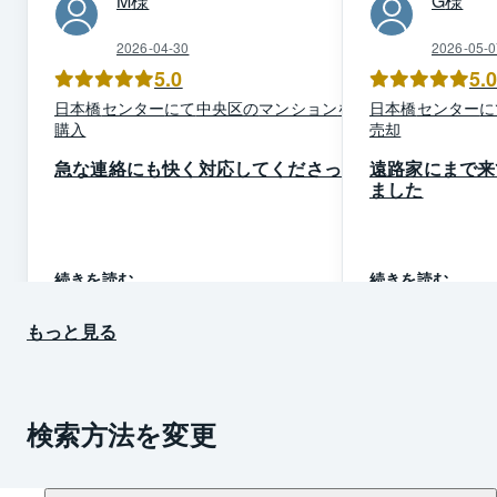
M
様
G
様
2026-04-30
2026-05-0
5.0
5.
日本橋
センター
にて
中央区
の
マンション
を
ご
日本橋
センター
に
購入
売却
急な連絡にも快く対応してくださった
遠路家にまで来
ました
続きを読む
続きを読む
もっと見る
検索方法を変更