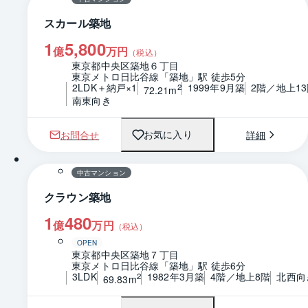
スカール築地
1
5,800
億
万円
（税込）
東京都中央区築地６丁目
東京メトロ日比谷線「築地」駅 徒歩5分
2LDK＋納戸×1
1999年9月築
2階／地上1
2
72.21m
南東向き
お問合せ
詳細
お気に入り
1 / 0
間取り
中古マンション
クラウン築地
1
480
億
万円
（税込）
OPEN
東京都中央区築地７丁目
東京メトロ日比谷線「築地」駅 徒歩6分
3LDK
1982年3月築
4階／地上8階
北西向
2
69.83m