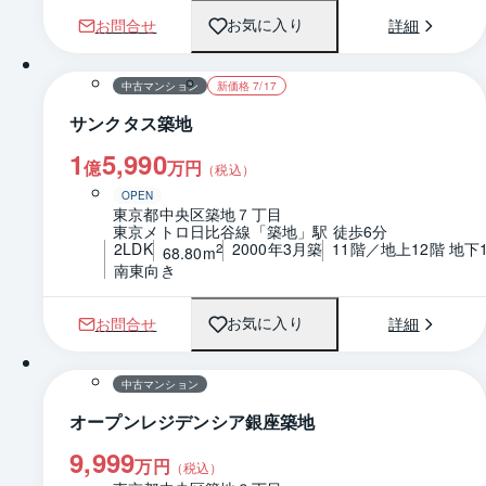
お問合せ
詳細
お気に入り
1 / 0
間取り
中古マンション
新価格 7/17
サンクタス築地
1
5,990
億
万円
（税込）
OPEN
東京都中央区築地７丁目
東京メトロ日比谷線「築地」駅 徒歩6分
2LDK
2000年3月築
11階／地上12階 地下
2
68.80m
南東向き
お問合せ
詳細
お気に入り
1 / 0
間取り
中古マンション
オープンレジデンシア銀座築地
9,999
万円
（税込）