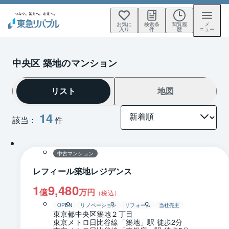
お気に
検索条
閲覧履
メ
入り
件
歴
ニュー
中央区 築地のマンション
リスト
地図
14
該当：
件
1 / 0
間取り
中古マンション
レフィール築地レジデンス
1
9,480
億
万円
（税込）
OPEN
リノベーション
リフォーム
当社売主
東京都中央区築地２丁目
東京メトロ日比谷線「築地」駅 徒歩2分