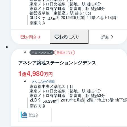
東京メトロ日比谷線「築地」駅 徒歩6分
東京メトロ有楽町線「新富町」駅 徒歩9分
都営浅草線「東銀座」駅 徒歩13分
3LDK
2012年5月築
11階／地上14階
2
71.43m
南東向き
お問合せ
詳細
お気に入り
1 / 0
間取り
中古マンション
新価格 7/23
アネシア築地ステーションレジデンス
1
4,980
億
万円
あんしん仲介保証
東京都中央区築地３丁目
東京メトロ日比谷線「築地」駅 徒歩1分
東京メトロ有楽町線「新富町」駅 徒歩3分
2LDK
2019年2月築
2階／地上15階 地下2
2
56.29m
南西向き
あんしん
仲介保証