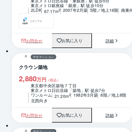
東京メトロ日比谷線「東銀座」駅 徒歩5分
東京メトロ銀座線「銀座」駅 徒歩10分
2LDK
2007年2月築
5階／地上16階
南東
2
67.17m
リディアス
お問合せ
詳細
お気に入り
1 / 0
間取り
中古マンション
クラウン築地
2,880
万円
（税込）
東京都中央区築地７丁目
東京メトロ日比谷線「築地」駅 徒歩7分
ワンルーム
1982年3月築
8階／地上8階
2
21.20m
北西向き
お問合せ
詳細
お気に入り
1 / 0
間取り
中古マンション