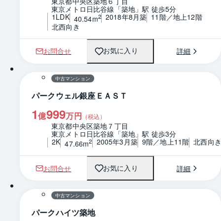
東京都中央区築地６丁目
東京メトロ日比谷線「築地」駅 徒歩5分
1LDK
2018年8月築
11階／地上12階
2
40.54m
北西向き
お問合せ
詳細
お気に入り
1 / 0
間取り
中古マンション
パークウェル銀座ＥＡＳＴ
1
999
億
万円
（税込）
東京都中央区築地７丁目
東京メトロ日比谷線「築地」駅 徒歩3分
2K
2005年3月築
9階／地上11階
北西向
2
47.66m
お問合せ
詳細
お気に入り
1 / 0
間取り
中古マンション
パークハイツ築地