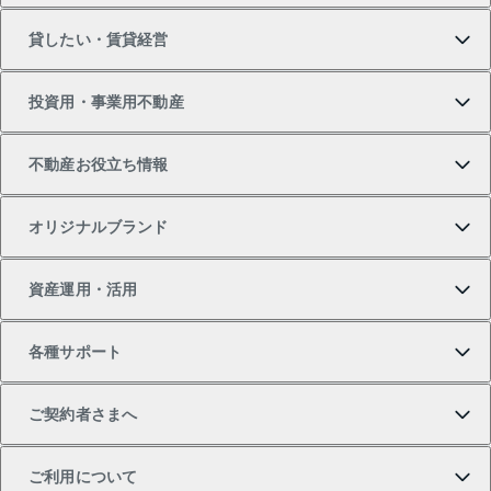
貸したい・賃貸経営
新築・分譲マンションの購入
マンションの売却・査定
借りたいTOP
投資用・事業用不動産
中古マンションの購入
一戸建ての売却・査定
物件を借りる
貸したいTOP
不動産お役立ち情報
一戸建ての購入
土地の売却・査定
オフィス・店舗の賃貸
無料賃料査定
投資用・事業用不動産TOP
オリジナルブランド
新築一戸建ての購入
スピードAI査定
借りるときの流れ
マンション賃料データ
投資用不動産
不動産お役立ち情報
資産運用・活用
中古一戸建ての購入
不動産売却について
借りるガイド
賃貸管理プラン
事業用不動産
不動産AIアドバイザー Tellus Talk
当社売主リノベーションマンション
各種サポート
一棟リノベーションマンション L`GENTE（ルジェン
土地の購入
不動産査定について
リロケーションについて
マンション投資
マンションライブラリー
等価交換事業
テ）
ご契約者さまへ
不動産購入の流れ
売却サービス
貸すときの流れ
投資用マンション
人気マンションランキング
区分リノベーションマンション Lideas（リディアス）
不動産M&A
シニア向けサポート
ご利用について
投資用一棟レジデンスWELL SQUARE（ウェルスクエ