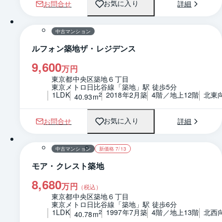
お問合せ
詳細
お気に入り
1 / 0
間取り
中古マンション
ルフォン築地ザ・レジデンス
9,600
万円
東京都中央区築地６丁目
東京メトロ日比谷線「築地」駅 徒歩5分
1LDK
2018年2月築
4階／地上12階
北東
2
40.93m
お問合せ
詳細
お気に入り
1 / 0
間取り
中古マンション
新価格 7/13
モア・クレスト築地
8,680
万円
（税込）
東京都中央区築地６丁目
東京メトロ日比谷線「築地」駅 徒歩6分
1LDK
1997年7月築
4階／地上13階
北西
2
40.78m