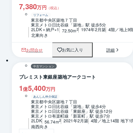
7,380
万円
（税込）
リフォーム
東京都中央区築地７丁目
東京メトロ日比谷線「築地」駅 徒歩5分
2LDK＋納戸×1
1974年2月築
4階／地上9
2
72.50m
北東向き
お問合せ
詳細
お気に入り
1 / 0
間取り
中古マンション
プレミスト東銀座築地アークコート
1
5,400
億
万円
あんしん仲介保証
東京都中央区築地７丁目
東京メトロ日比谷線「築地」駅 徒歩4分
東京メトロ日比谷線「東銀座」駅 徒歩12分
東京メトロ有楽町線「新富町」駅 徒歩7分
2LDK
2021年2月築
4階／地上14階 地下1
2
56.74m
南西向き