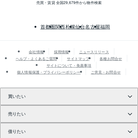
売買・賃貸 全国29,679件から物件検索
首都圏
関西
札幌
仙台
名古屋
福岡
会社情報
採用情報
ニュースリリース
ヘルプ・よくあるご質問
サイトマップ
各種お問合せ
サイトについて・免責事項
個人情報保護・プライバシーポリシー
ご意見・お問合せ
買いたい
売りたい
買いたいTOP
借りたい
マンションの購入
売りたいTOP