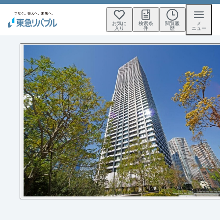
お気に
検索条
閲覧履
メ
入り
件
歴
ニュー