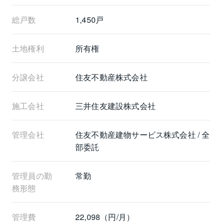
◆大湾岸パノラマを望む「ビューラウンジ＆バー」
（43階）
総戸数
1,450戸
◆日々の疲れを癒やすサウナ付きの「SPA（スパ・大
浴場＆サウナ）」
土地権利
所有権
◆オーナーズスイート（ゲストルーム）、フィットネ
スジム、キッズルーム付き
◆新橋駅行の「居住者専用シャトルバス」運行
分譲会社
住友不動産株式会社
◆日々の暮らしをサポートするコンシェルジュサービ
ス
施工会社
三井住友建設株式会社
・クリーニング取次／宅配便の発送受付
・各種備品貸出／インフォメーションサービス など
管理会社
住友不動産建物サービス株式会社 / 全
部委託
┏□ 担当からひと言
┗┻━━━━━━━━
現地で実際にご覧いただくと暮らしのイメージがより
管理員の勤
常勤
一層深まるかと存じます。
務形態
ぜひ一度お気軽にご内覧くださいませ。
管理費
22,098（円/月）