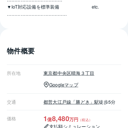
▼IoT対応設備を標準装備　　　　　　　etc.
………………………………
《《《2026年9月新規リフォーム完成予定》》》
・クロス張替え（全面）
・フローリング張替え（全面）
物件概要
・システムキッチン交換
・浴室設備交換
・洗面化粧台交換
・トイレ設備交換（温水洗浄機能付き）
所在地
東京都
中央区
晴海３丁目
・玄関収納交換
Googleマップ
・スイッチ・コンセント交換
・建具交換
・給排水管交換
交通
都営大江戸線
「勝どき」駅
徒歩5分
・ハウスクリーニング　・・・など
1
8,480
価格
億
万円
（税込）
┏□ お部屋について
支払額シミュレーション