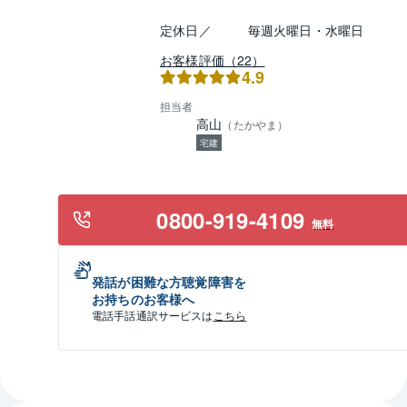
定休日／
毎週火曜日・水曜日
お客様評価（22）
4.9
担当者
高山
（
たかやま
）
宅建
0800-919-4109
無料
発話が困難な方聴覚障害を
お持ちのお客様へ
電話手話通訳サービスは
こちら