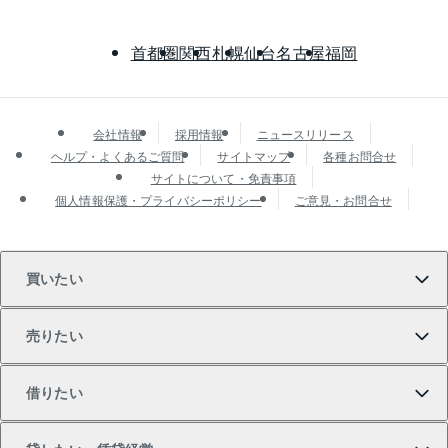
首都圏
関西
札幌
仙台
名古屋
福岡
会社情報
採用情報
ニュースリリース
ヘルプ・よくあるご質問
サイトマップ
各種お問合せ
サイトについて・免責事項
個人情報保護・プライバシーポリシー
ご意見・お問合せ
買いたい
売りたい
買いたいTOP
借りたい
マンションの購入
売りたいTOP