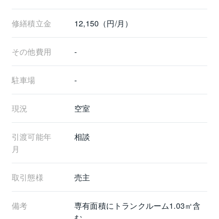
担当：髙山
直通番号：070-1343-8021
修繕積立金
12,150（円/月）
その他費用
-
駐車場
-
現況
空室
引渡可能年
相談
月
取引態様
売主
備考
専有面積にトランクルーム1.03㎡含
む