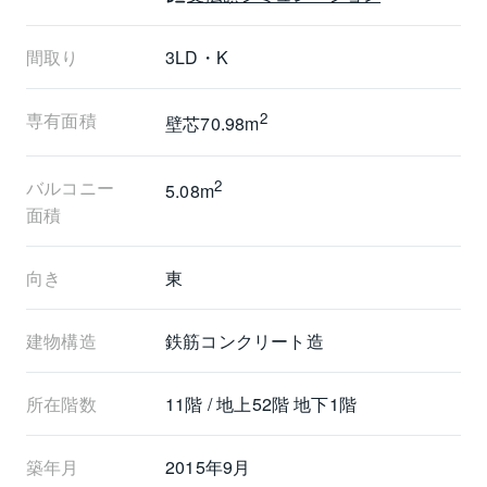
┗┻━━━━━━━━
◆地上52階建て免震タワーの11階部分、70.98㎡の
3LDK
間取り
3LD・K
◆リビングダイニング部分には床暖房あり
◆1418タイプのユニットバス採用（生ゴミディスポー
専有面積
2
壁芯70.98m
ザー、追焚機能付）
◆収納力のあるウォークインクローゼット（WIC）付
バルコニー
2
き
5.08m
面積
┏□ 共用施設・サービスについて（※一部有償）
┗┻━━━━━━━━━
向き
東
◆プライバシーに配慮した内廊下設計
◆24時間ゴミ出し可能（各階にゴミステーションあ
建物構造
鉄筋コンクリート造
り）
◆不在時でも荷物を受け取れる宅配ボックス付き
所在階数
11階 / 地上52階 地下1階
◆24時間有人管理＆強固なトリプルセキュリティシス
テム
◆ペット飼育可（管理規約による制限あり）
築年月
2015年9月