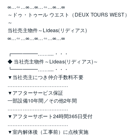
∞…∽…∞…∞…∽…∞…∞
～ドゥ・トゥール ウエスト（DEUX TOURS WEST）
～
当社売主物件～Lideas(リディアス)
∞…∽…∞…∞…∽…∞…∞
┏━━━━━……‥‥・・・
◆ 当社売主物件～Lideas(リディアス)～
┗━━━━━……‥‥・・・
▼当社売主につき仲介手数料不要
………………………………
▼アフターサービス保証
一部設備10年間／その他2年間
………………………………
▼アフターサポート24時間365日受付
………………………………
▼室内解体後（工事前）に点検実施
………………………………