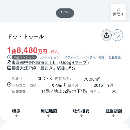
1 / 25
間取り
ドゥ・トゥール
1
8,480
億
万円
（税込）
中古マンション
リノベーション
リフォーム
バーチャル内覧
当社売主
東京都
中央区
晴海３丁目
（
Googleマップ
）
都営大江戸線
「勝どき」駅
徒歩5分
2
3LD・K
間取り
：
専有面積
：
70.98m
2
2015年9月
バルコニー面積
：
築年月
：
5.08m
11階／地上52階 地下1階
東
所在階数
：
向き
：
特徴
周辺地図
物件概要
担当店舗