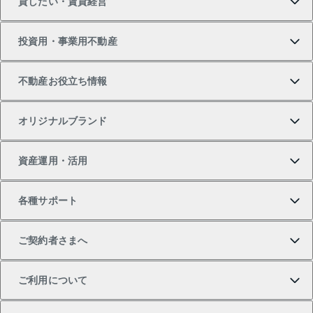
貸したい・賃貸経営
新築・分譲マンションの購入
マンションの売却・査定
借りたいTOP
投資用・事業用不動産
中古マンションの購入
一戸建ての売却・査定
物件を借りる
貸したいTOP
不動産お役立ち情報
一戸建ての購入
土地の売却・査定
オフィス・店舗の賃貸
無料賃料査定
投資用・事業用不動産TOP
オリジナルブランド
新築一戸建ての購入
スピードAI査定
借りるときの流れ
マンション賃料データ
投資用不動産
不動産お役立ち情報
資産運用・活用
中古一戸建ての購入
不動産売却について
借りるガイド
賃貸管理プラン
事業用不動産
不動産AIアドバイザー Tellus Talk
当社売主リノベーションマンション
各種サポート
一棟リノベーションマンション L`GENTE（ルジェン
土地の購入
不動産査定について
リロケーションについて
マンション投資
マンションライブラリー
等価交換事業
テ）
ご契約者さまへ
不動産購入の流れ
売却サービス
貸すときの流れ
投資用マンション
人気マンションランキング
区分リノベーションマンション Lideas（リディアス）
不動産M&A
シニア向けサポート
ご利用について
投資用一棟レジデンスWELL SQUARE（ウェルスクエ
注目キーワード物件特集
不動産売却の流れ
貸すガイド
マンション一棟
暮らしに役立つ不動産メディア 「Lnote」
アセットマネジメント・出資
相続サポート
ご契約者さまサポートメニュー
ア）