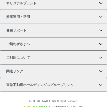
オリジナルブランド
新築一戸建ての購入
スピードAI査定
借りるときの流れ
マンション賃料データ
投資用不動産
不動産お役立ち情報
資産運用・活用
中古一戸建ての購入
不動産売却について
借りるガイド
賃貸管理プラン
事業用不動産
不動産AIアドバイザー Tellus Talk
当社売主リノベーションマンション
各種サポート
一棟リノベーションマンション L`GENTE（ルジェン
土地の購入
不動産査定について
リロケーションについて
マンション投資
マンションライブラリー
等価交換事業
テ）
ご契約者さまへ
不動産購入の流れ
売却サービス
貸すときの流れ
投資用マンション
人気マンションランキング
区分リノベーションマンション Lideas（リディアス）
不動産M&A
シニア向けサポート
ご利用について
投資用一棟レジデンスWELL SQUARE（ウェルスクエ
注目キーワード物件特集
不動産売却の流れ
貸すガイド
マンション一棟
暮らしに役立つ不動産メディア 「Lnote」
アセットマネジメント・出資
相続サポート
ご契約者さまサポートメニュー
ア）
関連リンク
購入ガイド
不動産買換えの流れ
アパート経営
不動産相場・不動産価格情報
不動産小口投資 LEGACIA（レガシア）
リフォームサポート
ご紹介・再契約特典
本人確認に関するお客様へのお願い
東急不動産ホールディングスグループリンク
売却ガイド
アパート投資用物件
不動産売却FAQ
入居者様専用-各種ご案内（賃貸）
金融商品取引について
すまいValue
多言語対応
English
繁体中文
簡体中文
これからご結婚される方に東急百貨店のブライダルク
© TOKYU LIVABLE,INC.All Right Reserved.
収益物件
不動産コラム・ニュース
東急こすもす会「こすもすWeb」
東急リバブル ソーシャルメディアポリシー
東急不動産
ラブ