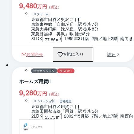
9,480
万円
（税込）
リフォーム
東京都世田谷区奥沢２丁目
東急東横線「自由が丘」駅 徒歩7分
東急大井町線「緑が丘」駅 徒歩8分
東急目黒線「奥沢」駅 徒歩8分
3LDK
1985年3月築
2階／地上2階
南向き
2
77.86m
お問合せ
詳細
お気に入り
1 / 0
間取り
中古マンション
NEW 8/1
ホームズ用賀Ⅱ
9,280
万円
（税込）
リノベーション
当社売主
東京都世田谷区用賀２丁目
東急田園都市線「用賀」駅 徒歩5分
2LDK
2002年5月築
7階／地上7階
南西向
2
55.75m
リディアス