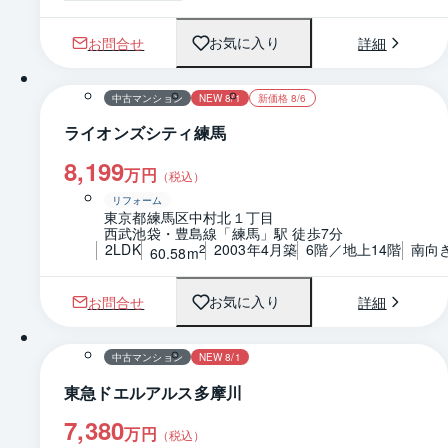
お問合せ
詳細
お気に入り
1 / 0
間取り
中古マンション
NEW 8/1
新価格 8/6
ライオンズシティ練馬
8,199
万円
（税込）
リフォーム
東京都練馬区中村北１丁目
西武池袋・豊島線「練馬」駅 徒歩7分
2LDK
2003年4月築
6階／地上14階
南向
2
60.58m
お問合せ
詳細
お気に入り
1 / 0
間取り
中古マンション
NEW 8/1
東急ドエルアルス多摩川
7,380
万円
（税込）