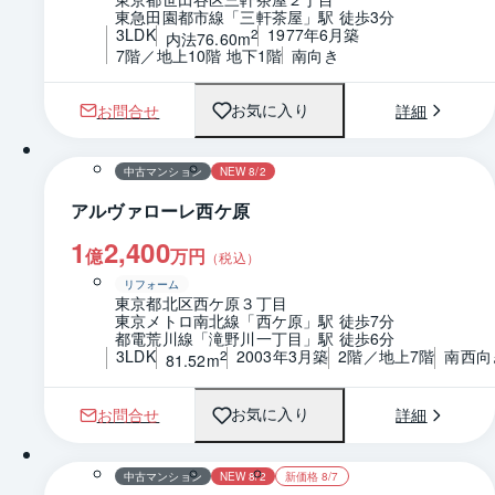
東急田園都市線「三軒茶屋」駅 徒歩3分
3LDK
1977年6月築
2
内法76.60m
7階／地上10階 地下1階
南向き
お問合せ
詳細
お気に入り
1 / 0
間取り
中古マンション
NEW 8/2
アルヴァローレ西ケ原
1
2,400
億
万円
（税込）
リフォーム
東京都北区西ケ原３丁目
東京メトロ南北線「西ケ原」駅 徒歩7分
都電荒川線「滝野川一丁目」駅 徒歩6分
3LDK
2003年3月築
2階／地上7階
南西向
2
81.52m
お問合せ
詳細
お気に入り
1 / 0
間取り
中古マンション
NEW 8/2
新価格 8/7