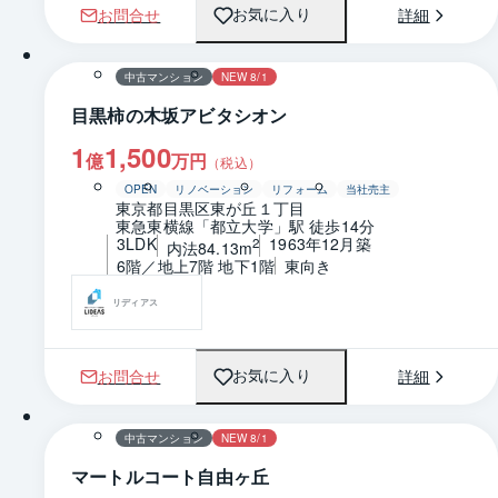
お問合せ
詳細
お気に入り
1 / 0
間取り
中古マンション
NEW 8/1
目黒柿の木坂アビタシオン
1
1,500
億
万円
（税込）
OPEN
リノベーション
リフォーム
当社売主
東京都目黒区東が丘１丁目
東急東横線「都立大学」駅 徒歩14分
3LDK
1963年12月築
2
内法84.13m
6階／地上7階 地下1階
東向き
リディアス
お問合せ
詳細
お気に入り
1 / 0
間取り
中古マンション
NEW 8/1
マートルコート自由ヶ丘