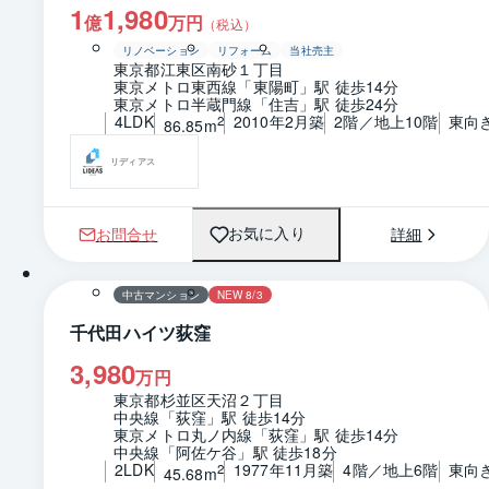
1
1,980
億
万円
（税込）
リノベーション
リフォーム
当社売主
東京都江東区南砂１丁目
東京メトロ東西線「東陽町」駅 徒歩14分
東京メトロ半蔵門線「住吉」駅 徒歩24分
4LDK
2010年2月築
2階／地上10階
東向
2
86.85m
リディアス
お問合せ
詳細
お気に入り
1 / 0
間取り
中古マンション
NEW 8/3
千代田ハイツ荻窪
3,980
万円
東京都杉並区天沼２丁目
中央線「荻窪」駅 徒歩14分
東京メトロ丸ノ内線「荻窪」駅 徒歩14分
中央線「阿佐ケ谷」駅 徒歩18分
2LDK
1977年11月築
4階／地上6階
東向
2
45.68m