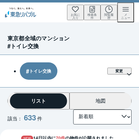
お気に
検索条
閲覧履
メ
入り
件
歴
ニュー
東京都全域のマンション
#トイレ交換
トイレ交換
変更
リスト
地図
633
該当：
件
14
日以内に
70
件
の物件が公開されました。
NEW