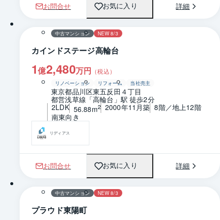
お問合せ
詳細
お気に入り
1 / 0
間取り
中古マンション
NEW 8/3
カインドステージ高輪台
1
2,480
億
万円
（税込）
リノベーション
リフォーム
当社売主
東京都品川区東五反田４丁目
都営浅草線「高輪台」駅 徒歩2分
2LDK
2000年11月築
8階／地上12階
2
56.88m
南東向き
リディアス
お問合せ
詳細
お気に入り
1 / 0
間取り
中古マンション
NEW 8/3
プラウド東陽町