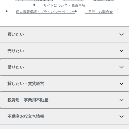
サイトについて・免責事項
個人情報保護・プライバシーポリシー
ご意見・お問合せ
買いたい
売りたい
買いたいTOP
借りたい
マンションの購入
売りたいTOP
貸したい・賃貸経営
新築・分譲マンションの購入
マンションの売却・査定
借りたいTOP
投資用・事業用不動産
中古マンションの購入
一戸建ての売却・査定
物件を借りる
貸したいTOP
不動産お役立ち情報
一戸建ての購入
土地の売却・査定
オフィス・店舗の賃貸
無料賃料査定
投資用・事業用不動産TOP