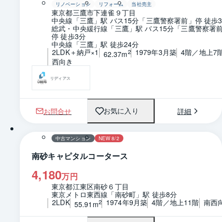
リノベーション
リフォーム
当社売主
東京都三鷹市下連雀９丁目
中央線「三鷹」駅 バス15分「三鷹警察署前」停 徒歩
総武・中央緩行線「三鷹」駅 バス15分「三鷹警察署
停 徒歩3分
中央線「三鷹」駅 徒歩24分
2LDK＋納戸×1
1979年3月築
4階／地上7
2
62.37m
西向き
リディアス
お問合せ
詳細
お気に入り
1 / 0
間取り
中古マンション
NEW 8/2
南砂キャピタルコータース
4,180
万円
東京都江東区南砂６丁目
東京メトロ東西線「南砂町」駅 徒歩8分
2LDK
1974年9月築
4階／地上11階
南西
2
55.91m