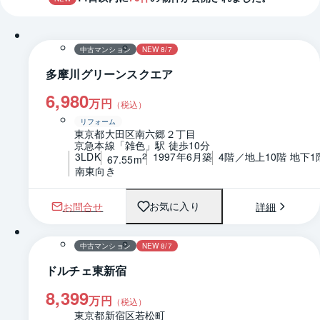
1 / 0
間取り
中古マンション
NEW 8/7
多摩川グリーンスクエア
6,980
万円
（税込）
リフォーム
東京都大田区南六郷２丁目
京急本線「雑色」駅 徒歩10分
3LDK
1997年6月築
4階／地上10階 地下1
2
67.55m
南東向き
お問合せ
詳細
お気に入り
1 / 0
間取り
中古マンション
NEW 8/7
ドルチェ東新宿
8,399
万円
（税込）
東京都新宿区若松町