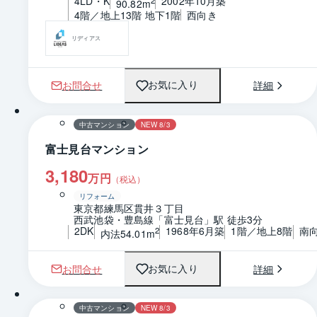
4LD・K
2002年10月築
2
90.82m
4階／地上13階 地下1階
西向き
リディアス
お問合せ
詳細
お気に入り
1 / 0
間取り
中古マンション
NEW 8/3
富士見台マンション
3,180
万円
（税込）
リフォーム
東京都練馬区貫井３丁目
西武池袋・豊島線「富士見台」駅 徒歩3分
2DK
1968年6月築
1階／地上8階
南
2
内法54.01m
お問合せ
詳細
お気に入り
1 / 0
間取り
中古マンション
NEW 8/3