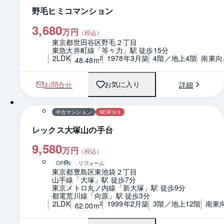
野毛ヒミコマンション
3,680
万円
（税込）
東京都世田谷区野毛２丁目
東急大井町線「等々力」駅 徒歩15分
2LDK
1978年3月築
4階／地上4階
南東向
2
48.48m
お問合せ
詳細
お気に入り
1 / 0
間取り
中古マンション
NEW 8/3
レックス大塚山の手台
9,580
万円
（税込）
OPEN
リフォーム
東京都豊島区東池袋２丁目
山手線「大塚」駅 徒歩7分
東京メトロ丸ノ内線「新大塚」駅 徒歩9分
都電荒川線「向原」駅 徒歩3分
2LDK
1999年2月築
3階／地上12階
南東
2
62.00m