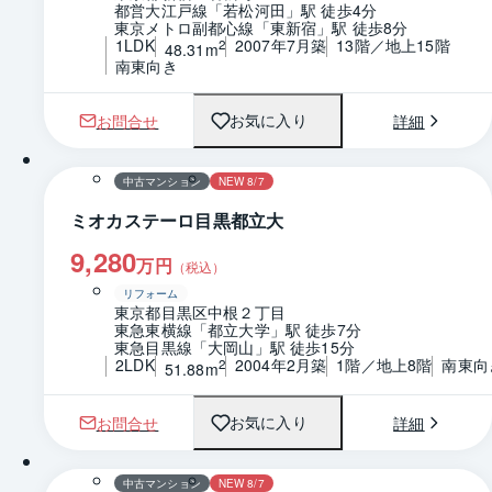
都営大江戸線「若松河田」駅 徒歩4分
東京メトロ副都心線「東新宿」駅 徒歩8分
1LDK
2007年7月築
13階／地上15階
2
48.31m
南東向き
お問合せ
詳細
お気に入り
1 / 0
間取り
中古マンション
NEW 8/7
ミオカステーロ目黒都立大
9,280
万円
（税込）
リフォーム
東京都目黒区中根２丁目
東急東横線「都立大学」駅 徒歩7分
東急目黒線「大岡山」駅 徒歩15分
2LDK
2004年2月築
1階／地上8階
南東向
2
51.88m
お問合せ
詳細
お気に入り
1 / 0
間取り
中古マンション
NEW 8/7