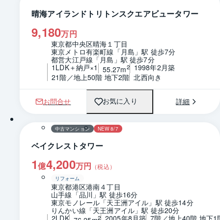
晴海アイランドトリトンスクエアビュータワー
9,180
万円
東京都中央区晴海１丁目
東京メトロ有楽町線「月島」駅 徒歩7分
都営大江戸線「月島」駅 徒歩7分
1LDK＋納戸×1
1998年2月築
2
55.27m
21階／地上50階 地下2階
北西向き
お問合せ
詳細
お気に入り
1 / 0
間取り
中古マンション
NEW 8/7
ベイクレストタワー
1
4,200
億
万円
（税込）
リフォーム
東京都港区港南４丁目
山手線「品川」駅 徒歩16分
東京モノレール「天王洲アイル」駅 徒歩14分
りんかい線「天王洲アイル」駅 徒歩20分
2LDK
2005年8月築
7階／地上40階 地下1
2
76.25m