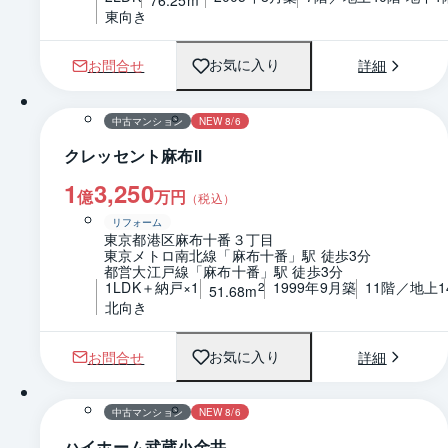
東向き
お問合せ
詳細
お気に入り
1 / 0
間取り
中古マンション
NEW 8/6
クレッセント麻布Ⅱ
1
3,250
億
万円
（税込）
リフォーム
東京都港区麻布十番３丁目
東京メトロ南北線「麻布十番」駅 徒歩3分
都営大江戸線「麻布十番」駅 徒歩3分
1LDK＋納戸×1
1999年9月築
11階／地上1
2
51.68m
北向き
お問合せ
詳細
お気に入り
1 / 0
間取り
中古マンション
NEW 8/6
ハイホーム武蔵小金井