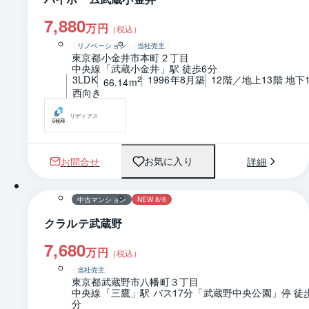
7,880
万円
（税込）
リノベーション
当社売主
東京都小金井市本町２丁目
中央線「武蔵小金井」駅 徒歩6分
3LDK
1996年8月築
12階／地上13階 地下
2
66.14m
西向き
リディアス
お問合せ
詳細
お気に入り
1 / 0
間取り
中古マンション
NEW 8/6
クラルテ武蔵野
7,680
万円
（税込）
当社売主
東京都武蔵野市八幡町３丁目
中央線「三鷹」駅 バス17分「武蔵野中央公園」停 徒
分