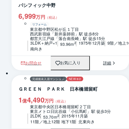
パシフィック中野
6,999
万円
（税込）
リフォーム
東京都中野区松が丘１丁目
西武新宿線「新井薬師前」駅 徒歩8分
都営大江戸線「落合南長崎」駅 徒歩15分
3LDK＋納戸×1
1975年12月築
9階／地上1
2
93.96m
南向き
お問合せ
詳細
お気に入り
1 / 0
間取り
完成後未入居マンション
NEW 8/2
ＧＲＥＥＮ ＰＡＲＫ 日本橋堀留町
1
4,490
億
万円
（税込）
東京都中央区日本橋堀留町２丁目
東京メトロ日比谷線「小伝馬町」駅 徒歩3分
2LDK
2015年11月築
2
53.70m
11階／地上12階 地下1階
北東向き