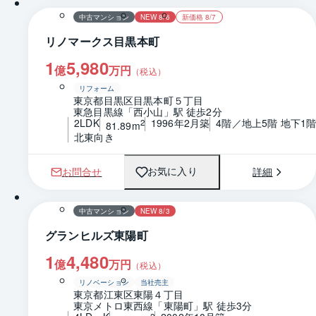
中古マンション
NEW 8/6
新価格 8/7
リノマークス目黒本町
1
5,980
億
万円
（税込）
リフォーム
東京都目黒区目黒本町５丁目
東急目黒線「西小山」駅 徒歩2分
2LDK
1996年2月築
4階／地上5階 地下1
2
81.89m
北東向き
お問合せ
詳細
お気に入り
1 / 0
間取り
中古マンション
NEW 8/3
グランヒルズ東陽町
1
4,480
億
万円
（税込）
リノベーション
当社売主
東京都江東区東陽４丁目
東京メトロ東西線「東陽町」駅 徒歩3分