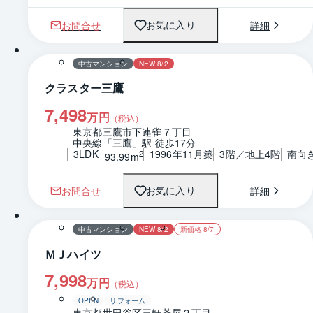
お問合せ
詳細
お気に入り
1 / 0
間取り
中古マンション
NEW 8/2
クラスター三鷹
7,498
万円
（税込）
東京都三鷹市下連雀７丁目
中央線「三鷹」駅 徒歩17分
3LDK
1996年11月築
3階／地上4階
南向
2
93.99m
お問合せ
詳細
お気に入り
1 / 0
間取り
中古マンション
NEW 8/2
新価格 8/7
ＭＪハイツ
7,998
万円
（税込）
OPEN
リフォーム
東京都世田谷区三軒茶屋２丁目