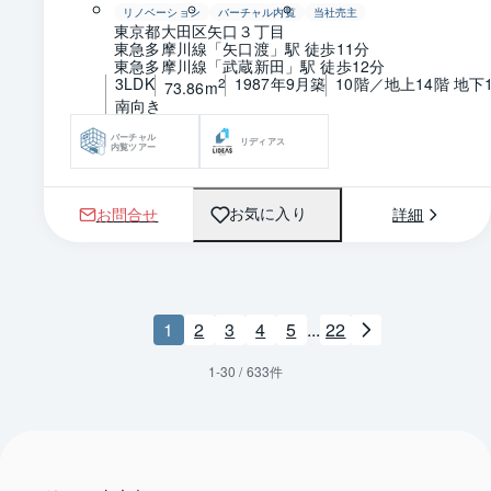
リノベーション
バーチャル内覧
当社売主
東京都大田区矢口３丁目
東急多摩川線「矢口渡」駅 徒歩11分
東急多摩川線「武蔵新田」駅 徒歩12分
3LDK
1987年9月築
10階／地上14階 地下
2
73.86m
南向き
バーチャル
リディアス
内覧ツアー
お問合せ
詳細
お気に入り
1
2
3
4
5
...
22
1
-
30
/
633
件