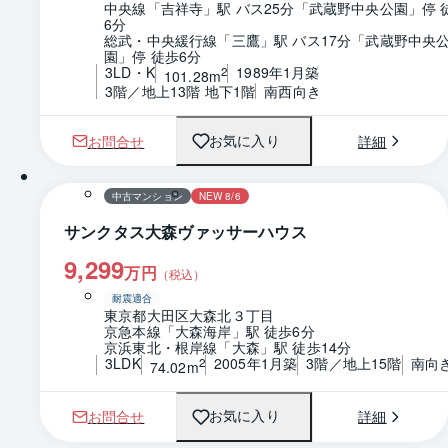
中央線「吉祥寺」駅 バス25分「武蔵野中央公園」停 
6分
総武・中央緩行線「三鷹」駅 バス17分「武蔵野中央
園」停 徒歩6分
3LD・K
1989年1月築
2
101.28m
3階／地上13階 地下1階
南西向き
お問合せ
詳細
お気に入り
1 / 0
間取り
中古マンション
NEW 8/6
サンクタス大森ヴァッサーハウス
9,299
万円
（税込）
耐震適合
東京都大田区大森北３丁目
京急本線「大森海岸」駅 徒歩6分
京浜東北・根岸線「大森」駅 徒歩14分
3LDK
2005年1月築
3階／地上15階
南向
2
74.02m
お問合せ
詳細
お気に入り
1 / 0
間取り