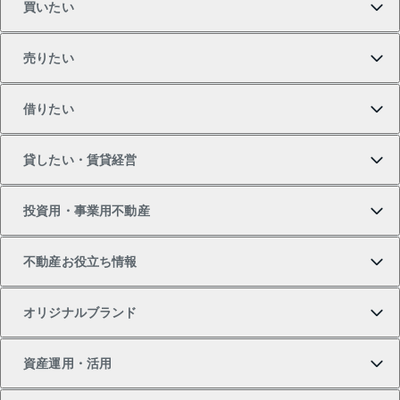
買いたい
売りたい
買いたいTOP
借りたい
マンションの購入
売りたいTOP
貸したい・賃貸経営
新築・分譲マンションの購入
マンションの売却・査定
借りたいTOP
投資用・事業用不動産
中古マンションの購入
一戸建ての売却・査定
物件を借りる
貸したいTOP
不動産お役立ち情報
一戸建ての購入
土地の売却・査定
オフィス・店舗の賃貸
無料賃料査定
投資用・事業用不動産TOP
オリジナルブランド
新築一戸建ての購入
スピードAI査定
借りるときの流れ
マンション賃料データ
投資用不動産
不動産お役立ち情報
資産運用・活用
中古一戸建ての購入
不動産売却について
借りるガイド
賃貸管理プラン
事業用不動産
不動産AIアドバイザー Tellus Talk
当社売主リノベーションマンション