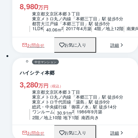
8,980
万円
東京都文京区本郷３丁目
東京メトロ丸ノ内線「本郷三丁目」駅 徒歩5分
都営大江戸線「本郷三丁目」駅 徒歩5分
1LDK
2017年4月築
4階／地上12階
南東
2
40.06m
お問合せ
詳細
お気に入り
1 / 0
間取り
中古マンション
ハイシティ本郷
3,280
万円
（税込）
東京都文京区本郷３丁目
東京メトロ丸ノ内線「本郷三丁目」駅 徒歩6分
東京メトロ千代田線「湯島」駅 徒歩9分
総武・中央緩行線「御茶ノ水」駅 徒歩14分
ワンルーム
1986年9月築
2
30.91m
2階／地上10階 地下1階
南西向き
お問合せ
詳細
お気に入り
1 / 0
間取り