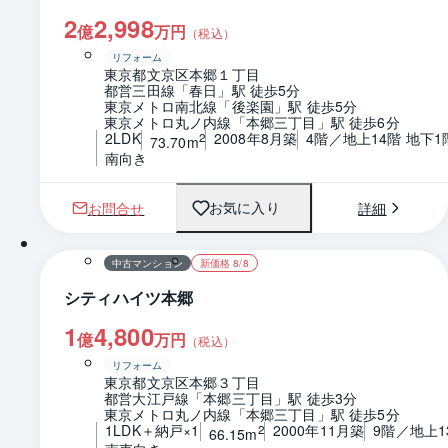
2
2,998
億
万円
（税込）
リフォーム
東京都文京区本郷１丁目
都営三田線「春日」駅 徒歩5分
東京メトロ南北線「後楽園」駅 徒歩5分
東京メトロ丸ノ内線「本郷三丁目」駅 徒歩6分
2LDK
2008年8月築
4階／地上14階 地下1
2
73.70m
南向き
お問合せ
詳細
お気に入り
1 / 0
間取り
中古マンション
新価格 8/8
シティハイツ本郷
1
4,800
億
万円
（税込）
リフォーム
東京都文京区本郷３丁目
都営大江戸線「本郷三丁目」駅 徒歩3分
東京メトロ丸ノ内線「本郷三丁目」駅 徒歩5分
1LDK＋納戸×1
2000年11月築
9階／地上1
2
66.15m