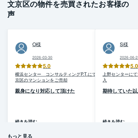
文京区の物件を売買されたお客様の
声
O
様
S
様
2026-03-30
2026-06-2
5.0
5.
横浜センター コンサルティング
P.T.
にて
文
上野
センター
にて
京区
の
マンション
を
ご売却
入
親身になり対応して頂けた
期待していた以
続きを読む
続きを読む
もっと見る