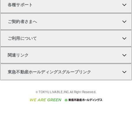
各種サポート
一棟リノベーションマンション L`GENTE（ルジェン
土地の購入
不動産査定について
リロケーションについて
マンション投資
マンションライブラリー
等価交換事業
テ）
ご契約者さまへ
不動産購入の流れ
売却サービス
貸すときの流れ
投資用マンション
人気マンションランキング
区分リノベーションマンション Lideas（リディアス）
不動産M&A
シニア向けサポート
ご利用について
投資用一棟レジデンスWELL SQUARE（ウェルスクエ
注目キーワード物件特集
不動産売却の流れ
貸すガイド
マンション一棟
暮らしに役立つ不動産メディア 「Lnote」
アセットマネジメント・出資
相続サポート
ご契約者さまサポートメニュー
ア）
関連リンク
購入ガイド
不動産買換えの流れ
アパート経営
不動産相場・不動産価格情報
不動産小口投資 LEGACIA（レガシア）
リフォームサポート
ご紹介・再契約特典
本人確認に関するお客様へのお願い
東急不動産ホールディングスグループリンク
売却ガイド
アパート投資用物件
不動産売却FAQ
入居者様専用-各種ご案内（賃貸）
金融商品取引について
すまいValue
多言語対応
English
繁体中文
簡体中文
これからご結婚される方に東急百貨店のブライダルク
© TOKYU LIVABLE,INC.All Right Reserved.
収益物件
不動産コラム・ニュース
東急こすもす会「こすもすWeb」
東急リバブル ソーシャルメディアポリシー
東急不動産
ラブ
ご意見・お問い合わせ（金融商品取引専用の相談・お
人材サービスのご用命は 東急リバブルスタッフ株式会
ビル購入（ビル一棟）
不動産用語集
東急コミュニティー
問い合わせ窓口）
社まで
投資用不動産の売却査定
不動産なんでもネット相談室
保険募集におけるプライバシー・ポリシー
東北の逸品を贈ります 東北すぐれものセレクション
東急リバブル