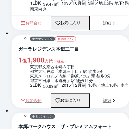
1LDK
1996年6月築
3階／地上5階 地下1
2
39.47m
南東向き
お問合せ
詳細
お気に入り
1 / 0
間取り
中古マンション
新価格 7/17
ガーラレジデンス本郷三丁目
1
1,900
億
万円
（税込）
東京都文京区本郷３丁目
都営大江戸線「本郷三丁目」駅 徒歩5分
東京メトロ丸ノ内線「御茶ノ水」駅 徒歩9分
都営三田線「水道橋」駅 徒歩11分
2LDK
2015年2月築
10階／地上10階
南向
2
50.99m
お問合せ
詳細
お気に入り
1 / 0
間取り
中古マンション
本郷パークハウス ザ・プレミアムフォート