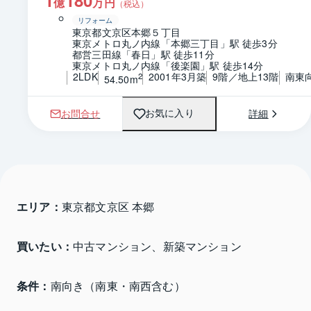
億
万円
（税込）
リフォーム
東京都文京区本郷５丁目
東京メトロ丸ノ内線「本郷三丁目」駅 徒歩3分
都営三田線「春日」駅 徒歩11分
東京メトロ丸ノ内線「後楽園」駅 徒歩14分
2LDK
2001年3月築
9階／地上13階
南東
2
54.50m
お問合せ
詳細
お気に入り
エリア：
東京都文京区 本郷
買いたい：
中古マンション、新築マンション
条件：
南向き（南東・南西含む）