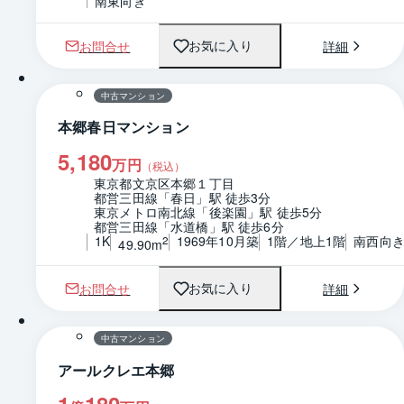
南東向き
お問合せ
詳細
お気に入り
1 / 0
間取り
中古マンション
本郷春日マンション
5,180
万円
（税込）
東京都文京区本郷１丁目
都営三田線「春日」駅 徒歩3分
東京メトロ南北線「後楽園」駅 徒歩5分
都営三田線「水道橋」駅 徒歩6分
1K
1969年10月築
1階／地上1階
南西向
2
49.90m
お問合せ
詳細
お気に入り
1 / 0
間取り
中古マンション
アールクレエ本郷
1
180