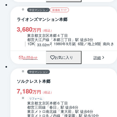
中古マンション
新価格 7/17
ライオンズマンション本郷
3,680
万円
（税込）
東京都文京区本郷４丁目
都営大江戸線「本郷三丁目」駅 徒歩3分
1DK
1980年9月築
6階／地上9階
南向き
2
33.02m
お問合せ
詳細
お気に入り
1 / 0
間取り
中古マンション
ソルクレスト本郷
7,180
万円
（税込）
リフォーム
東京都文京区本郷６丁目
都営三田線「春日」駅 徒歩6分
東京メトロ南北線「東大前」駅 徒歩6分
東京メトロ丸ノ内線「後楽園」駅 徒歩10分