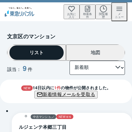
お気に
検索条
閲覧履
メ
入り
件
歴
ニュー
文京区のマンション
リスト
地図
9
該当：
件
14
日以内に
1
件
の物件が公開されました。
NEW
新着情報メールを受取る
1 / 0
間取り
中古マンション
NEW 8/6
ルジェンテ本郷三丁目