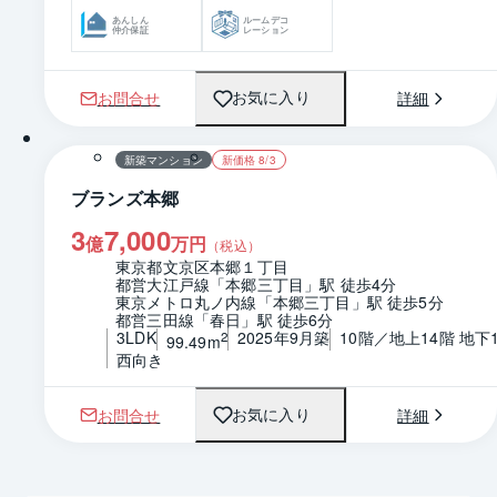
あんしん
ルームデコ
仲介保証
レーション
お問合せ
詳細
お気に入り
1 / 0
間取り
新築マンション
新価格 8/3
ブランズ本郷
3
7,000
億
万円
（税込）
東京都文京区本郷１丁目
都営大江戸線「本郷三丁目」駅 徒歩4分
東京メトロ丸ノ内線「本郷三丁目」駅 徒歩5分
都営三田線「春日」駅 徒歩6分
3LDK
2025年9月築
10階／地上14階 地下
2
99.49m
西向き
お問合せ
詳細
お気に入り