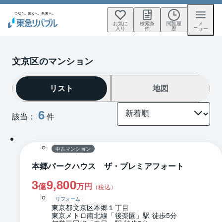
お気に
検索条
閲覧履
メ
入り
件
歴
ニュー
文京区のマンション
リスト
地図
6
該当：
件
1 / 0
間取り
中古マンション
本郷パークハウス ザ・プレミアフォート
3
9,800
億
万円
（税込）
リフォーム
東京都文京区本郷１丁目
東京メトロ南北線「後楽園」駅 徒歩5分