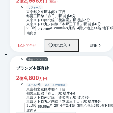
億
万円
（税込）
リフォーム
東京都文京区本郷１丁目
都営三田線「春日」駅 徒歩5分
東京メトロ南北線「後楽園」駅 徒歩5分
東京メトロ丸ノ内線「本郷三丁目」駅 徒歩6分
2LDK
2008年8月築
4階／地上14階 地下1
2
73.70m
南向き
お問合せ
詳細
お気に入り
1 / 0
間取り
中古マンション
ブランズ本郷真砂
2
4,800
億
万円
ルームデコ
あんしん仲介保証
東京都文京区本郷４丁目
都営三田線「春日」駅 徒歩4分
東京メトロ南北線「後楽園」駅 徒歩7分
東京メトロ丸ノ内線「本郷三丁目」駅 徒歩8分
3LDK
2014年2月築
3階／地上5階 地下1
2
86.86m
北向き