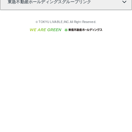
東急不動産ホールディングスグループリンク
売却ガイド
アパート投資用物件
不動産売却FAQ
入居者様専用-各種ご案内（賃貸）
金融商品取引について
すまいValue
多言語対応
English
繁体中文
簡体中文
これからご結婚される方に東急百貨店のブライダルク
© TOKYU LIVABLE,INC.All Right Reserved.
収益物件
不動産コラム・ニュース
東急こすもす会「こすもすWeb」
東急リバブル ソーシャルメディアポリシー
東急不動産
ラブ
ご意見・お問い合わせ（金融商品取引専用の相談・お
人材サービスのご用命は 東急リバブルスタッフ株式会
ビル購入（ビル一棟）
不動産用語集
東急コミュニティー
問い合わせ窓口）
社まで
投資用不動産の売却査定
不動産なんでもネット相談室
保険募集におけるプライバシー・ポリシー
東北の逸品を贈ります 東北すぐれものセレクション
東急リバブル
ダイレクトメール（郵送物）・Eメールなどの送付停
事業用不動産の売却査定
住まいの税金
民泊の開業・運営のご相談は「ReINN株式会社」まで
東急住宅リース
止について
海外不動産
物件一括検索（購入＆賃貸）
宅地建物取引業者の皆様へ
学生情報センター（ナジック）
グループの一覧をもっと見る