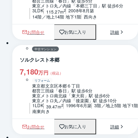
都営三田線「春日」駅 徒歩5分
東京メトロ丸ノ内線「本郷三丁目」駅 徒歩6分
3LDK
2008年8月築
2
115.27m
14階／地上14階 地下1階
西向き
お問合せ
詳細
お気に入り
1 / 0
間取り
中古マンション
ソルクレスト本郷
7,180
万円
（税込）
リフォーム
東京都文京区本郷６丁目
都営三田線「春日」駅 徒歩6分
東京メトロ南北線「東大前」駅 徒歩6分
東京メトロ丸ノ内線「後楽園」駅 徒歩10分
1LDK
1996年6月築
3階／地上5階 地下1
2
39.47m
南東向き
お問合せ
詳細
お気に入り
1 / 0
間取り