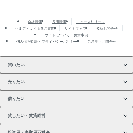
会社情報
採用情報
ニュースリリース
ヘルプ・よくあるご質問
サイトマップ
各種お問合せ
サイトについて・免責事項
個人情報保護・プライバシーポリシー
ご意見・お問合せ
買いたい
売りたい
買いたいTOP
借りたい
マンションの購入
売りたいTOP
貸したい・賃貸経営
新築・分譲マンションの購入
マンションの売却・査定
借りたいTOP
投資用・事業用不動産