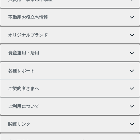
中古マンションの購入
一戸建ての売却・査定
物件を借りる
貸したいTOP
不動産お役立ち情報
一戸建ての購入
土地の売却・査定
オフィス・店舗の賃貸
無料賃料査定
投資用・事業用不動産TOP
オリジナルブランド
新築一戸建ての購入
スピードAI査定
借りるときの流れ
マンション賃料データ
投資用不動産
不動産お役立ち情報
資産運用・活用
中古一戸建ての購入
不動産売却について
借りるガイド
賃貸管理プラン
事業用不動産
不動産AIアドバイザー Tellus Talk
当社売主リノベーションマンション
各種サポート
一棟リノベーションマンション L`GENTE（ルジェン
土地の購入
不動産査定について
リロケーションについて
マンション投資
マンションライブラリー
等価交換事業
テ）
ご契約者さまへ
不動産購入の流れ
売却サービス
貸すときの流れ
投資用マンション
人気マンションランキング
区分リノベーションマンション Lideas（リディアス）
不動産M&A
シニア向けサポート
ご利用について
投資用一棟レジデンスWELL SQUARE（ウェルスクエ
注目キーワード物件特集
不動産売却の流れ
貸すガイド
マンション一棟
暮らしに役立つ不動産メディア 「Lnote」
アセットマネジメント・出資
相続サポート
ご契約者さまサポートメニュー
ア）
関連リンク
購入ガイド
不動産買換えの流れ
アパート経営
不動産相場・不動産価格情報
不動産小口投資 LEGACIA（レガシア）
リフォームサポート
ご紹介・再契約特典
本人確認に関するお客様へのお願い