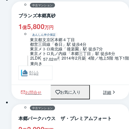
中古マンション
ブランズ本郷真砂
1
5,800
億
万円
あんしん仲介保証
東京都文京区本郷４丁目
都営三田線「春日」駅 徒歩4分
東京メトロ南北線「後楽園」駅 徒歩7分
東京メトロ丸ノ内線「本郷三丁目」駅 徒歩8分
2LDK
2014年2月築
4階／地上5階 地下1
2
57.02m
東向き
あんしん
仲介保証
お問合せ
詳細
お気に入り
1 / 0
間取り
中古マンション
本郷パークハウス ザ・プレミアムフォート
2
2,998