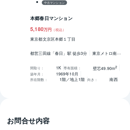
中古マンション
本郷春日マンション
5,180
万円
（税込）
東京都文京区本郷１丁目
都営三田線「春日」駅 徒歩3分
東京メトロ南北
線「後楽園」駅 徒歩5分
都営三田線「水道橋」
駅 徒歩6分
2
1K
間取り
：
専有面積
：
壁芯49.90m
1969年10月
築年月
：
1階／地上1階
南西
所在階数
：
向き
：
お問合せ内容