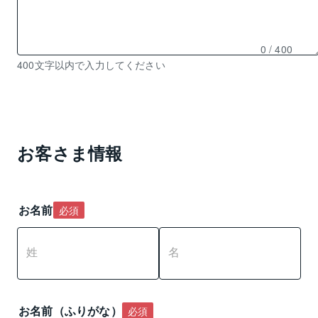
0
/ 400
残
400文字以内で入力してください
り
0
文
字
入
お客さま情報
力
可
能
お名前
必須
お名前（ふりがな）
必須