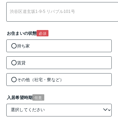
お住まいの状態
必須
持ち家
賃貸
その他（社宅・寮など）
入居希望時期
任意