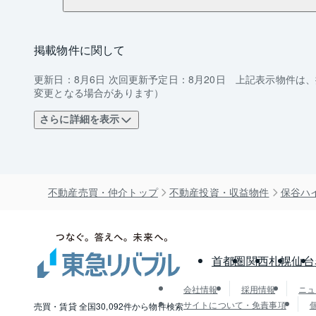
掲載物件に関して
更新日：
8月6日
次回更新予定日：
8月20日
上記表示物件は、
変更となる場合があります）
さらに詳細を表示
不動産売買・仲介トップ
不動産投資・収益物件
保谷ハ
首都圏
関西
札幌
仙台
会社情報
採用情報
ニュ
サイトについて・免責事項
売買・賃貸 全国30,092件から物件検索