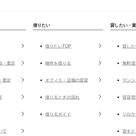
借りたい
貸したい・
借りたいTOP
貸した
却・査定
物件を借りる
無料賃
・査定
オフィス・店舗の賃貸
マンシ
定
借りるときの流れ
賃貸管
借りるガイド
リロケ
いて
貸すと