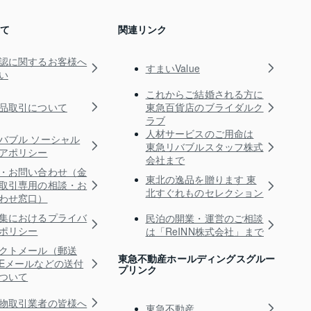
いて
関連リンク
認に関するお客様へ
すまいValue
い
これからご結婚される方に
品取引について
東急百貨店のブライダルク
ラブ
人材サービスのご用命は
バブル ソーシャル
東急リバブルスタッフ株式
アポリシー
会社まで
・お問い合わせ（金
東北の逸品を贈ります 東
取引専用の相談・お
北すぐれものセレクション
わせ窓口）
集におけるプライバ
民泊の開業・運営のご相談
ポリシー
は「ReINN株式会社」まで
クトメール（郵送
東急不動産ホールディングスグルー
Eメールなどの送付
プリンク
ついて
物取引業者の皆様へ
東急不動産