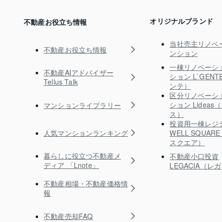
オリジナルブランド
不動産お役立ち情報
当社売主リノベ
不動産お役立ち情報
ンション
一棟リノベーシ
不動産AIアドバイザー
ション L`GEN
Tellus Talk
ンテ）
区分リノベーシ
ション Lidea
マンションライブラリー
ス）
投資用一棟レジ
人気マンションランキング
WELL SQUA
スクエア）
暮らしに役立つ不動産メ
不動産小口投資
ディア 「Lnote」
LEGACIA（レ
不動産相場・不動産価格情
報
不動産売却FAQ