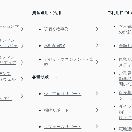
資産運用・活用
ご利用につ
ーションマ
本人確
等価交換事業
のお願
ョンマン
不動産M&A
金融商
TE（ルジェ
ョンマン
アセットマネジメント・出
東急リ
s（リディア
資
メディ
ご意見
デンス
各種サポート
融商品
RE（ウェル
問い合
保険募
シニア向けサポート
シー・
ガシア）
ダイレ
相続サポート
物）・
停止に
リフォームサポート
宅地建