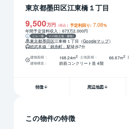
東京都墨田区江東橋１丁目
9,500
7.08
万円
予定利回り:
%
（税込）
年間予定賃料収入：673万2,000円
ビル一棟
その他(土地・建物)
東京都
墨田区
江東橋１丁目
（
Googleマップ
）
総武本線
「錦糸町」駅
徒歩7分
2
2
建物面積
：
土地面積
：
168.24m
66.67m
鉄筋コンクリート造 4階
建物構造
：
特徴
周辺地図
この物件の特徴