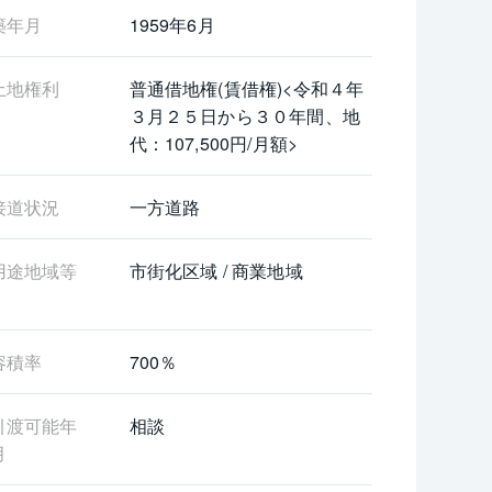
築年月
1959年6月
土地権利
普通借地権(賃借権)<令和４年
３月２５日から３０年間、地
代：107,500円/月額>
接道状況
一方道路
用途地域等
市街化区域 / 商業地域
容積率
700％
引渡可能年
相談
月