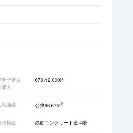
年間予定賃
673万2,000円
料収入
土地面積
2
公簿66.67m
建物構造
鉄筋コンクリート造 4階