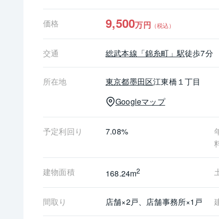
9,500
価格
万円
（税込）
交通
総武本線
「錦糸町」駅
徒歩7分
所在地
東京都
墨田区
江東橋１丁目
Googleマップ
予定利回り
7.08%
建物面積
2
168.24m
間取り
店舗×2戸、店舗事務所×1戸