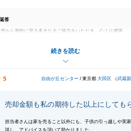
返答
販売から契約に至る多大なるご協力をいただき、心より感謝
お言葉までいただき、仲介の担当として嬉しい限りです。
続きを読む
な拠点での生活、ステップアップをイメージしたお買い換え
でも近づくお手伝いできたことを誇りに思います。
とがありましたらお気軽にお申し付けくださいませ。
5
自由が丘センター
/ 東京都
大田区
（
武蔵
バブルにご用命いただき、誠にありがとうございました。
売却金額も私の期待した以上にしても
閉じる
担当者さんは家を売ること以外にも、子供の引っ越しや実
談し、アドバイスを頂いて助かりました。