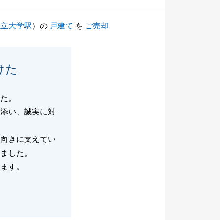
都立大学駅
）の
戸建て
を
ご売却
けた
した。
り添い、誠実に対
前向きに支えてい
きました。
います。