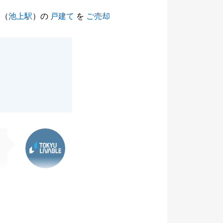
（
池上駅
）の
戸建て
を
ご売却
東急リバブル