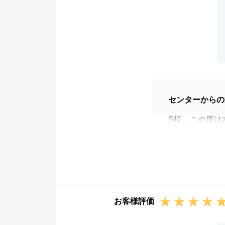
センターからの
S様、この度は
私はお手伝いの
ット、デメリッ
その理由は、私
にとって正しい
その様に、考え
お客様評価
これでお付合い
ております。