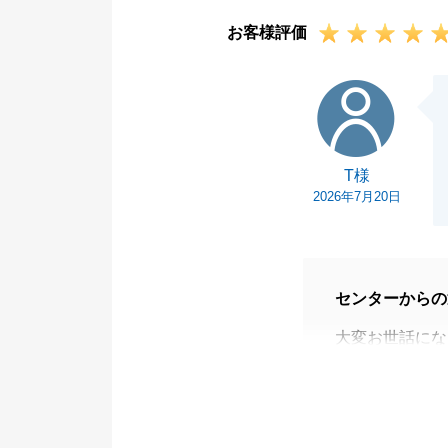
お客様評価
T様
T様
2026年7月20日
センターからの
大変お世話にな
T様、この度は
ありがとうござ
お忙しい中、ご