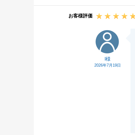
ます。
T様のお力にな
お客様評価
今後も何かお困
いただきますの
I様
いつでもお気軽
引き続き、何卒
I様
2026年7月19日