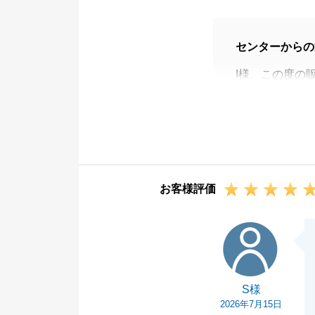
センターからの
I様、この度の
申し上げます。
気持ちの高ぶる
海が見える新た
の実現に、少し
今後もご相談ご
お客様評価
この度は東急リ
S様
S様
2026年7月15日