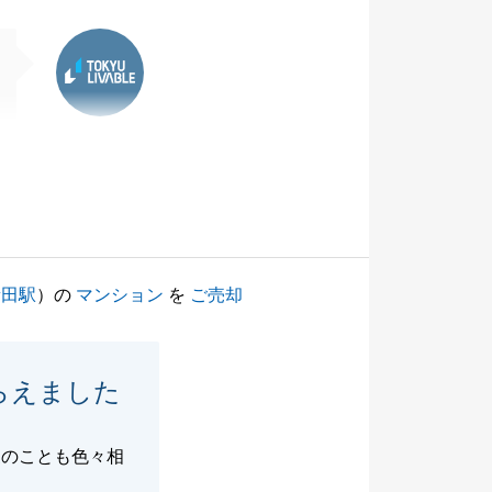
東急リバブル
新田駅
）の
マンション
を
ご売却
らえました
家のことも色々相