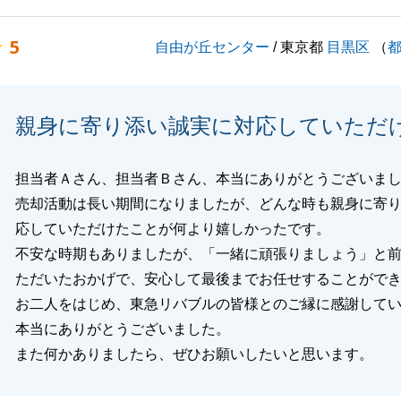
れたことが私自身も大変嬉しく思います。
5
自由が丘センター
/ 東京都
目黒区
（
り事やご相談などございましたら、全力でお手伝いをさせて
で、
にお声がけください。
親身に寄り添い誠実に対応していただ
よろしくお願いいたします。
担当者Ａさん、担当者Ｂさん、本当にありがとうございま
売却活動は長い期間になりましたが、どんな時も親身に寄
閉じる
応していただけたことが何より嬉しかったです。
不安な時期もありましたが、「一緒に頑張りましょう」と
ただいたおかげで、安心して最後までお任せすることがで
お二人をはじめ、東急リバブルの皆様とのご縁に感謝して
本当にありがとうございました。
また何かありましたら、ぜひお願いしたいと思います。