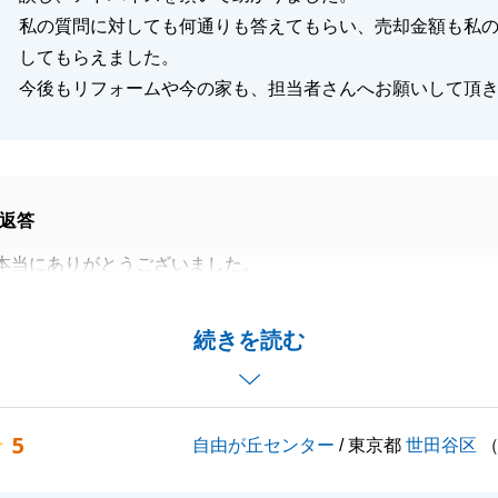
私の質問に対しても何通りも答えてもらい、売却金額も私
してもらえました。
今後もリフォームや今の家も、担当者さんへお願いして頂
返答
本当にありがとうございました。
際には、必ず「複数のご提案」をご用意し、それぞれのメリ
トをご説明致します。
続きを読む
の仕事は、「正確な情報を提供することで、お客様がご自身
ご選択をされる」お手伝いをする。
ております。
5
自由が丘センター
/ 東京都
世田谷区
が終わりではなく、長いお付合いの第一歩が始まったと考え