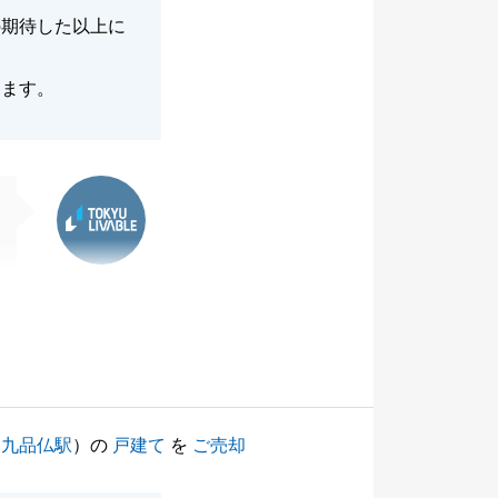
の期待した以上に
きます。
東急リバブル
（
九品仏駅
）の
戸建て
を
ご売却