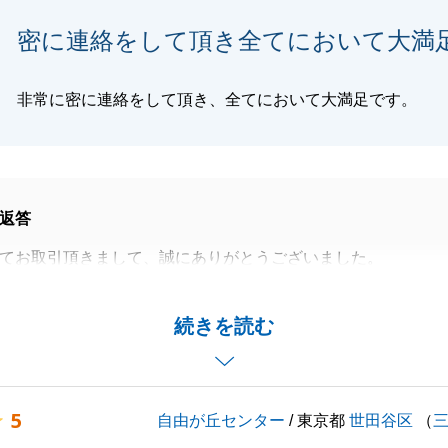
いお付き合いを、何卒、宜しくお願い致します。
密に連絡をして頂き全てにおいて大満
非常に密に連絡をして頂き、全てにおいて大満足です。
閉じる
返答
てお取引頂きまして、誠にありがとうございました。
い高評価と「大満足」との温かいお言葉を頂戴し、心より感
。
続きを読む
コミュニケーションをお取りいただけたおかげで、最後まで
を進めることができました。
葉を励みに、今後もより一層ご満足いただける営業活動に努
5
自由が丘センター
/ 東京都
世田谷区
（
。