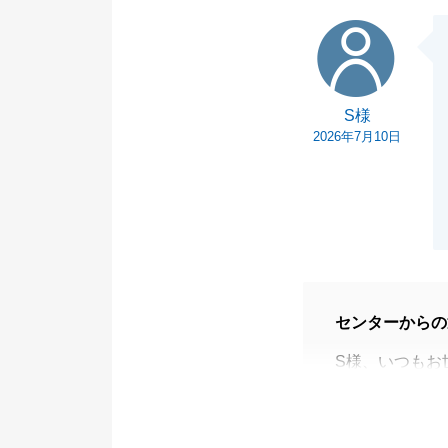
また何かお困り
S様
ださいませ。
S様
2026年7月10日
センターからの
S様、いつもお
お仕事お忙しい
お買換え等でお
今後とも、よろ