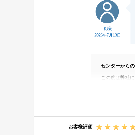
K様
今後とも、末永
K様
2026年7月13日
センターからの
この度は弊社に
また、大変嬉し
謝申し上げます
終始スムーズに
安心してお取引
いただいたお言
お客様評価
めてまいります