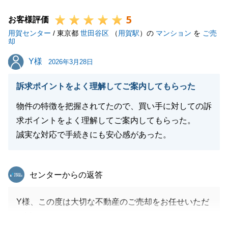
変感謝しております。
5
お会いできるのが毎回楽しみでございました。
お客様評価
用賀センター
引き続き、不動産のことで何かございましたら、ぜひ
/ 東京都
世田谷区
（
用賀駅
）の
マンション
を
ご売
却
ご相談いただけますと幸いです。
Y様
Y様
今後とも何卒よろしくお願い申し上げます。
2026年3月28日
訴求ポイントをよく理解してご案内してもらった
物件の特徴を把握されてたので、買い手に対しての訴
閉じる
求ポイントをよく理解してご案内してもらった。
誠実な対応で手続きにも安心感があった。
東急リバブル
センターからの返答
Y様、この度は大切な不動産のご売却をお任せいただ
き誠にありがとうございました。