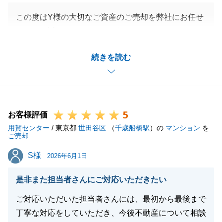
この度はY様の大切なご資産のご売却を弊社にお任せ
いただき誠にありがとうございました。
大変ありがたいお言葉を賜り光栄でございます。
続きを読む
ご相談から売買契約まで短い期間ではございました
が、迅速なご対応やご連絡をいただき誠にありがとう
ございました。
契約期間中には、金融機関への完済予約や管理会社と
5
のご調整もご対応いただけましたおかげで、無事にお
お客様評価
用賀センター
取引を完了することが出来ました。
/ 東京都
世田谷区
（
千歳船橋駅
）の
マンション
を
ご売却
もし不動産でお困りのことがあればお気軽にご連絡下
S様
S様
さい。
2026年6月1日
末永くご愛顧賜りますよう、よろしくお願い申し上げ
是非また担当者さんにご対応いただきたい
ます。
ご対応いただいた担当者さんには、最初から最後まで
丁寧な対応をしていただき、今後不動産について相談