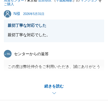
用賀センター
今後も何かお困り事がございましたら、是非ご連絡下
/ 東京都
世田谷区
（
千歳船橋駅
）の
マンション
を
ご購入
さい。
N様
N様
引き続き何卒よろしくお願いいたします。
2026年5月31日
親切丁寧な対応でした
親切丁寧な対応でした。
閉じる
東急リバブル
センターからの返答
この度は弊社仲介をご利用いただき、誠にありがとう
ございました。
お褒めの言葉をいただき、光栄でございます。
続きを読む
私からのご連絡に対し、いつも迅速にご対応いただき
ましたおかげで、無事お取引を完了することが出来ま
した。
これからリフォーム工事に進んでいきますが、もしお