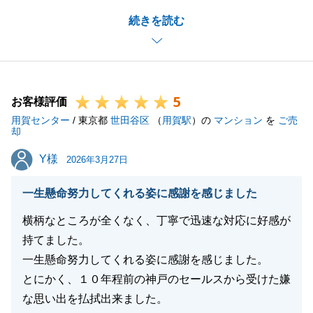
物件の強みを深く理解し、魅力を最大限に引き出す提
続きを読む
案力と、安心感のある誠実な対応を評価していただけ
て大変光栄です。
いただいた温かいお言葉を励みに、今後もより一層質
の高いサービスを目指してまいります。
5
お客様評価
用賀センター
/ 東京都
世田谷区
（
用賀駅
）の
マンション
を
ご売
却
閉じる
Y様
Y様
2026年3月27日
一生懸命努力してくれる姿に感謝を感じました
横柄なところが全くなく、丁寧で迅速な対応に好感が
持てました。
一生懸命努力してくれる姿に感謝を感じました。
とにかく、１０年程前の神戸のセールスから受けた嫌
な思い出を払拭出来ました。