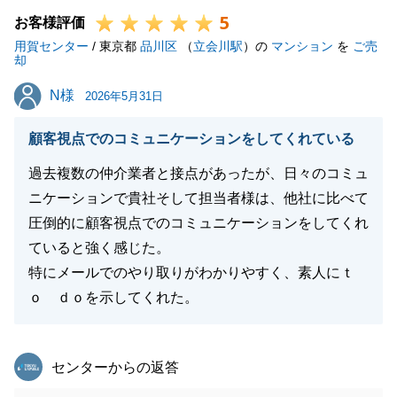
5
困りのことがございましたら是非お気軽にご連絡下さ
お客様評価
用賀センター
い。
/ 東京都
品川区
（
立会川駅
）の
マンション
を
ご売
却
今後ともよろしくお願いいたします。
N様
N様
2026年5月31日
顧客視点でのコミュニケーションをしてくれている
閉じる
過去複数の仲介業者と接点があったが、日々のコミュ
ニケーションで貴社そして担当者様は、他社に比べて
圧倒的に顧客視点でのコミュニケーションをしてくれ
ていると強く感じた。
特にメールでのやり取りがわかりやすく、素人にｔ
ｏ ｄｏを示してくれた。
東急リバブル
センターからの返答