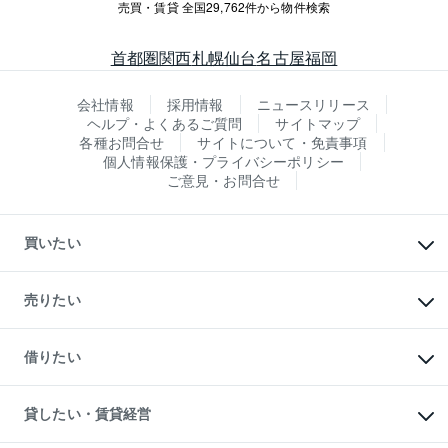
売買・賃貸 全国29,762件から物件検索
首都圏
関西
札幌
仙台
名古屋
福岡
会社情報
採用情報
ニュースリリース
ヘルプ・よくあるご質問
サイトマップ
各種お問合せ
サイトについて・免責事項
個人情報保護・プライバシーポリシー
ご意見・お問合せ
買いたい
マンションの購入
新築・分譲マンションの購入
売りたい
中古マンションの購入
一戸建ての購入
マンションの売却・査定
新築一戸建ての購入
一戸建ての売却・査定
借りたい
中古一戸建ての購入
土地の売却・査定
土地の購入
スピードAI査定
不動産購入の流れ
物件を借りる
不動産売却について
注目キーワード物件特集
オフィス・店舗の賃貸
貸したい・賃貸経営
不動産査定について
購入ガイド
借りるときの流れ
売却サービス
借りるガイド
不動産売却の流れ