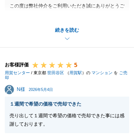
この度は弊社仲介をご利用いただき誠にありがとうご
ざいました。
顧客視点でのコミュニケーションができていたとのお
続きを読む
褒めのお言葉を賜り、大変光栄でございます。
契約期間中には、お手続きに関するご報告やご説明に
関して何度もメールなどでご連絡させて頂きました
が、いつも快く迅速にお返事を頂けたおかげさまで無
5
事にお取引を完了することが出来ました。
お客様評価
用賀センター
もしもまたなにかお困りのこと等ございましたら、お
/ 東京都
世田谷区
（
用賀駅
）の
マンション
を
ご売
却
気軽にご相談頂ければと思います。
N様
N様
今後ともよろしくお願い申し上げます。
2026年5月4日
１週間で希望の価格で売却できた
売り出して１週間で希望の価格で売却できた事には感
閉じる
謝しております。