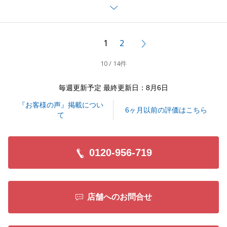
お引き渡しまでの期間、何度もご確認のお電話を差し
上げましたがいつも快くご対応いただき、K様の多大
なるご協力により、無事にお取引を完了することが出
1
2
次へ
来ました。
10 / 14件
今後またもしもお困りのことがあればお気軽にご相談
を頂ければと思います。
毎週更新予定 最終更新日：8月6日
『お客様の声』掲載につい
6ヶ月以前の評価はこちら
て
閉じる
0120-956-719
店舗へのお問合せ