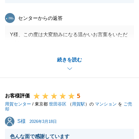
東急リバブル
センターからの返答
Y様、この度は大変励みになる温かいお言葉をいただ
き誠にありがとうございます。
私どもの丁寧で迅速な対応や、一生懸命にお手伝いさ
続きを読む
せていただく姿勢に好感を持っていただけて大変光栄
です。
Y様からいただいた感謝のお言葉を糧に、今後もすべ
てのお客様に安心と笑顔をお届けできるよう、誠心誠
5
意努めてまいります。
お客様評価
用賀センター
/ 東京都
世田谷区
（
用賀駅
）の
マンション
を
ご売
却
S様
S様
2026年3月18日
閉じる
色んな面で感謝しています