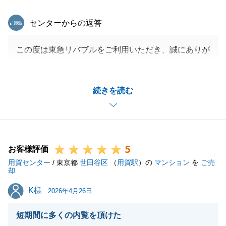
東急リバブル
センターからの返答
この度は東急リバブルをご利用いただき、誠にありが
とうございました。
N様のお役に立て大変うれしく思います。
続きを読む
N様の迅速なご対応、ご判断をいただきましたお陰
で、スムーズに進める事ができました。
ありがとうございました。
また何かお困りのことがございましたらお気軽ご連絡
5
を下さいませ。
お客様評価
用賀センター
今後とも東急リバブルをよろしくお願いいたします。
/ 東京都
世田谷区
（
用賀駅
）の
マンション
を
ご売
却
K様
K様
2026年4月26日
閉じる
短期間に多くの内覧を頂けた