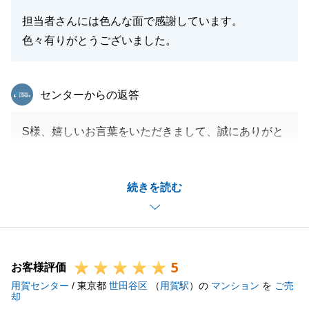
担当者さんには色んな面で感謝しています。
色々有りがとうございました。
東急リバブル
センターからの返答
S様、嬉しいお言葉をいただきまして、誠にありがと
うございます。
お引越しもスムーズに行っていただき、とても助かり
続きを読む
ました。
今後とも末永く何卒よろしくお願い致します。
5
お客様評価
閉じる
用賀センター
/ 東京都
世田谷区
（
用賀駅
）の
マンション
を
ご売
却