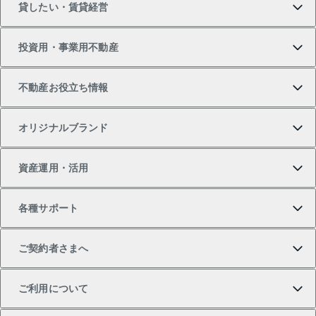
貸したい・賃貸経営
新築・分譲マンションの購入
マンションの売却・査定
借りたいTOP
投資用・事業用不動産
中古マンションの購入
一戸建ての売却・査定
物件を借りる
貸したいTOP
不動産お役立ち情報
一戸建ての購入
土地の売却・査定
オフィス・店舗の賃貸
無料賃料査定
投資用・事業用不動産TOP
オリジナルブランド
新築一戸建ての購入
スピードAI査定
借りるときの流れ
マンション賃料データ
投資用不動産
不動産お役立ち情報
資産運用・活用
中古一戸建ての購入
不動産売却について
借りるガイド
賃貸管理プラン
事業用不動産
不動産AIアドバイザー Tellus Talk
当社売主リノベーションマンション
各種サポート
一棟リノベーションマンション L`GENTE（ルジェン
土地の購入
不動産査定について
リロケーションについて
マンション投資
マンションライブラリー
等価交換事業
テ）
ご契約者さまへ
不動産購入の流れ
売却サービス
貸すときの流れ
投資用マンション
人気マンションランキング
区分リノベーションマンション Lideas（リディアス）
不動産M&A
シニア向けサポート
ご利用について
投資用一棟レジデンスWELL SQUARE（ウェルスクエ
注目キーワード物件特集
不動産売却の流れ
貸すガイド
マンション一棟
暮らしに役立つ不動産メディア 「Lnote」
アセットマネジメント・出資
相続サポート
ご契約者さまサポートメニュー
ア）