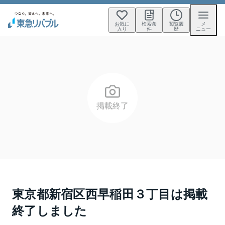
お気に
検索条
閲覧履
メ
入り
件
歴
ニュー
掲載終了
東京都新宿区西早稲田３丁目
は掲載
終了しました