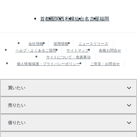
首都圏
関西
札幌
仙台
名古屋
福岡
会社情報
採用情報
ニュースリリース
ヘルプ・よくあるご質問
サイトマップ
各種お問合せ
サイトについて・免責事項
個人情報保護・プライバシーポリシー
ご意見・お問合せ
買いたい
売りたい
買いたいTOP
借りたい
マンションの購入
売りたいTOP