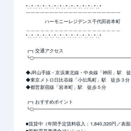
*∴*∴*∴*∴*∴*∴*∴*∴*∴*∴*∴*∴*∴*
￣￣￣￣￣￣￣￣￣￣￣￣￣￣￣￣￣￣￣￣
　　　　ハーモニーレジデンス千代田岩本町
＿＿＿＿＿＿＿＿＿＿＿＿＿＿＿＿＿＿＿＿
*∴*∴*∴*∴*∴*∴*∴*∴*∴*∴*∴*∴*∴*
┏┓交通アクセス
┗□━━━━━━━━━━━━━━━━━━━━
◆JR山手線・京浜東北線・中央線「神田」駅　
◆東京メトロ日比谷線「小伝馬町」駅　徒歩３分
◆都営新宿線「岩本町」駅　徒歩５分
┏┓おすすめポイント
┗□━━━━━━━━━━━━━━━━━━━━
■賃貸中（年間予定賃料収入：1,840,320円／
■新耐震基準適合マンション