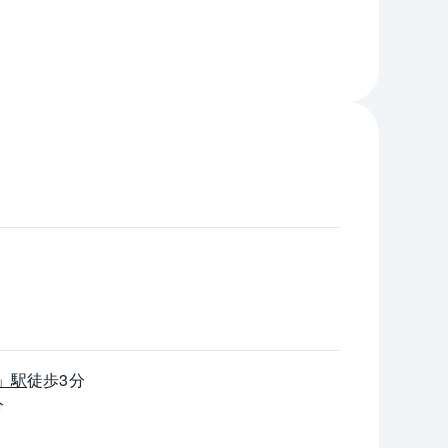
━
）
--
--
--
」駅
徒歩3分
--
分