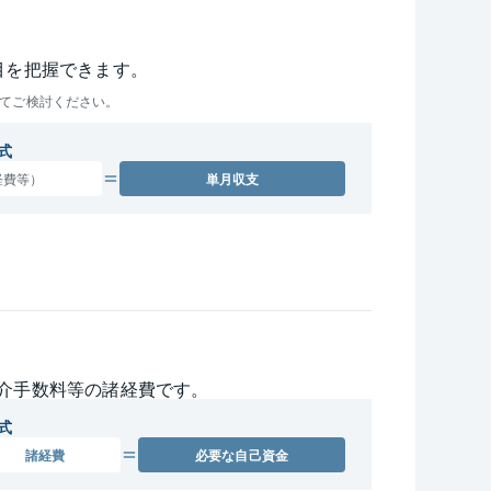
目を把握できます。
てご検討ください。
式
経費等）
単月収支
介手数料等の諸経費です。
式
諸経費
必要な
自己資金