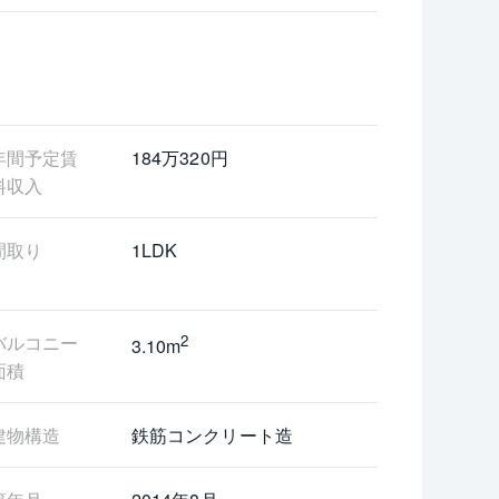
--
840,320円／表面利回り：３．０１％）
--
年間予定賃
184万320円
料収入
間取り
1LDK
バルコニー
2
3.10m
面積
建物構造
鉄筋コンクリート造