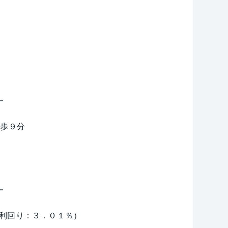
━
徒歩９分
━
表面利回り：３．０１％）