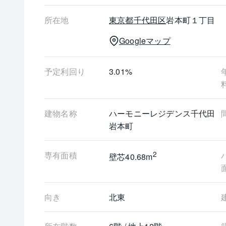
　------------------------------------------------------------------
■現況　　　　　：賃貸中（年間予定賃料収入：1,
所在地
東京都
千代田区
岩本町１丁目
　------------------------------------------------------------------
Googleマップ
予定利回り
3.01%
建物名称
ハーモニーレジデンス千代田
岩本町
専有面積
2
壁芯40.68m
向き
北東