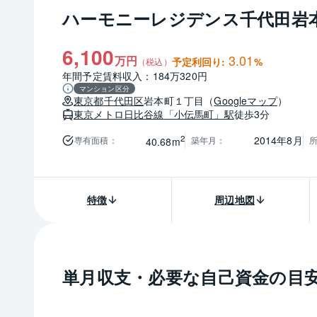
ハーモニーレジデンス千代田岩
6,100
3.01
万円
予定利回り:
%
（税込）
年間予定賃料収入：184万320円
マンション区分
東京都
千代田区
岩本町１丁目
（
Googleマップ
）
東京メトロ日比谷線
「小伝馬町」駅
徒歩3分
2
2014年8月
専有面積
：
築年月
：
40.68m
特徴
周辺地図
単月収支・必要な自己資金の目