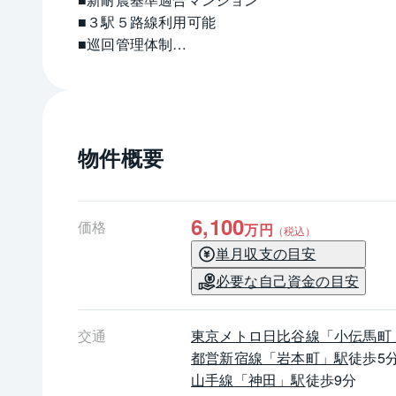
■３駅５路線利用可能
■巡回管理体制
■民泊利用可能（管理組合への届出必要）
■ペット飼育可能（規約による細則有り）
■2013年グッドデザイン賞受賞マンション
┏┓建物概要
物件概要
┗□━━━━━━━━━━━━━━━━━━━━
■専有面積　　　：40.68㎡+3.10㎡（バルコニー
　------------------------------------------------------------------
6,100
価格
万円
（税込）
■間取り　　　　：1LDK
単月収支の目安
　------------------------------------------------------------------
必要な自己資金の目安
■築年月　　　　：2014年8月
　------------------------------------------------------------------
■構造　　　　　：鉄筋コンクリート造12階建
交通
東京メトロ日比谷線
「小伝馬町
　------------------------------------------------------------------
都営新宿線
「岩本町」駅
徒歩5
■管理会社　　　：（株）シノケンアメニティ
山手線
「神田」駅
徒歩9分