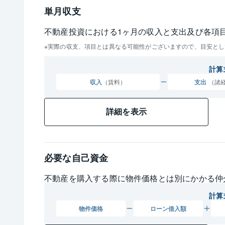
単月収支
不動産投資における1ヶ月の収入と支出及び各項
実際の収支、項目とは異なる可能性がございますので、目安とし
計算
収入
（賃料）
支出
（諸
詳細を表示
必要な自己資金
不動産を購入する際に物件価格とは別にかかる仲
計算
物件
価格
ローン
借入額