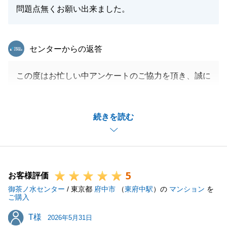
問題点無くお願い出来ました。
東急リバブル
センターからの返答
この度はお忙しい中アンケートのご協力を頂き、誠に
ありがとうございます。
S様におきましては、お荷物のお片付け等ご負担も大
続きを読む
きかったかと存じますが、迅速にご対応頂きスムーズ
に取引を進める事が出来ました。
今後とも不動産に関するお困り事があれば何なりとお
申し付け下さいませ。
5
引き続きよろしくお願いいたします。
お客様評価
御茶ノ水センター
/ 東京都
府中市
（
東府中駅
）の
マンション
を
ご購入
T様
T様
2026年5月31日
閉じる