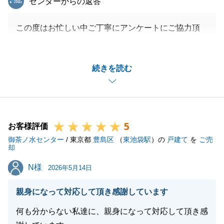
センターからの返答
この度はお忙しい中ご丁寧にアンケートにご協力頂
き、誠にありがとうございます。
ご記入頂いた内容につきまして真摯に受け止め、今後
続きを読む
の営業活動の糧とさせて頂き、精進して参ります。
今後とも不動産に関するお困り事がございましたら、
何なりとお申し付け下さいませ。
よろしくお願いいたします。
5
お客様評価
御茶ノ水センター
/ 東京都
豊島区
（
東池袋駅
）の
戸建て
を
ご売
却
閉じる
N様
N様
2026年5月14日
親身になって対応して頂き感謝しています
何も分からない私達に、親身になって対応して頂き感