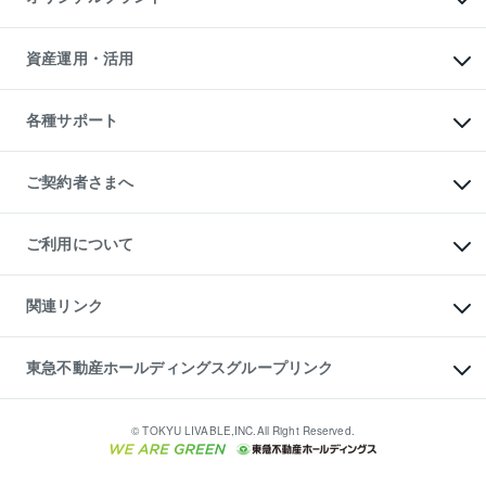
人気マンションランキング
アパート投資用物件
暮らしに役立つ不動産メディア

収益物件
当社売主リノベーションマンション
「Lnote」
ビル購入（ビル一棟）
一棟リノベーションマンション

資産運用・活用
不動産相場・不動産価格情報
投資用不動産の売却査定
L`GENTE（ルジェンテ）
不動産売却FAQ
事業用不動産の売却査定
区分リノベーションマンション

不動産コラム・ニュース
等価交換事業
海外不動産
Lideas（リディアス）
不動産用語集
不動産M&A
各種サポート
投資用一棟レジデンスWELL

不動産なんでもネット相談室
アセットマネジメント・出資
SQUARE（ウェルスクエア）
住まいの税金
不動産小口投資

シニア向けサポート
物件一括検索（購入＆賃貸）
LEGACIA（レガシア）
相続サポート
ご契約者さまへ
リフォームサポート
ご契約者さまサポートメニュー
ご紹介・再契約特典
ご利用について
入居者様専用-各種ご案内（賃貸）
東急こすもす会「こすもすWeb」
本人確認に関するお客様へのお願い
金融商品取引について
関連リンク
東急リバブル ソーシャルメディアポリシー
ご意見・お問い合わせ（金融商品取引専用の相談・お問い合わせ窓口）
すまいValue
保険募集におけるプライバシー・ポリシー
これからご結婚される方に東急百貨店のブライダルクラブ
東急不動産ホールディングスグループリンク
ダイレクトメール（郵送物）・Eメールなどの送付停止について
人材サービスのご用命は 東急リバブルスタッフ株式会社まで
宅地建物取引業者の皆様へ
東北の逸品を贈ります 東北すぐれものセレクション
東急不動産
民泊の開業・運営のご相談は「ReINN株式会社」まで
東急コミュニティー
© TOKYU LIVABLE,INC.All Right Reserved.
東急リバブル
東急住宅リース
学生情報センター（ナジック）