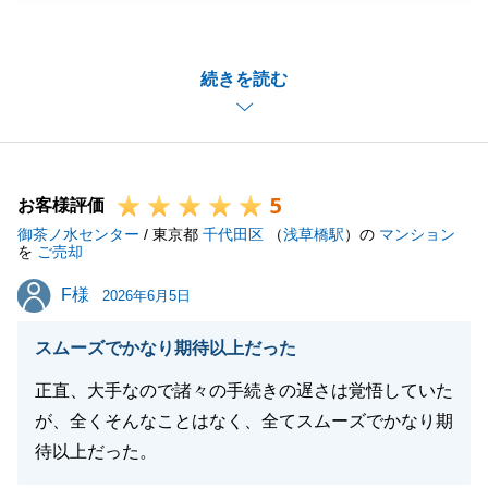
り、ありがとうございました。
正式にご依頼いただく前は、たくさんの会社にご相談
続きを読む
されたと伺いましたが弊社をお選びいただいたこと
を、光栄に思っていました。
結果的に、非常に早く・ご希望を上回る好条件で成約
することができて私も安心しています。
5
今後また何か不動産関係でお手伝いできることがござ
お客様評価
御茶ノ水センター
いましたら、ご親戚やご友人等が不動産関係でお困り
/ 東京都
千代田区
（
浅草橋駅
）の
マンション
を
ご売却
でしたら、ぜひ弊社をご用命ください。
F様
F様
2026年6月5日
スムーズでかなり期待以上だった
閉じる
正直、大手なので諸々の手続きの遅さは覚悟していた
が、全くそんなことはなく、全てスムーズでかなり期
待以上だった。