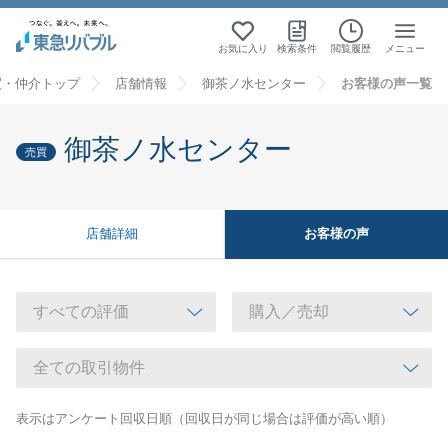
お気に入り
検索条件
閲覧履歴
メニュー
買・仲介トップ
店舗情報
御茶ノ水センター
お客様の声一覧
御茶ノ水センター
売買
お客様の声
店舗詳細
表示はアンケート回収日順（回収日が同じ場合は評価が高い順）