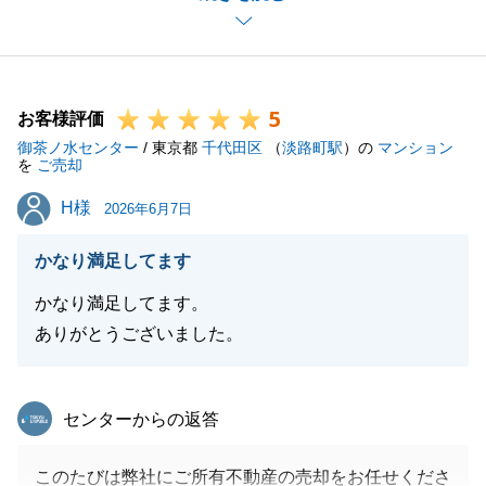
心より感謝申し上げます。
また何かK様のお力になれることがございましたら、
お気軽にお申し付けください。
5
この度は大変お世話になりました。
お客様評価
御茶ノ水センター
今後ともどうぞよろしくお願いいたします。
/ 東京都
千代田区
（
淡路町駅
）の
マンション
を
ご売却
H様
H様
2026年6月7日
閉じる
かなり満足してます
かなり満足してます。
ありがとうございました。
東急リバブル
センターからの返答
このたびは弊社にご所有不動産の売却をお任せくださ