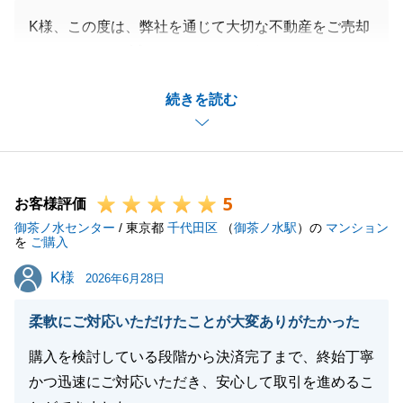
K様、この度は、弊社を通じて大切な不動産をご売却
いただきまして誠にありがとうございました。
また、ご多忙のところ諸々のお手続きにご協力をいた
続きを読む
だきましたこと重ねて御礼申し上げます。
無事に取引を終えることができて私も大変嬉しく思っ
ております。
不動産に関することでお困り事がございましたらいつ
5
でもお気軽にご連絡下さいませ。
お客様評価
御茶ノ水センター
今後とも何卒よろしくお願いいたします。
/ 東京都
千代田区
（
御茶ノ水駅
）の
マンション
を
ご購入
K様
K様
2026年6月28日
閉じる
柔軟にご対応いただけたことが大変ありがたかった
購入を検討している段階から決済完了まで、終始丁寧
かつ迅速にご対応いただき、安心して取引を進めるこ