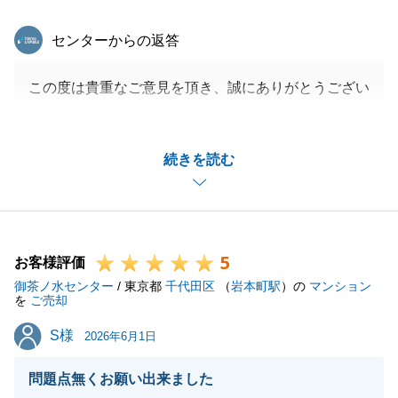
東急リバブル
センターからの返答
この度は貴重なご意見を頂き、誠にありがとうござい
ます。
また、スムーズにご決済まで進められたのは、F様の
続きを読む
迅速な対応のお陰でございます。
賃貸中という事もあり、ご依頼事項も複数あった中で
ご丁寧にご対応頂き、ありがとうございました。
今後とも不動産に関するお困り事がございましたら、
5
何なりとお申し付けくださいませ。
お客様評価
御茶ノ水センター
引き続きよろしくお願いいたします。
/ 東京都
千代田区
（
岩本町駅
）の
マンション
を
ご売却
S様
S様
2026年6月1日
閉じる
問題点無くお願い出来ました