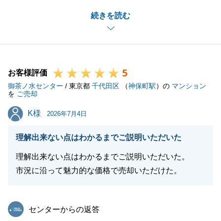
お仕事等でお忙しいところ諸々のお手続きに快くご協
続きを読む
力いただきましたこと重ねて御礼申し上げます。
お問合せの多い物件でしたが、T様にご購入いただき
売主様も私も嬉しく思っております。
またお力になれることがございましたらどんなことで
5
もお気軽にご連絡下さいませ。
お客様評価
御茶ノ水センター
今後とも何卒よろしくお願いいたします。
/ 東京都
千代田区
（
神保町駅
）の
マンション
を
ご売却
K様
K様
2026年7月4日
閉じる
理解出来ない点はわかるまでご説明いただいた
理解出来ない点はわかるまでご説明いただいた。
市況に沿って魅力的な価格で売却いただけた。
東急リバブル
センターからの返答