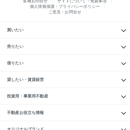
各種お問合せ
サイトについて・免責事項
個人情報保護・プライバシーポリシー
ご意見・お問合せ
買いたい
マンションの購入
新築・分譲マンションの購入
売りたい
中古マンションの購入
一戸建ての購入
マンションの売却・査定
新築一戸建ての購入
一戸建ての売却・査定
借りたい
中古一戸建ての購入
土地の売却・査定
土地の購入
スピードAI査定
不動産購入の流れ
物件を借りる
不動産売却について
注目キーワード物件特集
オフィス・店舗の賃貸
貸したい・賃貸経営
不動産査定について
購入ガイド
借りるときの流れ
売却サービス
借りるガイド
不動産売却の流れ
無料賃料査定
多言語対応
不動産買換えの流れ
マンション賃料データ
投資用・事業用不動産
売却ガイド
賃貸管理プラン
English
繁体中文
簡体中文
リロケーションについて
投資用不動産
貸すときの流れ
事業用不動産
不動産お役立ち情報
貸すガイド
マンション投資
投資用マンション
不動産AIアドバイザー Tellus Talk
マンション一棟
マンションライブラリー
オリジナルブランド
アパート経営