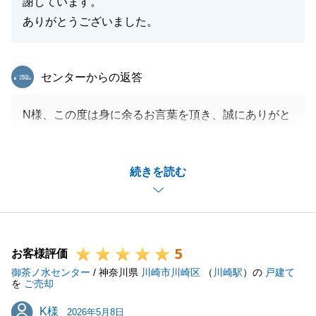
謝しています。
ありがとうございました。
東急リバブル
センターからの返答
N様、この度は身に余るお言葉を頂き、誠にありがと
うございます。
頂いたお言葉を糧に今後も営業活動に尽力して参りま
続きを読む
す。
ご事情もあり、ご不安な事も多かったかと存じますが
無事にお引渡しまで進める事が出来たのは、N様のご
丁寧な対応があったからこそでございます。
5
今後とも何卒よろしくお願いいたします。
お客様評価
御茶ノ水センター
/ 神奈川県
川崎市川崎区
（
川崎駅
）の
戸建て
を
ご売却
K様
K様
2026年5月8日
閉じる