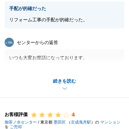
手配が的確だった
リフォーム工事の手配が的確だった。
東急リバブル
センターからの返答
いつも大変お世話になっております。
この度はアンケートへのご協力、誠にありがとうござ
います。
続きを読む
T様の迅速なご対応のお陰様でお取引をスムーズに進
める事が出来ました。
誠にありがとうございました。
これから、リフォーム工事の各種手続きがあるかと存
4
じますが、何かあればいつでもご連絡下さいませ。
お客様評価
御茶ノ水センター
今後とも何卒よろしくお願いいたします。
/ 東京都
墨田区
（
京成曳舟駅
）の
マンション
を
ご売却