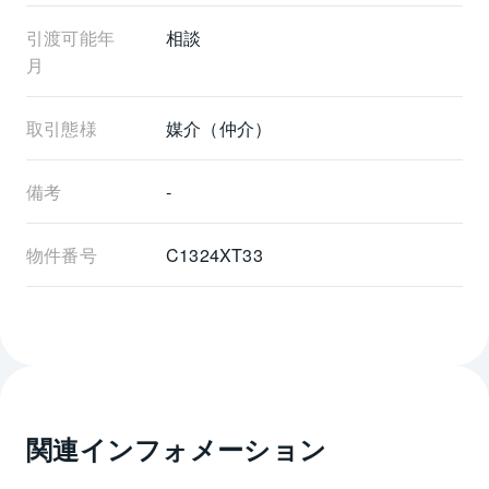
引渡可能年
相談
月
取引態様
媒介（仲介）
備考
-
物件番号
C1324XT33
関連インフォメーション