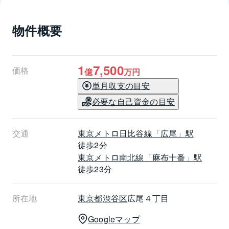
物件概要
1
7,500
価格
億
万円
単月収支の目安
必要な自己資金の目安
交通
東京メトロ日比谷線
「広尾」駅
徒歩2分
東京メトロ南北線
「麻布十番」駅
徒歩23分
所在地
東京都
渋谷区
広尾４丁目
Googleマップ