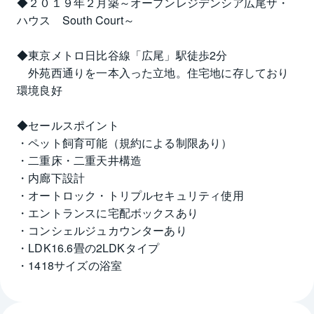
◆２０１９年２月築～オープンレジデンシア広尾ザ・
ハウス　South Court～
◆東京メトロ日比谷線「広尾」駅徒歩2分
　外苑西通りを一本入った立地。住宅地に存しており
環境良好
◆セールスポイント
・ペット飼育可能（規約による制限あり）
・二重床・二重天井構造
・内廊下設計
・オートロック・トリプルセキュリティ使用
・エントランスに宅配ボックスあり
・コンシェルジュカウンターあり
・LDK16.6畳の2LDKタイプ
・1418サイズの浴室