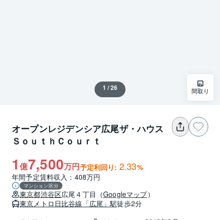
1 / 26
間取り
オープンレジデンシア広尾ザ・ハウス
ＳｏｕｔｈＣｏｕｒｔ
1
7,500
2.33
億
万円
予定利回り:
%
年間予定賃料収入：408万円
マンション区分
東京都
渋谷区
広尾４丁目
（
Googleマップ
）
東京メトロ日比谷線
「広尾」駅
徒歩2分