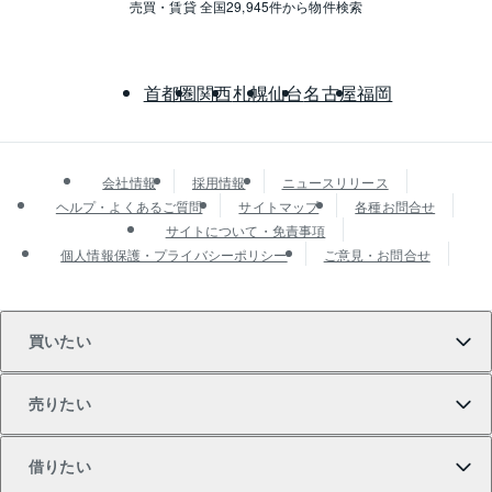
売買・賃貸 全国29,945件から物件検索
首都圏
関西
札幌
仙台
名古屋
福岡
会社情報
採用情報
ニュースリリース
ヘルプ・よくあるご質問
サイトマップ
各種お問合せ
サイトについて・免責事項
個人情報保護・プライバシーポリシー
ご意見・お問合せ
買いたい
売りたい
買いたいTOP
借りたい
マンションの購入
売りたいTOP