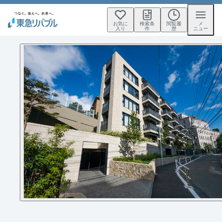
お気に
検索条
閲覧履
メ
入り
件
歴
ニュー