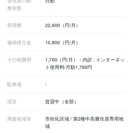
管理員の勤
日勤
務形態
管理費
22,600（円/月）
修繕積立金
10,800（円/月）
その他費用
1,760（円/月）・内訳 : インターネッ
ト使用料/月額1,760円
駐車場
-
現況
賃貸中（全部）
用途地域等
市街化区域 / 第2種中高層住居専用地
域