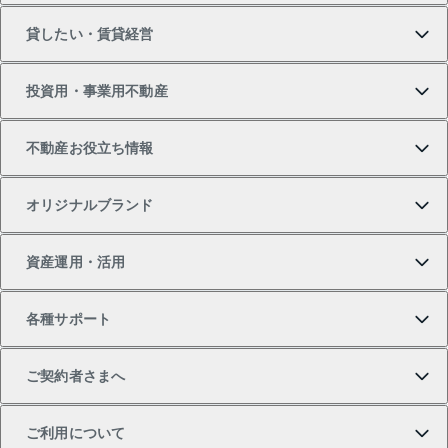
貸したい・賃貸経営
新築・分譲マンションの購入
マンションの売却・査定
借りたいTOP
投資用・事業用不動産
中古マンションの購入
一戸建ての売却・査定
物件を借りる
貸したいTOP
不動産お役立ち情報
一戸建ての購入
土地の売却・査定
オフィス・店舗の賃貸
無料賃料査定
投資用・事業用不動産TOP
オリジナルブランド
新築一戸建ての購入
スピードAI査定
借りるときの流れ
マンション賃料データ
投資用不動産
不動産お役立ち情報
資産運用・活用
中古一戸建ての購入
不動産売却について
借りるガイド
賃貸管理プラン
事業用不動産
不動産AIアドバイザー Tellus Talk
当社売主リノベーションマンション
各種サポート
一棟リノベーションマンション L`GENTE（ルジェン
土地の購入
不動産査定について
リロケーションについて
マンション投資
マンションライブラリー
等価交換事業
テ）
ご契約者さまへ
不動産購入の流れ
売却サービス
貸すときの流れ
投資用マンション
人気マンションランキング
区分リノベーションマンション Lideas（リディアス）
不動産M&A
シニア向けサポート
ご利用について
投資用一棟レジデンスWELL SQUARE（ウェルスクエ
注目キーワード物件特集
不動産売却の流れ
貸すガイド
マンション一棟
暮らしに役立つ不動産メディア 「Lnote」
アセットマネジメント・出資
相続サポート
ご契約者さまサポートメニュー