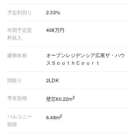
予定利回り
2.33%
年間予定賃
408万円
料収入
建物名称
オープンレジデンシア広尾ザ・ハウ
スＳｏｕｔｈＣｏｕｒｔ
間取り
2LDK
専有面積
2
壁芯60.22m
バルコニー
2
6.48m
面積