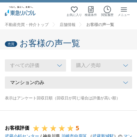
お気に入り
検索条件
閲覧履歴
メニュー
不動産売買・仲介トップ
店舗情報
お客様の声一覧
お客様の声一覧
売買
表示はアンケート回収日順（回収日が同じ場合は評価が高い順）
5
お客様評価
武蔵小杉センター
/ 神奈川県
川崎市中原区
（
武蔵新城駅
）の
マン