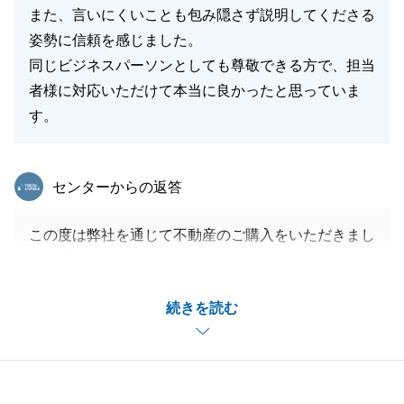
また、言いにくいことも包み隠さず説明してくださる
姿勢に信頼を感じました。
同じビジネスパーソンとしても尊敬できる方で、担当
者様に対応いただけて本当に良かったと思っていま
す。
東急リバブル
センターからの返答
この度は弊社を通じて不動産のご購入をいただきまし
て、誠にありがとうございました。
ご契約から決済までのなかでI様には都度迅速なご対
続きを読む
応をいただいたおかげで、決済までスムーズに問題な
く終えることができました。
重ねて感謝申し上げます。
引き続き何かご不明点などございましたら、お気軽に