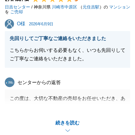
日吉センター
けて、私も大変嬉しく思います。
/ 神奈川県
川崎市中原区
（
元住吉駅
）の
マンション
を
ご売却
これからも不動産に関することなら、いつでもお気軽
O様
O様
にお声掛けください。
2026年6月9日
先回りしてご丁寧なご連絡をいただきました
こちらからお伺いする必要もなく、いつも先回りして
閉じる
ご丁寧なご連絡をいただきました。
東急リバブル
センターからの返答
この度は、大切な不動産の売却をお任せいただき、あ
りがとうございました。
遠方へのお引越しがあり、キャッシュレス決済手続き
続きを読む
でスムーズに進めることができたこと、非常に良かっ
たです。