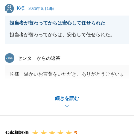
力になれることがございましたらお気軽にご連絡下さ
K様
K様
い。
2026年6月18日
改めて本当にありがとうございました。
担当者が替わってからは安心して任せられた
今後ともよろしくお願いいたします。
担当者が替わってからは、安心して任せられた。
閉じる
東急リバブル
センターからの返答
Ｋ様、温かいお言葉をいただき、ありがとうございま
す。
途中で担当者が替わり、ご不安に思われる場面もあっ
続きを読む
たかと存じますが、Ｋ様が信頼してすべてお任せいた
だけたからこそ、私どももご期待に応えるべく、身の
引き締まる思いで精一杯のサポートができたと感じて
おります。
5
無事にご成約を迎え、安心したとおっしゃっていただ
お客様評価