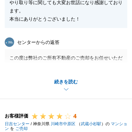
やり取り等に関しても大変お世話になり感謝しており
ます。
本当にありがとうございました！
東急リバブル
センターからの返答
この度は弊社のご所有不動産のご売却をお任せいただ
き、ありがとうございました。
海外での郵送でのやり取りや、オンラインでのお打合
続きを読む
せなど、お忙しいところご協力いただき改めて感謝申
し上げます。
物件の事情もあり、販売開始からご成約に至るまで
少々お時間を要しましたが、無事にご決済を迎えるこ
4
とができ、私も大変嬉しく思います。
お客様評価
日吉センター
今後も何か不動産のことで、お手伝いできることやお
/ 神奈川県
川崎市中原区
（
武蔵小杉駅
）の
マンショ
ン
を
ご売却