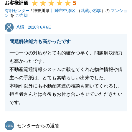
5
ご連絡下さいませ。
お客様評価
有明センター
またご自宅のご売却の方も必ずI様のお役に立てるよ
/ 神奈川県
川崎市中原区
（
武蔵小杉駅
）の
マンショ
ン
を
ご売却
うに尽力いたしますので、よろしくお願いいたしま
A様
A様
す。
2026年6月6日
今後ともよろしくお願いいたします。
問題解決能力も高かったです
一つ一つの対応がとても的確かつ早く、問題解決能力
も高かったです。
閉じる
不動産流通情報システムに載せてくれた物件情報や借
主への手紙は、とても素晴らしい出来でした。
本物件以外にも不動産関連の相談も聞いてくれるし、
担当者さんとは今後もお付き合いさせていただきたい
です。
東急リバブル
センターからの返答