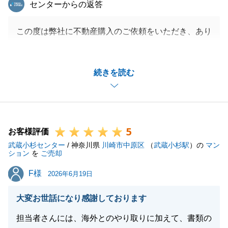
東急リバブル
センターからの返答
この度は弊社に不動産購入のご依頼をいただき、あり
がとうございました。
購入物件の動きが活発な中でご不安な気持ちもあった
続きを読む
かと思いますが、最終的に気に入っていただける物件
を見つけていただき、私も大変嬉しく思います。
また、購入だけでなく、お買い換えとしてご売却に関
しても貴重なご縁をいただくことができ、心より感謝
5
申し上げます。
お客様評価
武蔵小杉センター
ご売却活動もご納得していただけるよう、精一杯頑張
/ 神奈川県
川崎市中原区
（
武蔵小杉駅
）の
マン
ション
を
ご売却
らせていただきます。
F様
F様
今後ともよろしくお願いいたします。
2026年6月19日
大変お世話になり感謝しております
担当者さんには、海外とのやり取りに加えて、書類の
閉じる