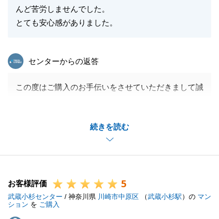
んど苦労しませんでした。
とても安心感がありました。
東急リバブル
センターからの返答
この度はご購入のお手伝いをさせていただきまして誠
にありがとうございました。
売買契約後のリフォームのお打合せなども楽しく進行
続きを読む
させていただきました。
お打合せも私の要望に合わせていただきまして助かり
ました。
確定申告など、ご不明な点がございましたらお気軽に
5
お声がけください。
お客様評価
武蔵小杉センター
引き続きよろしくお願いいたします。
/ 神奈川県
川崎市中原区
（
武蔵小杉駅
）の
マン
ション
を
ご購入