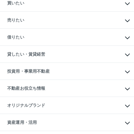
買いたい
マンションの購入
新築・分譲マンションの購入
売りたい
中古マンションの購入
一戸建ての購入
マンションの売却・査定
新築一戸建ての購入
一戸建ての売却・査定
借りたい
中古一戸建ての購入
土地の売却・査定
土地の購入
スピードAI査定
不動産購入の流れ
物件を借りる
不動産売却について
注目キーワード物件特集
オフィス・店舗の賃貸
貸したい・賃貸経営
不動産査定について
購入ガイド
借りるときの流れ
売却サービス
借りるガイド
不動産売却の流れ
無料賃料査定
多言語対応
不動産買換えの流れ
マンション賃料データ
投資用・事業用不動産
売却ガイド
賃貸管理プラン
English
繁体中文
簡体中文
リロケーションについて
投資用不動産
貸すときの流れ
事業用不動産
不動産お役立ち情報
貸すガイド
マンション投資
投資用マンション
不動産AIアドバイザー Tellus Talk
マンション一棟
マンションライブラリー
オリジナルブランド
アパート経営
人気マンションランキング
アパート投資用物件
暮らしに役立つ不動産メディア

収益物件
当社売主リノベーションマンション
「Lnote」
ビル購入（ビル一棟）
一棟リノベーションマンション

資産運用・活用
不動産相場・不動産価格情報
投資用不動産の売却査定
L`GENTE（ルジェンテ）
不動産売却FAQ
事業用不動産の売却査定
区分リノベーションマンション

不動産コラム・ニュース
等価交換事業