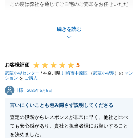
この度は弊社を通じてご自宅のご売却をお任せいただ
きまして、誠にありがとうございました。
ご契約から決済までのなかでU様には都度迅速なご対
続きを読む
応をいただいたおかげで、決済までスムーズに問題な
く終えることができました。
重ねて感謝申し上げます。
引き続き何かご不明点などございましたら、お気軽に
5
ご連絡下さいませ。
お客様評価
武蔵小杉センター
必ずU様のお役に立てるように尽力いたします。
/ 神奈川県
川崎市中原区
（
武蔵小杉駅
）の
マン
ション
を
ご購入
今後ともよろしくお願いいたします。
I様
I様
2026年6月6日
言いにくいことも包み隠さず説明してくださる
閉じる
査定の段階からレスポンスが非常に早く、他社と比べ
ても安心感があり、貴社と担当者様にお願いすること
を決めました。