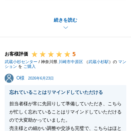
ありがとうございました。
A様のご所有不動産のご売却手続きを、お役にたてた
続きを読む
ことは大変光栄ですし、嬉しく思っております。
私も極力お手間をおかけしないようにと、手続きのご
案内や段取りを組ませて頂きましたが、至らない部分
もあったかと思います。
5
お忙しい中にもかかわらず、いつも快くご対応して頂
お客様評価
武蔵小杉センター
き大変感謝しております。
/ 神奈川県
川崎市中原区
（
武蔵小杉駅
）の
マン
ション
を
ご購入
今後とも、引き続きどうぞ宜しくお願い致します。
O様
O様
2026年6月23日
忘れていることはリマインドしていただける
閉じる
担当者様が常に先回りして準備していただき、こちら
が忙しく忘れていることはリマインドしていただける
ので大変助かっていました。
売主様との細かい調整や交渉も完璧で、こちらはほと