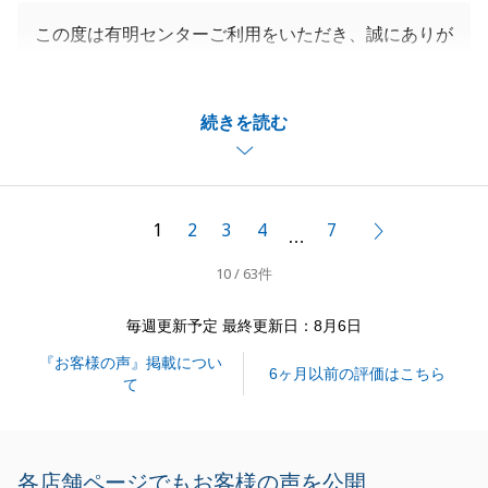
この度は有明センターご利用をいただき、誠にありが
とうございます。
A様とはこれで2度目のお取引となりましたこと、大
続きを読む
変嬉しく思います。
今回は他社様と競合しておりましたので、弊社にてご
成約出来ますよう最大限努力いたしました。
無事、引渡しまで完了し、安堵しております。
1
2
3
4
7
次へ
…
今後とも末永くお付き合いいただければと存じます。
10 / 63件
引き続き、よろしくお願いいたします。
毎週更新予定 最終更新日：8月6日
『お客様の声』掲載につい
閉じる
6ヶ月以前の評価はこちら
て
各店舗ページでもお客様の声を公開