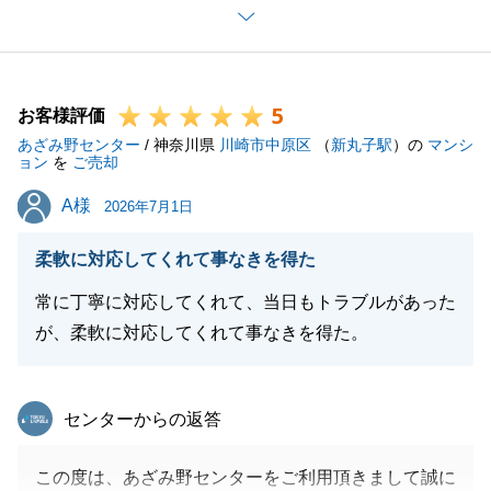
迅速かつ丁寧な対応のみならず、先回りしたご提案や
手続き面でのフォローにつきましても、K様のお役に
立てましたこと、営業担当としてこれ以上の喜びはご
5
ざいません。
お客様評価
あざみ野センター
私共といたしましては、お客様に安心して不動産取引
/ 神奈川県
川崎市中原区
（
新丸子駅
）の
マンシ
ョン
を
ご売却
をお任せいただけるよう努めておりますが、K様から
A様
A様
の「至れり尽くせり」というお言葉は、今後の励みと
2026年7月1日
なります。
柔軟に対応してくれて事なきを得た
本当にありがとうございます。
今後とも、不動産に関することでお困り事やご相談が
常に丁寧に対応してくれて、当日もトラブルがあった
ございましたら、些細なことでもお気軽にお声がけい
が、柔軟に対応してくれて事なきを得た。
ただけますと幸いです。
今後とも何卒よろしくお願い申し上げます。
東急リバブル
センターからの返答
この度は、あざみ野センターをご利用頂きまして誠に
閉じる