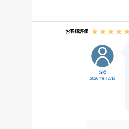
また、私共の対
す。
迅速かつ丁寧な
につきましても
お客様評価
喜びはございま
私共といたしま
S様
う努めておりま
の励みとなりま
本当にありがと
S様
今後とも、不動
2026年6月27日
なことでもお気
今後とも何卒よ