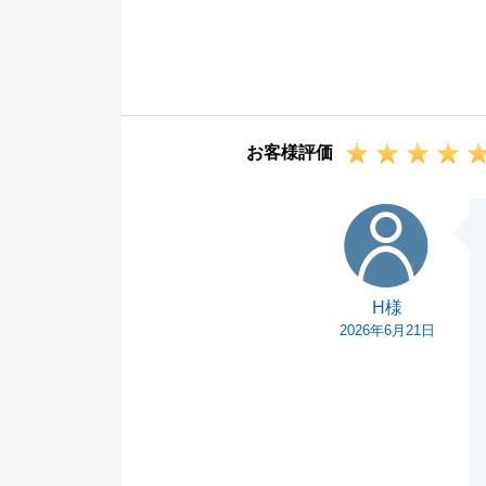
した。
売買契約後のリ
た。
お打合せも私の
確定申告など、
お客様評価
引き続きよろし
H様
H様
2026年6月21日