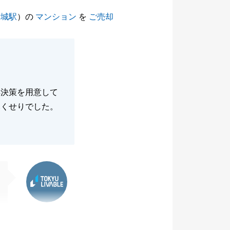
新城駅
）の
マンション
を
ご売却
解決策を用意して
尽くせりでした。
東急リバブル