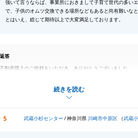
強いて言うならば、事業所におきまして子育て世代の多い
で、子供のオムツ交換できる場所などもあると尚有難いな
とはいえ、総じて期待以上で大変満足しております。
返答
不動産購入のご依頼をいただき、ありがとうございました。
が活発な中でご不安な気持ちもあったかと思いますが、最終
いただける物件を見つけていただき、私も大変嬉しく思いま
続きを読む
でなく、お買い換えとしてご売却に関しても貴重なご縁をい
き、心より感謝申し上げます。
5
武蔵小杉センター
/ 神奈川県
川崎市中原区
（
武蔵
納得していただけるよう、精一杯頑張らせていただきます。
くお願いいたします。