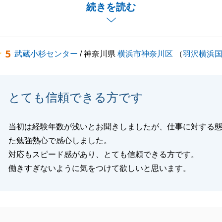
応につきまして過分なお言葉を頂戴し、大変恐縮しておりま
続きを読む
対応のみならず、先回りしたご提案や手続き面でのフォロー
、K様のお役に立てましたこと、営業担当としてこれ以上の
5
武蔵小杉センター
/ 神奈川県
横浜市神奈川区
（
羽沢横浜
せん。
しては、お客様に安心して不動産取引をお任せいただけるよ
すが、K様からの「至れり尽くせり」というお言葉は、今後
とても信頼できる方です
す。
うございます。
産に関することでお困り事やご相談がございましたら、些細
当初は経験年数が浅いとお聞きしましたが、仕事に対する
軽にお声がけいただけますと幸いです。
た勉強熱心で感心しました。
ろしくお願い申し上げます。
対応もスピード感があり、とても信頼できる方です。
働きすぎないように気をつけて欲しいと思います。
閉じる