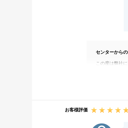
センターからの
この度は弊社に
購入物件の動き
的に気に入って
す。
また、購入だけ
ただくことがで
お客様評価
ご売却活動もご
今後ともよろし
F様