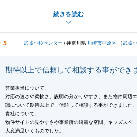
フォームのお打合せなども楽しく進行させていただきまし
続きを読む
要望に合わせていただきまして助かりました。
ご不明な点がございましたらお気軽にお声がけください。
5
武蔵小杉センター
/ 神奈川県
川崎市中原区
（
武蔵
くお願いいたします。
期待以上で信頼して相談する事ができ
閉じる
営業担当について。
対応の速さや柔軟さ、説明の分かりやすさ、また物件周辺
識について期待以上で、信頼して相談する事ができました
貴社について。
物件サイトの見やすさや事業所の綺麗な空間、キッズスペ
大変満足いくものでした。