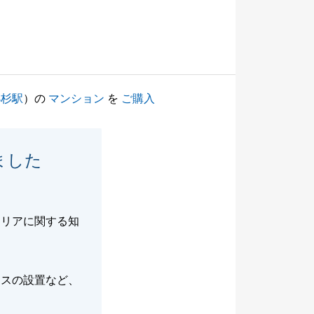
小杉駅
）の
マンション
を
ご購入
ました
エリアに関する知
。
ースの設置など、