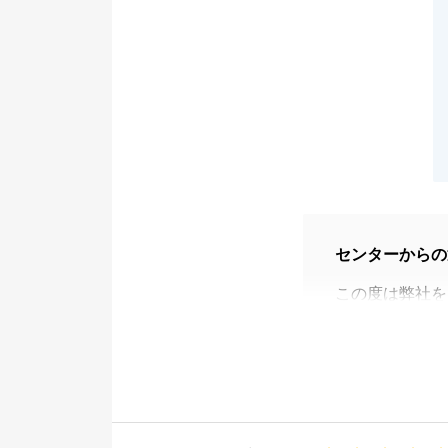
センターからの
この度は弊社を
温かいお言葉も
また何かお手伝
せ。
今後とも、よろ