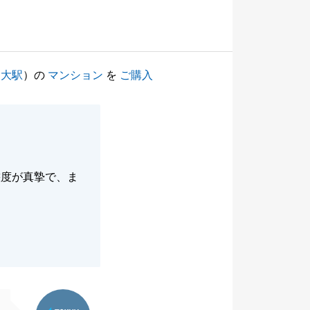
国大駅
）の
マンション
を
ご購入
態度が真摯で、ま
東急リバブル