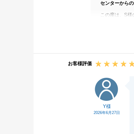
センターからの
この度は、S様
ざいました。
S様にご納得い
す。
また、書類のご
お引越し後も、
お客様評価
ましたら、いつ
今後とも末永い
Y様
す。
Y様
2026年6月27日