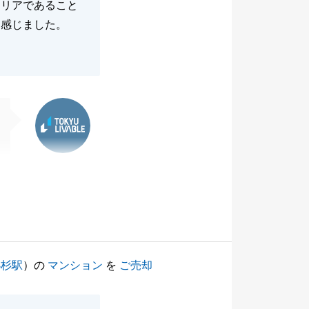
エリアであること
と感じました。
東急リバブル
小杉駅
）の
マンション
を
ご売却