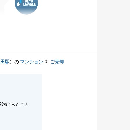
新田駅
）の
マンション
を
ご売却
成約出来たこと