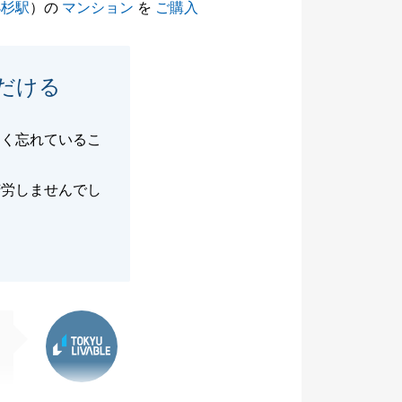
小杉駅
）の
マンション
を
ご購入
だける
しく忘れているこ
。
苦労しませんでし
東急リバブル