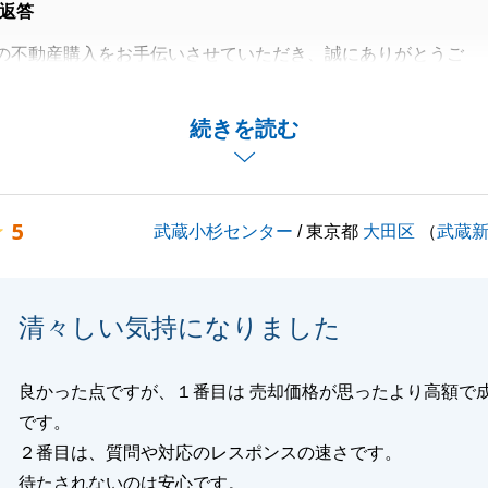
返答
の不動産購入をお手伝いさせていただき、誠にありがとうご
ただけるお住まいが見つかり、私も大変嬉しく思っておりま
続きを読む
準備等も迅速にご対応いただき、心より感謝申し上げます。
不動産や住まいに関して何かお困り事やご不明な点がござい
5
武蔵小杉センター
/ 東京都
大田区
（
武蔵
でもお気軽にご連絡下さい。
お付き合いを賜りますよう、何卒よろしくお願い申し上げま
清々しい気持になりました
良かった点ですが、１番目は 売却価格が思ったより高額で
閉じる
です。
２番目は、質問や対応のレスポンスの速さです。
待たされないのは安心です。