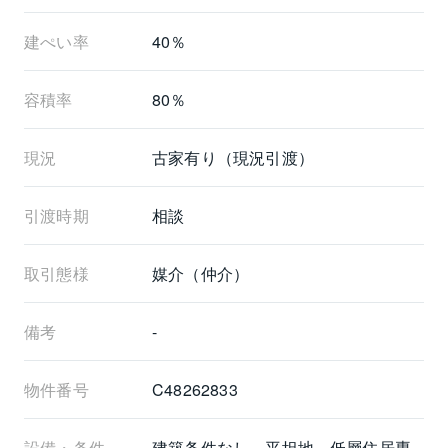
建ぺい率
40％
容積率
80％
現況
古家有り（現況引渡）
引渡時期
相談
取引態様
媒介（仲介）
備考
-
物件番号
C48262833
設備・条件
建築条件なし、平坦地、低層住居専