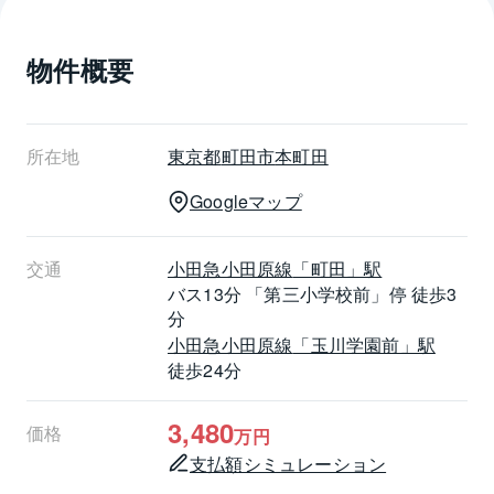
■ローソン　本町田店　約６００ｍ
■日向台三角公園　約５０ｍ
物件概要
■たまがわ医院　約１１００ｍ
_
_
_
所在地
東京都
町田市
本町田
┏□　担当者より
Googleマップ
┗┻━━━━━━━━━━━━━━━━━
上記内容は一部のご紹介です。
ぜひ現地をご覧になってお確かめください。
交通
小田急小田原線
「町田」駅
ご案内・資料請求など随時承っておりますので、お気
バス13分 「第三小学校前」停 徒歩3
軽にお問い合わせください。
分
ご連絡心よりお待ちしております。
小田急小田原線
「玉川学園前」駅
徒歩24分
3,480
価格
万円
支払額シミュレーション