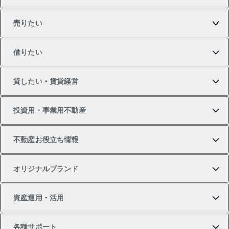
売りたい
買いたいTOP
借りたい
マンションの購入
売りたいTOP
貸したい・賃貸経営
新築・分譲マンションの購入
マンションの売却・査定
借りたいTOP
投資用・事業用不動産
中古マンションの購入
一戸建ての売却・査定
物件を借りる
貸したいTOP
不動産お役立ち情報
一戸建ての購入
土地の売却・査定
オフィス・店舗の賃貸
無料賃料査定
投資用・事業用不動産TOP
オリジナルブランド
新築一戸建ての購入
スピードAI査定
借りるときの流れ
マンション賃料データ
投資用不動産
不動産お役立ち情報
資産運用・活用
中古一戸建ての購入
不動産売却について
借りるガイド
賃貸管理プラン
事業用不動産
不動産AIアドバイザー Tellus Talk
当社売主リノベーションマンション
各種サポート