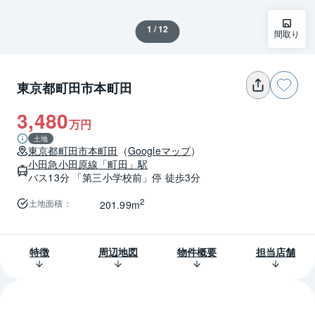
1 / 12
間取り
東京都町田市本町田
3,480
万円
土地
東京都
町田市
本町田
（
Googleマップ
）
小田急小田原線
「町田」駅
バス13分 「第三小学校前」停 徒歩3分
2
土地面積
：
201.99m
特徴
周辺地図
物件概要
担当店舗