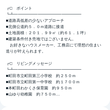
┏□　ポイント
┗┻━━━━━━━━━━━━━━━━━
■道路高低差の少ないアプローチ
■北側公道約５．０ｍ道路に接道
■土地面積：２０１．９９㎡（約６１．１坪）
■建築条件付き売地ではございません。
　お好きなハウスメーカー、工務店にて理想の住まい
造りが叶えられます。
┏□　リビングメッセージ
┗┻━━━━━━━━━━━━━━━━━
■町田市立町田第三小学校　約２５０ｍ
■町田市立町田第一中学校　約１７００ｍ
■本町田わかくさ保育園　約９５０ｍ
■山ゆり幼稚園　約７５０ｍ
■サントク　本町田店　約１２００ｍ
■ロピア　町田店　約１２００ｍ