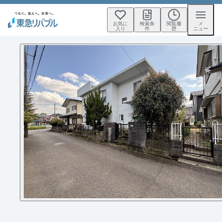
お気に
検索条
閲覧履
メ
入り
件
歴
ニュー