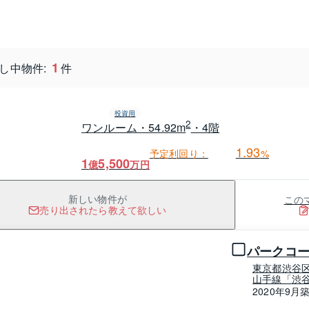
1
し中物件:
件
投資用
2
ワンルーム・54.92m
・4階
1.93
予定利回り：
%
1
5,500
億
万円
この
新しい物件が
売り出されたら教えて欲しい
1 / 0
パークコ
東京都渋谷
山手線「渋谷
2020年9月