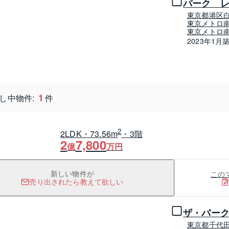
パーク 
東京都港区
東京メトロ南
東京メトロ南
2023年1月
1
し中物件:
件
2
2LDK・73.56m
・3階
2
7,800
億
万円
この
新しい物件が
売り出されたら教えて欲しい
1 / 0
ザ・パー
東京都千代