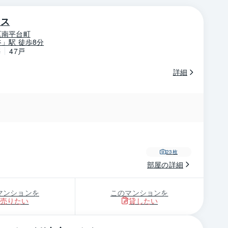
ウス
区南平台町
」駅 徒歩8分
築
47戸
詳細
23
枚
部屋の詳細
マンションを
このマンションを
売りたい
貸したい