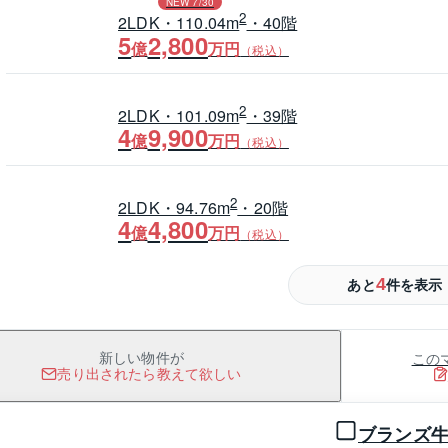
NEW 7/30
2
2LDK・110.04m
・40階
5
2,800
億
万円
（税込）
2
2LDK・101.09m
・39階
4
9,900
億
万円
（税込）
2
2LDK・94.76m
・20階
4
4,800
億
万円
（税込）
4
あと
件を表示
2
2LDK・108.40m
・17階
5
4,000
億
万円
（税込）
この
新しい物件が
売り出されたら教えて欲しい
1 / 0
2
ワンルーム・37.26m
・15階
1
2,900
億
万円
ブランズ