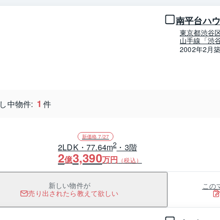
南平台ハ
東京都渋谷
山手線「渋谷
2002年2月
1
し中物件:
件
新価格 7/27
2
2LDK・77.64m
・3階
2
3,390
億
万円
（税込）
この
新しい物件が
売り出されたら教えて欲しい
1 / 0