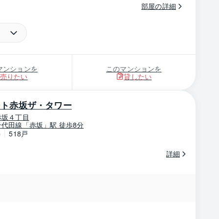
部屋の詳細
27
枚
部屋の詳細
マンションを
このマンションを
売りたい
貸したい
ート赤坂ザ・タワー
赤坂４丁目
代田線「赤坂」駅 徒歩8分
築
518戸
詳細