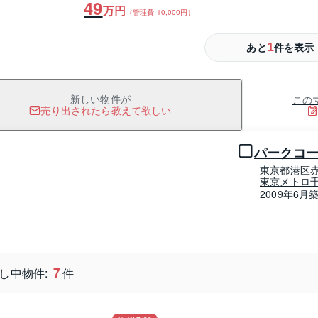
49
万円
（管理費
10,000
円）
1
あと
件を表示
2
1LDK・59.86m
・9階
49
8,000
万
円
（管理費
15,000
円）
この
新しい物件が
売り出されたら教えて欲しい
1 / 0
パークコ
東京都港区
東京メトロ千
2009年6月
7
し中物件:
件