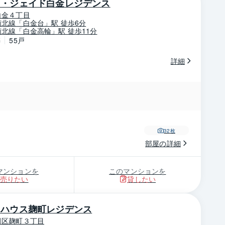
レ・ジェイド白金レジデンス
白金４丁目
北線「白金台」駅 徒歩6分
北線「白金高輪」駅 徒歩11分
築
55戸
詳細
32
枚
部屋の詳細
マンションを
このマンションを
売りたい
貸したい
クハウス麹町レジデンス
田区麹町３丁目