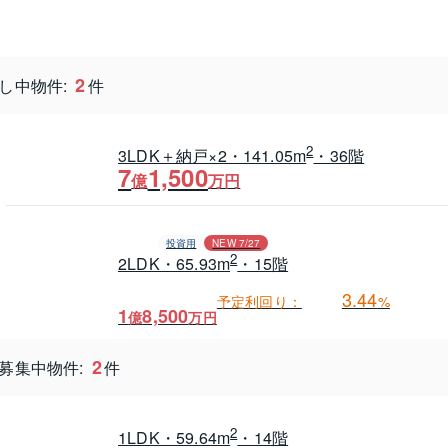
2
し中物件:
件
2
3LDK＋納戸×2・141.05m
・36階
7
1,500
億
万円
投資用
NEW 7/27
2
2LDK・65.93m
・15階
3.44
予定利回り：
%
1
8,500
億
万円
2
募集中物件:
件
2
1LDK・59.64m
・14階