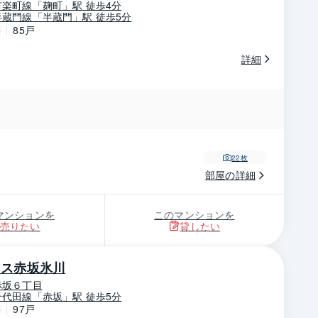
楽町線「麹町」駅 徒歩4分
蔵門線「半蔵門」駅 徒歩5分
築
85戸
詳細
22
枚
部屋の詳細
マンションを
このマンションを
売りたい
貸したい
ウス赤坂氷川
赤坂６丁目
代田線「赤坂」駅 徒歩5分
築
97戸