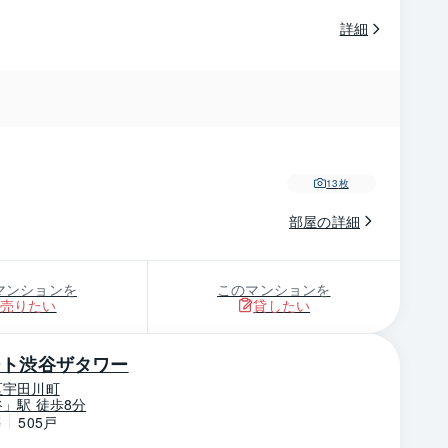
詳細
13
枚
部屋の詳細
マンションを
このマンションを
売りたい
貸したい
ート渋谷ザタワー
区宇田川町
」駅 徒歩8分
築
505戸