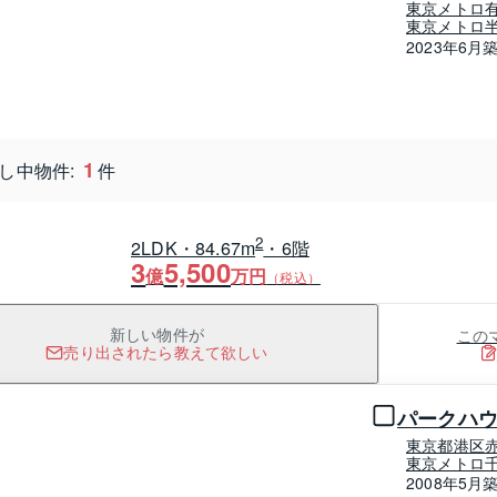
東京メトロ有
東京メトロ半
2023年6月
1
し中物件:
件
2
2LDK・84.67m
・6階
3
5,500
億
万円
（税込）
この
新しい物件が
売り出されたら教えて欲しい
1 / 0
パークハ
東京都港区
東京メトロ千
2008年5月