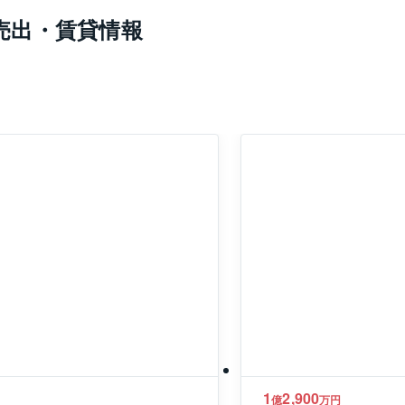
売出・賃貸情報
1
2,900
億
万円