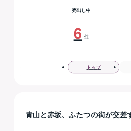
売出し中
6
件
トップ
青山と赤坂、ふたつの街が交差