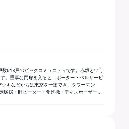
戸数518戸のビッグコミュニティです。赤坂という
ます。重厚な門扉を入ると、ポーター・ベルサービ
デッキなどからは東京を一望でき、タワーマン
、床暖房・IHヒーター・食洗機・ディスポーザー・
から徒歩8分、さらには銀座線・半蔵門線青山一