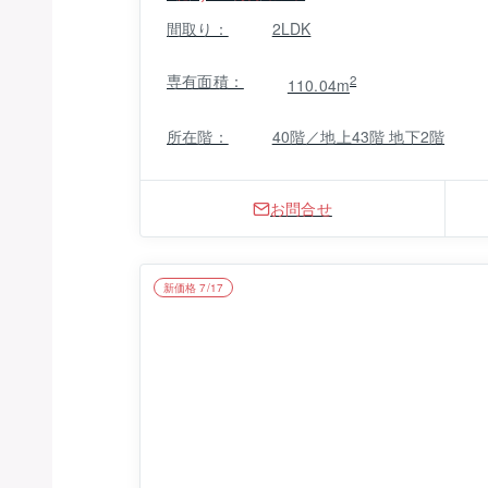
間取り：
2LDK
専有面積：
2
110.04m
所在階：
40階／地上43階 地下2階
お問合せ
新価格 7/17