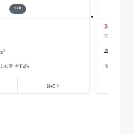
1 / 0
5
4,000
億
万円
（
間取り：
専有面積：
2
9m
上43階 地下2階
所在階：
詳細