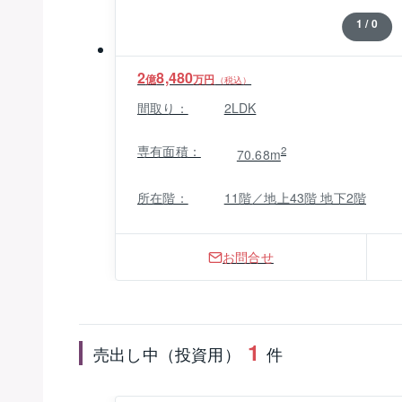
1 / 0
2
8,480
億
万円
（税込）
間取り：
2LDK
専有面積：
2
70.68m
所在階：
11階／地上43階 地下2階
お問合せ
1
売出し中（投資用）
件