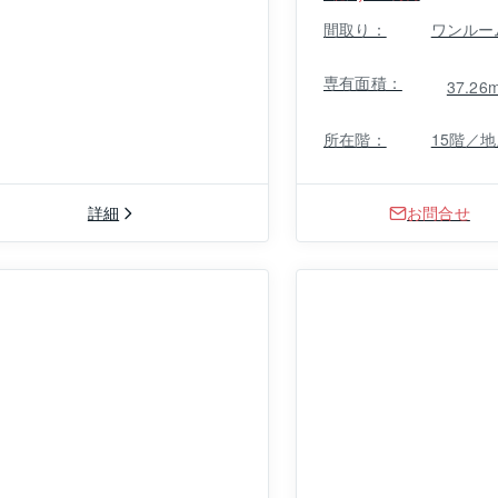
間取り：
ワンルー
専有面積：
37.26
所在階：
15階／地
詳細
お問合せ