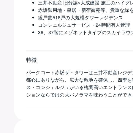
三井不動産 旧分譲×大成建設 施工のハイグ
赤坂御用地・皇居・新宿御苑等、貴重な緑
総戸数518戸の大規模タワーレジデンス
コンシェルジュサービス・24時間有人管理
36、37階にメゾネットタイプのスカイラウ
特徴
パークコート赤坂ザ・タワーは三井不動産レジデン
都心にありながら、広大な敷地を確保し、四季を
ス・コンシェルジュがいる格調高いエントランス
ションならではの大パノラマを味わうことができま
浄水器・浴室換気乾燥機など設備も充実していま
丁目駅から徒歩10分です。