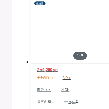
投資用
1 / 0
2
9,250
億
万円
3.2
予定利回り:
%
間取り：
2LDK
専有面積：
2
77.26m