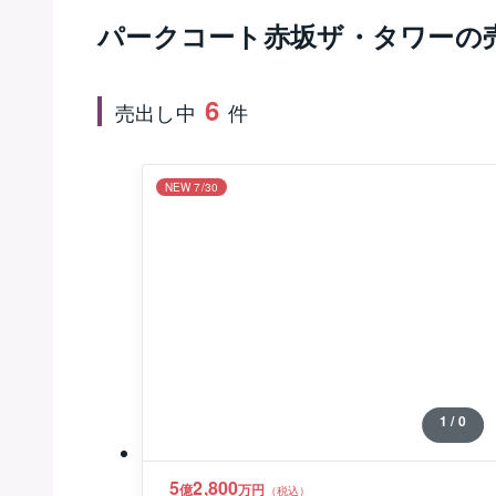
パークコート赤坂ザ・タワー
の
6
売出し中
件
NEW 7/30
1 / 0
5
2,800
億
万円
（税込）