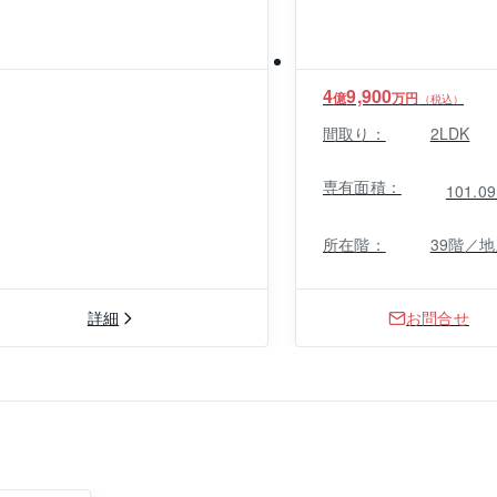
4
9,900
億
万円
（税込）
間取り：
2LDK
専有面積：
101.0
所在階：
39階／地
詳細
お問合せ