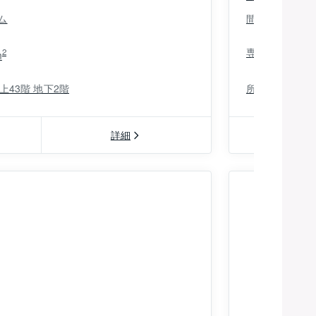
ム
間取り：
専有面積：
2
m
上43階 地下2階
所在階：
詳細