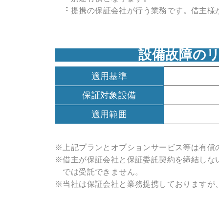
：
提携の保証会社が行う業務です。
借主様
設備故障の
適用基準
保証対象設備
適用範囲
※
上記プランとオプションサービス等は有償
※
借主が保証会社と保証委託契約を締結しな
では受託できません。
※
当社は保証会社と業務提携しておりますが