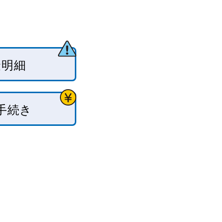
金明細
手続き