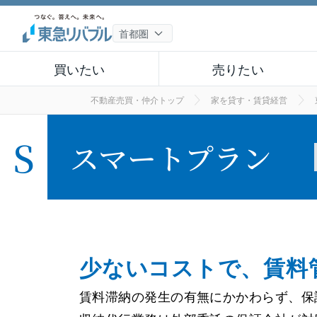
買いたい
売りたい
不動産売買・仲介トップ
家を貸す・賃貸経営
S
スマート
プラン
少ないコストで、
賃料
賃料滞納の発生の有無にかかわらず、保