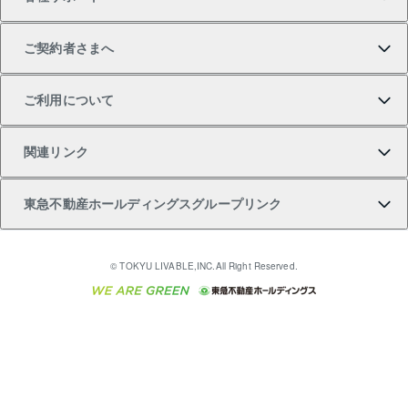
一棟リノベーションマンション L`GENTE（ルジェン
土地の購入
不動産査定について
リロケーションについて
マンション投資
マンションライブラリー
等価交換事業
テ）
ご契約者さまへ
不動産購入の流れ
売却サービス
貸すときの流れ
投資用マンション
人気マンションランキング
区分リノベーションマンション Lideas（リディアス）
不動産M&A
シニア向けサポート
ご利用について
投資用一棟レジデンスWELL SQUARE（ウェルスクエ
注目キーワード物件特集
不動産売却の流れ
貸すガイド
マンション一棟
暮らしに役立つ不動産メディア 「Lnote」
アセットマネジメント・出資
相続サポート
ご契約者さまサポートメニュー
ア）
関連リンク
購入ガイド
不動産買換えの流れ
アパート経営
不動産相場・不動産価格情報
不動産小口投資 LEGACIA（レガシア）
リフォームサポート
ご紹介・再契約特典
本人確認に関するお客様へのお願い
東急不動産ホールディングスグループリンク
売却ガイド
アパート投資用物件
不動産売却FAQ
入居者様専用-各種ご案内（賃貸）
金融商品取引について
すまいValue
多言語対応
English
繁体中文
簡体中文
これからご結婚される方に東急百貨店のブライダルク
© TOKYU LIVABLE,INC.All Right Reserved.
収益物件
不動産コラム・ニュース
東急こすもす会「こすもすWeb」
東急リバブル ソーシャルメディアポリシー
東急不動産
ラブ
ご意見・お問い合わせ（金融商品取引専用の相談・お
人材サービスのご用命は 東急リバブルスタッフ株式会
ビル購入（ビル一棟）
不動産用語集
東急コミュニティー
問い合わせ窓口）
社まで
投資用不動産の売却査定
不動産なんでもネット相談室
保険募集におけるプライバシー・ポリシー
東北の逸品を贈ります 東北すぐれものセレクション
東急リバブル