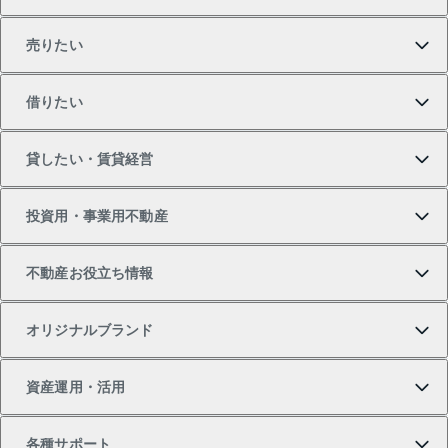
売りたい
買いたいTOP
借りたい
マンションの購入
売りたいTOP
貸したい・賃貸経営
新築・分譲マンションの購入
マンションの売却・査定
借りたいTOP
投資用・事業用不動産
中古マンションの購入
一戸建ての売却・査定
物件を借りる
貸したいTOP
不動産お役立ち情報
一戸建ての購入
土地の売却・査定
オフィス・店舗の賃貸
無料賃料査定
投資用・事業用不動産TOP
オリジナルブランド
新築一戸建ての購入
スピードAI査定
借りるときの流れ
マンション賃料データ
投資用不動産
不動産お役立ち情報
資産運用・活用
中古一戸建ての購入
不動産売却について
借りるガイド
賃貸管理プラン
事業用不動産
不動産AIアドバイザー Tellus Talk
当社売主リノベーションマンション
各種サポート