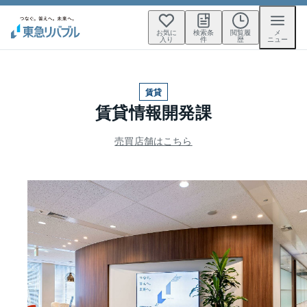
お気に
検索条
閲覧履
メ
入り
件
歴
ニュー
賃貸
賃貸情報開発課
売買店舗はこちら