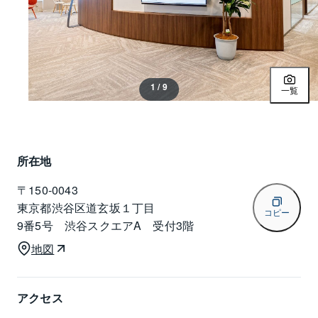
1 / 9
一覧
所在地
〒
150-0043
東京都渋谷区道玄坂１丁目
コピー
9番5号 渋谷スクエアA 受付3階
地図
アクセス