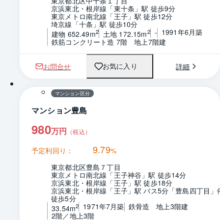
東京都北区中十条１丁目
京浜東北・根岸線「東十条」駅 徒歩9分
東京メトロ南北線「王子」駅 徒歩12分
埼京線「十条」駅 徒歩10分
-
1991年6月築
2
2
建物 652.49m
土地 172.15m
鉄筋コンクリート造 7階　地上7階建
お問合せ
詳細
お気に入り
1 / 0
間取り
マンション区分
マンション豊島
980
万円
（税込）
9.79
予定利回り：
%
東京都北区豊島７丁目
東京メトロ南北線「王子神谷」駅 徒歩14分
京浜東北・根岸線「王子」駅 徒歩18分
京浜東北・根岸線「王子」駅 バス5分「豊島四丁目」停
徒歩5分
1971年7月築
鉄骨造　地上3階建
2
33.54m
2階／地上3階