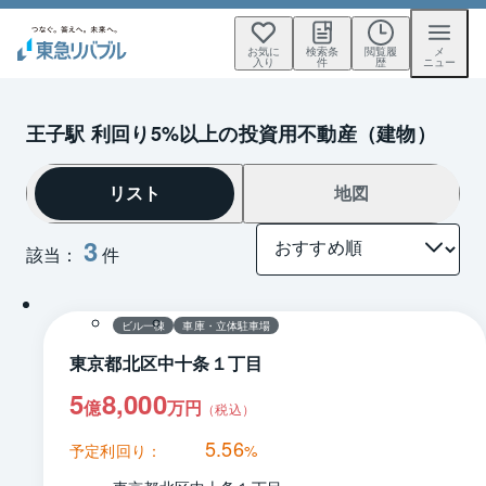
お気に
検索条
閲覧履
メ
入り
件
歴
ニュー
王子駅 利回り5%以上の投資用不動産（建物）
リスト
地図
3
該当：
件
1 / 0
間取り
ビル一棟
車庫・立体駐車場
東京都北区中十条１丁目
5
8,000
億
万円
（税込）
5.56
予定利回り：
%