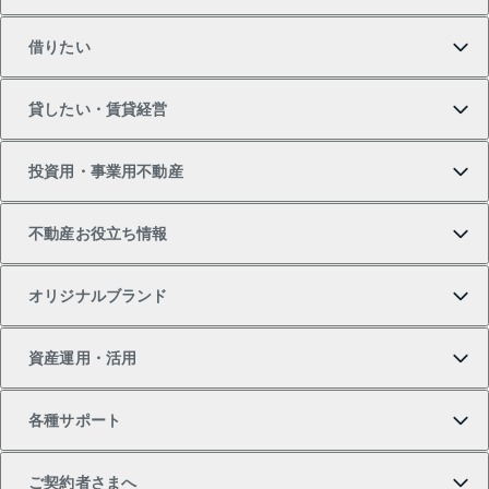
買いたいTOP
借りたい
マンションの購入
売りたいTOP
貸したい・賃貸経営
新築・分譲マンションの購入
マンションの売却・査定
借りたいTOP
投資用・事業用不動産
中古マンションの購入
一戸建ての売却・査定
物件を借りる
貸したいTOP
不動産お役立ち情報
一戸建ての購入
土地の売却・査定
オフィス・店舗の賃貸
無料賃料査定
投資用・事業用不動産TOP
オリジナルブランド
新築一戸建ての購入
スピードAI査定
借りるときの流れ
マンション賃料データ
投資用不動産
不動産お役立ち情報
資産運用・活用
中古一戸建ての購入
不動産売却について
借りるガイド
賃貸管理プラン
事業用不動産
不動産AIアドバイザー Tellus Talk
当社売主リノベーションマンション
各種サポート
一棟リノベーションマンション L`GENTE（ルジェン
土地の購入
不動産査定について
リロケーションについて
マンション投資
マンションライブラリー
等価交換事業
テ）
ご契約者さまへ