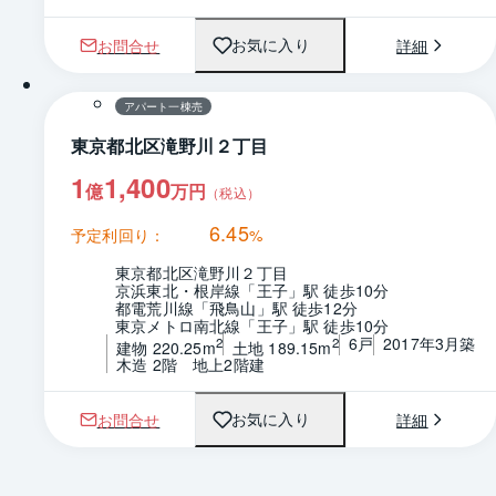
お問合せ
詳細
お気に入り
1 / 0
間取り
アパート一棟売
東京都北区滝野川２丁目
1
1,400
億
万円
（税込）
6.45
予定利回り：
%
東京都北区滝野川２丁目
京浜東北・根岸線「王子」駅 徒歩10分
都電荒川線「飛鳥山」駅 徒歩12分
東京メトロ南北線「王子」駅 徒歩10分
6戸
2017年3月築
2
2
建物 220.25m
土地 189.15m
木造 2階　地上2階建
お問合せ
詳細
お気に入り