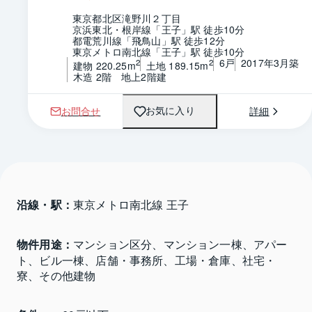
東京都北区滝野川２丁目
京浜東北・根岸線「王子」駅 徒歩10分
都電荒川線「飛鳥山」駅 徒歩12分
東京メトロ南北線「王子」駅 徒歩10分
6戸
2017年3月築
2
2
建物 220.25m
土地 189.15m
木造 2階　地上2階建
お問合せ
詳細
お気に入り
沿線・駅：
東京メトロ南北線 王子
物件用途：
マンション区分、マンション一棟、アパー
ト、ビル一棟、店舗・事務所、工場・倉庫、社宅・
寮、その他建物