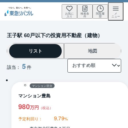
お気に
検索条
閲覧履
メ
入り
件
歴
ニュー
王子駅 60戸以下の投資用不動産（建物）
リスト
地図
5
該当：
件
1 / 0
間取り
マンション区分
マンション豊島
980
万円
（税込）
9.79
予定利回り：
%