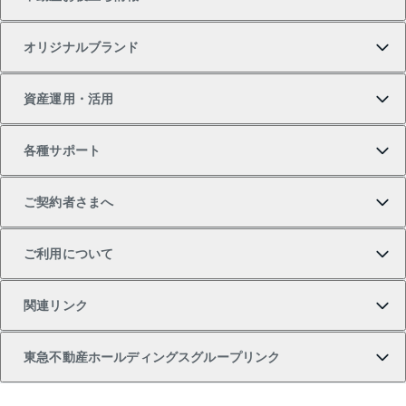
一戸建ての購入
土地の売却・査定
オフィス・店舗の賃貸
無料賃料査定
投資用・事業用不動産TOP
オリジナルブランド
新築一戸建ての購入
スピードAI査定
借りるときの流れ
マンション賃料データ
投資用不動産
不動産お役立ち情報
資産運用・活用
中古一戸建ての購入
不動産売却について
借りるガイド
賃貸管理プラン
事業用不動産
不動産AIアドバイザー Tellus Talk
当社売主リノベーションマンション
各種サポート
一棟リノベーションマンション L`GENTE（ルジェン
土地の購入
不動産査定について
リロケーションについて
マンション投資
マンションライブラリー
等価交換事業
テ）
ご契約者さまへ
不動産購入の流れ
売却サービス
貸すときの流れ
投資用マンション
人気マンションランキング
区分リノベーションマンション Lideas（リディアス）
不動産M&A
シニア向けサポート
ご利用について
投資用一棟レジデンスWELL SQUARE（ウェルスクエ
注目キーワード物件特集
不動産売却の流れ
貸すガイド
マンション一棟
暮らしに役立つ不動産メディア 「Lnote」
アセットマネジメント・出資
相続サポート
ご契約者さまサポートメニュー
ア）
関連リンク
購入ガイド
不動産買換えの流れ
アパート経営
不動産相場・不動産価格情報
不動産小口投資 LEGACIA（レガシア）
リフォームサポート
ご紹介・再契約特典
本人確認に関するお客様へのお願い
東急不動産ホールディングスグループリンク
売却ガイド
アパート投資用物件
不動産売却FAQ
入居者様専用-各種ご案内（賃貸）
金融商品取引について
すまいValue
多言語対応