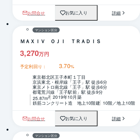
お問合せ
詳細
お気に入り
1 / 0
間取り
マンション区分
ＭＡＸＩＶ ＯＪＩ ＴＲＡＤＩＳ
3,270
万円
3.70
予定利回り：
%
東京都北区王子本町１丁目
京浜東北・根岸線「王子」駅 徒歩6分
東京メトロ南北線「王子」駅 徒歩6分
都電荒川線「王子駅前」駅 徒歩9分
2019年10月築
2
25.87m
鉄筋コンクリート造　地上10階建
10階／地上10階
お問合せ
詳細
お気に入り
1 / 0
間取り
マンション区分