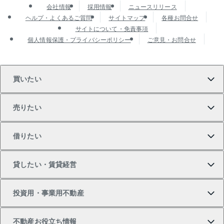
会社情報
採用情報
ニュースリリース
ヘルプ・よくあるご質問
サイトマップ
各種お問合せ
サイトについて・免責事項
個人情報保護・プライバシーポリシー
ご意見・お問合せ
買いたい
売りたい
買いたいTOP
借りたい
マンションの購入
売りたいTOP
貸したい・賃貸経営
新築・分譲マンションの購入
マンションの売却・査定
借りたいTOP
投資用・事業用不動産
中古マンションの購入
一戸建ての売却・査定
物件を借りる
貸したいTOP
不動産お役立ち情報