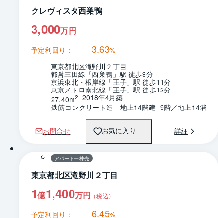
クレヴィスタ西巣鴨
3,000
万円
3.63
予定利回り：
%
東京都北区滝野川２丁目
都営三田線「西巣鴨」駅 徒歩9分
京浜東北・根岸線「王子」駅 徒歩11分
東京メトロ南北線「王子」駅 徒歩12分
2018年4月築
2
27.40m
鉄筋コンクリート造　地上14階建
9階／地上14階
お問合せ
詳細
お気に入り
1 / 0
間取り
アパート一棟売
東京都北区滝野川２丁目
1
1,400
億
万円
（税込）
6.45
予定利回り：
%