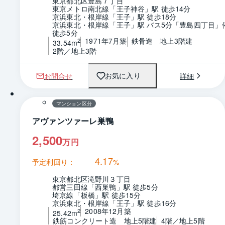
東京都北区豊島７丁目
東京メトロ南北線「王子神谷」駅 徒歩14分
京浜東北・根岸線「王子」駅 徒歩18分
京浜東北・根岸線「王子」駅 バス5分「豊島四丁目」停
徒歩5分
1971年7月築
鉄骨造　地上3階建
2
33.54m
2階／地上3階
お問合せ
詳細
お気に入り
1 / 0
間取り
マンション区分
アヴァンツァーレ巣鴨
2,500
万円
4.17
予定利回り：
%
東京都北区滝野川３丁目
都営三田線「西巣鴨」駅 徒歩5分
埼京線「板橋」駅 徒歩15分
京浜東北・根岸線「王子」駅 徒歩16分
2008年12月築
2
25.42m
鉄筋コンクリート造　地上5階建
4階／地上5階