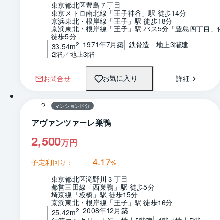
東京都北区豊島７丁目
東京メトロ南北線「王子神谷」駅 徒歩14分
京浜東北・根岸線「王子」駅 徒歩18分
京浜東北・根岸線「王子」駅 バス5分「豊島四丁目」停
徒歩5分
1971年7月築
鉄骨造　地上3階建
2
33.54m
2階／地上3階
お問合せ
詳細
お気に入り
1 / 0
間取り
マンション区分
アヴァンツァーレ巣鴨
2,500
万円
4.17
予定利回り：
%
東京都北区滝野川３丁目
都営三田線「西巣鴨」駅 徒歩5分
埼京線「板橋」駅 徒歩15分
京浜東北・根岸線「王子」駅 徒歩16分
2008年12月築
2
25.42m