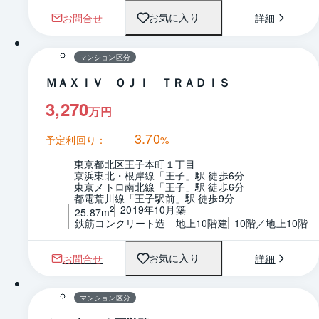
お問合せ
詳細
お気に入り
1 / 0
間取り
マンション区分
ＭＡＸＩＶ ＯＪＩ ＴＲＡＤＩＳ
3,270
万円
3.70
予定利回り：
%
東京都北区王子本町１丁目
京浜東北・根岸線「王子」駅 徒歩6分
東京メトロ南北線「王子」駅 徒歩6分
都電荒川線「王子駅前」駅 徒歩9分
2019年10月築
2
25.87m
鉄筋コンクリート造　地上10階建
10階／地上10階
お問合せ
詳細
お気に入り
1 / 0
間取り
マンション区分