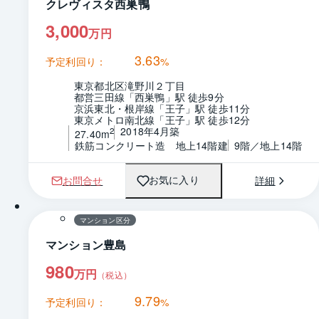
クレヴィスタ西巣鴨
3,000
万円
3.63
予定利回り：
%
東京都北区滝野川２丁目
都営三田線「西巣鴨」駅 徒歩9分
京浜東北・根岸線「王子」駅 徒歩11分
東京メトロ南北線「王子」駅 徒歩12分
2018年4月築
2
27.40m
鉄筋コンクリート造　地上14階建
9階／地上14階
お問合せ
詳細
お気に入り
1 / 0
間取り
マンション区分
マンション豊島
980
万円
（税込）
9.79
予定利回り：
%