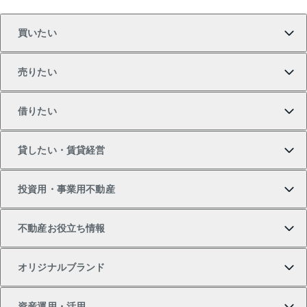
買いたい
売りたい
買いたいTOP
借りたい
マンションの購入
売りたいTOP
貸したい・賃貸経営
新築・分譲マンションの購入
マンションの売却・査定
借りたいTOP
投資用・事業用不動産
中古マンションの購入
一戸建ての売却・査定
物件を借りる
貸したいTOP
不動産お役立ち情報
一戸建ての購入
土地の売却・査定
オフィス・店舗の賃貸
無料賃料査定
投資用・事業用不動産TOP
オリジナルブランド
新築一戸建ての購入
スピードAI査定
借りるときの流れ
マンション賃料データ
投資用不動産
不動産お役立ち情報
資産運用・活用