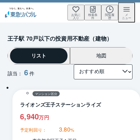
お気に
検索条
閲覧履
メ
入り
件
歴
ニュー
王子駅 70戸以下の投資用不動産（建物）
リスト
地図
6
該当：
件
1 / 0
間取り
マンション区分
ライオンズ王子ステーションライズ
6,940
万円
3.80
予定利回り：
%