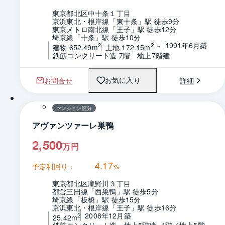
東京都北区中十条１丁目
京浜東北・根岸線「東十条」駅 徒歩9分
東京メトロ南北線「王子」駅 徒歩12分
埼京線「十条」駅 徒歩10分
-
1991年6月築
2
2
建物 652.49m
土地 172.15m
鉄筋コンクリート造 7階　地上7階建
お問合せ
詳細
お気に入り
1 / 0
間取り
マンション区分
アヴァンツァーレ巣鴨
2,500
万円
4.17
予定利回り：
%
東京都北区滝野川３丁目
都営三田線「西巣鴨」駅 徒歩5分
埼京線「板橋」駅 徒歩15分
京浜東北・根岸線「王子」駅 徒歩16分
2008年12月築
2
25.42m