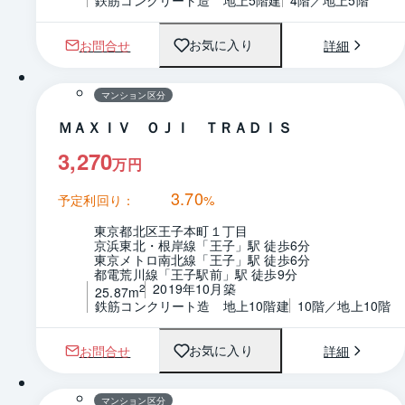
鉄筋コンクリート造　地上5階建
4階／地上5階
お問合せ
詳細
お気に入り
1 / 0
間取り
マンション区分
ＭＡＸＩＶ ＯＪＩ ＴＲＡＤＩＳ
3,270
万円
3.70
予定利回り：
%
東京都北区王子本町１丁目
京浜東北・根岸線「王子」駅 徒歩6分
東京メトロ南北線「王子」駅 徒歩6分
都電荒川線「王子駅前」駅 徒歩9分
2019年10月築
2
25.87m
鉄筋コンクリート造　地上10階建
10階／地上10階
お問合せ
詳細
お気に入り
1 / 0
間取り
マンション区分