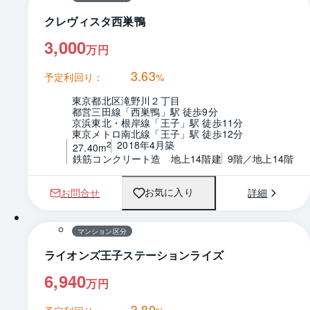
クレヴィスタ西巣鴨
3,000
万円
3.63
予定利回り：
%
東京都北区滝野川２丁目
都営三田線「西巣鴨」駅 徒歩9分
京浜東北・根岸線「王子」駅 徒歩11分
東京メトロ南北線「王子」駅 徒歩12分
2018年4月築
2
27.40m
鉄筋コンクリート造　地上14階建
9階／地上14階
お問合せ
詳細
お気に入り
1 / 0
間取り
マンション区分
ライオンズ王子ステーションライズ
6,940
万円
3.80