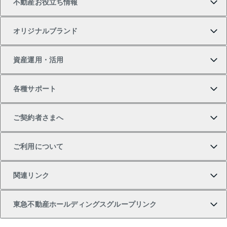
不動産お役立ち情報
一戸建ての購入
土地の売却・査定
オフィス・店舗の賃貸
無料賃料査定
投資用・事業用不動産TOP
オリジナルブランド
新築一戸建ての購入
スピードAI査定
借りるときの流れ
マンション賃料データ
投資用不動産
不動産お役立ち情報
資産運用・活用
中古一戸建ての購入
不動産売却について
借りるガイド
賃貸管理プラン
事業用不動産
不動産AIアドバイザー Tellus Talk
当社売主リノベーションマンション
各種サポート
一棟リノベーションマンション L`GENTE（ルジェン
土地の購入
不動産査定について
リロケーションについて
マンション投資
マンションライブラリー
等価交換事業
テ）
ご契約者さまへ
不動産購入の流れ
売却サービス
貸すときの流れ
投資用マンション
人気マンションランキング
区分リノベーションマンション Lideas（リディアス）
不動産M&A
シニア向けサポート
ご利用について
投資用一棟レジデンスWELL SQUARE（ウェルスクエ
注目キーワード物件特集
不動産売却の流れ
貸すガイド
マンション一棟
暮らしに役立つ不動産メディア 「Lnote」
アセットマネジメント・出資
相続サポート
ご契約者さまサポートメニュー
ア）
関連リンク
購入ガイド
不動産買換えの流れ
アパート経営
不動産相場・不動産価格情報
不動産小口投資 LEGACIA（レガシア）
リフォームサポート
ご紹介・再契約特典
本人確認に関するお客様へのお願い
東急不動産ホールディングスグループリンク
売却ガイド
アパート投資用物件
不動産売却FAQ
入居者様専用-各種ご案内（賃貸）
金融商品取引について
すまいValue
多言語対応