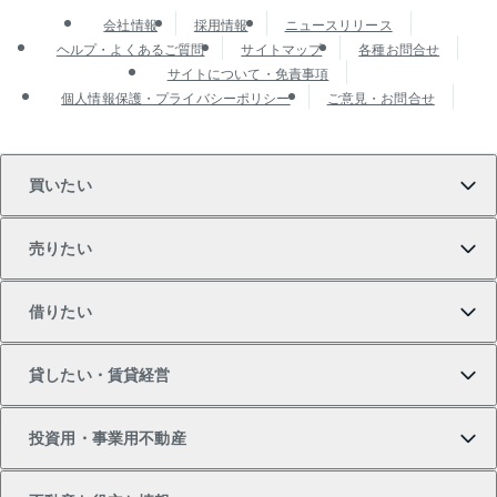
会社情報
採用情報
ニュースリリース
ヘルプ・よくあるご質問
サイトマップ
各種お問合せ
サイトについて・免責事項
個人情報保護・プライバシーポリシー
ご意見・お問合せ
買いたい
売りたい
買いたいTOP
借りたい
マンションの購入
売りたいTOP
貸したい・賃貸経営
新築・分譲マンションの購入
マンションの売却・査定
借りたいTOP
投資用・事業用不動産
中古マンションの購入
一戸建ての売却・査定
物件を借りる
貸したいTOP