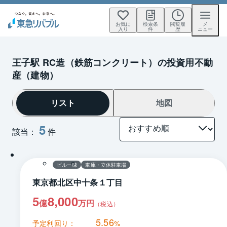
お気に
検索条
閲覧履
メ
入り
件
歴
ニュー
王子駅 RC造（鉄筋コンクリート）の投資用不動
産（建物）
リスト
地図
5
該当：
件
1 / 0
間取り
ビル一棟
車庫・立体駐車場
東京都北区中十条１丁目
5
8,000
億
万円
（税込）
5.56
予定利回り：
%