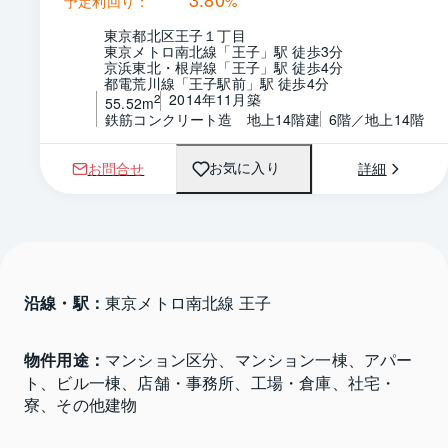
予定利回り：
%
東京都北区王子１丁目
東京メトロ南北線「王子」駅 徒歩3分
京浜東北・根岸線「王子」駅 徒歩4分
都電荒川線「王子駅前」駅 徒歩4分
2014年11月築
2
55.52m
鉄筋コンクリート造　地上14階建
6階／地上14階
お問合せ
詳細
お気に入り
沿線・駅：
東京メトロ南北線 王子
物件用途：
マンション区分、マンション一棟、アパー
ト、ビル一棟、店舗・事務所、工場・倉庫、社宅・
寮、その他建物