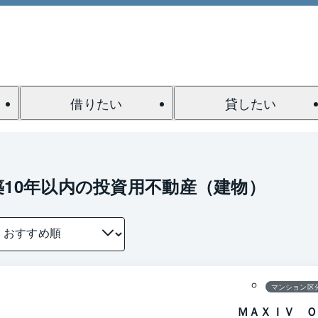
借りたい
貸したい
築10年以内の投資用不動産（建物）
1 / 0
間取り
マンション区
ＭＡＸＩＶ Ｏ