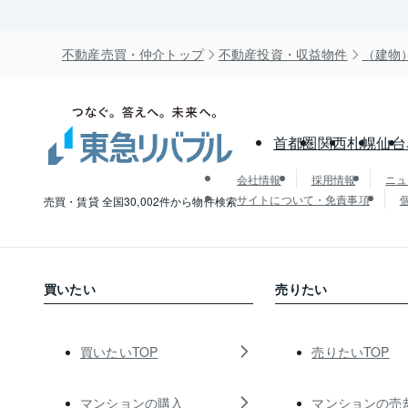
不動産売買・仲介トップ
不動産投資・収益物件
（建物
首都圏
関西
札幌
仙台
会社情報
採用情報
ニュ
サイトについて・免責事項
売買・賃貸 全国30,002件から物件検索
買いたい
売りたい
買いたいTOP
売りたいTOP
マンションの購入
マンションの売