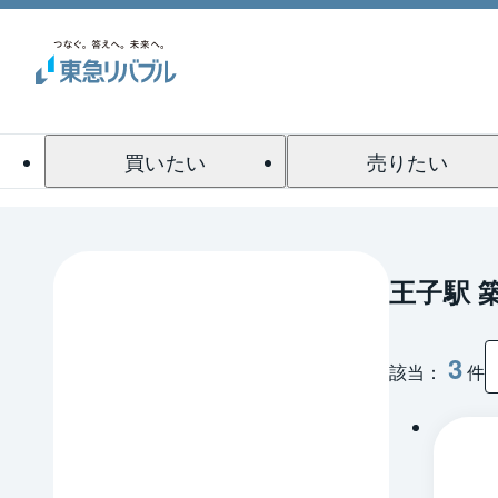
買いたい
売りたい
王子駅 
3
該当：
件