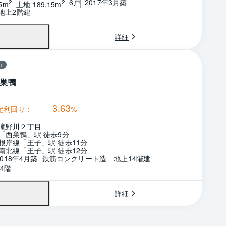
6戸
2017年3月築
2
2
5m
土地 189.15m
　地上2階建
詳細
分
巣鴨
3.63
定利回り：
%
滝野川２丁目
「西巣鴨」駅 徒歩9分
根岸線「王子」駅 徒歩11分
南北線「王子」駅 徒歩12分
2018年4月築
鉄筋コンクリート造　地上14階建
4階
詳細