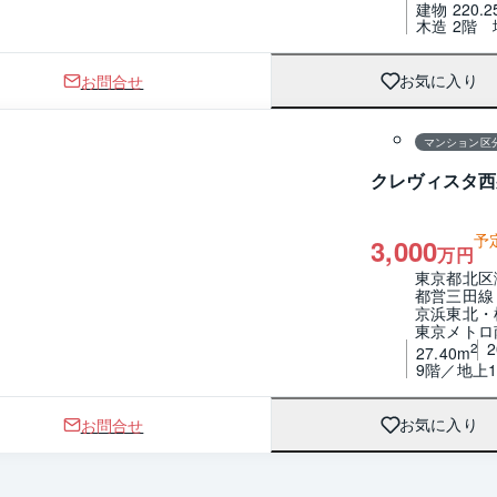
建物 220.2
木造 2階
お問合せ
お気に入り
1 / 0
間取り
マンション区
クレヴィスタ西
予
3,000
万円
東京都北区
都営三田線
京浜東北・
東京メトロ
2
27.40m
9階／地上1
お問合せ
お気に入り