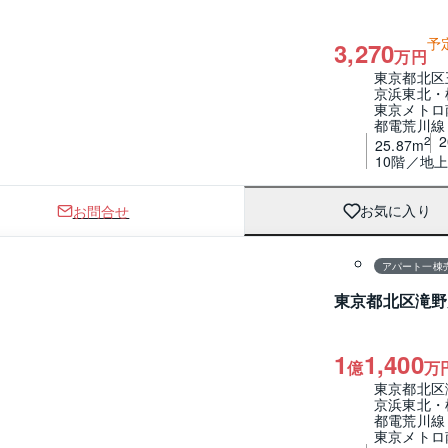
予
3,270
万円
東京都北区
京浜東北・
東京メトロ
都電荒川線
2
25.87m
10階／地上
お問合せ
お気に入り
1 / 0
間取り
アパート一棟
東京都北区滝野
1
1,400
億
万
東京都北区
京浜東北・
都電荒川線
東京メトロ