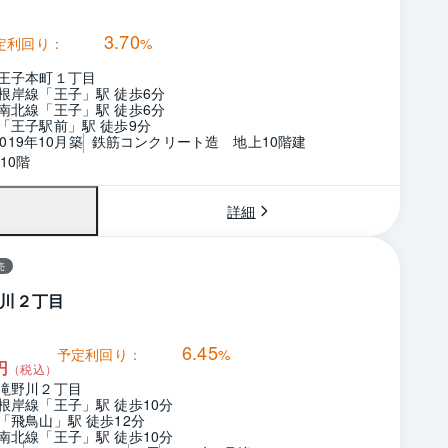
3.70
定利回り：
%
王子本町１丁目
根岸線「王子」駅 徒歩6分
南北線「王子」駅 徒歩6分
「王子駅前」駅 徒歩9分
2019年10月築
鉄筋コンクリート造　地上10階建
10階
詳細
売
川２丁目
6.45
予定利回り：
%
円
（税込）
滝野川２丁目
根岸線「王子」駅 徒歩10分
「飛鳥山」駅 徒歩12分
南北線「王子」駅 徒歩10分