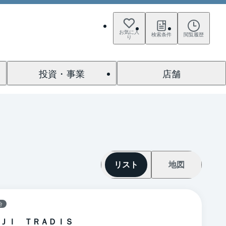
お気に入
検索条件
閲覧履歴
り
投資・事業
店舗
リスト
地図
分
ＪＩ ＴＲＡＤＩＳ