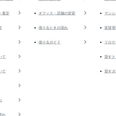
・査定
オフィス・店舗の賃貸
マンシ
定
借りるときの流れ
賃貸管
借りるガイド
リロケ
いて
貸すと
いて
貸すガ
れ
流れ