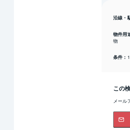
沿線・
物件用
物
条件：
この
メール