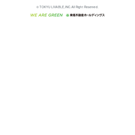
English
繁体中文
簡体中文
これからご結婚される方に東急百貨店のブライダルク
© TOKYU LIVABLE,INC.All Right Reserved.
収益物件
不動産コラム・ニュース
東急こすもす会「こすもすWeb」
東急リバブル ソーシャルメディアポリシー
東急不動産
ラブ
ご意見・お問い合わせ（金融商品取引専用の相談・お
人材サービスのご用命は 東急リバブルスタッフ株式会
ビル購入（ビル一棟）
不動産用語集
東急コミュニティー
問い合わせ窓口）
社まで
投資用不動産の売却査定
不動産なんでもネット相談室
保険募集におけるプライバシー・ポリシー
東北の逸品を贈ります 東北すぐれものセレクション
東急リバブル
ダイレクトメール（郵送物）・Eメールなどの送付停
事業用不動産の売却査定
住まいの税金
民泊の開業・運営のご相談は「ReINN株式会社」まで
東急住宅リース
止について
海外不動産
物件一括検索（購入＆賃貸）
宅地建物取引業者の皆様へ
学生情報センター（ナジック）
グループの一覧をもっと見る