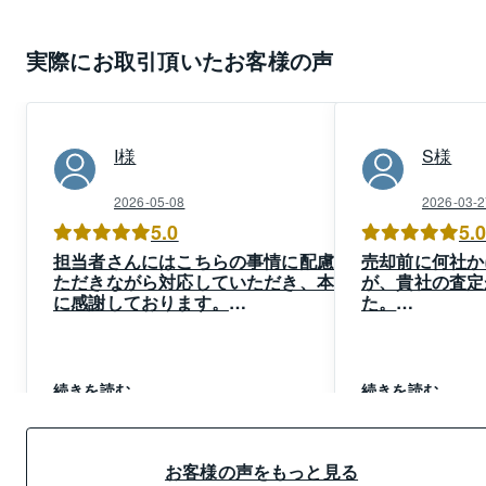
実際にお取引頂いたお客様の声
I
様
S
様
2026-05-08
2026-03-2
5.0
5.
担当者さんにはこちらの事情に配慮い
売却前に何社か
ただきながら対応していただき、本当
が、貴社の査定
に感謝しております。
た。
また、適宜連絡をくれていたので何の
また、正式に売
不安もなく、満足のいく買い替えをす
な対応で良かっ
ることが出来ました。
本当にありがとうございました。
続きを読む
続きを読む
今後、私自身がお世話になることは無
いかもしれませんが、不動産のことで
知人から相談を受けた際には、担当者
さんをご紹介させていただきます。
お客様の声をもっと見る