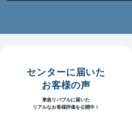
応させて頂きます。

「専門性」×「スピード」×「最適提案」の「総合力」
で、必ず地域のお客様のお役に立ちますので、まずは
お気軽にご来店、ご相談くださいませ。スタッフ一
同、心よりお待ち申し上げております。

【このようなご相談ございませんでしょうか？】

・不動産を売却する際のサービスを教えて欲しい

・住み替えをしたいが、進め方が分からない

・将来の売却に備えて、今の資産価値が知りたい（無
料査定実施中）

センターに届いた
・将来の資産形成に備えて事業用不動産を探したい

・投資用不動産を所有しているが、収益が上がらない
お客様の声
ので売却したい

・工場・事務所等を閉鎖して売却したいが何の手続き
東急リバブルに届いた
が必要か？

リアルなお客様評価を公開中！
・借地権（底地権）を相続し、管理が面倒なため資金
化したい

・共有不動産の相続についてどのように進めたらよい
か？
