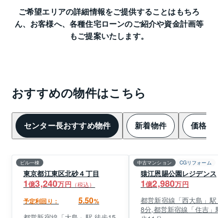
ご希望エリアの詳細情報をご提供することはもちろ
ん、
お客様へ、各種住宅ローンのご紹介や資金計画等
もご提案いたします。
おすすめの物件はこちら
センター長おすすめ物件
新着物件
価格変
ビル一棟
中古マンション
CGリフォーム
東京都江東区北砂４丁目
猿江恩賜公園レジデンス
1
3,240
1
2,980
億
万円
億
万円
（税込）
5.50
都営新宿線「西大島」駅
予定利回り：
%
8分,都営新宿線「住吉」
都営新宿線「大島」駅 徒歩15