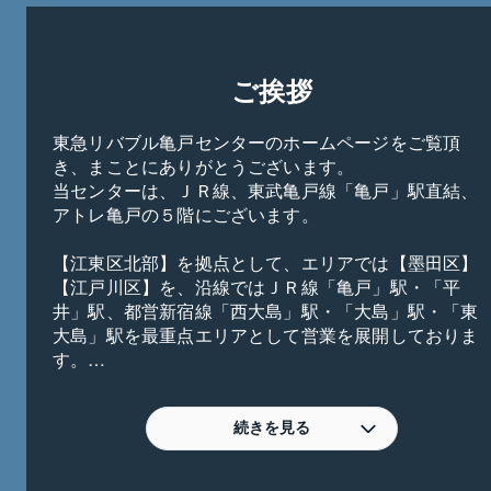
ご挨拶
東急リバブル亀戸センターのホームページをご覧頂
き、まことにありがとうございます。

当センターは、ＪＲ線、東武亀戸線「亀戸」駅直結、
アトレ亀戸の５階にございます。

【江東区北部】を拠点として、エリアでは【墨田区】
【江戸川区】を、沿線ではＪＲ線「亀戸」駅・「平
井」駅、都営新宿線「西大島」駅・「大島」駅・「東
大島」駅を最重点エリアとして営業を展開しておりま
す。

スタッフ全員がお客様に「寄り添う」営業を心がけ、
マンションや土地・戸建のご売却・ご購入はもちろ
ん、お住み替え・投資運用・資産活用・相続・空地空
続きを見る
家・底地借地・任意売却等、お客様の様々なご相談、
お悩みに対して、経験豊富なスタッフが誠心誠意ご対