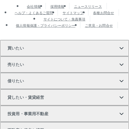
会社情報
採用情報
ニュースリリース
ヘルプ・よくあるご質問
サイトマップ
各種お問合せ
サイトについて・免責事項
個人情報保護・プライバシーポリシー
ご意見・お問合せ
買いたい
売りたい
買いたいTOP
借りたい
マンションの購入
売りたいTOP
貸したい・賃貸経営
新築・分譲マンションの購入
マンションの売却・査定
借りたいTOP
投資用・事業用不動産
中古マンションの購入
一戸建ての売却・査定
物件を借りる
貸したいTOP