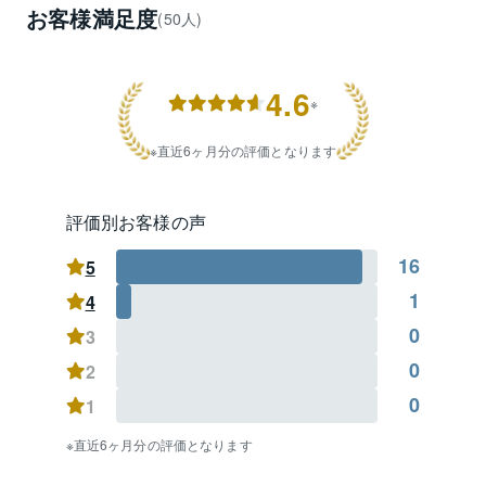
・リースバックについて教えてほしい

お客様満足度
(50人)
・所有している持分だけ売買できないか？

・親族、知人が不動産に関することで困っているので
紹介したい　等

4.6
※
不動産に関する様々なご相談を日々承っておりますの
で、お気軽にご相談下さいませ。

直近6ヶ月分の評価となります
【亀戸センター重点営業エリア】

■江東区■

評価別お客様の声
亀戸１～９丁目

16
大島１～９丁目

5
■江戸川区■

1
4
平井１～９丁目

0
3
小松川１～４丁目

■墨田区■

0
2
立花１～６丁目
0
1
直近6ヶ月分の評価となります