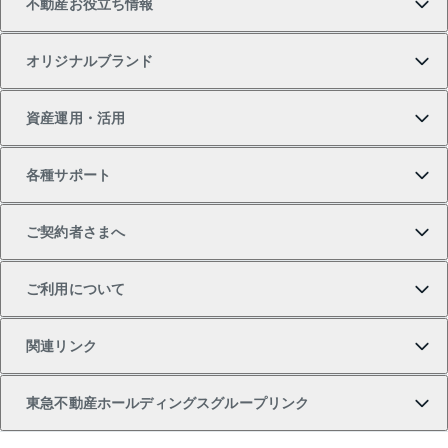
不動産お役立ち情報
一戸建ての購入
土地の売却・査定
オフィス・店舗の賃貸
無料賃料査定
投資用・事業用不動産TOP
オリジナルブランド
新築一戸建ての購入
スピードAI査定
借りるときの流れ
マンション賃料データ
投資用不動産
不動産お役立ち情報
資産運用・活用
中古一戸建ての購入
不動産売却について
借りるガイド
賃貸管理プラン
事業用不動産
不動産AIアドバイザー Tellus Talk
当社売主リノベーションマンション
各種サポート
一棟リノベーションマンション L`GENTE（ルジェン
土地の購入
不動産査定について
リロケーションについて
マンション投資
マンションライブラリー
等価交換事業
テ）
ご契約者さまへ
不動産購入の流れ
売却サービス
貸すときの流れ
投資用マンション
人気マンションランキング
区分リノベーションマンション Lideas（リディアス）
不動産M&A
シニア向けサポート
ご利用について
投資用一棟レジデンスWELL SQUARE（ウェルスクエ
注目キーワード物件特集
不動産売却の流れ
貸すガイド
マンション一棟
暮らしに役立つ不動産メディア 「Lnote」
アセットマネジメント・出資
相続サポート
ご契約者さまサポートメニュー
ア）
関連リンク
購入ガイド
不動産買換えの流れ
アパート経営
不動産相場・不動産価格情報
不動産小口投資 LEGACIA（レガシア）
リフォームサポート
ご紹介・再契約特典
本人確認に関するお客様へのお願い
東急不動産ホールディングスグループリンク
売却ガイド
アパート投資用物件
不動産売却FAQ
入居者様専用-各種ご案内（賃貸）
金融商品取引について
すまいValue
多言語対応