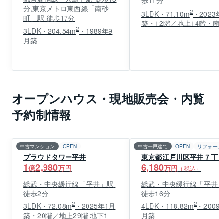
歩11分
分,東京メトロ東西線「南砂
2
3LDK・71.10m
・2023
町」駅 徒歩17分
築・12階／地上14階・
2
3LDK・204.54m
・1989年9
月築
オープンハウス・現地販売会・内覧
予約制情報
中古マンション
OPEN
中古一戸建て
OPEN
リフォー
プラウドタワー平井
東京都江戸川区平井７丁
1
2,980
6,180
億
万円
万円
（税込）
総武・中央緩行線「平井」駅 
総武・中央緩行線「平井」
徒歩2分
徒歩16分
2
2
3LDK・72.08m
・2025年1月
4LDK・118.82m
・200
築・20階／地上29階 地下1
月築