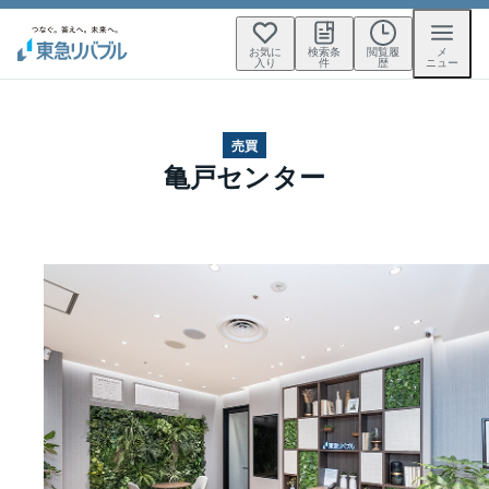
お気に
検索条
閲覧履
メ
入り
件
歴
ニュー
売買
亀戸センター