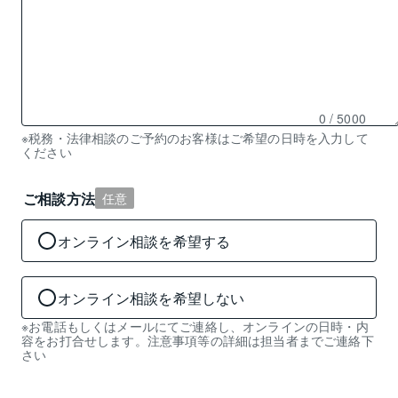
0
/ 5000
残
※税務・法律相談のご予約のお客様はご希望の日時を入力して
ください
り
0
文
ご相談方法
任意
字
入
オンライン相談を希望する
力
可
能
オンライン相談を希望しない
※お電話もしくはメールにてご連絡し、オンラインの日時・内
容をお打合せします。注意事項等の詳細は担当者までご連絡下
さい