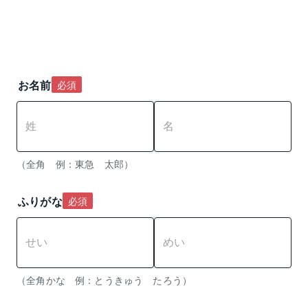
お名前
必須
（全角　例：東急　太郎）
ふりがな
必須
（全角かな　例：とうきゅう　たろう） 