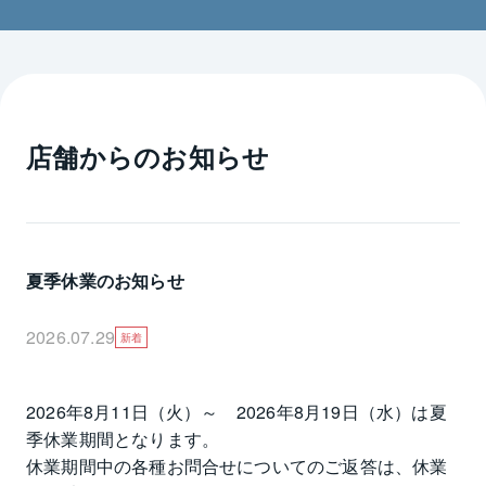
・引越ししたいけどエリアについて相談したい。
・事業用物件の貸出しを検討してる。
東急のブランドを生かした豊富な情報と経験豊かなス
タッフがお部屋探しだけでなく、店舗、事務所をお探
しのお客様、ご自宅を貸されたいオーナー様や管理替
店舗からのお知らせ
えをご検討のオーナー様など、様々なご要望にお応え
いたします。
ご来店心よりお待ちしております。
夏季休業のお知らせ
2026.07.29
新着
2026年8月11日（火）～　2026年8月19日（水）は夏
季休業期間となります。

休業期間中の各種お問合せについてのご返答は、休業