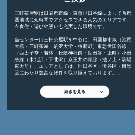
三軒茶屋駅は田園都市線・東急世田谷線によって首都
圏地域に短時間でアクセスできる人気のエリアです。
衣食住・遊びや憩いも充実した環境です。
当センターは三軒茶屋駅を中心に、田園都市線（池尻
大橋・三軒茶屋・駒沢大学・桜新町）東急世田谷線
（西太子堂・若林・松陰神社前・世田谷・上町）小田
急線（東北沢・下北沢）京王井の頭線（池ノ上・駒場
東大前）、エリアとしては、世田谷区・渋谷区・目黒
区にわたり豊富な物件を取り揃えております。
【こんなご相談をお待ちしております】
・相続した不動産の活用に困っている。リフォームし
続きを見る
て貸す？建て直す？売れるのかな？
・転勤になったので数年間だけ賃貸で貸し出したい。
・アパート経営・不動産投資に興味がある。賃貸する
ならどんなマンションを買えばいいの？
・他社に賃貸を任せているが不満がある。管理を見直
したい。