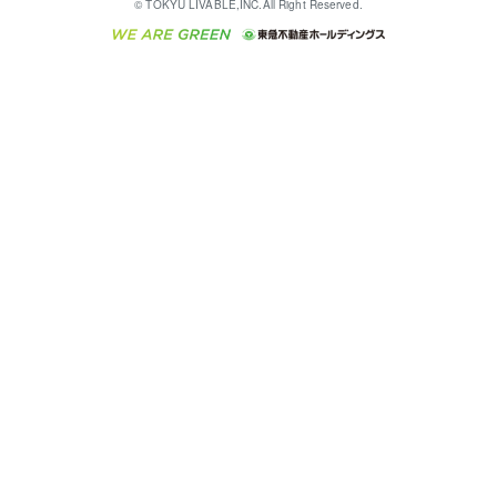
© TOKYU LIVABLE,INC.All Right Reserved.
収益物件
不動産コラム・ニュース
東急こすもす会「こすもすWeb」
東急リバブル ソーシャルメディアポリシー
東急不動産
ラブ
ご意見・お問い合わせ（金融商品取引専用の相談・お
人材サービスのご用命は 東急リバブルスタッフ株式会
ビル購入（ビル一棟）
不動産用語集
東急コミュニティー
問い合わせ窓口）
社まで
投資用不動産の売却査定
不動産なんでもネット相談室
保険募集におけるプライバシー・ポリシー
東北の逸品を贈ります 東北すぐれものセレクション
東急リバブル
ダイレクトメール（郵送物）・Eメールなどの送付停
事業用不動産の売却査定
住まいの税金
民泊の開業・運営のご相談は「ReINN株式会社」まで
東急住宅リース
止について
海外不動産
物件一括検索（購入＆賃貸）
宅地建物取引業者の皆様へ
学生情報センター（ナジック）
グループの一覧をもっと見る