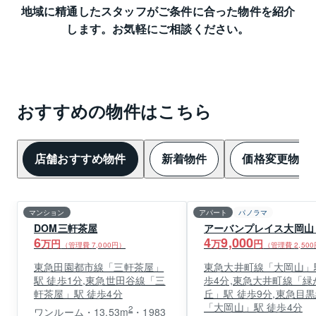
地域に精通したスタッフがご条件に合った物件を紹介
します。お気軽にご相談ください。
おすすめの物件はこちら
店舗おすすめ物件
新着物件
価格変更物件
マンション
アパート
パノラマ
DOM三軒茶屋
アーバンプレイス大岡山
6
4
9,000
万円
万
円
（管理費
7,000
円）
（管理費
2,500
東急田園都市線「三軒茶屋」
東急大井町線「大岡山」
駅 徒歩1分,東急世田谷線「三
歩4分,東急大井町線「緑
軒茶屋」駅 徒歩4分
丘」駅 徒歩9分,東急目
「大岡山」駅 徒歩4分
2
ワンルーム・13.53m
・1983