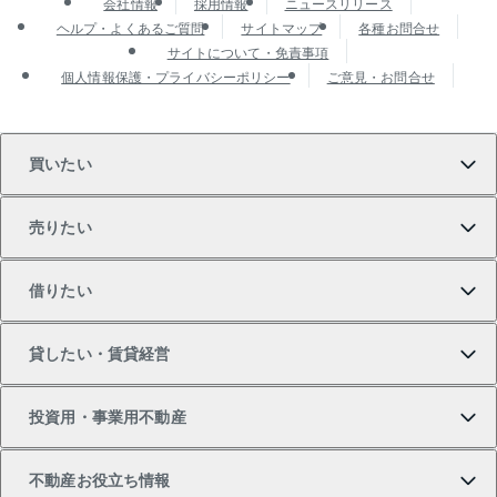
会社情報
採用情報
ニュースリリース
ヘルプ・よくあるご質問
サイトマップ
各種お問合せ
サイトについて・免責事項
個人情報保護・プライバシーポリシー
ご意見・お問合せ
買いたい
売りたい
買いたいTOP
借りたい
マンションの購入
売りたいTOP
貸したい・賃貸経営
新築・分譲マンションの購入
マンションの売却・査定
借りたいTOP
投資用・事業用不動産
中古マンションの購入
一戸建ての売却・査定
物件を借りる
貸したいTOP
不動産お役立ち情報
一戸建ての購入
土地の売却・査定
オフィス・店舗の賃貸
無料賃料査定
投資用・事業用不動産TOP