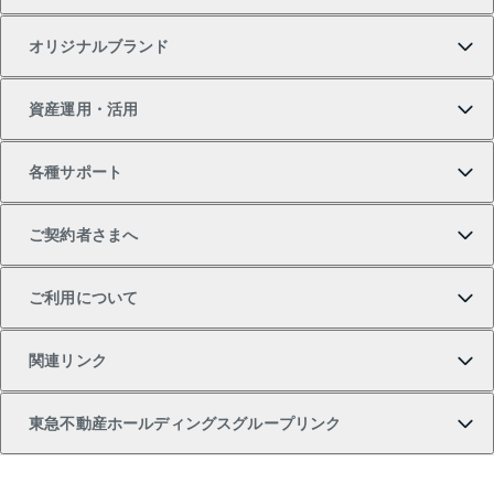
オリジナルブランド
新築一戸建ての購入
スピードAI査定
借りるときの流れ
マンション賃料データ
投資用不動産
不動産お役立ち情報
資産運用・活用
中古一戸建ての購入
不動産売却について
借りるガイド
賃貸管理プラン
事業用不動産
不動産AIアドバイザー Tellus Talk
当社売主リノベーションマンション
各種サポート
一棟リノベーションマンション L`GENTE（ルジェン
土地の購入
不動産査定について
リロケーションについて
マンション投資
マンションライブラリー
等価交換事業
テ）
ご契約者さまへ
不動産購入の流れ
売却サービス
貸すときの流れ
投資用マンション
人気マンションランキング
区分リノベーションマンション Lideas（リディアス）
不動産M&A
シニア向けサポート
ご利用について
投資用一棟レジデンスWELL SQUARE（ウェルスクエ
注目キーワード物件特集
不動産売却の流れ
貸すガイド
マンション一棟
暮らしに役立つ不動産メディア 「Lnote」
アセットマネジメント・出資
相続サポート
ご契約者さまサポートメニュー
ア）
関連リンク
購入ガイド
不動産買換えの流れ
アパート経営
不動産相場・不動産価格情報
不動産小口投資 LEGACIA（レガシア）
リフォームサポート
ご紹介・再契約特典
本人確認に関するお客様へのお願い
東急不動産ホールディングスグループリンク
売却ガイド
アパート投資用物件
不動産売却FAQ
入居者様専用-各種ご案内（賃貸）
金融商品取引について
すまいValue
多言語対応
English
繁体中文
簡体中文
これからご結婚される方に東急百貨店のブライダルク