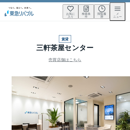
お気に
検索条
閲覧履
メ
入り
件
歴
ニュー
賃貸
三軒茶屋センター
売買店舗はこちら