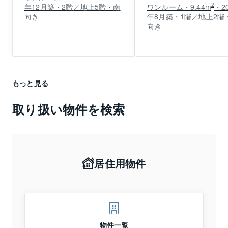
2
年12月築・2階／地上5階・南
ワンルーム・9.44m
・2
向き
年8月築・1階／地上2階
向き
もっと見る
取り扱い物件を検索
居住用物件
物件一覧