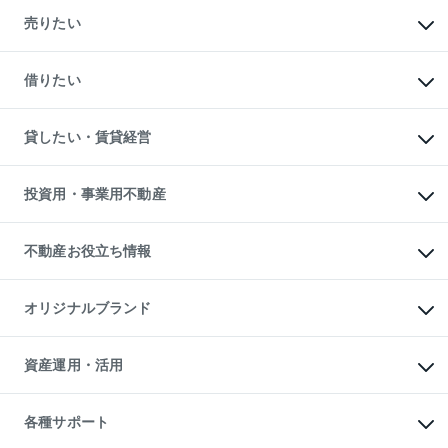
マンションの購入
新築・分譲マンションの購入
売りたい
中古マンションの購入
一戸建ての購入
マンションの売却・査定
新築一戸建ての購入
一戸建ての売却・査定
借りたい
中古一戸建ての購入
土地の売却・査定
土地の購入
スピードAI査定
不動産購入の流れ
物件を借りる
不動産売却について
注目キーワード物件特集
オフィス・店舗の賃貸
貸したい・賃貸経営
不動産査定について
購入ガイド
借りるときの流れ
売却サービス
借りるガイド
不動産売却の流れ
無料賃料査定
多言語対応
不動産買換えの流れ
マンション賃料データ
投資用・事業用不動産
売却ガイド
賃貸管理プラン
English
繁体中文
簡体中文
リロケーションについて
投資用不動産
貸すときの流れ
事業用不動産
不動産お役立ち情報
貸すガイド
マンション投資
投資用マンション
不動産AIアドバイザー Tellus Talk
マンション一棟
マンションライブラリー
オリジナルブランド
アパート経営
人気マンションランキング
アパート投資用物件
暮らしに役立つ不動産メディア

収益物件
当社売主リノベーションマンション
「Lnote」
ビル購入（ビル一棟）
一棟リノベーションマンション

資産運用・活用
不動産相場・不動産価格情報
投資用不動産の売却査定
L`GENTE（ルジェンテ）
不動産売却FAQ
事業用不動産の売却査定
区分リノベーションマンション

不動産コラム・ニュース
等価交換事業
海外不動産
Lideas（リディアス）
不動産用語集
不動産M&A
各種サポート
投資用一棟レジデンスWELL

不動産なんでもネット相談室
アセットマネジメント・出資
SQUARE（ウェルスクエア）
住まいの税金