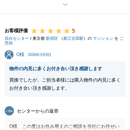
に楽しくお取引することができました。
また不動産に関することでご相談がございましたら、
お気軽にご連絡くださいませ。
5
今後とも宜しくお願いいたします。
お客様評価
目白センター
/ 東京都
新宿区
（
新江古田駅
）の
マンション
を
ご
売却
O様
O様
2026年3月9日
閉じる
物件の内見に多くお付き合い頂き感謝します
買換でしたが、ご担当者様には購入物件の内見に多く
お付き合い頂き感謝します。
東急リバブル
センターからの返答
O様、この度はお住み替えのご相談を当社にお任せい