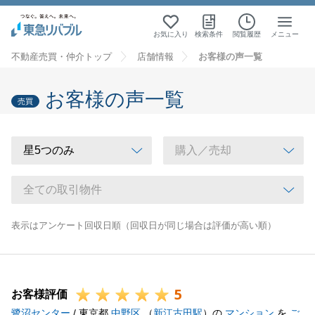
お気に入り
検索条件
閲覧履歴
メニュー
不動産売買・仲介トップ
店舗情報
お客様の声一覧
お客様の声一覧
売買
表示はアンケート回収日順（回収日が同じ場合は評価が高い順）
5
お客様評価
鷺沼センター
/ 東京都
中野区
（
新江古田駅
）の
マンション
を
ご