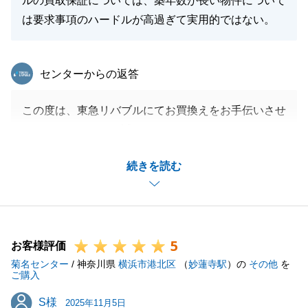
ルの買取保証については、築年数が長い物件について
は要求事項のハードルが高過ぎて実用的ではない。
東急リバブル
センターからの返答
この度は、東急リバブルにてお買換えをお手伝いさせ
ていただきまして、誠にありがとうございました。
Ｏ様には、東横線から中央線へのお買換えと移動距離
続きを読む
が長い中、何度も足を運んでいただきまして、スムー
ズにお手続きを進めることができましたこと、お礼申
し上げます。
また細かな部分まで、Ｏ様に把握、確認していただ
5
き、助けていただきまして、ありがとうございまし
お客様評価
菊名センター
た。
/ 神奈川県
横浜市港北区
（
妙蓮寺駅
）の
その他
を
ご購入
ご指摘の点、弊社の売却保証のご利用がいただけず、
S様
S様
大変申し訳ございませんでした。
2025年11月5日