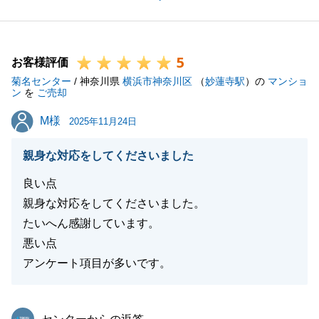
その中でもI様には迅速にご対応いただきました。I様
のご尽力のおかげで今回のお買換えがスムーズに行え
たと思っております。誠にありがとうございました。
5
今後とも何かお困りのことがございましたらお気軽に
お客様評価
菊名センター
ご連絡いただければ幸いです。
/ 神奈川県
横浜市神奈川区
（
妙蓮寺駅
）の
マンショ
ン
を
ご売却
何卒宜しくお願いいたします。
M様
M様
2025年11月24日
親身な対応をしてくださいました
閉じる
良い点
親身な対応をしてくださいました。
たいへん感謝しています。
悪い点
アンケート項目が多いです。
東急リバブル