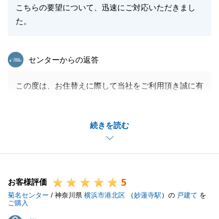
こちらの要望について、迅速にご対応いただきまし
た。
東急リバブル
センターからの返答
この度は、お住替えに際して当社をご利用頂き誠に有
難うございます。
お子様が産まれる前にご来店頂き産まれた後も私にお
続きを読む
声がけいただけたこと非常に嬉しかったです。
いろいろとご紹介させて頂いた中で、最終的にご条件
に合う物件が見つかり私も安心致しました。
また何かお手伝いできることがありましたらお気軽に
5
ご連絡頂ければと思います。この度は、有難うござい
お客様評価
菊名センター
ました。
/ 神奈川県
横浜市港北区
（
妙蓮寺駅
）の
戸建て
を
ご購入
I様