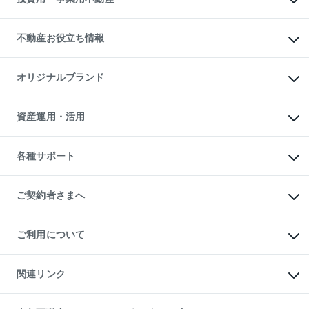
売却ガイド
賃貸管理プラン
English
繁体中文
簡体中文
リロケーションについて
投資用不動産
貸すときの流れ
事業用不動産
不動産お役立ち情報
貸すガイド
マンション投資
投資用マンション
不動産AIアドバイザー Tellus Talk
マンション一棟
マンションライブラリー
オリジナルブランド
アパート経営
人気マンションランキング
アパート投資用物件
暮らしに役立つ不動産メディア

収益物件
当社売主リノベーションマンション
「Lnote」
ビル購入（ビル一棟）
一棟リノベーションマンション

資産運用・活用
不動産相場・不動産価格情報
投資用不動産の売却査定
L`GENTE（ルジェンテ）
不動産売却FAQ
事業用不動産の売却査定
区分リノベーションマンション

不動産コラム・ニュース
等価交換事業
海外不動産
Lideas（リディアス）
不動産用語集
不動産M&A
各種サポート
投資用一棟レジデンスWELL

不動産なんでもネット相談室
アセットマネジメント・出資
SQUARE（ウェルスクエア）
住まいの税金
不動産小口投資

シニア向けサポート
物件一括検索（購入＆賃貸）
LEGACIA（レガシア）
相続サポート
ご契約者さまへ
リフォームサポート
ご契約者さまサポートメニュー
ご紹介・再契約特典
ご利用について
入居者様専用-各種ご案内（賃貸）
東急こすもす会「こすもすWeb」
本人確認に関するお客様へのお願い
金融商品取引について
関連リンク
東急リバブル ソーシャルメディアポリシー
ご意見・お問い合わせ（金融商品取引専用の相談・お問い合わせ窓口）
すまいValue
保険募集におけるプライバシー・ポリシー