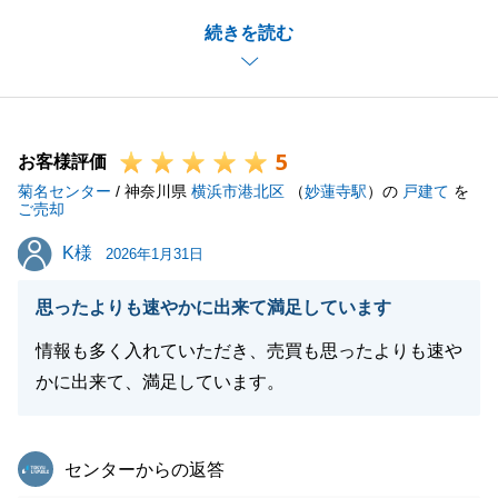
所々、書類の不備等でご迷惑をおかけすることもあり
続きを読む
ましたが、無事ご決済ができ、心から嬉しく思ってお
ります。
また是非ともご挨拶にお伺いさせてください。
この度は、誠にありがとうございました。
5
お客様評価
菊名センター
/ 神奈川県
横浜市港北区
（
妙蓮寺駅
）の
戸建て
を
ご売却
閉じる
K様
K様
2026年1月31日
思ったよりも速やかに出来て満足しています
情報も多く入れていただき、売買も思ったよりも速や
かに出来て、満足しています。
東急リバブル
センターからの返答