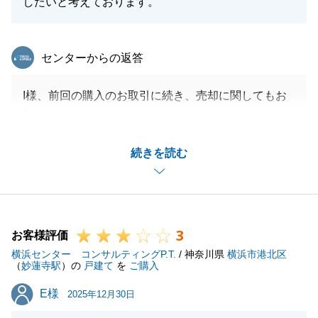
したいと考えております。
閉じる
東急リバブル
センターからの返答
I様、前回の購入のお取引に続き、売却に関してもお
取引をさせて頂きありがとうございました。
コメントに、想定していたよりも早い売却ができた。
続きを読む
金額面でもご満足。という事で、うれしいお言葉を頂
きありがとうございます。
お住み替えのご相談から約半年ほどで、ご満足頂ける
お買い換えのお手伝いができ私もうれしいです。
3
また不動産のお困りごとがあればお気軽にご相談下さ
お客様評価
横浜センター コンサルティングP.T.
い。
/ 神奈川県
横浜市港北区
（
妙蓮寺駅
）の
戸建て
を
ご購入
お知り合いの方で不動産でお悩みのお客様がいらっし
E様
E様
ゃれば、是非ご紹介頂けますと幸いです。
2025年12月30日
同じように、最善なご提案をさせて頂きます。引き続