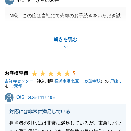
センターからの返答
M様、この度は当社にて売却のお手続きをいただき誠
にありがとうございました。
不慣れなお手続きだったかと思いますが、M様および
続きを読む
ご親族様の多大なるご助力のおかげで無事にお引き渡
しを迎えることができたと思っております。
心より感謝申し上げます。
今後も何かお困りのことがございましたらお気軽にご
5
連絡いただけましたら幸いです。
お客様評価
吉祥寺センター
引き続き何卒宜しくお願いいたします。
/ 神奈川県
横浜市港北区
（
妙蓮寺駅
）の
戸建て
を
ご売却
O様
O様
2025年11月10日
閉じる
対応には非常に満足している
担当者の対応には非常に満足しているが、東急リバブ