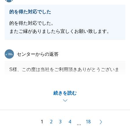
新居は、とても良い立地で、特にお引き渡しの際にバ
的を得た対応でした
ルコニーから見た景色は素晴らしく、とても強く印象
に残っております。
的を得た対応でした。
これからお住まいになる中で、何かお気づきの点やお
またご縁がありましたら宜しくお願い致します。
困り事がありましたら、ご連絡いただければ幸いで
す。
東急リバブル
センターからの返答
引き続き、末長いお付き合いの程、どうぞよろしくお
願いいたします。
S様、この度は当社をご利用頂きありがとうございま
す。
わかりやすい対応を常に意識しながら日々取り組んで
閉じる
続きを読む
おり、そのお言葉をいただけて大変うれしく思いま
す。
今後もご相談事がありましたら、是非弊社までご相談
頂けますと幸いです。引き続きよろしくお願いしま
1
2
3
4
18
次へ
…
す。