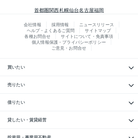
首都圏
関西
札幌
仙台
名古屋
福岡
会社情報
採用情報
ニュースリリース
ヘルプ・よくあるご質問
サイトマップ
各種お問合せ
サイトについて・免責事項
個人情報保護・プライバシーポリシー
ご意見・お問合せ
買いたい
マンションの購入
新築・分譲マンションの購入
売りたい
中古マンションの購入
一戸建ての購入
マンションの売却・査定
新築一戸建ての購入
一戸建ての売却・査定
借りたい
中古一戸建ての購入
土地の売却・査定
土地の購入
スピードAI査定
不動産購入の流れ
物件を借りる
不動産売却について
注目キーワード物件特集
オフィス・店舗の賃貸
貸したい・賃貸経営
不動産査定について
購入ガイド
借りるときの流れ
売却サービス
借りるガイド
不動産売却の流れ
無料賃料査定
多言語対応
不動産買換えの流れ
マンション賃料データ
投資用・事業用不動産