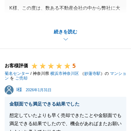
K様、この度は、数ある不動産会社の中から弊社に大
切なご資産のご売却をお任せいただき、誠にありがと
うございました。
続きを読む
無事にお引渡しまで完了し、K様にご納得いただける
お取引となりましたこと、担当として大変嬉しく思っ
ております。
販売活動中からお引渡しまで、K様には多大なるご協
5
力をいただき、重ねて御礼申し上げます。
お客様評価
菊名センター
お取引自体はこれで一区切りとなりますが、今後も不
/ 神奈川県
横浜市神奈川区
（
妙蓮寺駅
）の
マンショ
ン
を
ご売却
動産に関するご相談（税金のことや、ご親族・ご友人
I様
I様
の不動産探しなど）がございましたら、いつでもお気
2026年1月31日
軽にご連絡くださいませ。
金額面でも満足できる結果でした
末筆ではございますが、K様の今後のご健勝とご多幸
を、心よりお祈り申し上げます。
想定していたよりも早く売却できたことや金額面でも
本当にありがとうございました。
満足できる結果でしたので、機会があればまたお願い