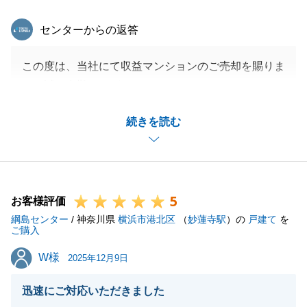
東急リバブル
センターからの返答
この度は、当社にて収益マンションのご売却を賜りま
して誠に有難うございました。
収益マンション売却の専門部署にて査定させて頂き、
続きを読む
結果早期成約出来ましたが、早い成約につきまして価
格面でのご不満がございました事を専門部署にお伝え
致します。
K様は、当社にて複数回お取引の頂いているユーザー
5
様ですので、今後もご用命頂けますよう、今回のご指
お客様評価
綱島センター
摘を社内共有させて頂きます。何卒宜しくお願い申し
/ 神奈川県
横浜市港北区
（
妙蓮寺駅
）の
戸建て
を
ご購入
上げます。
W様
W様
2025年12月9日
迅速にご対応いただきました
閉じる