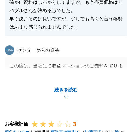
確かに資料はしっかりしてますが、もう売買価格はリ
バブルさんが決める形でした。
早く決まるのは良いですが、少しでも高くと言う姿勢
はあまり感じられませんでした。
東急リバブル
センターからの返答
この度は、当社にて収益マンションのご売却を賜りま
して誠に有難うございました。
収益マンション売却の専門部署にて査定させて頂き、
続きを読む
結果早期成約出来ましたが、早い成約につきまして価
格面でのご不満がございました事を専門部署にお伝え
致します。
K様は、当社にて複数回お取引の頂いているユーザー
3
様ですので、今後もご用命頂けますよう、今回のご指
お客様評価
菊名センター
摘を社内共有させて頂きます。何卒宜しくお願い申し
/ 神奈川県
横浜市神奈川区
（
妙蓮寺駅
）の
土地
を