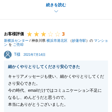
続きを読む
い、大変申し訳ございませんでした。
カラーセレクト・オプションなど自由度の高い仕様で
ご購入いただけたのは、建物のない状態でご決断いた
だけたことが要因かと思います。
3
お引渡し前後でご迷惑をおかけしてしまいましたが、
お客様評価
新横浜センター
今後不具合などお困りごとがございましたらお気軽に
/ 神奈川県
横浜市港北区
（
妙蓮寺駅
）の
マンショ
ン
を
ご売却
お申し付けくださいませ。
T様
T様
引き続き、何卒よろしくお願いいたします。
2021年7月14日
細かくやりとりしてくださり安心できた
キャリアメッセージも使い、細かくやりとりしてくだ
閉じる
さり安心できた。
今の時代、emailだけではコミュニケーション不足に
なるし、めんどうだと思うので。
本当にありがとうございました。