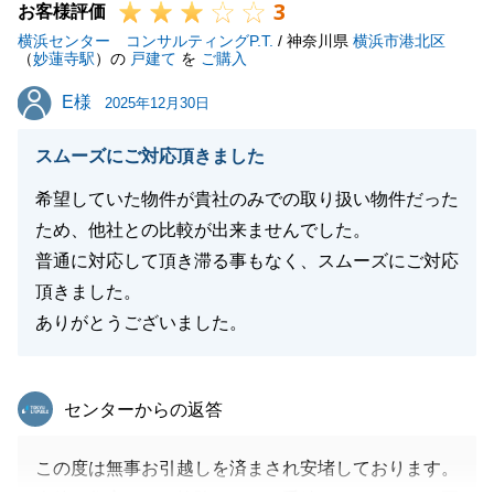
3
お客様評価
横浜センター コンサルティングP.T.
/ 神奈川県
横浜市港北区
（
妙蓮寺駅
）の
戸建て
を
ご購入
E様
E様
2025年12月30日
スムーズにご対応頂きました
希望していた物件が貴社のみでの取り扱い物件だった
ため、他社との比較が出来ませんでした。
普通に対応して頂き滞る事もなく、スムーズにご対応
頂きました。
ありがとうございました。
東急リバブル
センターからの返答
この度は無事お引越しを済まされ安堵しております。