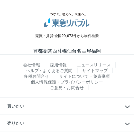
売買・賃貸 全国29,673件から物件検索
首都圏
関西
札幌
仙台
名古屋
福岡
会社情報
採用情報
ニュースリリース
ヘルプ・よくあるご質問
サイトマップ
各種お問合せ
サイトについて・免責事項
個人情報保護・プライバシーポリシー
ご意見・お問合せ
買いたい
マンションの購入
新築・分譲マンションの購入
売りたい
中古マンションの購入
一戸建ての購入
マンションの売却・査定