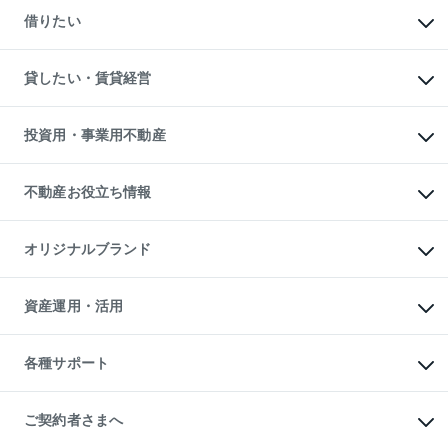
新築一戸建ての購入
一戸建ての売却・査定
借りたい
中古一戸建ての購入
土地の売却・査定
土地の購入
スピードAI査定
不動産購入の流れ
物件を借りる
不動産売却について
注目キーワード物件特集
オフィス・店舗の賃貸
貸したい・賃貸経営
不動産査定について
購入ガイド
借りるときの流れ
売却サービス
借りるガイド
不動産売却の流れ
無料賃料査定
多言語対応
不動産買換えの流れ
マンション賃料データ
投資用・事業用不動産
売却ガイド
賃貸管理プラン
English
繁体中文
簡体中文
リロケーションについて
投資用不動産
貸すときの流れ
事業用不動産
不動産お役立ち情報
貸すガイド
マンション投資
投資用マンション
不動産AIアドバイザー Tellus Talk
マンション一棟
マンションライブラリー
オリジナルブランド
アパート経営
人気マンションランキング
アパート投資用物件
暮らしに役立つ不動産メディア

収益物件
当社売主リノベーションマンション
「Lnote」
ビル購入（ビル一棟）
一棟リノベーションマンション

資産運用・活用
不動産相場・不動産価格情報
投資用不動産の売却査定
L`GENTE（ルジェンテ）
不動産売却FAQ
事業用不動産の売却査定
区分リノベーションマンション

不動産コラム・ニュース
等価交換事業
海外不動産
Lideas（リディアス）
不動産用語集
不動産M&A
各種サポート
投資用一棟レジデンスWELL

不動産なんでもネット相談室
アセットマネジメント・出資
SQUARE（ウェルスクエア）
住まいの税金
不動産小口投資

シニア向けサポート
物件一括検索（購入＆賃貸）
LEGACIA（レガシア）
相続サポート
ご契約者さまへ
リフォームサポート