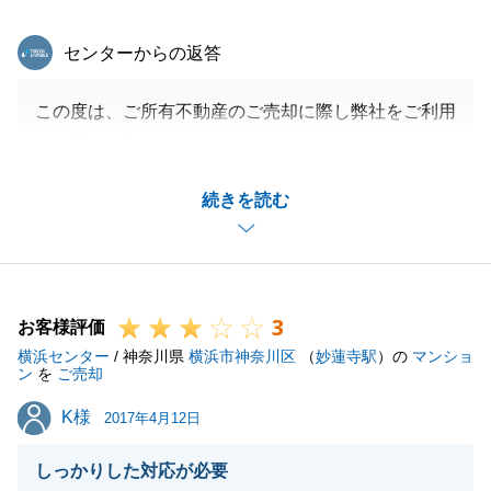
東急リバブル
センターからの返答
この度は、ご所有不動産のご売却に際し弊社をご利用
頂き誠に有難うございました。
一般媒介契約にてご依頼頂き、その際既に他社につい
続きを読む
ては既に販売活動を開始していた状態で、弊社として
は、スタートから出遅れておりましたが、他センター
との情報共有の結果、弊社で売却のお手伝いをするこ
とができました。
3
T様にご満足頂けたのであれば大変嬉しく思います。
お客様評価
横浜センター
コロナ禍の状況で、営業マンとの接触を懸念するお客
/ 神奈川県
横浜市神奈川区
（
妙蓮寺駅
）の
マンショ
ン
を
ご売却
様もこれからもしばらく多いかと思います。
K様
K様
T様に頂いたご意見を参考に、引き続き、お客様の気
2017年4月12日
持ちに寄り添った営業を心掛けて参ります。
しっかりした対応が必要
この度は、有難うございました。