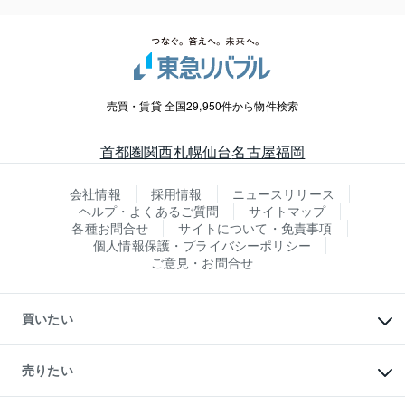
売買・賃貸 全国29,950件から物件検索
首都圏
関西
札幌
仙台
名古屋
福岡
会社情報
採用情報
ニュースリリース
ヘルプ・よくあるご質問
サイトマップ
各種お問合せ
サイトについて・免責事項
個人情報保護・プライバシーポリシー
ご意見・お問合せ
買いたい
マンションの購入
新築・分譲マンションの購入
売りたい
中古マンションの購入
一戸建ての購入
マンションの売却・査定