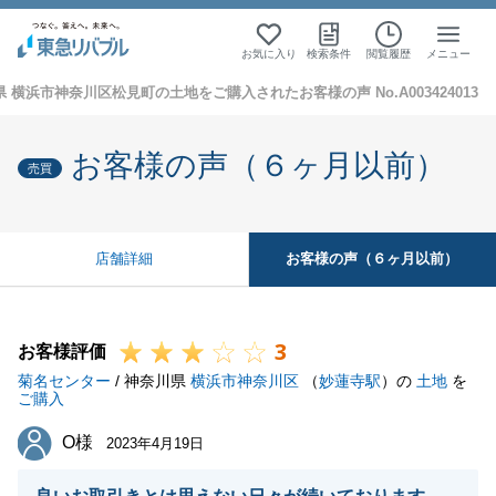
お気に入り
検索条件
閲覧履歴
メニュー
 横浜市神奈川区松見町の土地をご購入されたお客様の声 No.A003424013
お客様の声（６ヶ月以前）
売買
お客様の声（６ヶ月以前）
店舗詳細
3
お客様評価
菊名センター
/ 神奈川県
横浜市神奈川区
（
妙蓮寺駅
）の
土地
を
ご購入
O様
O様
2023年4月19日