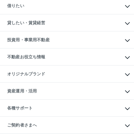
新築一戸建ての購入
一戸建ての売却・査定
借りたい
中古一戸建ての購入
土地の売却・査定
土地の購入
スピードAI査定
不動産購入の流れ
物件を借りる
不動産売却について
注目キーワード物件特集
オフィス・店舗の賃貸
貸したい・賃貸経営
不動産査定について
購入ガイド
借りるときの流れ
売却サービス
借りるガイド
不動産売却の流れ
無料賃料査定
多言語対応
不動産買換えの流れ
マンション賃料データ
投資用・事業用不動産
売却ガイド
賃貸管理プラン
English
繁体中文
簡体中文
リロケーションについて
投資用不動産
貸すときの流れ
事業用不動産
不動産お役立ち情報
貸すガイド
マンション投資
投資用マンション
不動産AIアドバイザー Tellus Talk
マンション一棟
マンションライブラリー
オリジナルブランド
アパート経営
人気マンションランキング
アパート投資用物件
暮らしに役立つ不動産メディア

収益物件
当社売主リノベーションマンション
「Lnote」
ビル購入（ビル一棟）
一棟リノベーションマンション

資産運用・活用
不動産相場・不動産価格情報
投資用不動産の売却査定
L`GENTE（ルジェンテ）
不動産売却FAQ
事業用不動産の売却査定
区分リノベーションマンション

不動産コラム・ニュース
等価交換事業
海外不動産
Lideas（リディアス）
不動産用語集
不動産M&A
各種サポート
投資用一棟レジデンスWELL

不動産なんでもネット相談室
アセットマネジメント・出資
SQUARE（ウェルスクエア）
住まいの税金
不動産小口投資

シニア向けサポート
物件一括検索（購入＆賃貸）
LEGACIA（レガシア）
相続サポート
ご契約者さまへ
リフォームサポート