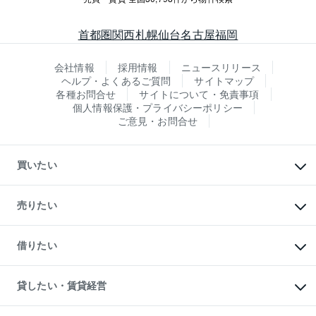
首都圏
関西
札幌
仙台
名古屋
福岡
会社情報
採用情報
ニュースリリース
ヘルプ・よくあるご質問
サイトマップ
各種お問合せ
サイトについて・免責事項
個人情報保護・プライバシーポリシー
ご意見・お問合せ
買いたい
マンションの購入
新築・分譲マンションの購入
売りたい
中古マンションの購入
一戸建ての購入
マンションの売却・査定
新築一戸建ての購入
一戸建ての売却・査定
借りたい
中古一戸建ての購入
土地の売却・査定
土地の購入
スピードAI査定
不動産購入の流れ
物件を借りる
不動産売却について
注目キーワード物件特集
オフィス・店舗の賃貸
貸したい・賃貸経営
不動産査定について
購入ガイド
借りるときの流れ
売却サービス
借りるガイド
不動産売却の流れ
無料賃料査定
多言語対応