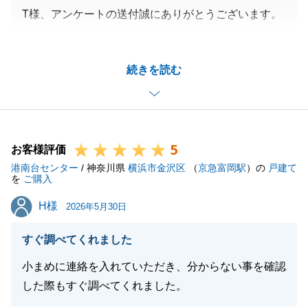
T様、アンケートの送付誠にありがとうございます。
また、改めてこの度は購入のお手伝いをさせて頂き、
誠にありがとうございました。
続きを読む
この度のご契約はほとんどが遠隔にてお手続きをさせ
て頂き、様々なご協力を頂きました。
その都度、T様が丁寧に手配を進めて頂いたおかげ
で、無事にご契約が進んだものと存じます。
5
ご協力誠にありがとうございました。
お客様評価
港南台センター
また投資用でいいものがございましたらご連絡させて
/ 神奈川県
横浜市金沢区
（
京急富岡駅
）の
戸建て
を
ご購入
いただきますので、今後ともどうぞよろしくお願いい
H様
H様
たします。
2026年5月30日
すぐ調べてくれました
小まめに連絡を入れていただき、分からない事を確認
閉じる
した際もすぐ調べてくれました。