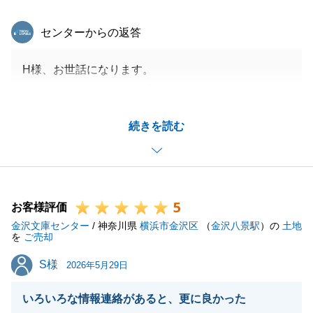
東急リバブル
センターからの返答
H様、お世話になります。
この度は住み替え先の購入ありがとうございました。
当初の予定と変わり、購入の方が先になってしまいま
続きを読む
したが、無事決済を迎えられて一安心しております。
売却物件の引き渡しもしっかりと対応させていただき
ますのでよろしくお願いいたします。
5
お客様評価
金沢文庫センター
/ 神奈川県
横浜市金沢区
（
金沢八景駅
）の
土地
閉じる
を
ご売却
S様
S様
2026年5月29日
いろいろな情報連絡があると、更に良かった