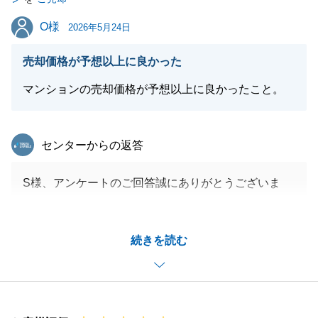
O様
O様
2026年5月24日
閉じる
売却価格が予想以上に良かった
マンションの売却価格が予想以上に良かったこと。
東急リバブル
センターからの返答
S様、アンケートのご回答誠にありがとうございま
す。
そしてこの度はご自宅の売却、おめでとうございまし
続きを読む
た。
当初のご相談の折から私の提案をとても真摯に受け止
めて頂き、S様が売却活動中の内見の際にも丁寧にご
案内をしてくださったおかげでこの度の買主様がご決