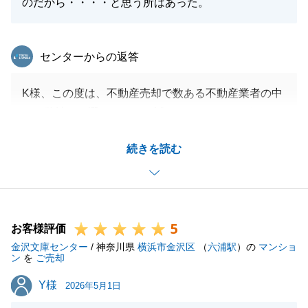
のだから・・・・と思う所はあった。
東急リバブル
センターからの返答
K様、この度は、不動産売却で数ある不動産業者の中
から弊社をお選びいただき誠にありがとうございまし
た。
続きを読む
売買契約からお引渡しまでの間、測量作業でご不安に
なることもあったかと思いますが、
最後までお任せいただけたことを大変嬉しく思いま
す。
5
K様よりいただいたご意見を今後の販売活動に活かし
お客様評価
金沢文庫センター
てまいります。
/ 神奈川県
横浜市金沢区
（
六浦駅
）の
マンショ
ン
を
ご売却
また何かございましたら、いつでもお気軽にご連絡を
Y様
Y様
いただけますと幸いです。
2026年5月1日
今後ともよろしくお願いいたします。