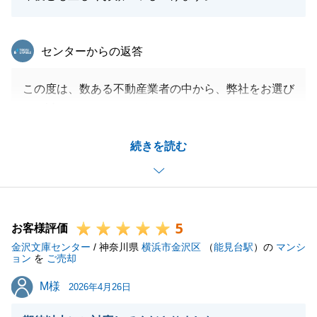
ご連絡下さい。
今後ともどうぞよろしくお願いいたします。
東急リバブル
センターからの返答
この度は、数ある不動産業者の中から、弊社をお選び
閉じる
頂き誠にありがとうございます。
内見から契約、引渡しまで短期間でしたが、K様にご
続きを読む
協力頂けたことでスムーズに取引を進めることが出来
ました。
また何かございましたらいつでもお気軽にご連絡を頂
けますと幸いです。
5
お客様評価
金沢文庫センター
/ 神奈川県
横浜市金沢区
（
能見台駅
）の
マンシ
ョン
を
ご売却
閉じる
M様
M様
2026年4月26日