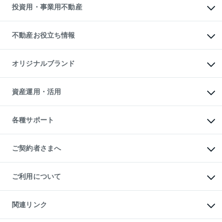
不動産買換えの流れ
マンション賃料データ
投資用・事業用不動産
売却ガイド
賃貸管理プラン
English
繁体中文
簡体中文
リロケーションについて
投資用不動産
貸すときの流れ
事業用不動産
不動産お役立ち情報
貸すガイド
マンション投資
投資用マンション
不動産AIアドバイザー Tellus Talk
マンション一棟
マンションライブラリー
オリジナルブランド
アパート経営
人気マンションランキング
アパート投資用物件
暮らしに役立つ不動産メディア

収益物件
当社売主リノベーションマンション
「Lnote」
ビル購入（ビル一棟）
一棟リノベーションマンション

資産運用・活用
不動産相場・不動産価格情報
投資用不動産の売却査定
L`GENTE（ルジェンテ）
不動産売却FAQ
事業用不動産の売却査定
区分リノベーションマンション

不動産コラム・ニュース
等価交換事業
海外不動産
Lideas（リディアス）
不動産用語集
不動産M&A
各種サポート
投資用一棟レジデンスWELL

不動産なんでもネット相談室
アセットマネジメント・出資
SQUARE（ウェルスクエア）
住まいの税金
不動産小口投資

シニア向けサポート
物件一括検索（購入＆賃貸）
LEGACIA（レガシア）
相続サポート
ご契約者さまへ
リフォームサポート
ご契約者さまサポートメニュー
ご紹介・再契約特典
ご利用について
入居者様専用-各種ご案内（賃貸）
東急こすもす会「こすもすWeb」
本人確認に関するお客様へのお願い
金融商品取引について
関連リンク
東急リバブル ソーシャルメディアポリシー
ご意見・お問い合わせ（金融商品取引専用の相談・お問い合わせ窓口）