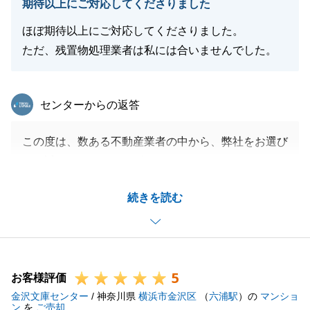
期待以上にご対応してくださりました
ほぼ期待以上にご対応してくださりました。
ただ、残置物処理業者は私には合いませんでした。
東急リバブル
センターからの返答
この度は、数ある不動産業者の中から、弊社をお選び
頂き誠にありがとうございます。
他社様と比較した上で弊社を選んでいただいたことを
続きを読む
私自身大変嬉しく思います。
残置物撤去業者様の対応につきましては、連携を図り
ながらより良いものとしていけるよう努めてまいりま
す。
5
今後ともよろしくお願いいたします。
お客様評価
金沢文庫センター
/ 神奈川県
横浜市金沢区
（
六浦駅
）の
マンショ
ン
を
ご売却