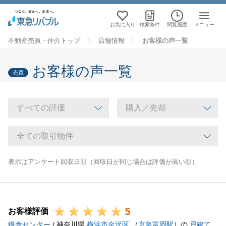
お気に入り
検索条件
閲覧履歴
メニュー
不動産売買・仲介トップ
店舗情報
お客様の声一覧
お客様の声一覧
売買
表示はアンケート回収日順（回収日が同じ場合は評価が高い順）
5
お客様評価
鎌倉センター
/ 神奈川県
横浜市金沢区
（
京急富岡駅
）の
戸建て