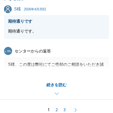
S様
S様
2026年4月20日
閉じる
期待通りです
期待通りです。
東急リバブル
センターからの返答
S様、この度は弊社にてご売却のご相談をいただき誠
にありがとうございました。
お引き渡しまでスムーズに進められたのも、S様が遠
続きを読む
方からこちらに出向いていただき諸手続きにご協力い
ただいたおかげです。
今回のお取引だけでなく、お困り事がございましたら
お気軽にご連絡下さい。
1
2
3
次へ