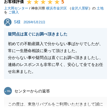
5
断をされたのだと思います。
お客様評価
上大岡センター
改めて御礼申し上げます。
/ 神奈川県
横浜市金沢区
（
金沢八景駅
）の
土地
を
ご購入
そして、先日はご友人のご紹介もありがとうございま
S様
S様
した。
2026年5月21日
おかげさまで私としてもいい人間関係が増えてきてお
疑問点は直ぐにお調べ頂きました
り、有難い限りです。
そして現在はご実家の売却の相談を頂いておりますの
初めての不動産購入で分からない事ばかりでしたが、
で、良いお話をお持ちできるように尽力させていただ
常に一生懸命相談に乗って頂けました。
きます。
分からない事や疑問点は直ぐにお調べ頂きましたし、
今後とも、何卒よろしくお願いいたします。
連絡のレスポンスも非常に早く、安心して全てをお任
せ出来ました。
閉じる
東急リバブル
センターからの返答
この度は、東急リバブルをご利用いただきまして誠に