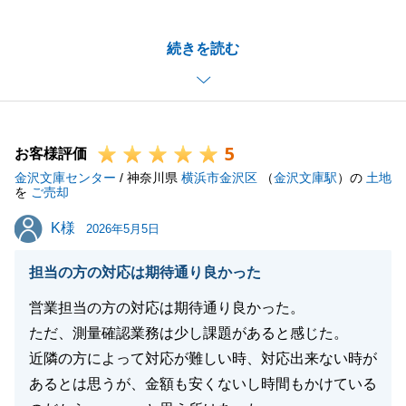
ありがとうございました。
ご遠方にお住まいであったこともあり、度々ご足労い
続きを読む
ただきありがとうございます。
最終的にご満足頂く場所をお選びいただけたこと、私
も嬉しく思っております。
今後も不動産のことでお困りごとがございましたら、
5
ご連絡頂けますと幸いです。
お客様評価
金沢文庫センター
これからも変わらぬご愛顧を賜りますようお願い致し
/ 神奈川県
横浜市金沢区
（
金沢文庫駅
）の
土地
を
ご売却
ます。
K様
K様
2026年5月5日
担当の方の対応は期待通り良かった
閉じる
営業担当の方の対応は期待通り良かった。
ただ、測量確認業務は少し課題があると感じた。
近隣の方によって対応が難しい時、対応出来ない時が
あるとは思うが、金額も安くないし時間もかけている