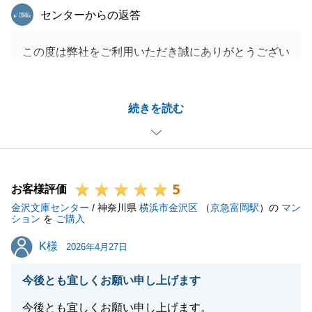
東急リバブル
センターからの返答
この度は弊社をご利用いただき誠にありがとうござい
ます。
Y様の大切な不動産の売却に微力ながらお手伝いでき
続きを読む
ましたこと大変うれしく思います。
ご高齢のご両親様をはじめ、皆様に「説明が理解しや
すく安心できた」とのお言葉をいただき、大変安堵い
たしました。
5
また、LINEでの細やかなやり取りにもご協力いただ
お客様評価
金沢文庫センター
き、スムーズにお引渡しまで進められましたことに心
/ 神奈川県
横浜市金沢区
（
京急富岡駅
）の
マン
ション
を
ご購入
より感謝申し上げます。
K様
K様
ご売却金額を含め、ご家族の皆様に「大満足」とお喜
2026年4月27日
びいただけたことは、担当として何よりの励みでござ
今後とも宜しくお願い申し上げます
います。
今後も何かお困りのことがございましたら、お気軽に
今後とも宜しくお願い申し上げます。