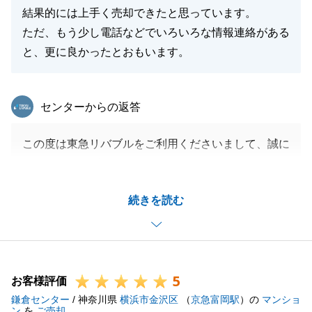
結果的には上手く売却できたと思っています。
ただ、もう少し電話などでいろいろな情報連絡がある
と、更に良かったとおもいます。
東急リバブル
センターからの返答
この度は東急リバブルをご利用くださいまして、誠に
ありがとうございました。
S様にとってご満足いただける諸条件でお取引できた
続きを読む
こと大変嬉しく思います。
S様にお力添えをいただき無事にお引渡しを迎えられ
ました。
本当に感謝申し上げます。
5
引き続き東急リバブルをご愛顧のほどよろしくお願い
お客様評価
鎌倉センター
いたします。
/ 神奈川県
横浜市金沢区
（
京急富岡駅
）の
マンショ
ン
を
ご売却