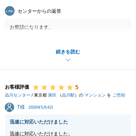
東急リバブル
センターからの返答
お世話になります。
この度は東急リバブルをご利用いただきまして誠にあ
りがとうございました。
続きを読む
ご購入時も弊社よりご購入いただき、ご売却時もお力
になることができ我々としても大変嬉しく思います。
ご不動産のことでございましたらいつでもご連絡下さ
いませ。
5
今後とも宜しくお願い申し上げます。
お客様評価
品川センター
/ 東京都
港区
（
品川駅
）の
マンション
を
ご売却
T様
T様
2026年5月4日
閉じる
迅速に対応いただけました
迅速に対応いただけました。