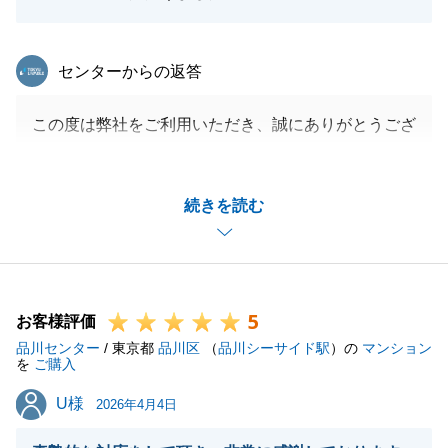
東急リバブル
センターからの返答
この度は弊社をご利用いただき、誠にありがとうござ
いました。
ご契約、ご決済までの諸手続きに関して、都度迅速に
続きを読む
ご対応いただき大変助かりました。
今後も何かお役に立てることがあれば、お気軽にお申
し付けください。
引き続き、よろしくお願い申し上げます。
5
お客様評価
品川センター
/ 東京都
品川区
（
品川シーサイド駅
）の
マンション
を
ご購入
閉じる
U様
U様
2026年4月4日