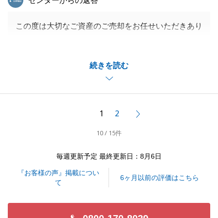
センターからの返答
この度は大切なご資産のご売却をお任せいただきあり
がとうございました。
お引渡しまで無事に迎えられましたのは、迅速なご協
続きを読む
力があってのことですので、重ねて御礼申し上げま
す。
また貴重なご意見、誠にありがとうございます。
今後、ご満足いただけるよう改善の参考とさせて頂き
1
2
次へ
ます。
10 / 15件
毎週更新予定 最終更新日：8月6日
閉じる
『お客様の声』掲載につい
6ヶ月以前の評価はこちら
て