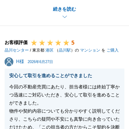
複雑な不動産でございましたが、ご縁がありとても良
続きを読む
い買主様とお取引できたと思っております。
お住み替え先もしっかりと対応させていただきます。
今後ともよろしくお願いいたします。
5
お客様評価
品川センター
/ 東京都
港区
（
品川駅
）の
マンション
を
ご購入
閉じる
H様
H様
2026年6月27日
安心して取引を進めることができました
今回の不動産売買にあたり、担当者様には終始丁寧か
つ迅速にご対応いただき、安心して取引を進めること
ができました。
物件や契約内容についても分かりやすく説明してくだ
さり、こちらの疑問や不安にも真摯に向き合っていた
だけたため、「この担当者の方だからこそ契約を決断