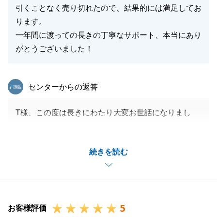
引くことなく売り切れたので、結果的には満足してお
ります。
一年間に渡っての長きの丁寧なサポート、本当にあり
がとうございました！
東急リバブル
センターからの返答
T様、この度は長きにわたり大変お世話になりまし
た。
ご見学時のご対応や、買主様の配慮等、T様には多く
続きを読む
のご協力をしていただきました。
二人三脚でご売却ができたと思っております。
お部屋を気にいっていただいた方にご購入いただくこ
とができ、私もうれしく思っております。
5
改めましてこの度は弊社をご利用いただきありがとう
お客様評価