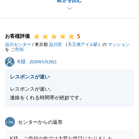
続きを読む
す。
今後とも何かご相談事がございましたらいつでもお気
軽にご連絡いただけますと幸いです。
何卒宜しくお願い致します。
5
お客様評価
品川センター
/ 東京都
品川区
（
天王洲アイル駅
）の
マンション
を
ご売却
閉じる
K様
K様
2026年5月28日
レスポンスが速い
レスポンスが速い。
連絡をくれる時間帯が絶妙です。
東急リバブル
センターからの返答
K様、ご売却の件では大変お世話になりました。