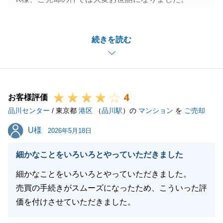
日程調整など、遠方にも関わらず迅速なご対応いただ
きありがとうございました。
続きを読む
K様のご協力があり、無事に販売活動を終えることが
できました。
また、貴重な経験をさせていただき、重ねて感謝申し
上げます。
4
不動産や税金に関してお困り事がございましたらお気
お客様評価
品川センター
軽にお申し付けくださいませ。
/ 東京都
港区
（
品川駅
）の
マンション
を
ご売却
改めましてこの度は弊社をご利用いただきありがとう
U様
U様
2026年5月18日
ございました。
細かなことをいろいろとやっていただきました
細かなことをいろいろとやっていただきました。
閉じる
売買の手続きがスムーズになったため、こういった評
価を付けさせていただきました。