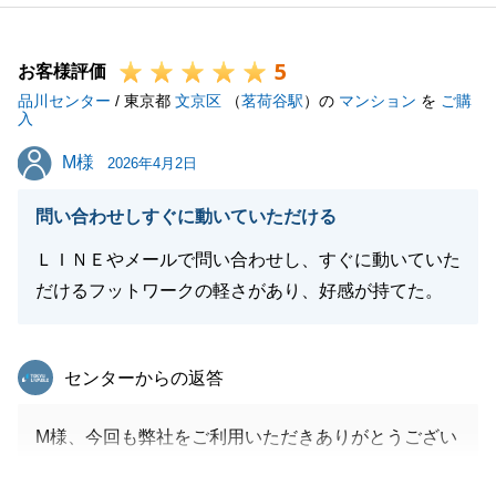
しく思います。
U様には色々とご協力いただき、本当にありがとうご
5
ざいました。
お客様評価
品川センター
私としては売買仲介としての役目を終えましたが、何
/ 東京都
文京区
（
茗荷谷駅
）の
マンション
を
ご購
入
かございましたら、お引渡し後もサポートさせて頂き
M様
M様
ますので、いつでもお気軽にご連絡下さい。
2026年4月2日
今後ともよろしくお願い申し上げます。
問い合わせしすぐに動いていただける
ＬＩＮＥやメールで問い合わせし、すぐに動いていた
だけるフットワークの軽さがあり、好感が持てた。
閉じる
東急リバブル
センターからの返答
M様、今回も弊社をご利用いただきありがとうござい
ました。