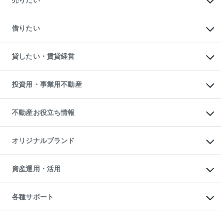
売りたい
中古マンションの購入
一戸建ての購入
マンションの売却・査定
新築一戸建ての購入
一戸建ての売却・査定
借りたい
中古一戸建ての購入
土地の売却・査定
土地の購入
スピードAI査定
不動産購入の流れ
物件を借りる
不動産売却について
注目キーワード物件特集
オフィス・店舗の賃貸
貸したい・賃貸経営
不動産査定について
購入ガイド
借りるときの流れ
売却サービス
借りるガイド
不動産売却の流れ
無料賃料査定
多言語対応
不動産買換えの流れ
マンション賃料データ
投資用・事業用不動産
売却ガイド
賃貸管理プラン
English
繁体中文
簡体中文
リロケーションについて
投資用不動産
貸すときの流れ
事業用不動産
不動産お役立ち情報
貸すガイド
マンション投資
投資用マンション
不動産AIアドバイザー Tellus Talk
マンション一棟
マンションライブラリー
オリジナルブランド
アパート経営
人気マンションランキング
アパート投資用物件
暮らしに役立つ不動産メディア

収益物件
当社売主リノベーションマンション
「Lnote」
ビル購入（ビル一棟）
一棟リノベーションマンション

資産運用・活用
不動産相場・不動産価格情報
投資用不動産の売却査定
L`GENTE（ルジェンテ）
不動産売却FAQ
事業用不動産の売却査定
区分リノベーションマンション

不動産コラム・ニュース
等価交換事業
海外不動産
Lideas（リディアス）
不動産用語集
不動産M&A
各種サポート
投資用一棟レジデンスWELL

不動産なんでもネット相談室
アセットマネジメント・出資
SQUARE（ウェルスクエア）
住まいの税金
不動産小口投資

シニア向けサポート
物件一括検索（購入＆賃貸）