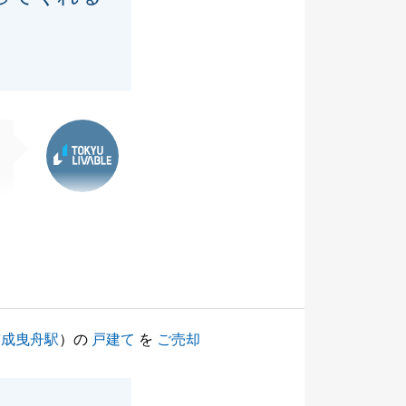
東急リバブル
京成曳舟駅
）の
戸建て
を
ご売却