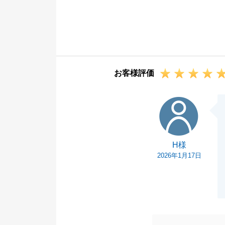
また、お褒めの
生活環境を変え
おりましたが、
た。
これからリフォ
お客様評価
に増えてくるか
これまで通り、
H様
にご相談くださ
今後とも東急リ
H様
2026年1月17日