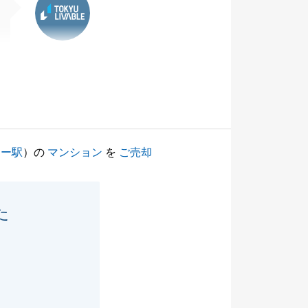
リー駅
）の
マンション
を
ご売却
た