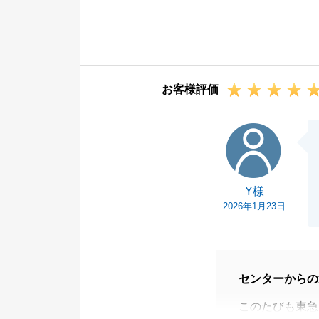
スピードと金額
問合せ・閲覧数
買主様よりお申
ただきありがと
お客様評価
ご友人やお知り
たら、ぜひご紹
Y様
今後ともよろし
Y様
2026年1月23日
センターからの
このたびも東急