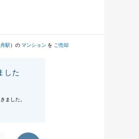
曳舟駅
）の
マンション
を
ご売却
ました
頂きました。
東急リバブル