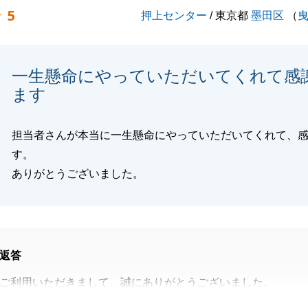
5
押上センター
/ 東京都
墨田区
（
合いの方で不動産について困っていらっしゃる方がおりまし
介ください。
くお願いいたします。
一生懸命にやっていただいてくれて感
ます
閉じる
担当者さんが本当に一生懸命にやっていただいてくれて、
す。
ありがとうございました。
返答
ご利用いただきまして、誠にありがとうございました。
売却をお任せいただき重ねて御礼申し上げます。