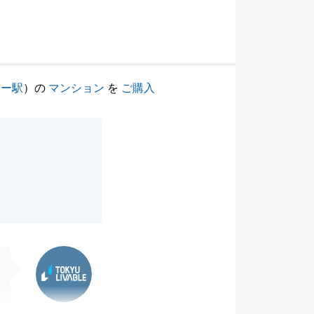
リー駅
）の
マンション
を
ご購入
東急リバブル