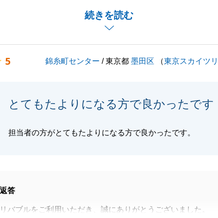
でどちらも重要でしたため、販売時の買主様からのお声やお
続きを読む
統計より定期的なご報告をさせていただきました。
込みをいただいてからK様には迅速にご契約に係る準備をい
うございました。
5
錦糸町センター
/ 東京都
墨田区
（
東京スカイツ
合いの方で不動産について困っていらっしゃる方がおりまし
介ください。
くお願いいたします。
とてもたよりになる方で良かったです
担当者の方がとてもたよりになる方で良かったです。
閉じる
返答
リバブルをご利用いただき、誠にありがとうございました。