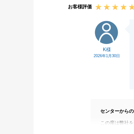
お客様評価
ご友人やお知り
たら、ぜひご紹
K様
今後ともよろし
K様
2026年1月30日
センターからの
この度は弊社を
大切なご資産の