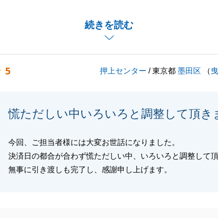
言葉、恐れ入ります。
たくないというご希望に基づき、前のご自宅の近くで探して
続きを読む
Ｙ様ご家族の買換え先が無事に見つかり、私も安心しまし
ームも控えているため、お打合せの時間をいただくことも更
5
押上センター
/ 東京都
墨田区
（
と思いますが、引き続きよろしくお願いいたします。
ご不明な点やお困りの点がございましたら、いつでもお気軽
い。
慌ただしい中いろいろと調整して頂き
バブルをご愛顧の程、よろしくお願い申し上げます。
今回、ご担当者様には大変お世話になりました。
決済日の都合が合わず慌ただしい中、いろいろと調整して
閉じる
無事に引き渡しも完了し、感謝申し上げます。