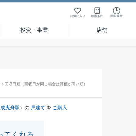
お気に入り
検索条件
閲覧履歴
投資・事業
店舗
ート回収日順（回収日が同じ場合は評価が高い順）
京成曳舟駅
）の
戸建て
を
ご購入
ってくれる