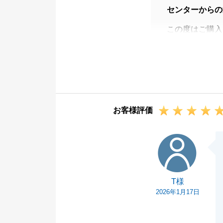
センターからの
この度はご購入
忌憚なきご意見
いただいたお言
す。
今後も不動産売
すと幸いです。
お客様評価
今後とも、どう
T様
T様
2026年1月17日