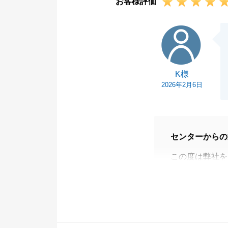
お客様評価
今後とも不動産
談くださいませ
K様
引き続き、何卒
K様
2026年2月6日
センターからの
この度は弊社を
大切なご資産の
スピードと金額
問合せ・閲覧数
買主様よりお申
ただきありがと