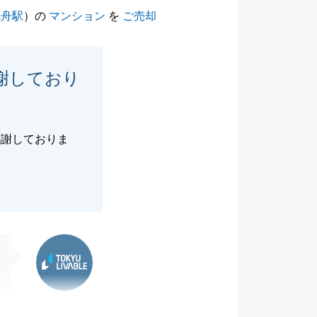
曳舟駅
）の
マンション
を
ご売却
謝しており
感謝しておりま
東急リバブル