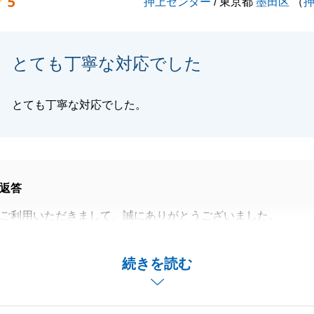
5
押上センター
/ 東京都
墨田区
（
についてお困りごとやご相談がございましたらお気軽にご相
。
よろしくお願い申し上げます。
とても丁寧な対応でした
とても丁寧な対応でした。
閉じる
返答
ご利用いただきまして、誠にありがとうございました。
売却をお任せいただき重ねて御礼申し上げます。
でどちらも重要でしたため、販売時の買主様からのお声やお
続きを読む
統計より定期的なご報告をさせていただきました。
込みをいただいてからK様には迅速にご契約に係る準備をい
うございました。