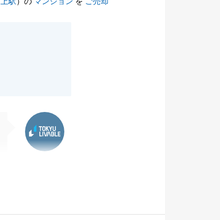
押上駅
）の
マンション
を
ご売却
東急リバブル