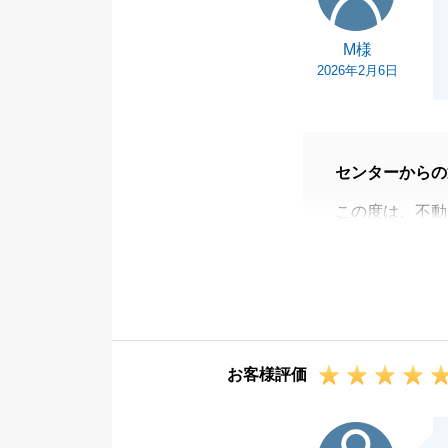
M様
2026年2月6日
センターからの
この度は、不動
ございました。
無事にお引渡し
進めてくださっ
今後とも不動産
談くださいませ
お客様評価
引き続き、何卒
I様