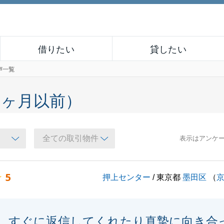
借りたい
貸したい
声一覧
６ヶ月以前）
表示はアンケ
5
押上センター
/ 東京都
墨田区
（
すぐに返信してくれたり真摯に向き合