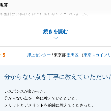
返答
を弊社にお任せくださりありがとうございました。
、誠に有難うございます。
葉を真摯に受け、今後の営業活動の糧とさせていただきま
続きを読む
買をするような機会がございましたら、お声かけいただけま
5
押上センター
/ 東京都
墨田区
（
東京スカイツ
ぞ宜しくお願いいたします。
分からない点を丁寧に教えていただい
閉じる
レスポンスが良かった。
分からない点を丁寧に教えていただいた。
メリットとデメリットを的確に教えてくださった。