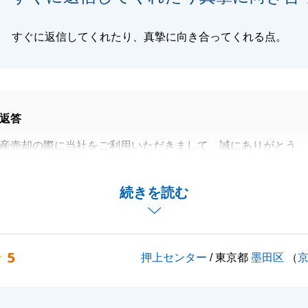
すぐに返信してくれたり、真摯に向き合ってくれる点。
返答
産売却の際に当社をご利用いただきまして、誠にありがとう
を迎えられたのは、M様が迅速に書類のご準備やお手続きを
続きを読む
たおかげです。
についてお困りごとやご相談がございましたらお気軽にご相
。
5
押上センター
/ 東京都
墨田区
（
よろしくお願い申し上げます。