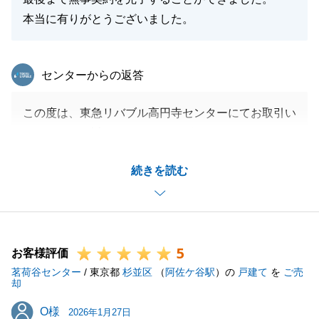
本当に有りがとうございました。
東急リバブル
センターからの返答
この度は、東急リバブル高円寺センターにてお取引い
ただきまして誠にありがとうございました。
またお褒めの言葉をいただきまして、大変嬉しく存じ
続きを読む
ます。
Ｔ様がご売却の希望を詳細にお話ししていただいたか
らこそ、滞りなくお取引が完了できました。沢山のご
協力をいただきまして、改めて感謝申し上げます。
5
今後もご不明点等ございましたら、お気軽にお申し付
お客様評価
茗荷谷センター
けください。
/ 東京都
杉並区
（
阿佐ケ谷駅
）の
戸建て
を
ご売
却
今後ともどうぞ宜しくお願い申し上げます。
O様
O様
2026年1月27日