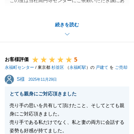
この度は当社高円寺センターにご依頼いただき誠にあ
りがとうございました。
依頼先の決定をされる過程でのご連絡頻度が少なかっ
続きを読む
た件、お住み替え先につきましても、満足いただける
条件でのお探しができず申し訳ございませんでした。
いただいたご意見を真摯に受け止め、今後の営業活動
に生かしてまいります。
5
Ｙ様がお引っ越し、不用品処分、地主様との面談と、
お客様評価
永福町センター
お忙しいところ日時をご調整いただいたおかげで今回
/ 東京都
杉並区
（
永福町駅
）の
戸建て
を
ご売却
のお取引ができました。改めて感謝申し上げます。
S様
S様
2025年11月29日
今後とも何卒よろしくお願い申し上げます。
とても親身にご対応頂きました
売り手の思いを共有して頂けたこと、そしてとても親
閉じる
身にご対応頂きました。
売り手である私だけでなく、私と妻の両方に会話する
姿勢も好感が持てました。