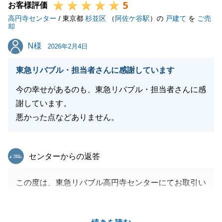
5
お客様評価
高円寺センター
/ 東京都
杉並区
（
阿佐ケ谷駅
）の
戸建て
を
ご売
却
N様
N様
2026年2月4日
東急リバブル・担当者さんに感謝しています
今の幸せがあるのも、東急リバブル・担当者さんに感
謝しています。
悪かった点などありません。
東急リバブル
センターからの返答
この度は、東急リバブル高円寺センターにてお取引い
ただきまして誠にありがとうございました。
N様から身に余るお言葉をいただき、大変光栄でござ