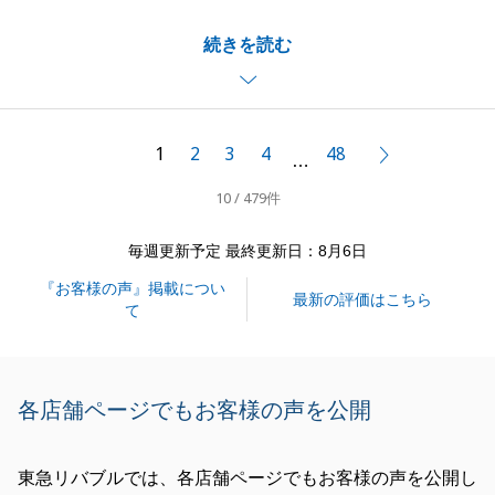
とうございました。
続きを読む
Ｍ様のご条件に叶う物件をご紹介できたこと、大変嬉
しく思っております。
タイトなスケジュールの中、終始ご協力いただき、心
より感謝申し上げます。
1
2
3
4
48
次へ
…
今後、弊社でお手伝いできることがございましたら、
10 / 479件
どうぞお気軽にお申し付けください。
引き続き、よろしくお願い申し上げます。
毎週更新予定 最終更新日：8月6日
『お客様の声』掲載につい
最新の評価はこちら
て
閉じる
各店舗ページでもお客様の声を公開
東急リバブルでは、各店舗ページでもお客様の声を公開し