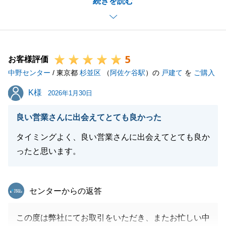
続きを読む
います。
今回のご売却にあたりましては、N様の多大なるご協
力があったからこそ、滞りなくお引渡しまで進むこと
ができました。私の方こそ、改めて深く感謝申し上げ
5
ます。
お客様評価
中野センター
お住まいのことで何かお困りごとがございましたら、
/ 東京都
杉並区
（
阿佐ケ谷駅
）の
戸建て
を
ご購入
いつでもお気軽にご相談ください。
K様
K様
2026年1月30日
今後とも末永いお付き合いのほど、よろしくお願い申
し上げます。
良い営業さんに出会えてとても良かった
タイミングよく、良い営業さんに出会えてとても良か
ったと思います。
閉じる
東急リバブル
センターからの返答
この度は弊社にてお取引をいただき、またお忙しい中