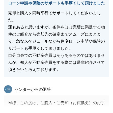
何卒宜しくお願いいたします。
ローン申請や保険のサポートも手厚くして頂けました
売却と購入を同時平行でサポートしてくださいまし
た。
閉じる
運もあると思いますが、条件をほぼ完璧に満足する物
件のご紹介から売却先の確定までスムーズにまとま
り、急なスケジュールながら住宅ローン申請や保険の
サポートも手厚くして頂けました。
自分自身での不動産売買はそうあるものではありませ
んが、知人が不動産売買をする際には是非紹介させて
頂きたいと考えております。
東急リバブル
センターからの返答
Ｍ様、この度は、ご購入・ご売却（お買換え）のお手
伝いを高円寺センターにご依頼いただき、誠にありが