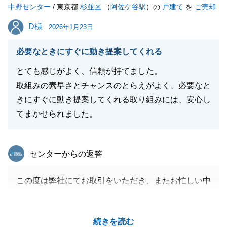
中野センター
ご紹介等もお持ちしておりますので、何卒よろしくお
/ 東京都
杉並区
（
阿佐ケ谷駅
）の
戸建て
を
ご売却
願いいたします。
D様
D様
2026年1月23日
必要なときにすぐに動き提案してくれる
閉じる
とても感じがよく、信頼が持てました。
取組みの素早さとチャンスのとらえがよく、必要なと
きにすぐに動き提案してくれる取り組みには、安心し
てまかせられました。
東急リバブル
センターからの返答
この度は弊社にてお取引をいただき、またお忙しい中
アンケートにご協力いただき、誠にありがとうござい
ました。
続きを読む
いつも快くご対応頂きましてありがとうございまし