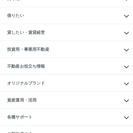
中古マンションの購入
一戸建ての購入
マンションの売却・査定
新築一戸建ての購入
一戸建ての売却・査定
借りたい
中古一戸建ての購入
土地の売却・査定
土地の購入
スピードAI査定
不動産購入の流れ
物件を借りる
不動産売却について
注目キーワード物件特集
オフィス・店舗の賃貸
貸したい・賃貸経営
不動産査定について
購入ガイド
借りるときの流れ
売却サービス
借りるガイド
不動産売却の流れ
無料賃料査定
多言語対応
不動産買換えの流れ
マンション賃料データ
投資用・事業用不動産
売却ガイド
賃貸管理プラン
English
繁体中文
簡体中文
リロケーションについて
投資用不動産
貸すときの流れ
事業用不動産
不動産お役立ち情報
貸すガイド
マンション投資
投資用マンション
不動産AIアドバイザー Tellus Talk
マンション一棟
マンションライブラリー
オリジナルブランド
アパート経営
人気マンションランキング
アパート投資用物件
暮らしに役立つ不動産メディア

収益物件
当社売主リノベーションマンション
「Lnote」
ビル購入（ビル一棟）
一棟リノベーションマンション

資産運用・活用
不動産相場・不動産価格情報
投資用不動産の売却査定
L`GENTE（ルジェンテ）
不動産売却FAQ
事業用不動産の売却査定
区分リノベーションマンション

不動産コラム・ニュース
等価交換事業
海外不動産
Lideas（リディアス）
不動産用語集
不動産M&A
各種サポート
投資用一棟レジデンスWELL

不動産なんでもネット相談室
アセットマネジメント・出資
SQUARE（ウェルスクエア）
住まいの税金
不動産小口投資

シニア向けサポート
物件一括検索（購入＆賃貸）
LEGACIA（レガシア）
相続サポート