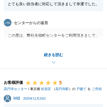
とても良い担当者に対応して頂きまして幸運でした。
東急リバブル
センターからの返答
この度は、弊社永福町センターをご利用頂きまして、
誠にありがとうございました。
担当者としても、S様の想いを実現できるような買主
続きを読む
様に購入いただき、ご満足頂けるお取引ができたこ
と、大変嬉しく思います。
お忙しい中、国内外問わず迅速にご対応・ご協力いた
だいたからこそ、滞りなくお引渡し・決済まで完了で
5
きました。心より御礼申し上げます。
お客様評価
高円寺センター
引き続き、何か不動産のお困りごとがございました
/ 東京都
杉並区
（
高円寺駅
）の
戸建て
を
ご売却
ら、お気軽にご連絡くださいませ。
M様
M様
2025年11月24日
今後とも、東急リバブルをご愛顧いただきますよう、