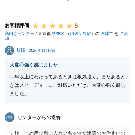
の豊かさに感銘を受けておりました。
当初のご相談から約2年以上という期間を経て、無事
5
に最後のお引渡しまで完了し、新居での生活が華々し
お客様評価
高円寺センター
く賑やかにスタートできているようで、大変嬉しく思
/ 東京都
杉並区
（
阿佐ケ谷駅
）の
戸建て
を
ご売
却
います。
U様
U様
お取引の間では、励みになるお言葉もたくさん頂きま
2026年1月10日
して、今後の営業人生の糧とさせていただきます。
大変心強く感じました
今後とも弊社を末永くご愛顧を賜りますよう、お願い
申し上げます。
半年以上にわたってあるときは根気強く、またあると
皆様のご健康とご多幸をお祈り申し上げます。
きはスピーディーにご対応いただき、大変心強く感じ
ました。
閉じる
東急リバブル
センターからの返答
Ｕ様、この度は思い入れのある注文建築のお住まいの