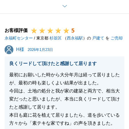
た。D様の担当としてご売却のお手伝いに携わる事が
出来て大変嬉しく思っております。
また何かご相談等お力になれることがございましたら
5
是非ご連絡を頂戴できればと思っております。
お客様評価
永福町センター
私共々、今後とも弊社を末永くご愛顧賜りますよう、
/ 東京都
杉並区
（
西永福駅
）の
戸建て
を
ご売却
お願い申し上げます。
H様
H様
2026年1月23日
良くリードして頂けたと感謝して居ります
閉じる
最初にお願いした時から大分年月は経って居りました
が、最初の時も楽しくよい結果が出ました。
今回は、土地の処分と我が家の建築と両方で、相当大
変だったと思いましたが、本当に良くリードして頂け
たと感謝して居ります。
本日も庭に花を植えて居りましたら、道を歩いている
方々から「素テキな家ですね」の声を頂きました。