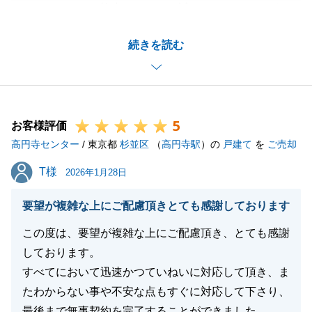
アンケートにご協力いただき、誠にありがとうござい
ました。
続きを読む
いつも快くご対応頂きましてありがとうございまし
た。K様の担当としてご購入のお手伝いに携わる事が
出来て大変嬉しく思っております。
また何かご相談等お力になれることがございましたら
5
是非ご連絡を頂戴できればと思っております。
お客様評価
高円寺センター
私共々、今後とも弊社を末永くご愛顧賜りますよう、
/ 東京都
杉並区
（
高円寺駅
）の
戸建て
を
ご売却
お願い申し上げます。
T様
T様
2026年1月28日
要望が複雑な上にご配慮頂きとても感謝しております
閉じる
この度は、要望が複雑な上にご配慮頂き、とても感謝
しております。
すべてにおいて迅速かつていねいに対応して頂き、ま
たわからない事や不安な点もすぐに対応して下さり、
最後まで無事契約を完了することができました。