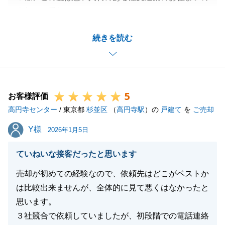
売却をお手伝いさせて頂きまして、ありがとうござい
ました。
続きを読む
ご売却に向けて、お荷物の整理や写真撮影の協力や、
ご案内が入った際は、その準備と当日のご対応をして
下さり、私も非常に心強く感じました。
また機会がございましたら、地域や予算に関係なくお
5
気軽にご連絡下さります様、宜しくお願いいたしま
お客様評価
高円寺センター
す。
/ 東京都
杉並区
（
高円寺駅
）の
戸建て
を
ご売却
Y様
Y様
2026年1月5日
閉じる
ていねいな接客だったと思います
売却が初めての経験なので、依頼先はどこがベストか
は比較出来ませんが、全体的に見て悪くはなかったと
思います。
３社競合で依頼していましたが、初段階での電話連絡