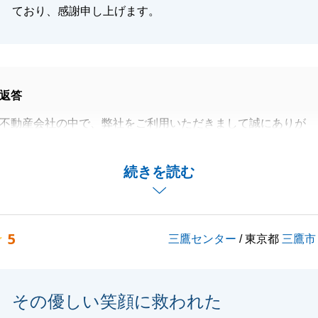
ており、感謝申し上げます。
返答
不動産会社の中で、弊社をご利用いただきまして誠にありが
た。
ンケートまでいただき、深く感謝申し上げます。
続きを読む
ました点につきましては、今後の励みとし営業活動に活かし
とでも、ご遠慮なくご相談いただければ幸いでございます。
5
三鷹センター
/ 東京都
三鷹市
バブルをご愛顧の程、よろしくお願いいたします。
その優しい笑顔に救われた
閉じる