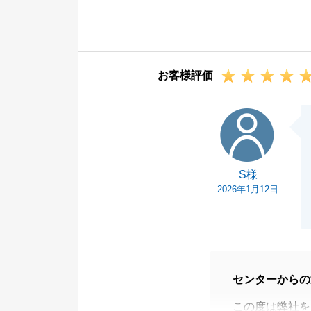
また、丁寧なア
大切なご所有不
全面的なご協力
引続き些細なこ
お客様評価
今後とも東急リ
S様
S様
2026年1月12日
センターからの
この度は弊社を