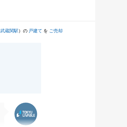
（
武蔵関駅
）の
戸建て
を
ご売却
東急リバブル