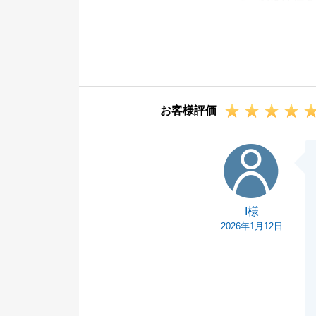
S様のご協力が
でき、お引渡し
微力ながらS様
今後ともよろし
お客様評価
I様
I様
2026年1月12日