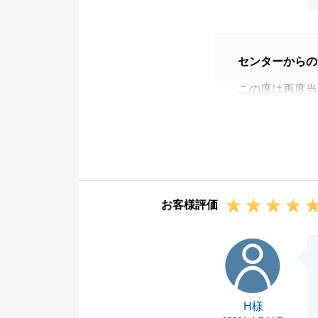
センターからの
この度は再度当
お引渡しの際等
ちよく買主様に
今後何かまた弊
けくださいます
お客様評価
H様
H様