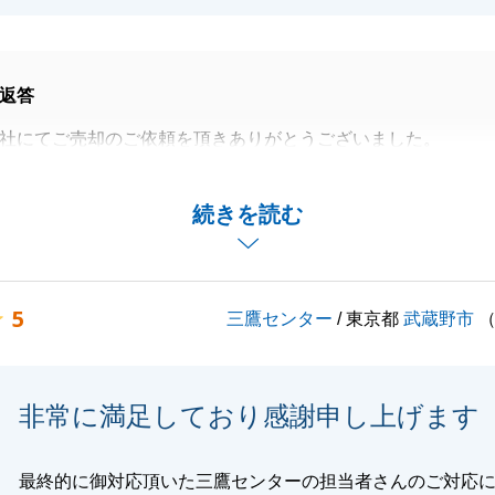
返答
社にてご売却のご依頼を頂きありがとうございました。
、お庭廻り、お部屋を綺麗にして頂き、大切な不動産を気持
引き継ぐことが出来ました。重ねて御礼申し上げます。
続きを読む
社でお役に立てることがございましたら、お気軽にお申し付
ようお願い申し上げます。
5
三鷹センター
/ 東京都
武蔵野市
閉じる
非常に満足しており感謝申し上げます
最終的に御対応頂いた三鷹センターの担当者さんのご対応