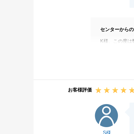
センターからの
K様、この度は
K様のご協力が
ご売却のお手続
こそ順調に進ん
最後まで変わら
いいたします。
お客様評価
S様
S様