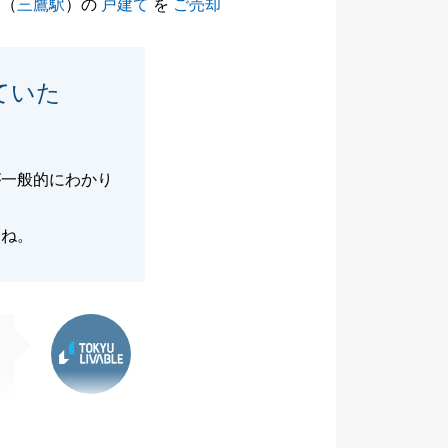
（
三鷹駅
）の
戸建て
を
ご売却
ていた
が一般的にわかり
うね。
東急リバブル