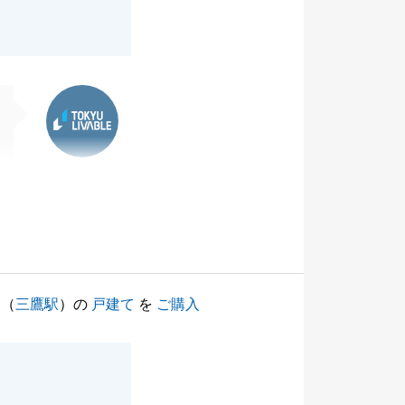
東急リバブル
（
三鷹駅
）の
戸建て
を
ご購入