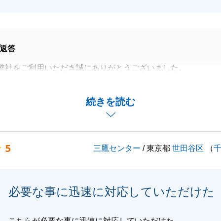
返答
弊社をご利用いただき誠にありがとうございました。
あったからこそ無事にお手続きが完了いたしました。
きに関しては現在進行中ですが、K様のご協力があったから
続きを読む
でおります。
ぬサポートが出来ればと存じますので引き続きよろしくお願
5
三鷹センター
/ 東京都
世田谷区
（
閉じる
必要な事に迅速に対応していただけた
こちらが必要な事に迅速に対応していただけた。