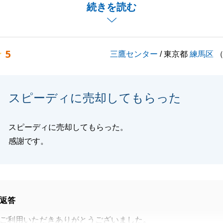
ンケートまでいただき、深く感謝申し上げます。
続きを読む
動産のご売却を他社様から引き継がせていただき、T様より
を賜り良いお取引をすることが出来ました。
とでも、ご遠慮なくご相談いただければ幸いでございます。
5
三鷹センター
/ 東京都
練馬区
バブルをご愛顧の程、よろしくお願いいたします。
スピーディに売却してもらった
閉じる
スピーディに売却してもらった。
感謝です。
返答
ご利用いただきありがとうございました。