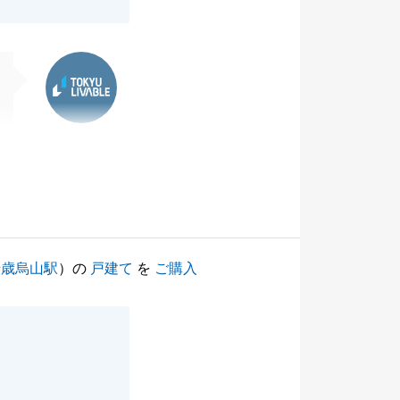
東急リバブル
千歳烏山駅
）の
戸建て
を
ご購入