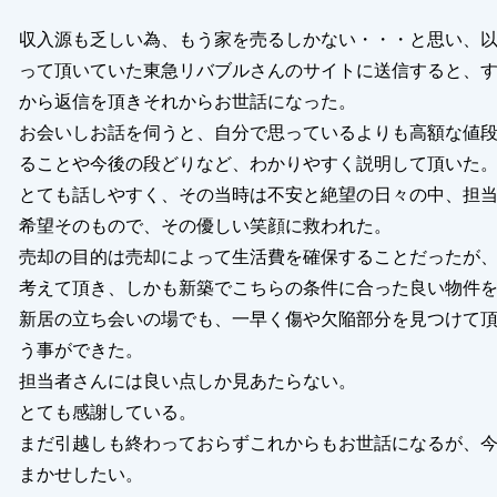
収入源も乏しい為、もう家を売るしかない・・・と思い、
って頂いていた東急リバブルさんのサイトに送信すると、
から返信を頂きそれからお世話になった。
お会いしお話を伺うと、自分で思っているよりも高額な値
ることや今後の段どりなど、わかりやすく説明して頂いた
とても話しやすく、その当時は不安と絶望の日々の中、担
希望そのもので、その優しい笑顔に救われた。
売却の目的は売却によって生活費を確保することだったが
考えて頂き、しかも新築でこちらの条件に合った良い物件
新居の立ち会いの場でも、一早く傷や欠陥部分を見つけて
う事ができた。
担当者さんには良い点しか見あたらない。
とても感謝している。
まだ引越しも終わっておらずこれからもお世話になるが、
まかせしたい。