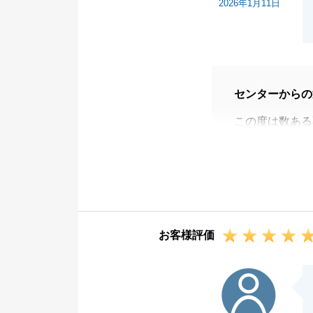
2026年1月11日
センターからの
この度は数ある
とうございまし
また、丁寧なア
ご評価いただき
て参ります。
引続き些細なこ
お客様評価
今後とも東急リ
K様