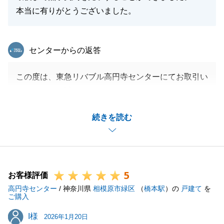
本当に有りがとうございました。
東急リバブル
センターからの返答
この度は、東急リバブル高円寺センターにてお取引い
ただきまして誠にありがとうございました。
またお褒めの言葉をいただきまして、大変嬉しく存じ
続きを読む
ます。
Ｔ様がご売却の希望を詳細にお話ししていただいたか
らこそ、滞りなくお取引が完了できました。沢山のご
協力をいただきまして、改めて感謝申し上げます。
5
今後もご不明点等ございましたら、お気軽にお申し付
お客様評価
高円寺センター
けください。
/ 神奈川県
相模原市緑区
（
橋本駅
）の
戸建て
を
ご購入
今後ともどうぞ宜しくお願い申し上げます。
I様
I様
2026年1月20日