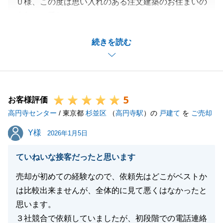
Ｕ様、この度は思い入れのある注文建築のお住まいの
売却をお手伝いさせて頂きまして、ありがとうござい
ました。
続きを読む
ご売却に向けて、お荷物の整理や写真撮影の協力や、
ご案内が入った際は、その準備と当日のご対応をして
下さり、私も非常に心強く感じました。
また機会がございましたら、地域や予算に関係なくお
5
気軽にご連絡下さります様、宜しくお願いいたしま
お客様評価
高円寺センター
す。
/ 東京都
杉並区
（
高円寺駅
）の
戸建て
を
ご売却
Y様
Y様
2026年1月5日
閉じる
ていねいな接客だったと思います
売却が初めての経験なので、依頼先はどこがベストか
は比較出来ませんが、全体的に見て悪くはなかったと
思います。
３社競合で依頼していましたが、初段階での電話連絡