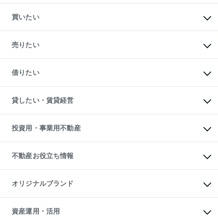
買いたい
マンションの購入
新築・分譲マンションの購入
売りたい
中古マンションの購入
一戸建ての購入
マンションの売却・査定
新築一戸建ての購入
一戸建ての売却・査定
借りたい
中古一戸建ての購入
土地の売却・査定
土地の購入
スピードAI査定
不動産購入の流れ
物件を借りる
不動産売却について
注目キーワード物件特集
オフィス・店舗の賃貸
貸したい・賃貸経営
不動産査定について
購入ガイド
借りるときの流れ
売却サービス
借りるガイド
不動産売却の流れ
無料賃料査定
多言語対応
不動産買換えの流れ
マンション賃料データ
投資用・事業用不動産
売却ガイド
賃貸管理プラン
English
繁体中文
簡体中文
リロケーションについて
投資用不動産
貸すときの流れ
事業用不動産
不動産お役立ち情報
貸すガイド
マンション投資
投資用マンション
不動産AIアドバイザー Tellus Talk
マンション一棟
マンションライブラリー
オリジナルブランド
アパート経営
人気マンションランキング
アパート投資用物件
暮らしに役立つ不動産メディア

収益物件
当社売主リノベーションマンション
「Lnote」
ビル購入（ビル一棟）
一棟リノベーションマンション

資産運用・活用
不動産相場・不動産価格情報
投資用不動産の売却査定
L`GENTE（ルジェンテ）