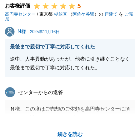
5
今後、弊社でお手伝いできることがございましたら、
お客様評価
高円寺センター
どうぞお気軽にお申し付けください。
/ 東京都
杉並区
（
阿佐ケ谷駅
）の
戸建て
を
ご売
却
引き続き、よろしくお願い申し上げます。
N様
N様
2025年11月16日
最後まで親切で丁寧に対応してくれた
閉じる
途中、人事異動があったが、他者に引き継ぐことなく
最後まで親切で丁寧に対応してくれた。
東急リバブル
センターからの返答
Ｎ様、この度はご売却のご依頼を高円寺センターに頂
きまして誠にありがとうございました。
途中、人事異動がありましたが、Ｎ様のご協力のもと
続きを読む
無事に取引が完了することができました。