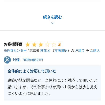
まして誠にありがとうございました。
_思い入れのあるお住まいを良いコンデションのま
続きを読む
ま、買主様に引き継げたこと、私も嬉しく思っており
ます。
_当社は遠方のお客様であっても、ご事情に合わせて
柔軟に対応できる体制となっております。
3
_また機会がございましたら、是非ご用命くださいま
お客様評価
高円寺センター
せ。今後共、宜しくお願いいたします。
/ 東京都
杉並区
（
方南町駅
）の
戸建て
を
ご購入
H様
H様
2025年9月21日
閉じる
全体的によく対応して頂いた
建築や登記関係など、全体的によく対応して頂いたと
思いますが、その仕事ぶりが買い主側からは少し見え
にくいように思いました。