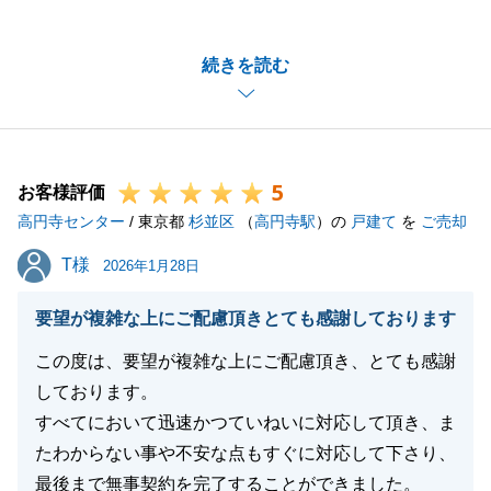
ただきまして誠にありがとうございました。
N様から身に余るお言葉をいただき、大変光栄でござ
続きを読む
います。
今回のご売却にあたりましては、N様の多大なるご協
力があったからこそ、滞りなくお引渡しまで進むこと
ができました。私の方こそ、改めて深く感謝申し上げ
5
ます。
お客様評価
高円寺センター
お住まいのことで何かお困りごとがございましたら、
/ 東京都
杉並区
（
高円寺駅
）の
戸建て
を
ご売却
いつでもお気軽にご相談ください。
T様
T様
2026年1月28日
今後とも末永いお付き合いのほど、よろしくお願い申
し上げます。
要望が複雑な上にご配慮頂きとても感謝しております
この度は、要望が複雑な上にご配慮頂き、とても感謝
しております。
閉じる
すべてにおいて迅速かつていねいに対応して頂き、ま
たわからない事や不安な点もすぐに対応して下さり、
最後まで無事契約を完了することができました。