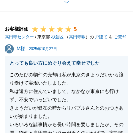
また、遠方からお手続きをしていただきましてありが
とうございました。感謝申し上げます。
今後、弊社でお手伝いできることがございましたら何
5
なりとお申し付けください。
お客様評価
高円寺センター
引き続き、よろしくお願い申し上げます。
/ 東京都
杉並区
（
高円寺駅
）の
戸建て
を
ご売却
M様
M様
2025年10月27日
閉じる
とっても良い方にめぐり会えて幸せでした
このたびの物件の売却は私が東京のきょうだいから譲
り受けて実現いたしました。
私は遠方に住んでいまして、なかなか東京にも行け
ず、不安でいっぱいでした。
きょうだいが健在の時からリバブルさんとのおつきあ
いが始まりました。
いろいろな諸事情から長い時間を要しましたが、その
間、物件と高円寺センターが近くのおかげで、定期的