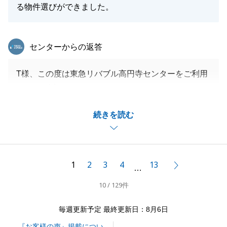
る物件選びができました。
閉じる
東急リバブル
センターからの返答
T様、この度は東急リバブル高円寺センターをご利用
いただき誠にありがとうございました。
ご納得いく物件をご購入いただけたこと、大変嬉しく
続きを読む
思います。
今後ともT様のご期待に沿えるよう誠心誠意ご対応さ
せていただきます。
何かご不明な点やご要望、ご相談、ご紹介などござい
1
2
3
4
13
次へ
…
ましたら、どんな些細なことでもお気軽にお申し付け
10 / 129件
ください。
引き続き、どうぞよろしくお願い申し上げます。
毎週更新予定 最終更新日：8月6日
『お客様の声』掲載につい