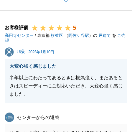
す。営業冥利に尽きます。
これからご新居でのＩ様のご家族皆様が、笑顔あふれ
る素敵な毎日を過ごされることを願っています。
5
落ち着きましたら、ぜひ一度、新居にお邪魔させてく
お客様評価
高円寺センター
ださい。宜しくお願いいたします。
/ 東京都
杉並区
（
阿佐ケ谷駅
）の
戸建て
を
ご売
却
U様
U様
2026年1月10日
閉じる
大変心強く感じました
半年以上にわたってあるときは根気強く、またあると
きはスピーディーにご対応いただき、大変心強く感じ
ました。
東急リバブル
センターからの返答