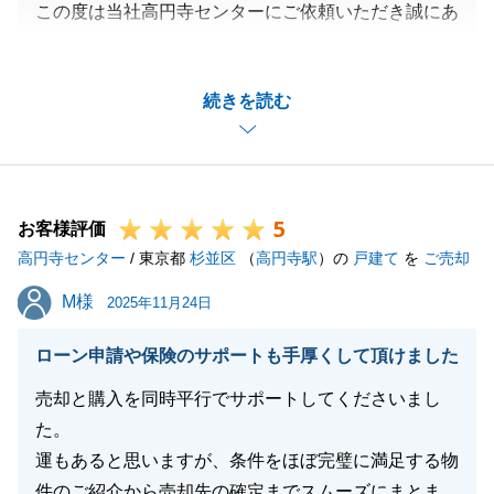
この度は当社高円寺センターにご依頼いただき誠にあ
りがとうございました。
依頼先の決定をされる過程でのご連絡頻度が少なかっ
続きを読む
た件、お住み替え先につきましても、満足いただける
条件でのお探しができず申し訳ございませんでした。
いただいたご意見を真摯に受け止め、今後の営業活動
に生かしてまいります。
5
Ｙ様がお引っ越し、不用品処分、地主様との面談と、
お客様評価
高円寺センター
お忙しいところ日時をご調整いただいたおかげで今回
/ 東京都
杉並区
（
高円寺駅
）の
戸建て
を
ご売却
のお取引ができました。改めて感謝申し上げます。
M様
M様
2025年11月24日
今後とも何卒よろしくお願い申し上げます。
ローン申請や保険のサポートも手厚くして頂けました
売却と購入を同時平行でサポートしてくださいまし
閉じる
た。
運もあると思いますが、条件をほぼ完璧に満足する物
件のご紹介から売却先の確定までスムーズにまとま