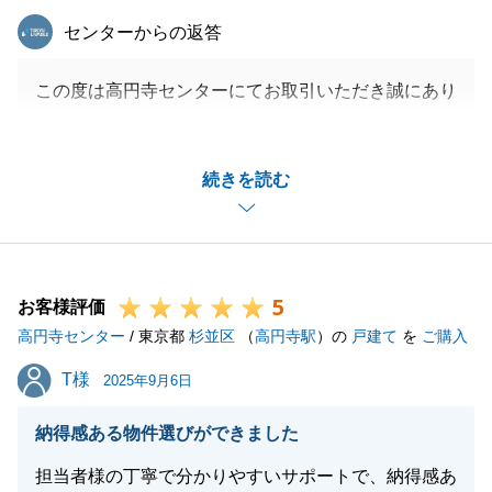
東急リバブル
センターからの返答
この度は高円寺センターにてお取引いただき誠にあり
がとうございました。
ご意見いただきました件、よりお客様にご購入の流れ
続きを読む
等ご理解いただけるよう今後は一層精進してまいりま
す。
購入の申し込みの際に先にお申し込みされたお客様が
いらっしゃったりと、お待ちいただくことがございま
5
したがＨ様が滞りなくローン審査等をしていただいた
お客様評価
高円寺センター
おかげでご成約になりました。
/ 東京都
杉並区
（
高円寺駅
）の
戸建て
を
ご購入
今後ご不明な点等がございましたらお気軽にご相談い
T様
T様
2025年9月6日
ただけますと幸いです。
引き続きよろしくお願い申し上げます。
納得感ある物件選びができました
担当者様の丁寧で分かりやすいサポートで、納得感あ