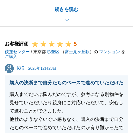
お忙しい中、いつも迅速にご対応いただきましたお陰
続きを読む
でスムーズにお取引を進めることができました。
本当にありがとうございました。
今後、お困りごとなどがございましたらお気軽にお声
掛け下さい。
5
引き続き、どうぞ、よろしくお願い申し上げます。
お客様評価
荻窪センター
/ 東京都
杉並区
（
富士見ヶ丘駅
）の
マンション
を
ご購入
K様
K様
2025年12月23日
閉じる
購入の決断まで自分たちのペースで進めていただけた
購入までだいぶ悩んだのですが、参考になる別物件を
見せていただいたり親身にご対応いただいて、安心し
て進むことができました。
他社のようなぐいぐい感もなく、購入の決断まで自分
たちのペースで進めていただけたのが有り難かったで