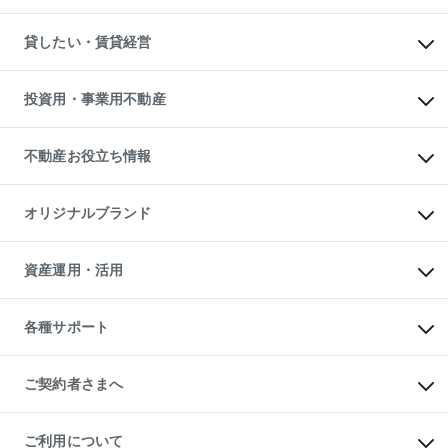
土地の購入
スピードAI査定
不動産購入の流れ
物件を借りる
不動産売却について
注目キーワード物件特集
オフィス・店舗の賃貸
貸したい・賃貸経営
不動産査定について
購入ガイド
借りるときの流れ
売却サービス
借りるガイド
不動産売却の流れ
無料賃料査定
多言語対応
不動産買換えの流れ
マンション賃料データ
投資用・事業用不動産
売却ガイド
賃貸管理プラン
English
繁体中文
簡体中文
リロケーションについて
投資用不動産
貸すときの流れ
事業用不動産
不動産お役立ち情報
貸すガイド
マンション投資
投資用マンション
不動産AIアドバイザー Tellus Talk
マンション一棟
マンションライブラリー
オリジナルブランド
アパート経営
人気マンションランキング
アパート投資用物件
暮らしに役立つ不動産メディア

収益物件
当社売主リノベーションマンション
「Lnote」
ビル購入（ビル一棟）
一棟リノベーションマンション

資産運用・活用
不動産相場・不動産価格情報
投資用不動産の売却査定
L`GENTE（ルジェンテ）
不動産売却FAQ
事業用不動産の売却査定
区分リノベーションマンション

不動産コラム・ニュース
等価交換事業
海外不動産
Lideas（リディアス）
不動産用語集
不動産M&A
各種サポート
投資用一棟レジデンスWELL

不動産なんでもネット相談室
アセットマネジメント・出資
SQUARE（ウェルスクエア）
住まいの税金
不動産小口投資

シニア向けサポート
物件一括検索（購入＆賃貸）
LEGACIA（レガシア）
相続サポート
ご契約者さまへ
リフォームサポート
ご契約者さまサポートメニュー
ご紹介・再契約特典
ご利用について