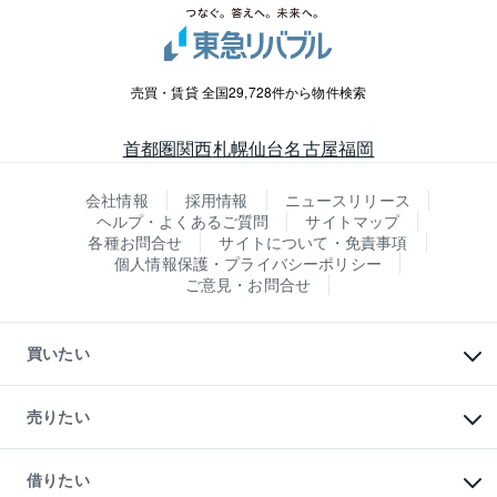
売買・賃貸 全国29,728件から物件検索
首都圏
関西
札幌
仙台
名古屋
福岡
会社情報
採用情報
ニュースリリース
ヘルプ・よくあるご質問
サイトマップ
各種お問合せ
サイトについて・免責事項
個人情報保護・プライバシーポリシー
ご意見・お問合せ
買いたい
マンションの購入
新築・分譲マンションの購入
売りたい
中古マンションの購入
一戸建ての購入
マンションの売却・査定
新築一戸建ての購入
一戸建ての売却・査定
借りたい
中古一戸建ての購入
土地の売却・査定