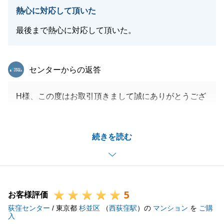
今後ともよろしくお願いいたします。
熱心に対応して頂いた
最後まで熱心に対応して頂いた。
閉じる
東急リバブル
センターからの返答
H様、この度はお取引頂きまして誠にありがとうござ
いました。
自宅のご売却から新居のご購入とお付き合いいただき
続きを読む
ありがとうございました。
お引っ越しまで少し時間があると思いますが、今後、
お困りの事がございましたら、些細な事でも構いませ
んので、お気軽にご連絡いただければ幸いでございま
5
す。
お客様評価
荻窪センター
今後ともどうぞよろしくお願い申し上げます。
/ 東京都
杉並区
（
西荻窪駅
）の
マンション
を
ご購
入