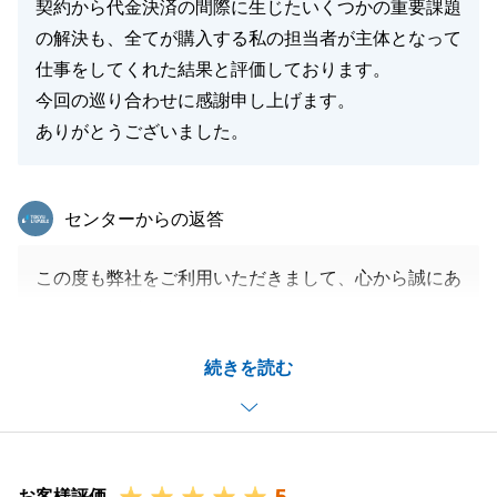
契約から代金決済の間際に生じたいくつかの重要課題
の解決も、全てが購入する私の担当者が主体となって
仕事をしてくれた結果と評価しております。
今回の巡り合わせに感謝申し上げます。
ありがとうございました。
東急リバブル
センターからの返答
この度も弊社をご利用いただきまして、心から誠にあ
りがとうございました。
H様の大切なご所有不動産の売却のみならず、購入に
続きを読む
おいても再度ご相談賜りましたこと、とても嬉しく思
います。
また、私自身の高評価は嬉しく思う一方で弊社他担当
者の低評価は、弊社としての課題とし、今後改善すべ
き点だと思っております。
お客様評価