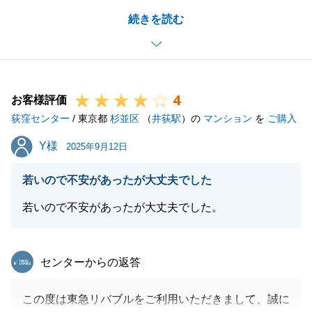
す。
続きを読む
今後もなにかございましたら、お気軽にご連絡くださ
いませ。
引き続き、よろしくお願いいたします。
4
お客様評価
荻窪センター
/ 東京都
杉並区
（
井荻駅
）の
マンション
を
ご購入
閉じる
Y様
Y様
2025年9月12日
若いので不安があったが大丈夫でした
若いので不安があったが大丈夫でした。
東急リバブル
センターからの返答
この度は東急リバブルをご利用いただきまして、誠に