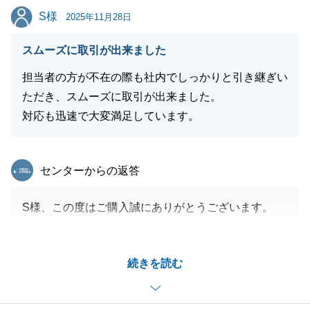
S様
S様
2025年11月28日
閉じる
スムーズに取引が出来ました
担当者の方が不在の際も社内でしっかりと引き継ぎい
ただき、スムーズに取引が出来ました。
対応も迅速で大変満足しています。
東急リバブル
センターからの返答
S様、この度はご購入誠にありがとうございます。
また、ご新居誠におめでとうございます。
お問い合わせからお引き渡しまで私の都合もあり、
続きを読む
様々な担当が入れ替わった中、引継ぎ内容に齟齬な
く、スムーズにサポートができたとのこと大変うれし
く思います。