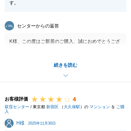
す。
東急リバブル
センターからの返答
K様、この度はご新居のご購入、誠におめでとうござ
います。
Ｋ様がご検討の際、ご決断まで様々なお悩みや疑問、
続きを読む
不安もあったのではと感じておりました。
エリア限定で物件数も限られる状況の中、良い物件び
出会えたことに立てあえたこと大変うれしく思いま
す。
4
リフォーム完成までお時間がありますが、ご新居リフ
お客様評価
荻窪センター
ォーム完成楽しみですね。
/ 東京都
新宿区
（
大久保駅
）の
マンション
を
ご購
入
また、お困りの際などはお気軽にお申し付けください
H様
H様
ませ。
2025年11月30日