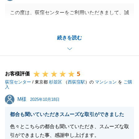
この度は、荻窪センターをご利用いただきまして、誠
にありがとうございました。
お客様の大切なお住まいのご売却を、微力ながらお手
続きを読む
伝いでき、またお役にたてたこと大変光栄でございま
す。「予想よりもスムーズに取引が進んだ」とのお言
葉、大変嬉しく思います。
今後、お困りのことがございましたら、お気軽にご連
5
絡いただければと存じます。
お客様評価
荻窪センター
今後ともよろしくお願いいたします。
/ 東京都
杉並区
（
西荻窪駅
）の
マンション
を
ご購
入
M様
M様
2025年10月18日
閉じる
都合も聞いていただきスムーズな取引ができました
色々とこちらの都合も聞いていただき、スムーズな取
引ができました事、感謝申し上げます。