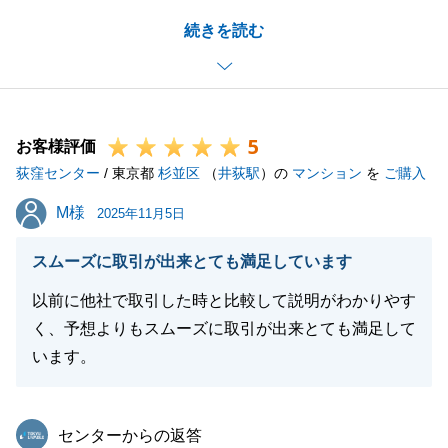
お問い合わせいただいた時から何件もの不動産をご内
続きを読む
覧頂く中で、T様にとって素晴らしいお住まいに出会
えたこと、私も大変嬉しく思います。
T様から頂きました、お褒めの言葉も大変嬉しく思い
ます。ありがとうございます。
5
今後、お困りの事がございましたら、些細な事でも構
お客様評価
荻窪センター
いませんので、お気軽にご連絡いただければ幸いでご
/ 東京都
杉並区
（
井荻駅
）の
マンション
を
ご購入
ざいます。
M様
M様
2025年11月5日
今後ともどうぞよろしくお願いいたします。
スムーズに取引が出来とても満足しています
以前に他社で取引した時と比較して説明がわかりやす
閉じる
く、予想よりもスムーズに取引が出来とても満足して
います。
東急リバブル
センターからの返答