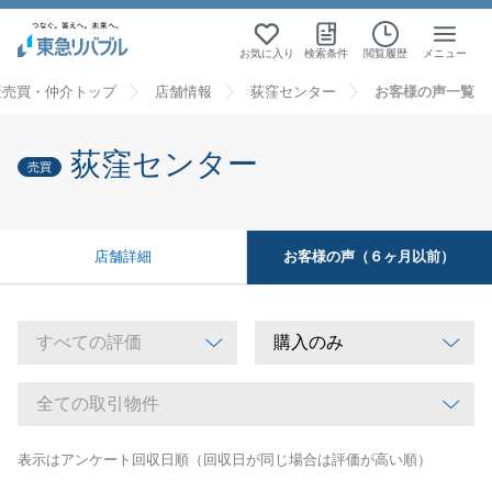
お気に入り
検索条件
閲覧履歴
メニュー
産売買・仲介トップ
店舗情報
荻窪センター
お客様の声一覧
荻窪センター
売買
お客様の声（６ヶ月以前）
店舗詳細
表示はアンケート回収日順（回収日が同じ場合は評価が高い順）