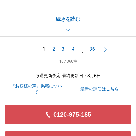
ありがとうございます。
Y様のお役に立てたことを大変うれしく思います。
続きを読む
当初、戸建てかマンションかお悩みでいらっしゃいま
したが、双方をご内見いただいた上で、Y様にとって
最適なお住まいをご提案できたことを光栄に思いま
す。
1
2
3
4
36
次へ
…
今後もお困りのことやご相談事項がございましたら、
10 / 360件
お気軽にお声がけください。
毎週更新予定 最終更新日：8月6日
『お客様の声』掲載につい
閉じる
最新の評価はこちら
て
0120-975-185