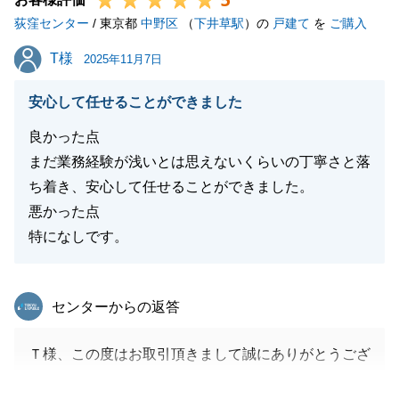
5
荻窪センター
H様から頂いた御言葉を励みとし、今後とも精進して
/ 東京都
中野区
（
下井草駅
）の
戸建て
を
ご購入
まいります。
T様
T様
2025年11月7日
今後も何かお困りなことがありましたら、是非お気軽
にご相談いただけますと幸いです。
安心して任せることができました
何卒よろしくお願いいたします。
良かった点
まだ業務経験が浅いとは思えないくらいの丁寧さと落
ち着き、安心して任せることができました。
閉じる
悪かった点
特になしです。
東急リバブル
センターからの返答
Ｔ様、この度はお取引頂きまして誠にありがとうござ
いました。