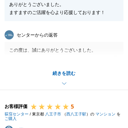
ありがとうございました。
ますますのご活躍を心より応援しております！
東急リバブル
センターからの返答
この度は、誠にありがとうございました。
M様のお住み替えを担当することができて、嬉しく思
っております。
続きを読む
なにかお困りなことがございましたら、お気軽にご連
絡頂けますと幸いです。
引き続き、よろしくお願いいたします。
5
お客様評価
荻窪センター
/ 東京都
八王子市
（
西八王子駅
）の
マンション
を
閉じる
ご購入
S様