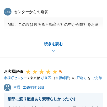
東急リバブル
センターからの返答
M様、この度は数ある不動産会社の中から弊社をお選
びいただきありがとうございました。
嬉しいお言葉を頂戴し感謝いたします。とても励みに
続きを読む
なります。ありがとうございます。
今回のお取引は、Ｍ様がスピーディーにご対応くださ
りスムーズにお取引を進めることができました。
重ねて御礼申し上げます。
5
また、ご購入についても是非、サポートできればと思
お客様評価
永福町センター
っておりますので引き続きどうぞ宜しくお願いいたし
/ 東京都
杉並区
（
永福町駅
）の
戸建て
を
ご売却
ます。
M様
M様
2025年8月26日
細部に渡り配慮あり素晴らしかったです
閉じる