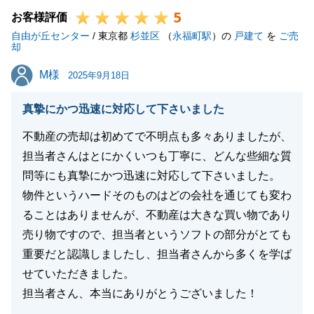
5
をもって安全に手続きができた事、感謝申し上げま
お客様評価
自由が丘センター
す。
/ 東京都
杉並区
（
永福町駅
）の
戸建て
を
ご売
却
今後も何かございましたらお気軽に東急リバブルへお
M様
M様
声がけください。
2025年9月18日
引き続きどうぞよろしくお願いいたします。
真摯にかつ迅速に対応して下さいました
不動産の売却は初めてで不明点も多々ありましたが、
担当者さんはとにかくいつも丁寧に、どんな些細な質
閉じる
問等にも真摯にかつ迅速に対応して下さいました。
物件というハードそのものはどの会社を通じても変わ
ることはありませんが、不動産は大きな買い物であり
売り物ですので、担当者というソフトの部分がとても
重要だと認識しましたし、担当者さんから多くを学ば
せていただきました。
担当者さん、本当にありがとうございました！