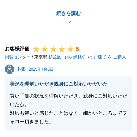
新居での生活も充実していらっしゃるとの事、何より
続きを読む
でございます。
先行購入との事で、「いつ売れるか。」ご不安な思い
もあったかとは存じますが想定より早い成約をする事
ができたのも、他名義人の方を一緒に説得できたから
5
だと存じます。
お客様評価
用賀センター
引き続き、末永くよろしくお願いします。
/ 東京都
杉並区
（
永福町駅
）の
戸建て
を
ご購入
T様
T様
2025年7月6日
閉じる
状況を理解いただき親身にご対応いただいた
買い手側の状況を理解いただき、親身にご対応いただ
いた点。
対応も遅いと感じたことはなく、細かいところまでフ
ォロー頂きました。