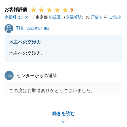
て、仲介として嬉しい限りでございます。
5
また何かございましたらお声がけを頂ければ幸いでご
お客様評価
永福町センター
ざいます。
/ 東京都
杉並区
（
永福町駅
）の
戸建て
を
ご売却
今後とも、宜しくお願い申し上げます。
T様
T様
2025年8月8日
地主への交渉力
閉じる
地主への交渉力。
東急リバブル
センターからの返答
この度はお取引ありがとうございました。
ご契約から決済まで地主様との交渉が長引きお時間が
かかりましたが、T様のご協力もあり無事成約できま
続きを読む
したこと、感謝申し上げます。
知人の方でお困りの方がいらっしゃいましたら、お声