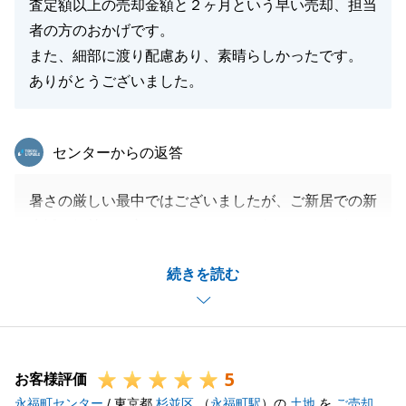
査定額以上の売却金額と２ヶ月という早い売却、担当
者の方のおかげです。
また、細部に渡り配慮あり、素晴らしかったです。
ありがとうございました。
東急リバブル
センターからの返答
暑さの厳しい最中ではございましたが、ご新居での新
生活も気持ちの良いものとのこと、何よりでございま
した。
続きを読む
今思い出しますと、Ｍ様にも思いがけないことなどが
起こりましたが、ご協力を頂きながら滞りなくお取引
を完了させて頂くことができました。
誠にありがとうございました。
5
今後とも何かの折にはお声がけ頂ければ幸いでござい
お客様評価
永福町センター
ます。
/ 東京都
杉並区
（
永福町駅
）の
土地
を
ご売却