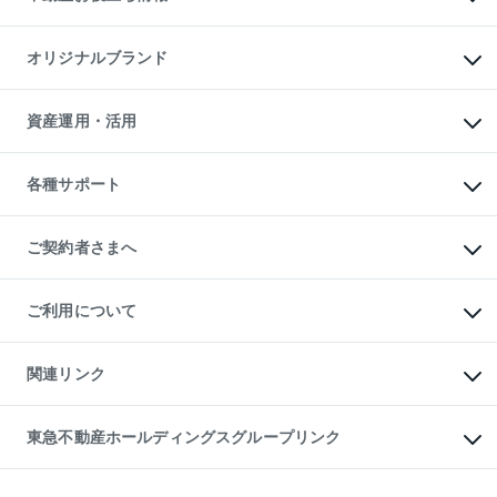
マンション投資
投資用マンション
不動産AIアドバイザー Tellus Talk
マンション一棟
マンションライブラリー
オリジナルブランド
アパート経営
人気マンションランキング
アパート投資用物件
暮らしに役立つ不動産メディア

収益物件
当社売主リノベーションマンション
「Lnote」
ビル購入（ビル一棟）
一棟リノベーションマンション

資産運用・活用
不動産相場・不動産価格情報
投資用不動産の売却査定
L`GENTE（ルジェンテ）
不動産売却FAQ
事業用不動産の売却査定
区分リノベーションマンション

不動産コラム・ニュース
等価交換事業
海外不動産
Lideas（リディアス）
不動産用語集
不動産M&A
各種サポート
投資用一棟レジデンスWELL

不動産なんでもネット相談室
アセットマネジメント・出資
SQUARE（ウェルスクエア）
住まいの税金
不動産小口投資

シニア向けサポート
物件一括検索（購入＆賃貸）
LEGACIA（レガシア）
相続サポート
ご契約者さまへ
リフォームサポート
ご契約者さまサポートメニュー
ご紹介・再契約特典
ご利用について
入居者様専用-各種ご案内（賃貸）
東急こすもす会「こすもすWeb」
本人確認に関するお客様へのお願い
金融商品取引について
関連リンク
東急リバブル ソーシャルメディアポリシー
ご意見・お問い合わせ（金融商品取引専用の相談・お問い合わせ窓口）
すまいValue
保険募集におけるプライバシー・ポリシー
これからご結婚される方に東急百貨店のブライダルクラブ
東急不動産ホールディングスグループリンク
ダイレクトメール（郵送物）・Eメールなどの送付停止について
人材サービスのご用命は 東急リバブルスタッフ株式会社まで
宅地建物取引業者の皆様へ
東北の逸品を贈ります 東北すぐれものセレクション
東急不動産
民泊の開業・運営のご相談は「ReINN株式会社」まで
東急コミュニティー