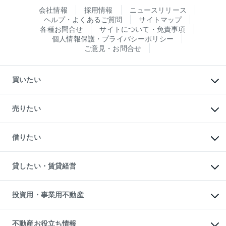
会社情報
採用情報
ニュースリリース
ヘルプ・よくあるご質問
サイトマップ
各種お問合せ
サイトについて・免責事項
個人情報保護・プライバシーポリシー
ご意見・お問合せ
買いたい
マンションの購入
新築・分譲マンションの購入
売りたい
中古マンションの購入
一戸建ての購入
マンションの売却・査定
新築一戸建ての購入
一戸建ての売却・査定
借りたい
中古一戸建ての購入
土地の売却・査定
土地の購入
スピードAI査定
不動産購入の流れ
物件を借りる
不動産売却について
注目キーワード物件特集
オフィス・店舗の賃貸
貸したい・賃貸経営
不動産査定について
購入ガイド
借りるときの流れ
売却サービス
借りるガイド
不動産売却の流れ
無料賃料査定
多言語対応
不動産買換えの流れ
マンション賃料データ
投資用・事業用不動産
売却ガイド
賃貸管理プラン
English
繁体中文
簡体中文
リロケーションについて
投資用不動産
貸すときの流れ
事業用不動産
不動産お役立ち情報
貸すガイド