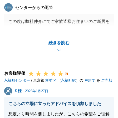
東急リバブル
センターからの返答
この度は弊社仲介にてご家族皆様お住まいのご新居を
ご購入いただきましてありがとうございました。
諸々ご決断いただくことがございましたが、真摯にご
続きを読む
対応いただきありがとうございました。
今後も不動産に関するお困りごとがございましたら、
お気軽にご相談ください。
5
お客様評価
永福町センター
/ 東京都
杉並区
（
永福町駅
）の
戸建て
を
ご売却
閉じる
K様
K様
2025年1月27日
こちらの立場に立ったアドバイスを頂戴しました
想定より時間を要しましたが、こちらの希望をご理解