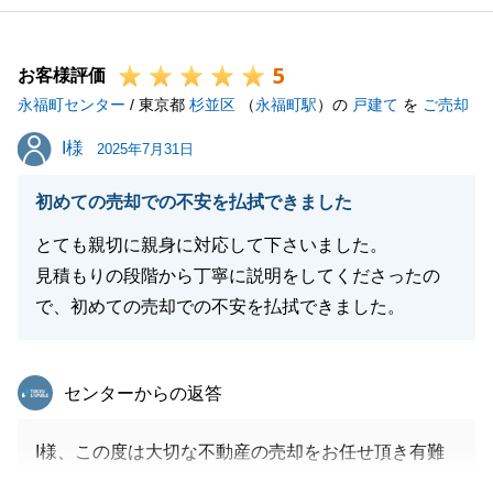
がけ頂けますと幸いです。
今後ともよろしくお願い申し上げます。
5
お客様評価
永福町センター
/ 東京都
杉並区
（
永福町駅
）の
戸建て
を
ご売却
閉じる
I様
I様
2025年7月31日
初めての売却での不安を払拭できました
とても親切に親身に対応して下さいました。
見積もりの段階から丁寧に説明をしてくださったの
で、初めての売却での不安を払拭できました。
東急リバブル
センターからの返答
I様、この度は大切な不動産の売却をお任せ頂き有難
うございました。