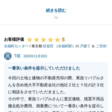
担当者としても、S様の想いを実現できるような買主
続きを読む
様に購入いただき、ご満足頂けるお取引ができたこ
と、大変嬉しく思います。
お忙しい中、国内外問わず迅速にご対応・ご協力いた
だいたからこそ、滞りなくお引渡し・決済まで完了で
5
きました。心より御礼申し上げます。
お客様評価
永福町センター
引き続き、何か不動産のお困りごとがございました
/ 東京都
杉並区
（
永福町駅
）の
戸建て
を
ご売却
ら、お気軽にご連絡くださいませ。
T様
T様
2025年11月18日
今後とも、東急リバブルをご愛顧いただきますよう、
何卒宜しくお願いいたします。
一番良い条件を提示していただけました
今回の土地と建物の不動産売却の際、東急リバブルさ
んを含め他大手不動産会社の他社Ｚ社とＹ社の計３社
閉じる
に相談をさせていただきました。
その中で、東急リバブルさんに査定価格、残置不用品
撤去処分費用、測量費について一番良い条件を提示し