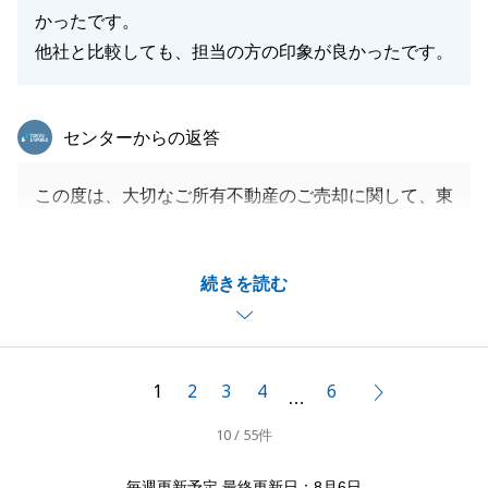
かったです。
他社と比較しても、担当の方の印象が良かったです。
閉じる
東急リバブル
センターからの返答
この度は、大切なご所有不動産のご売却に関して、東
急リバブル吉祥寺センターをご利用頂きまして、誠に
ありがとうございました。
続きを読む
またお褒めの言葉もありがとうございます。
お打ち合わせ等、何度もT様にもご協力を頂き大変感
謝しております。
不動産に関して、何かございましたらご連絡いただけ
1
2
3
4
6
次へ
…
ますと幸いです。
10 / 55件
何卒、よろしくお願いいたします。
毎週更新予定 最終更新日：8月6日