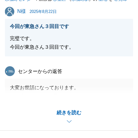
引き続き、宜しくお願い申し上げます。
N様
N様
2025年8月22日
今回が東急さん３回目です
閉じる
完璧です。
今回が東急さん３回目です。
東急リバブル
センターからの返答
大変お世話になっております。
この度はN様には、長い年月、気になっていらっしゃ
いましたことについて無事に解決できましたこと、何
続きを読む
よりでございました。
初めてお会いさせて頂いてからご一緒に解決に向けて
進めさせて頂きましたが、奥様にもご安心頂けまし