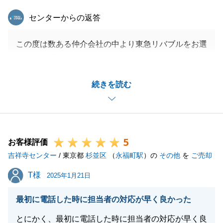
東急リバブル
センターからの返答
この度は数ある仲介会社の中より東急リバブルをお選
び頂き、誠にありがとうございました。
K様には、引き継がれた大切なご自宅からのお住み替
続きを読む
えのご相談でございました。
初めてお会いさせて頂きました数年前のことが昨日の
ように思い出されます。
販売の中では、ご報告の定期訪問時の帰りにはいつも
5
お菓子を頂戴し、帰社し仕事をしながら頂いておりま
お客様評価
吉祥寺センター
した。
/ 東京都
杉並区
（
永福町駅
）の
その他
を
ご売却
ここにきて寒さが厳しい日が続きますが、ご自愛頂き
T様
T様
2025年1月21日
ながら、新しいご生活を楽しまれて頂ければ幸甚に存
じます。
最初に電話した時に担当者の対応が早く良かった
今後ともどうぞよろしくお願い申し上げます。
とにかく、最初に電話した時に担当者の対応が早く良